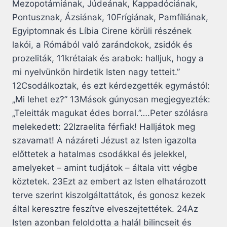
Mezopotámiának, Júdeának, Kappadóciának,
Pontusznak, Ázsiának, 10Frígiának, Pamfíliának,
Egyiptomnak és Líbia Cirene körüli részének
lakói, a Rómából való zarándokok, zsidók és
prozeliták, 11krétaiak és arabok: halljuk, hogy a
mi nyelvünkön hirdetik Isten nagy tetteit.”
12Csodálkoztak, és ezt kérdezgették egymástól:
„Mi lehet ez?” 13Mások gúnyosan megjegyezték:
„Teleitták magukat édes borral.”….Peter szólásra
melekedett: 22Izraelita férfiak! Halljátok meg
szavamat! A názáreti Jézust az Isten igazolta
előttetek a hatalmas csodákkal és jelekkel,
amelyeket – amint tudjátok – általa vitt végbe
köztetek. 23Ezt az embert az Isten elhatározott
terve szerint kiszolgáltattátok, és gonosz kezek
által keresztre feszítve elveszejtettétek. 24Az
Isten azonban feloldotta a halál bilincseit és