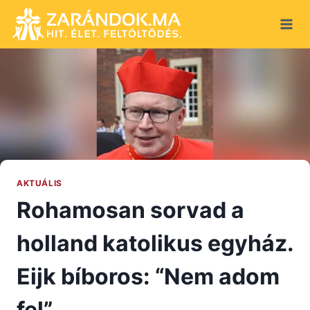
Skip
to
content
AKTUÁLIS
Rohamosan sorvad a
holland katolikus egyház.
Eijk bíboros: “Nem adom
fel”