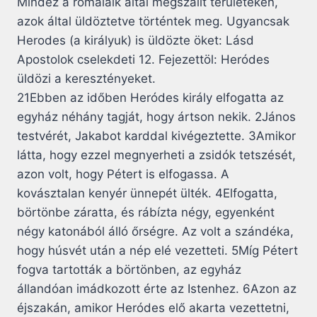
Mindez a rómaiaik által megszállt területeken,
azok által üldöztetve történtek meg. Ugyancsak
Herodes (a királyuk) is üldözte öket: Lásd
Apostolok cselekdeti 12. Fejezettöl: Heródes
üldözi a keresztényeket.
21Ebben az időben Heródes király elfogatta az
egyház néhány tagját, hogy ártson nekik. 2János
testvérét, Jakabot karddal kivégeztette. 3Amikor
látta, hogy ezzel megnyerheti a zsidók tetszését,
azon volt, hogy Pétert is elfogassa. A
kovásztalan kenyér ünnepét ülték. 4Elfogatta,
börtönbe záratta, és rábízta négy, egyenként
négy katonából álló őrségre. Az volt a szándéka,
hogy húsvét után a nép elé vezetteti. 5Míg Pétert
fogva tartották a börtönben, az egyház
állandóan imádkozott érte az Istenhez. 6Azon az
éjszakán, amikor Heródes elő akarta vezettetni,