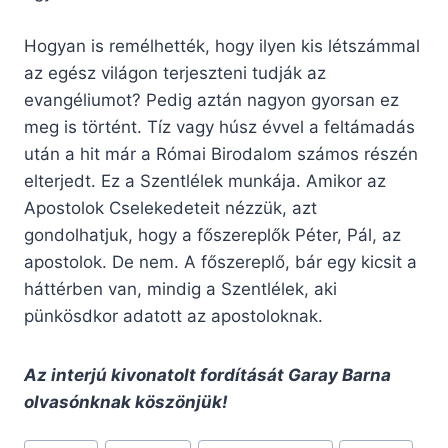
Hogyan is remélhették, hogy ilyen kis létszámmal
az egész világon terjeszteni tudják az
evangéliumot? Pedig aztán nagyon gyorsan ez
meg is történt. Tíz vagy húsz évvel a feltámadás
után a hit már a Római Birodalom számos részén
elterjedt. Ez a Szentlélek munkája. Amikor az
Apostolok Cselekedeteit nézzük, azt
gondolhatjuk, hogy a főszereplők Péter, Pál, az
apostolok. De nem. A főszereplő, bár egy kicsit a
háttérben van, mindig a Szentlélek, aki
pünkösdkor adatott az apostoloknak.
Az interjú kivonatolt fordítását Garay Barna
olvasónknak köszönjük!
Post