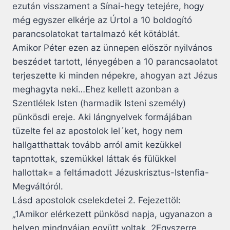
ezután visszament a Sínai-hegy tetejére, hogy
még egyszer elkérje az Úrtol a 10 boldogító
parancsolatokat tartalmazó két kötáblát.
Amikor Péter ezen az ünnepen elöször nyilvános
beszédet tartott, lényegében a 10 parancsaolatot
terjeszette ki minden népekre, ahogyan azt Jézus
meghagyta neki…Ehez kellett azonban a
Szentlélek Isten (harmadik Isteni személy)
pünkösdi ereje. Aki lángnyelvek formájában
tüzelte fel az apostolok lel´ket, hogy nem
hallgatthattak tovább arról amit kezükkel
tapntottak, szemükkel láttak és fülükkel
hallottak= a feltámadott Jézuskrisztus-Istenfia-
Megváltóról.
Lásd apostolok cselekdetei 2. Fejezettöl:
„1Amikor elérkezett pünkösd napja, ugyanazon a
helyen mindnyájan együtt voltak. 2Egyszerre