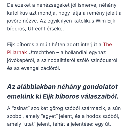
De ezeket a nehézségeket jól ismerve, néhány
katolikus azt mondja, hogy látja a remény jeleit a
jövőre nézve. Az egyik ilyen katolikus Wim Eijk
bíboros, Utrecht érseke.
Eijk bíboros a múlt héten adott interjút a
The
Pillarnak
Utrechtben – a hollandiai egyház
jövőképéről, a szinodalitásról szóló szinódusról
és az evangelizációról.
Az alábbiakban néhány gondolatot
emelünk ki Eijk bíboros válaszaiból.
A “zsinat” szó két görög szóból származik, a sún
szóból, amely “egyet” jelent, és a hodós szóból,
amely “utat” jelent, tehát a jelentése: egy út.