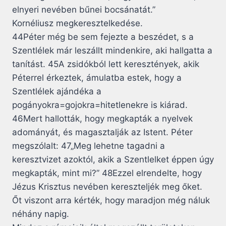
elnyeri nevében bűnei bocsánatát.”
Kornéliusz megkeresztelkedése.
44Péter még be sem fejezte a beszédet, s a
Szentlélek már leszállt mindenkire, aki hallgatta a
tanítást. 45A zsidókból lett keresztények, akik
Péterrel érkeztek, ámulatba estek, hogy a
Szentlélek ajándéka a
pogányokra=gojokra=hitetlenekre is kiárad.
46Mert hallották, hogy megkapták a nyelvek
adományát, és magasztalják az Istent. Péter
megszólalt: 47„Meg lehetne tagadni a
keresztvizet azoktól, akik a Szentlelket éppen úgy
megkapták, mint mi?” 48Ezzel elrendelte, hogy
Jézus Krisztus nevében kereszteljék meg őket.
Őt viszont arra kérték, hogy maradjon még náluk
néhány napig.