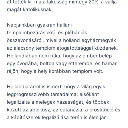
át tették ki, ma a lakosság mintegy 20%-a vallja
magát katolikusnak.
Napjainkban gyakran hallani
templombezárásokról és plébániák
összevonásáról, mivel a holland egyházmegyék
az alacsony templomlátogatottsággal küzdenek.
Hollandiában nem ritka, hogy az ember belép
egy óvodába, boltba vagy étterembe, és hamar
rájön, hogy a hely korábban templom volt.
Hollandia arról is ismert, hogy a világ egyik
legprogresszívebb társadalma: elsőként
legalizálta a melegek házasságát, és többek
között az abortusz, az eutanázia, a prostitúció és
a kábítószerek legalizálása terén is élen jár.