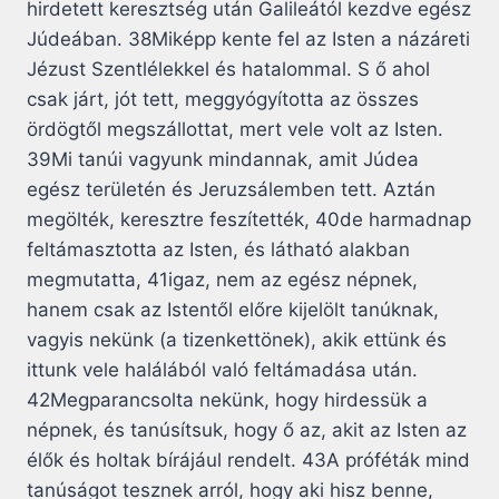
hirdetett keresztség után Galileától kezdve egész
Júdeában. 38Miképp kente fel az Isten a názáreti
Jézust Szentlélekkel és hatalommal. S ő ahol
csak járt, jót tett, meggyógyította az összes
ördögtől megszállottat, mert vele volt az Isten.
39Mi tanúi vagyunk mindannak, amit Júdea
egész területén és Jeruzsálemben tett. Aztán
megölték, keresztre feszítették, 40de harmadnap
feltámasztotta az Isten, és látható alakban
megmutatta, 41igaz, nem az egész népnek,
hanem csak az Istentől előre kijelölt tanúknak,
vagyis nekünk (a tizenkettönek), akik ettünk és
ittunk vele halálából való feltámadása után.
42Megparancsolta nekünk, hogy hirdessük a
népnek, és tanúsítsuk, hogy ő az, akit az Isten az
élők és holtak bírájául rendelt. 43A próféták mind
tanúságot tesznek arról, hogy aki hisz benne,