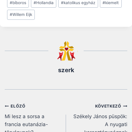
#
bíboros
#
Hollandia
#
katolikus egyház
#
kiemelt
Tags:
#
Willem Eijk
szerk
Bejegyzés
ELŐZŐ
KÖVETKEZŐ
Mi lesz a sorsa a
Székely János püspök:
navigáció
francia eutanázia-
A nyugati