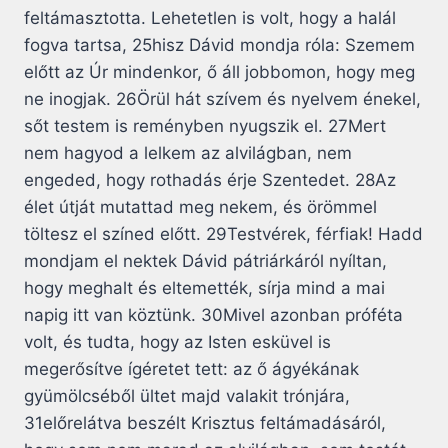
feltámasztotta. Lehetetlen is volt, hogy a halál
fogva tartsa, 25hisz Dávid mondja róla: Szemem
előtt az Úr mindenkor, ő áll jobbomon, hogy meg
ne inogjak. 26Örül hát szívem és nyelvem énekel,
sőt testem is reményben nyugszik el. 27Mert
nem hagyod a lelkem az alvilágban, nem
engeded, hogy rothadás érje Szentedet. 28Az
élet útját mutattad meg nekem, és örömmel
töltesz el színed előtt. 29Testvérek, férfiak! Hadd
mondjam el nektek Dávid pátriárkáról nyíltan,
hogy meghalt és eltemették, sírja mind a mai
napig itt van köztünk. 30Mivel azonban próféta
volt, és tudta, hogy az Isten esküvel is
megerősítve ígéretet tett: az ő ágyékának
gyümölcséből ültet majd valakit trónjára,
31előrelátva beszélt Krisztus feltámadásáról,