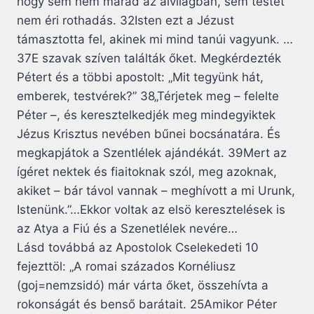
hogy sem nem marad az alvilágban, sem testét
nem éri rothadás. 32Isten ezt a Jézust
támasztotta fel, akinek mi mind tanúi vagyunk. …
37E szavak szíven találták őket. Megkérdezték
Pétert és a többi apostolt: „Mit tegyünk hát,
emberek, testvérek?” 38„Térjetek meg – felelte
Péter –, és keresztelkedjék meg mindegyiktek
Jézus Krisztus nevében bűnei bocsánatára. És
megkapjátok a Szentlélek ajándékát. 39Mert az
ígéret nektek és fiaitoknak szól, meg azoknak,
akiket – bár távol vannak – meghívott a mi Urunk,
Istenünk.”…Ekkor voltak az elsö keresztelések is
az Atya a Fiú és a Szenetlélek nevére…
Lásd továbbá az Apostolok Cselekedeti 10
fejezttöl: „A romai százados Kornéliusz
(goj=nemzsidó) már várta őket, összehívta a
rokonságát és benső barátait. 25Amikor Péter