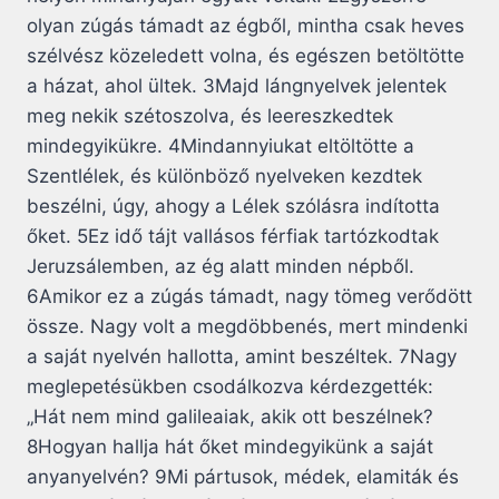
olyan zúgás támadt az égből, mintha csak heves
szélvész közeledett volna, és egészen betöltötte
a házat, ahol ültek. 3Majd lángnyelvek jelentek
meg nekik szétoszolva, és leereszkedtek
mindegyikükre. 4Mindannyiukat eltöltötte a
Szentlélek, és különböző nyelveken kezdtek
beszélni, úgy, ahogy a Lélek szólásra indította
őket. 5Ez idő tájt vallásos férfiak tartózkodtak
Jeruzsálemben, az ég alatt minden népből.
6Amikor ez a zúgás támadt, nagy tömeg verődött
össze. Nagy volt a megdöbbenés, mert mindenki
a saját nyelvén hallotta, amint beszéltek. 7Nagy
meglepetésükben csodálkozva kérdezgették:
„Hát nem mind galileaiak, akik ott beszélnek?
8Hogyan hallja hát őket mindegyikünk a saját
anyanyelvén? 9Mi pártusok, médek, elamiták és