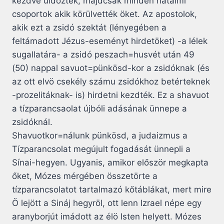
kezdve üldöztek, majdcsak minden hatalmi
csoportok akik körülvették öket. Az apostolok,
akik ezt a zsidó szektát (lényegében a
feltámadott Jézus-eseményt hirdetöket) -a lélek
sugallatára- a zsidó peszach=husvét után 49
(50) nappal savuot=pünkösd-kor a zsidóknak (és
az ott elvö csekély számu zsidókhoz betérteknek
-prozelitáknak- is) hirdetni kezdték. Ez a shavuot
a tízparancsaolat újbóli adásának ünnepe a
zsidóknál.
Shavuotkor=nálunk pünkösd, a judaizmus a
Tízparancsolat megújult fogadását ünnepli a
Sínai-hegyen. Ugyanis, amikor először megkapta
őket, Mózes mérgében összetörte a
tízparancsolatot tartalmazó kőtáblákat, mert mire
Ö lejött a Sináj hegyröl, ott lenn Izrael népe egy
aranyborjút imádott az élö Isten helyett. Mózes