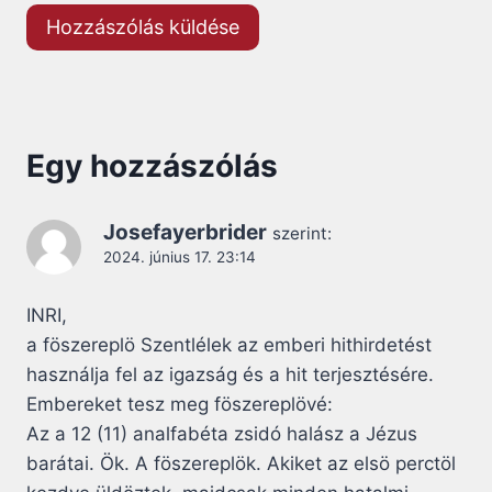
Egy hozzászólás
Josefayerbrider
szerint:
2024. június 17. 23:14
INRI,
a föszereplö Szentlélek az emberi hithirdetést
használja fel az igazság és a hit terjesztésére.
Embereket tesz meg föszereplövé:
Az a 12 (11) analfabéta zsidó halász a Jézus
barátai. Ök. A föszereplök. Akiket az elsö perctöl