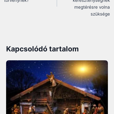
törvénynek?
kereszténységnek
megtérésre volna
szüksége
Kapcsolódó tartalom