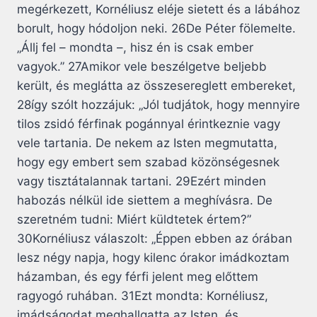
megérkezett, Kornéliusz eléje sietett és a lábához
borult, hogy hódoljon neki. 26De Péter fölemelte.
„Állj fel – mondta –, hisz én is csak ember
vagyok.” 27Amikor vele beszélgetve beljebb
került, és meglátta az összesereglett embereket,
28így szólt hozzájuk: „Jól tudjátok, hogy mennyire
tilos zsidó férfinak pogánnyal érintkeznie vagy
vele tartania. De nekem az Isten megmutatta,
hogy egy embert sem szabad közönségesnek
vagy tisztátalannak tartani. 29Ezért minden
habozás nélkül ide siettem a meghívásra. De
szeretném tudni: Miért küldtetek értem?”
30Kornéliusz válaszolt: „Éppen ebben az órában
lesz négy napja, hogy kilenc órakor imádkoztam
házamban, és egy férfi jelent meg előttem
ragyogó ruhában. 31Ezt mondta: Kornéliusz,
imádságodat meghallgatta az Isten, és