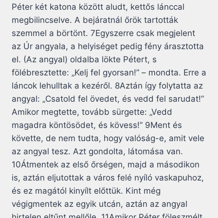
Péter két katona között aludt, kettős lánccal
megbilincselve. A bejáratnál őrök tartották
szemmel a börtönt. 7Egyszerre csak megjelent
az Úr angyala, a helyiséget pedig fény árasztotta
el. (Az angyal) oldalba lökte Pétert, s
fölébresztette: „Kelj fel gyorsan!” – mondta. Erre a
láncok lehulltak a kezéről. 8Aztán így folytatta az
angyal: „Csatold fel övedet, és vedd fel sarudat!”
Amikor megtette, tovább sürgette: „Vedd
magadra köntösödet, és kövess!” 9Ment és
követte, de nem tudta, hogy valóság-e, amit vele
az angyal tesz. Azt gondolta, látomása van.
10Átmentek az első őrségen, majd a másodikon
is, aztán eljutottak a város felé nyíló vaskapuhoz,
és ez magától kinyílt előttük. Kint még
végigmentek az egyik utcán, aztán az angyal
hirtelen eltűnt mellőle. 11Amikor Péter föleszmélt,