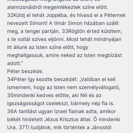
alamizsnáidról megemlékeztek színe előtt.
32Küldj el tehát Joppéba, és hívasd el a Péternek
nevezett Simont! A tímár Simon házában szállt
meg, a tenger partján. 33Rögtön érted küldtem,
s te voltál szíves eljönni. Most tehát mindnyájan
itt állunk az Isten színe előtt, hogy
meghallgassuk, amire neked az Isten megbízást
adott.”
Péter beszéde.
34Péter így kezdte beszédét: „Valóban el kell
ismernem, hogy az Isten nem személyválogató,
35mindenki kedves előtte, aki féli és az
igazságosságot cselekszi, bármely nép fia is.
36A tanítást ugyan Izrael fiainak adta, amikor
békét hirdetett Jézus Krisztus által. Ő mindenki
Ura. 37Ti tudjátok, mik történtek a Jánostól