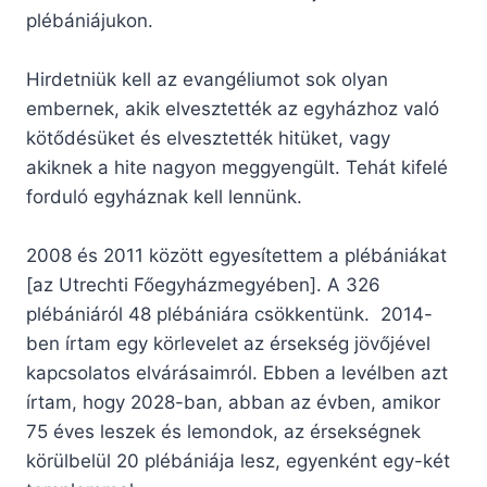
plébániájukon.
Hirdetniük kell az evangéliumot sok olyan
embernek, akik elvesztették az egyházhoz való
kötődésüket és elvesztették hitüket, vagy
akiknek a hite nagyon meggyengült. Tehát kifelé
forduló egyháznak kell lennünk.
2008 és 2011 között egyesítettem a plébániákat
[az Utrechti Főegyházmegyében]. A 326
plébániáról 48 plébániára csökkentünk. 2014-
ben írtam egy körlevelet az érsekség jövőjével
kapcsolatos elvárásaimról. Ebben a levélben azt
írtam, hogy 2028-ban, abban az évben, amikor
75 éves leszek és lemondok, az érsekségnek
körülbelül 20 plébániája lesz, egyenként egy-két