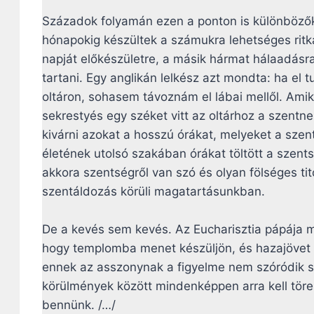
Századok folyamán ezen a ponton is különbözők
hónapokig készültek a számukra lehetséges ritk
napját előkészületre, a másik hármat hálaadásra 
tartani. Egy anglikán lelkész azt mondta: ha el 
oltáron, sohasem távoznám el lábai mellől. Ami
sekrestyés egy széket vitt az oltárhoz a szentn
kivárni azokat a hosszú órákat, melyeket a sze
életének utolsó szakában órákat töltött a szent
akkora szentségről van szó és olyan fölséges tit
szentáldozás körüli magatartásunkban.
De a kevés sem kevés. Az Eucharisztia pápája 
hogy templomba menet készüljön, és hazajövet a
ennek az asszonynak a figyelme nem szóródik szé
körülmények között mindenképpen arra kell töre
bennünk. /…/