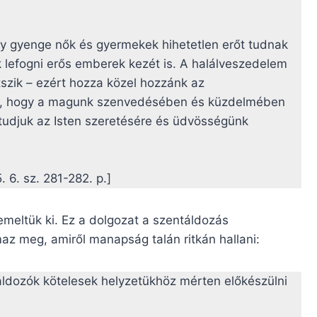
gy gyenge nők és gyermekek hihetetlen erőt tudnak
 lefogni erős emberek kezét is. A halálveszedelem
tszik – ezért hozza közel hozzánk az
át, hogy a magunk szenvedésében és küzdelmében
tudjuk az Isten szeretésére és üdvösségünk
. 6. sz. 281-282. p.]
meltük ki. Ez a dolgozat a szentáldozás
az meg, amiről manapság talán ritkán hallani:
 áldozók kötelesek helyzetükhöz mérten előkészülni