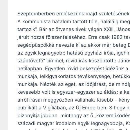
Szeptemberben emlékezünk majd születésének 110
A kommunista hatalom tartott tőle, haláláig me
tartozik”. Bár az ötvenes évek végén XXIII. Ján
járult hozzá fölszenteléséhez. Erre csak 1982 tav
segédpüspökké nevezte ki az akkor már beteg B
az egyik legnagyobb hatású egyházi írója, igeh
szántóvető” címmel, rövid írás köszöntötte Ján
hetilapban. Egyetlen rövid bekezdést idézünk a 
munkája, lelkigyakorlatos tevékenysége, betűkke
munkája. Nézték az eget, az időjárást, de mindi
kevesebb volt is egyszer-egyszer az áldás: a kev
arról írásai meggyőzően vallanak. Kisebb – kén
publikált a Vigíliában, az Új Emberben. S hogy n
bizonyítja jobban, minthogy az ő „közreműködés
századi magyar irodalom egyik legnagyobbja, K