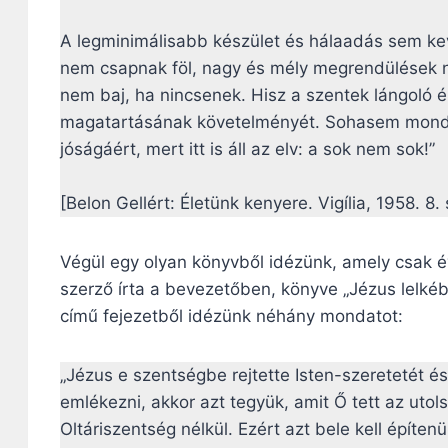
A legminimálisabb készület és hálaadás sem ke
nem csapnak föl, nagy és mély megrendülések n
nem baj, ha nincsenek. Hisz a szentek lángoló ér
magatartásának követelményét. Sohasem mondha
jóságáért, mert itt is áll az elv: a sok nem sok!”
[Belon Gellért: Életünk kenyere. Vigília, 1958. 8.
Végül egy olyan könyvből idézünk, amely csak é
szerző írta a bevezetőben, könyve „Jézus lelkéb
című fejezetből idézünk néhány mondatot:
„Jézus e szentségbe rejtette Isten-szeretetét é
emlékezni, akkor azt tegyük, amit Ő tett az uto
Oltáriszentség nélkül. Ezért azt bele kell építe