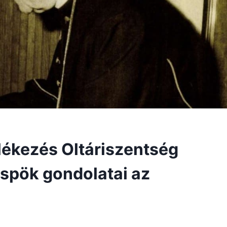
lékezés Oltáriszentség
püspök gondolatai az