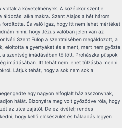
 voltak a követelmények. A középkor szentjei
a áldozási alkalmakra. Szent Alajos a hét három
fordította. És való igaz, hogy itt nem lehet mértéket
tudnám hinni, hogy Jézus valóban jelen van az
kor Néri Szent Fülöp a szentmisében megáldozott, a
ek, eloltotta a gyertyákat és elment, mert nem győzte
nt a szentség imádásában töltött. Prohászka püspök
ség imádásában. Itt tehát nem lehet túlzásba menni,
okról. Látjuk tehát, hogy a sok nem sok a
megengedte egy nagyon elfoglalt háziasszonynak,
djon hálát. Bizonyára meg volt győződve róla, hogy
t az utca zajától. De ez kivétel; rendes
kedni, hogy kellő előkészület és hálaadás legyen