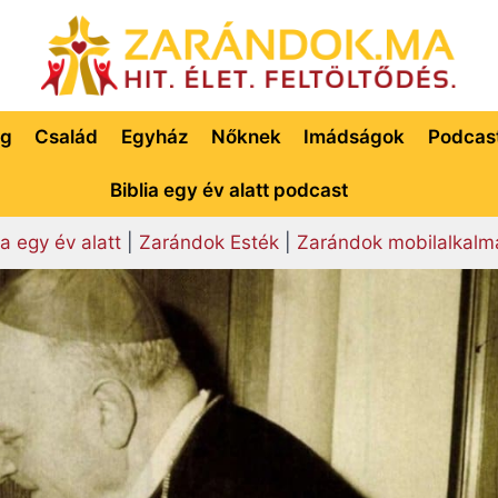
ég
Család
Egyház
Nőknek
Imádságok
Podcas
Biblia egy év alatt podcast
ia egy év alatt
|
Zarándok Esték
|
Zarándok mobilalkalm