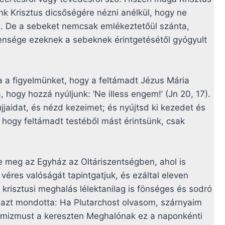
nk Krisztus dicsőségére nézni anélkül, hogy ne
. De a sebeket nemcsak emlékeztetőül szánta,
lensége ezeknek a sebeknek érintgetésétől gyógyult
 a figyelmünket, hogy a feltámadt Jézus Mária
hogy hozzá nyúljunk: ’Ne illess engem!’ (Jn 20, 17).
jaidat, és nézd kezeimet; és nyújtsd ki kezedet és
 hogy feltámadt testéből mást érintsünk, csak
te meg az Egyház az Oltáriszentségben, ahol is
véres valóságát tapintgatjuk, és ezáltal eleven
 krisztusi meghalás lélektanilag is fönséges és sodró
 azt mondotta: Ha Plutarchost olvasom, szárnyaim
imizmust a kereszten Meghalónak ez a naponkénti