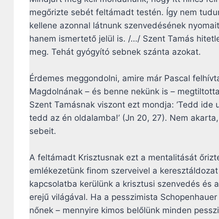
megőrizte sebét feltámadt testén. Így nem tudu
kellene azonnal látnunk szenvedésének nyomait
hanem ismertető jelül is. /…/ Szent Tamás hitet
meg. Tehát gyógyító sebnek szánta azokat.
Érdemes meggondolni, amire már Pascal felhívta
Magdolnának – és benne nekünk is – megtiltotta, 
Szent Tamásnak viszont ezt mondja: ’Tedd ide uj
tedd az én oldalamba!’ (Jn 20, 27). Nem akarta,
sebeit.
A feltámadt Krisztusnak ezt a mentalitását őriz
emlékezetünk finom szerveivel a keresztáldozat 
kapcsolatba kerülünk a krisztusi szenvedés és a
erejű világával. Ha a pesszimista Schopenhauer
nőnek – mennyire kimos belőlünk minden pessz