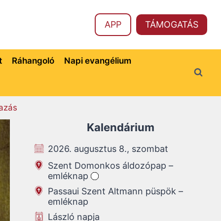
APP
TÁMOGATÁS
t
Ráhangoló
Napi evangélium
azás
Kalendárium
2026. augusztus 8., szombat
Szent Domonkos áldozópap –
emléknap
Passaui Szent Altmann püspök –
emléknap
László napja