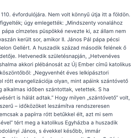
. évfordulójára. Nem volt könnyű útja itt a földön.
gfigyelték; úgy emlegették: „Mindszenty vonalához
os pápa címzetes püspökké nevezte ki, az állam nem
aszán került sor, amikor II. János Pál pápa pécsi
elon Gellért. A huszadik század második felének ő
irdetője. Hetvenedik születésnapján, „Hetvenéves
oshalma akkori plébánosát az Új Ember című katolikus
köszöntőből: „Negyvenhét éves lelkipásztori
l rótt evangelizációja olyan, mint apáink szántóvető
g alkalmas időben szántottak, vetettek. S ha
ésért is hálát adtak.” Hogy milyen „szántóvető” volt,
yszerű – időközöket leszámítva rendszeresen
emcsak a papírra rótt betűkkel élt, azt mi sem
ével” tért meg a katolikus Egyházba a huszadik
odolányi János, s évekkel később, immár