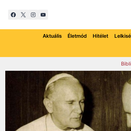
Skip
to
content
Aktuális
Életmód
Hitélet
Lelkis
Bibl