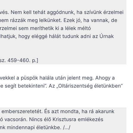
vés. Nem kell tehát aggódnunk, ha szívünk érzelmei
em rázzák meg lelkünket. Ezek jó, ha vannak, de
zelmei sem meríthetik ki a lélek méltó
tjuk, hogy eléggé hálát tudunk adni az Úrnak
 sz. 459-460. p.]
vekkel a püspök halála után jelent meg. Ahogy a
e segít betekinteni”. Az „Oltáriszentség életünkben”
s emberszeretetét. És azt mondta, ha rá akarunk
lsó vacsorán. Nincs élő Krisztusra emlékezés
nünk mindennapi életünkbe. /…/