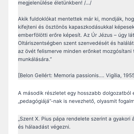
megjelenülése életünkben! /…/
Akik fuldoklókat mentettek már ki, mondják, ho
kifejteni és ösztönös kapaszkodásukkal képesek
emberfölötti erőre képesít. Az Úr Jézus – úgy lá
Oltáriszentségben szent szenvedését és halál
az övét felismerve minden erőnket mozgósítani 
munkálására.”
[Belon Gellért: Memoria passionis…. Vigília, 1955
A második részletet egy hosszabb dolgozatból e
„pedagógiájá”-nak is nevezhető, olyasmit fogalm
„Szent X. Pius pápa rendelete szerint a gyakori
és hálaadást végezni.