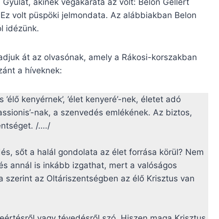
s Gyulát, akinek végakarata az volt: Belon Gellért
 Ez volt püspöki jelmondata. Az alábbiakban Belon
l idézünk.
adjuk át az olvasónak, amely a Rákosi-korszakban
zánt a híveknek:
 ’élő kenyérnek’, ’élet kenyeré’-nek, életet adó
ssionis’-nak, a szenvedés emlékének. Az biztos,
ntséget. /…./
s, sőt a halál gondolata az élet forrása körül? Nem
dés annál is inkább izgathat, mert a valóságos
 szerint az Oltáriszentségben az élő Krisztus van
reértésről vagy tévedésről szó. Hiszen maga Krisztus