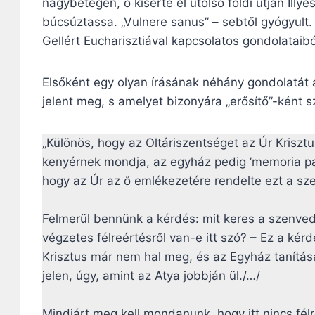
nagybetegen, ő kísérte el utolsó földi útján Illyé
búcsúztassa. „Vulnere sanus” – sebtől gyógyult.
Gellért Eucharisztiával kapcsolatos gondolataibó
Elsőként egy olyan írásának néhány gondolatát 
jelent meg, s amelyet bizonyára „erősítő”-ként s
„Különös, hogy az Oltáriszentséget az Úr Krisztus
kenyérnek mondja, az egyház pedig ’memoria pa
hogy az Úr az ő emlékezetére rendelte ezt a sze
Felmerül bennünk a kérdés: mit keres a szenvedé
végzetes félreértésről van-e itt szó? – Ez a kér
Krisztus már nem hal meg, és az Egyház tanítása
jelen, úgy, amint az Atya jobbján ül./…/
Mindjárt meg kell mondanunk, hogy itt nincs fél