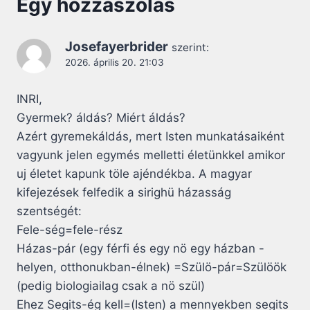
Egy hozzászólás
Josefayerbrider
szerint:
2026. április 20. 21:03
INRI,
Gyermek? áldás? Miért áldás?
Azért gyremekáldás, mert Isten munkatásaiként
vagyunk jelen egymés melletti életünkkel amikor
uj életet kapunk töle ajéndékba. A magyar
kifejezések felfedik a sirighü házasság
szentségét:
Fele-ség=fele-rész
Házas-pár (egy férfi és egy nö egy házban -
helyen, otthonukban-élnek) =Szülö-pár=Szülöök
(pedig biologiailag csak a nö szül)
Ehez Segits-ég kell=(Isten) a mennyekben segits