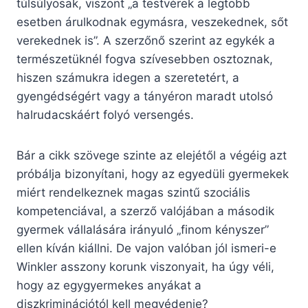
túlsúlyosak, viszont „a testvérek a legtöbb
esetben árulkodnak egymásra, veszekednek, sőt
verekednek is”. A szerzőnő szerint az egykék a
természetüknél fogva szívesebben osztoznak,
hiszen számukra idegen a szeretetért, a
gyengédségért vagy a tányéron maradt utolsó
halrudacskáért folyó versengés.
Bár a cikk szövege szinte az elejétől a végéig azt
próbálja bizonyítani, hogy az egyedüli gyermekek
miért rendelkeznek magas szintű szociális
kompetenciával, a szerző valójában a második
gyermek vállalására irányuló „finom kényszer”
ellen kíván kiállni. De vajon valóban jól ismeri-e
Winkler asszony korunk viszonyait, ha úgy véli,
hogy az egygyermekes anyákat a
diszkriminációtól kell megvédenie?