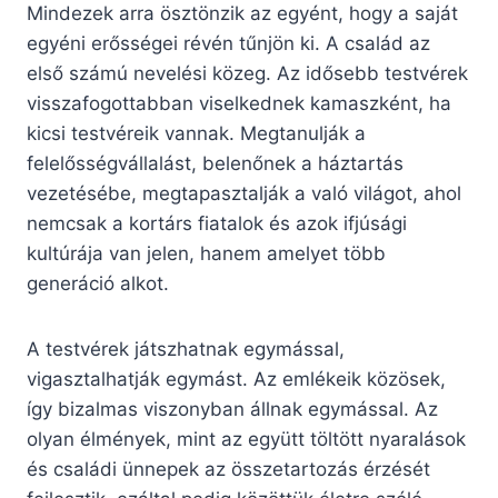
Mindezek arra ösztönzik az egyént, hogy a saját
egyéni erősségei révén tűnjön ki. A család az
első számú nevelési közeg. Az idősebb testvérek
visszafogottabban viselkednek kamaszként, ha
kicsi testvéreik vannak. Megtanulják a
felelősségvállalást, belenőnek a háztartás
vezetésébe, megtapasztalják a való világot, ahol
nemcsak a kortárs fiatalok és azok ifjúsági
kultúrája van jelen, hanem amelyet több
generáció alkot.
A testvérek játszhatnak egymással,
vigasztalhatják egymást. Az emlékeik közösek,
így bizalmas viszonyban állnak egymással. Az
olyan élmények, mint az együtt töltött nyaralások
és családi ünnepek az összetartozás érzését