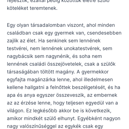
fejlesztik, ezáltal pedig közöttük életre szóló
köteléket teremtenek.
Egy olyan társadalomban viszont, ahol minden
családban csak egy gyermek van, csendesebben
zajlik az élet. Ha senkinek sem lennének
testvérei, nem lennének unokatestvérek, sem
nagybácsik sem nagynénik, és soha nem
lennének családi összejövetelek, csak a szülők
társaságában töltött magány. A gyermekkor
egyfajta magánzárka lenne, ahol illedelmesen
kellene hallgatni a felnőttek beszélgetését, és ha
apa és anya egyszer összeveszik, az embernek
az az érzése lenne, hogy teljesen egyedül van a
világon. Ez legkésőbb akkor be is következik,
amikor mindkét szülő elhunyt. Egyébként nagyon
nagy valószínűséggel az egykék csak egy