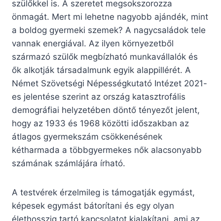
szülőkkel is. A szeretet megsokszorozza
önmagát. Mert mi lehetne nagyobb ajándék, mint
a boldog gyermeki szemek? A nagycsaládok tele
vannak energiával. Az ilyen környezetből
származó szülők megbízható munkavállalók és
ők alkotják társadalmunk egyik alappillérét. A
Német Szövetségi Népességkutató Intézet 2021-
es jelentése szerint az ország katasztrofális
demográfiai helyzetében döntő tényezőt jelent,
hogy az 1933 és 1968 közötti időszakban az
átlagos gyermekszám csökkenésének
kétharmada a többgyermekes nők alacsonyabb
számának számlájára írható.
A testvérek érzelmileg is támogatják egymást,
képesek egymást bátorítani és egy olyan
élethosszig tartó kapcsolatot kialakítani, ami az