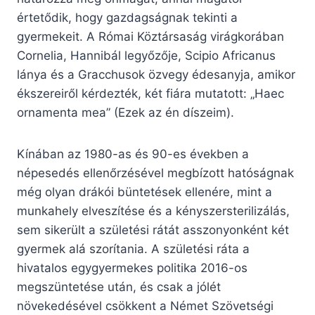
értetődik, hogy gazdagságnak tekinti a
gyermekeit. A Római Köztársaság virágkorában
Cornelia, Hannibál legyőzője, Scipio Africanus
lánya és a Gracchusok özvegy édesanyja, amikor
ékszereiről kérdezték, két fiára mutatott: „Haec
ornamenta mea” (Ezek az én díszeim).
Kínában az 1980-as és 90-es években a
népesedés ellenőrzésével megbízott hatóságnak
még olyan drákói büntetések ellenére, mint a
munkahely elveszítése és a kényszersterilizálás,
sem sikerült a születési rátát asszonyonként két
gyermek alá szorítania. A születési ráta a
hivatalos egygyermekes politika 2016-os
megszüntetése után, és csak a jólét
növekedésével csökkent a Német Szövetségi