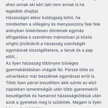
ehez annak aki kéri (aki nem annak is ha
legalább ohajtja)
Házasságot akkor boldogság kötni, ha
mindketten a völegény és menyasszony fele fele
arányban önkéntesen döntenek egymás
elfogadása a szerelmes mámotioan jó közös
sirighü jövökükröl a házasság szentségét
egymásnak kiszolgáltatava, a tanuk és a pap
elött…
Az ilyen házasság többnyire böséges
gyermekáldásban virágzik fel. Persze lötte az
udvarláskor már beszélnek egymással erröl is.
Több ilyen párral beszéltem akik szinte az elsö
napokban ismeretségük után több gyeremekröl
beszélgettek és hamarost házasságkötésük után
azok a gyerekek meg is születtek. Magam is ilyen