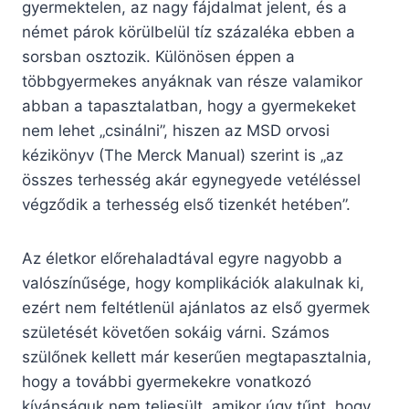
gyermektelen, az nagy fájdalmat jelent, és a
német párok körülbelül tíz százaléka ebben a
sorsban osztozik. Különösen éppen a
többgyermekes anyáknak van része valamikor
abban a tapasztalatban, hogy a gyermekeket
nem lehet „csinálni”, hiszen az MSD orvosi
kézikönyv (The Merck Manual) szerint is „az
összes terhesség akár egynegyede vetéléssel
végződik a terhesség első tizenkét hetében”.
Az életkor előrehaladtával egyre nagyobb a
valószínűsége, hogy komplikációk alakulnak ki,
ezért nem feltétlenül ajánlatos az első gyermek
születését követően sokáig várni. Számos
szülőnek kellett már keserűen megtapasztalnia,
hogy a további gyermekekre vonatkozó
kívánságuk nem teljesült, amikor úgy tűnt, hogy