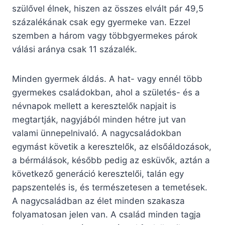
szülővel élnek, hiszen az összes elvált pár 49,5
százalékának csak egy gyermeke van. Ezzel
szemben a három vagy többgyermekes párok
válási aránya csak 11 százalék.
Minden gyermek áldás. A hat- vagy ennél több
gyermekes családokban, ahol a születés- és a
névnapok mellett a keresztelők napjait is
megtartják, nagyjából minden hétre jut van
valami ünnepelnivaló. A nagycsaládokban
egymást követik a keresztelők, az elsőáldozások,
a bérmálások, később pedig az esküvők, aztán a
következő generáció keresztelői, talán egy
papszentelés is, és természetesen a temetések.
A nagycsaládban az élet minden szakasza
folyamatosan jelen van. A család minden tagja