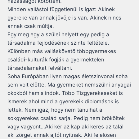
házasságot kötöttem.
Minden vallástol függetlenül is igaz: Akinek
gyereke van annak jövöje is van. Akinek nincs
annak csak múltja.
Egy meg egy a szülei helyett egy pedig a
társadalma fejlödésének szinte feltétele.
Különben más valláskövetö többgyermekes
családi-kulturák fogják a gyermektelen
társadalamakat felváltani.
Soha Európában ilyen magas életszinvonal soha
sem volt elötte. Ma gyermeket nemszülni anyagai
okokból hamis indok. Több Tizgyerekeseket is
ismerek ahol mind a gyerekeik diplomások is
lettek. Nem igaz, hogy nem tanulhat a
sokgyerekes család sarja. Pedig nem örököltek
vagy vagyont…Aki kér az kap aki keres az talál
aki zörget annak ajtót nyitnak. Aki felelösen