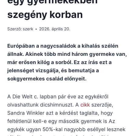
szegény korban
Szerző:
szerk
2026. április 20.
Európában a nagycsaládok a kihalás szélén
állnak. Akinek több mind három gyermeke van,
már erősen kilóg a sorból. Ez az írás ezt a
jelenséget vizsgálja, és bemutatja a
sokgyermekes család előnyeit.
A Die Welt c. lapban pár éve az egykékről
olvashattunk dicshimnuszt. A
cikk
szerzője,
Sandra Winkler azt a kérdést taglalta, hogy
feltétlenül kell-e egy második gyermek is Az
egykék ugyan 50%-kal nagyobb eséllyel lesznek