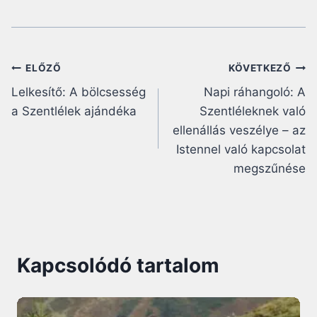
Bejegyzés
ELŐZŐ
KÖVETKEZŐ
Lelkesítő: A bölcsesség
Napi ráhangoló: A
navigáció
a Szentlélek ajándéka
Szentléleknek való
ellenállás veszélye – az
Istennel való kapcsolat
megszűnése
Kapcsolódó tartalom