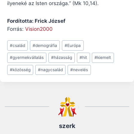
ilyeneké az Isten országa.” (Mk 10,14).
Fordította: Frick József
Forrás:
Vision2000
Post
#
család
#
demográfia
#
Európa
Tags:
#
gyermekvállalás
#
házasság
#
hit
#
kiemelt
#
közösség
#
nagycsalád
#
nevelés
szerk