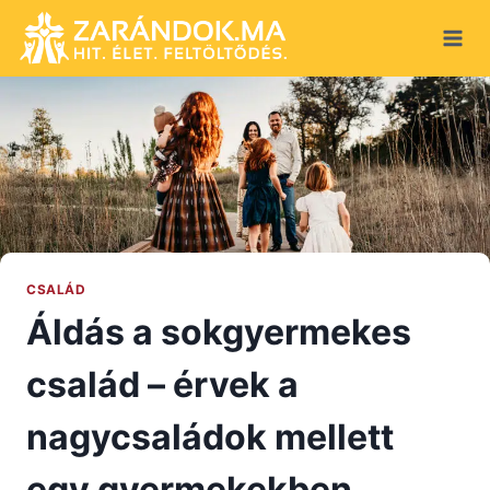
Skip
to
content
CSALÁD
Áldás a sokgyermekes
család – érvek a
nagycsaládok mellett
egy gyermekekben