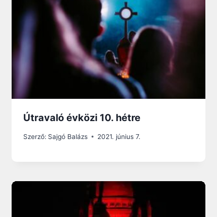
Útravaló évközi 10. hétre
Szerző:
Sajgó Balázs
2021. június 7.