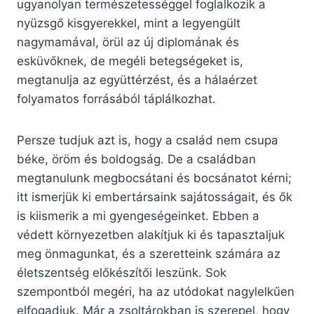
ugyanolyan természetességgel foglalkozik a
nyüzsgő kisgyerekkel, mint a legyengült
nagymamával, örül az új diplomának és
esküvőknek, de megéli betegségeket is,
megtanulja az együttérzést, és a hálaérzet
folyamatos forrásából táplálkozhat.
Persze tudjuk azt is, hogy a család nem csupa
béke, öröm és boldogság. De a családban
megtanulunk megbocsátani és bocsánatot kérni;
itt ismerjük ki embertársaink sajátosságait, és ők
is kiismerik a mi gyengeségeinket. Ebben a
védett környezetben alakítjuk ki és tapasztaljuk
meg önmagunkat, és a szeretteink számára az
életszentség előkészítői leszünk. Sok
szempontból megéri, ha az utódokat nagylelkűen
elfogadjuk. Már a zsoltárokban is szerepel, hogy