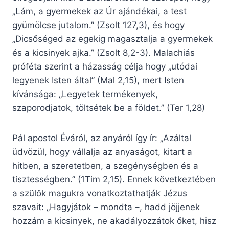
„Lám, a gyermekek az Úr ajándékai, a test
gyümölcse jutalom.” (Zsolt 127,3), és hogy
„Dicsőséged az egekig magasztalja a gyermekek
és a kicsinyek ajka.” (Zsolt 8,2-3). Malachiás
próféta szerint a házasság célja hogy „utódai
legyenek Isten által” (Mal 2,15), mert Isten
kívánsága: „Legyetek termékenyek,
szaporodjatok, töltsétek be a földet.” (Ter 1,28)
Pál apostol Éváról, az anyáról így ír: „Azáltal
üdvözül, hogy vállalja az anyaságot, kitart a
hitben, a szeretetben, a szegénységben és a
tisztességben.” (1Tim 2,15). Ennek következtében
a szülők magukra vonatkoztathatják Jézus
szavait: „Hagyjátok – mondta –, hadd jöjjenek
hozzám a kicsinyek, ne akadályozzátok őket, hisz