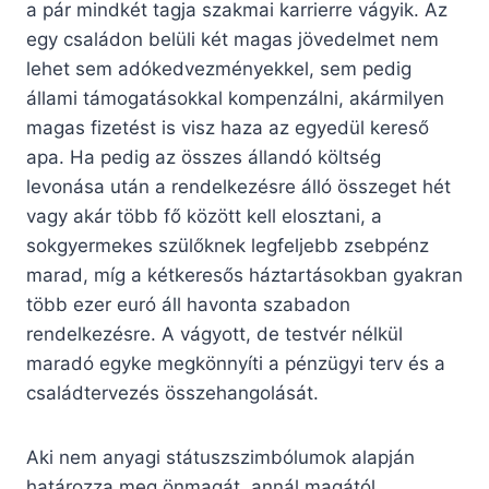
a pár mindkét tagja szakmai karrierre vágyik. Az
egy családon belüli két magas jövedelmet nem
lehet sem adókedvezményekkel, sem pedig
állami támogatásokkal kompenzálni, akármilyen
magas fizetést is visz haza az egyedül kereső
apa. Ha pedig az összes állandó költség
levonása után a rendelkezésre álló összeget hét
vagy akár több fő között kell elosztani, a
sokgyermekes szülőknek legfeljebb zsebpénz
marad, míg a kétkeresős háztartásokban gyakran
több ezer euró áll havonta szabadon
rendelkezésre. A vágyott, de testvér nélkül
maradó egyke megkönnyíti a pénzügyi terv és a
családtervezés összehangolását.
Aki nem anyagi státuszszimbólumok alapján
határozza meg önmagát, annál magától