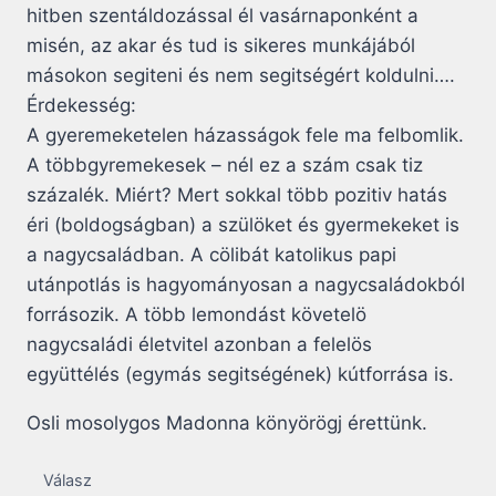
hitben szentáldozással él vasárnaponként a
misén, az akar és tud is sikeres munkájából
másokon segiteni és nem segitségért koldulni….
Érdekesség:
A gyeremeketelen házasságok fele ma felbomlik.
A többgyremekesek – nél ez a szám csak tiz
százalék. Miért? Mert sokkal több pozitiv hatás
éri (boldogságban) a szülöket és gyermekeket is
a nagycsaládban. A cölibát katolikus papi
utánpotlás is hagyományosan a nagycsaládokból
forrásozik. A több lemondást követelö
nagycsaládi életvitel azonban a felelös
együttélés (egymás segitségének) kútforrása is.
Osli mosolygos Madonna könyörögj érettünk.
Válasz