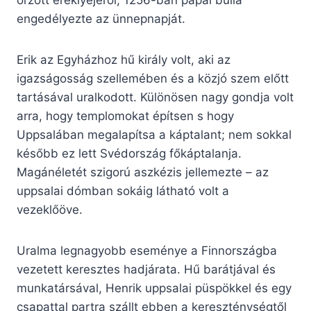
őrzött ereklyéjéről; 1256-ban pápai bulla
engedélyezte az ünnepnapját.
Erik az Egyházhoz hű király volt, aki az
igazságosság szellemében és a közjó szem előtt
tartásával uralkodott. Különösen nagy gondja volt
arra, hogy templomokat építsen s hogy
Uppsalában megalapítsa a káptalant; nem sokkal
később ez lett Svédország főkáptalanja.
Magánéletét szigorú aszkézis jellemezte – az
uppsalai dómban sokáig látható volt a
vezeklőöve.
Uralma legnagyobb eseménye a Finnországba
vezetett keresztes hadjárata. Hű barátjával és
munkatársával, Henrik uppsalai püspökkel és egy
csapattal partra szállt ebben a kereszténységtől