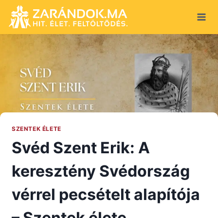
Skip
to
content
SZENTEK ÉLETE
Svéd Szent Erik: A
keresztény Svédország
vérrel pecsételt alapítója
– Szentek élete