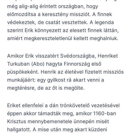
még alig-alig érintett országban, hogy
előmozdítsa a keresztény missziót. A finnek
védekeztek, de csatát vesztettek. A legenda
szerint Erik könnyezett az elesett finnek láttán,
amiért megkereszteletlenül kellett meghalniuk.
Amikor Erik visszatért Svédországba, Henriket
Turkuban (Abo) hagyta Finnország első
püspökeként. Henrik az életével fizetett missziós
munkájáért: egy gyilkost rá akart venni a
megtérésre, de az őt is megölte.
Eriket ellenfelei a dán trónkövetelő vezetésével
éppen akkor támadták meg, amikor 1160-ban
Krisztus mennybemenetele ünnepén misét
hallgatott. A mise után meg akart küzdeni