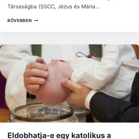
Társaságba (SSCC, Jézus és Mária…
A
BŐVEBBEN
PÁRIZSI
KOMMÜN
ÖT
MÁRTÍRJÁT
AVATTÁK
BOLDOGGÁ
Eldobhatja-e egy katolikus a