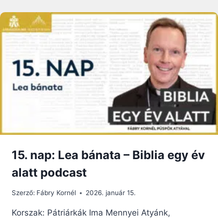
KATOLIKUS
A
KERESZTSÉGET?
15. nap: Lea bánata – Biblia egy év
alatt podcast
Szerző:
Fábry Kornél
2026. január 15.
Korszak: Pátriárkák Ima Mennyei Atyánk,