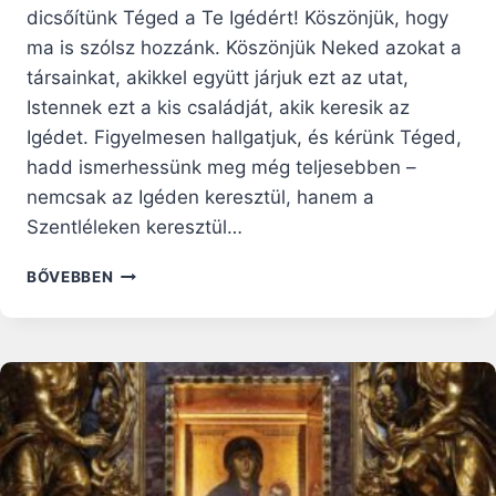
dicsőítünk Téged a Te Igédért! Köszönjük, hogy
ma is szólsz hozzánk. Köszönjük Neked azokat a
társainkat, akikkel együtt járjuk ezt az utat,
Istennek ezt a kis családját, akik keresik az
Igédet. Figyelmesen hallgatjuk, és kérünk Téged,
hadd ismerhessünk meg még teljesebben –
nemcsak az Igéden keresztül, hanem a
Szentléleken keresztül…
15.
BŐVEBBEN
NAP:
LEA
BÁNATA
–
BIBLIA
EGY
ÉV
ALATT
PODCAST