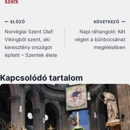
szerk
Bejegyzés
ELŐZŐ
KÖVETKEZŐ
Norvégiai Szent Olaf:
Napi ráhangoló: Két
navigáció
Vikingből szent, aki
véglet a bűnbocsánat
keresztény országot
megélésében
épített – Szentek élete
Kapcsolódó tartalom