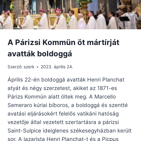
A Párizsi Kommün öt mártírját
avatták boldoggá
Szerző:
szerk
2023. április 24.
Április 22-én boldoggá avatták Henri Planchat
atyát és négy szerzetest, akiket az 1871-es
Párizs Kommün alatt öltek meg. A Marcello
Semeraro kúriai bíboros, a boldoggá és szentté
avatási eljárásokért felelős vatikáni hatóság
vezetője által vezetett szertartásra a párizsi
Saint-Sulpice ideiglenes székesegyházban került
sor. A lazarista Henri Planchat-t és a Picpus