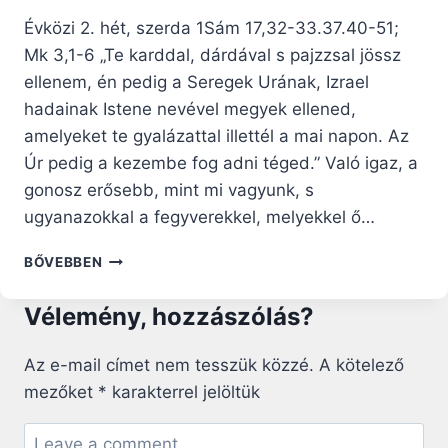
Évközi 2. hét, szerda 1Sám 17,32-33.37.40-51;
Mk 3,1-6 „Te karddal, dárdával s pajzzsal jössz
ellenem, én pedig a Seregek Urának, Izrael
hadainak Istene nevével megyek ellened,
amelyeket te gyalázattal illettél a mai napon. Az
Úr pedig a kezembe fog adni téged.” Való igaz, a
gonosz erősebb, mint mi vagyunk, s
ugyanazokkal a fegyverekkel, melyekkel ő…
NAPI
BŐVEBBEN
RÁHANGOLÓ:
ISTENGYERMEKSÉGÜNK
Vélemény, hozzászólás?
FEGYVEREI
A
GONOSZ
Az e-mail címet nem tesszük közzé.
A kötelező
ELLEN
mezőket
*
karakterrel jelöltük