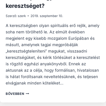
keresztséget?
Szerző:
szerk
2019. szeptember 10.
A keresztségben olyan spirituális erő rejlik, amely
soha nem törölhető le. Az elmúlt években
megjelent egy kisebb mozgalom Európában és
másutt, amelynek tagjai megpróbálják
„keresztségteleníteni” magukat, visszaadni
keresztségüket, és kérik törlésüket a keresztelést
is rögzítő egyházi anyakönyvből. Ennek az
aktusnak az a célja, hogy formálisan, hivatalosan
is hátat fordítsanak neveltetésüknek, és teljesen
elvágjanak minden köteléket…
ELDOBHATJA-
BŐVEBBEN
E
EGY