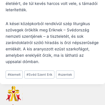
életéért, de túl kevés harcos volt vele, s támadói
leterítették.
A kései középkorból rendkívül szép liturgikus
szövegek örökítik meg Eriknek – Svédország
nemzeti szentjének – a tiszteletét, és sok
zarándoklatról szóló híradás is őrzi népszerűsége
emlékét. A kis aranyozott ezüst szarkofágot,
amelyben ereklyéit őrzik, ma is látható az
uppsalai dómban.
Post
#
kiemelt
#
Svéd Szent Erik
#
szentek
Tags: