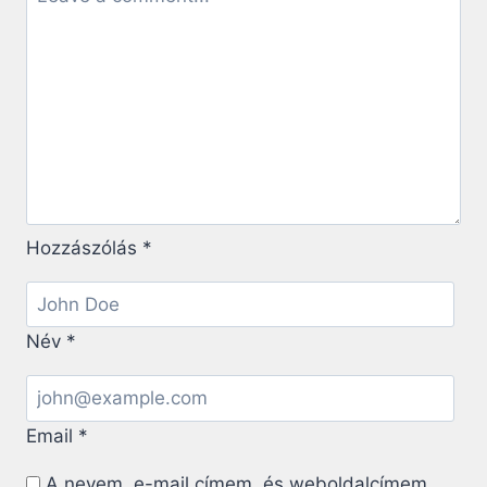
Hozzászólás
*
Név
*
Email
*
A nevem, e-mail címem, és weboldalcímem