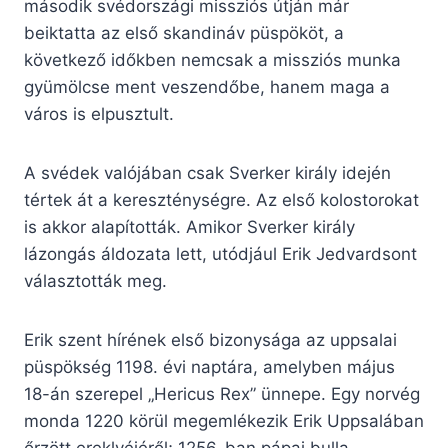
második svédországi missziós útján már
beiktatta az első skandináv püspököt, a
következő időkben nemcsak a missziós munka
gyümölcse ment veszendőbe, hanem maga a
város is elpusztult.
A svédek valójában csak Sverker király idején
tértek át a kereszténységre. Az első kolostorokat
is akkor alapították. Amikor Sverker király
lázongás áldozata lett, utódjául Erik Jedvardsont
választották meg.
Erik szent hírének első bizonysága az uppsalai
püspökség 1198. évi naptára, amelyben május
18-án szerepel „Hericus Rex” ünnepe. Egy norvég
monda 1220 körül megemlékezik Erik Uppsalában