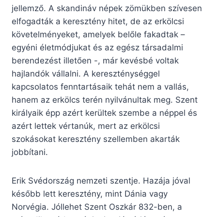
jellemző. A skandináv népek zömükben szívesen
elfogadták a keresztény hitet, de az erkölcsi
követelményeket, amelyek belőle fakadtak –
egyéni életmódjukat és az egész társadalmi
berendezést illetően -, már kevésbé voltak
hajlandók vállalni. A kereszténységgel
kapcsolatos fenntartásaik tehát nem a vallás,
hanem az erkölcs terén nyilvánultak meg. Szent
királyaik épp azért kerültek szembe a néppel és
azért lettek vértanúk, mert az erkölcsi
szokásokat keresztény szellemben akarták
jobbítani.
Erik Svédország nemzeti szentje. Hazája jóval
később lett keresztény, mint Dánia vagy
Norvégia. Jóllehet Szent Oszkár 832-ben, a