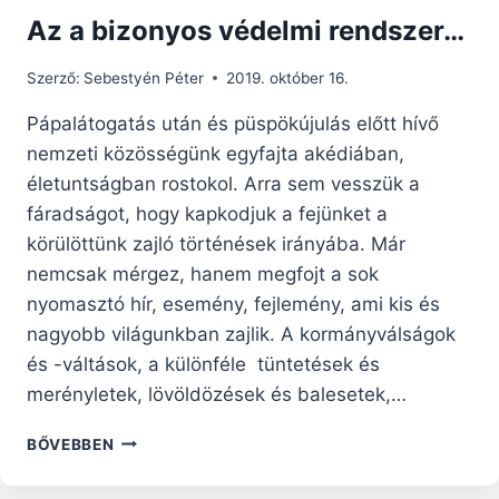
Az a bizonyos védelmi rendszer…
Szerző:
Sebestyén Péter
2019. október 16.
Pápalátogatás után és püspökújulás előtt hívő
nemzeti közösségünk egyfajta akédiában,
életuntságban rostokol. Arra sem vesszük a
fáradságot, hogy kapkodjuk a fejünket a
körülöttünk zajló történések irányába. Már
nemcsak mérgez, hanem megfojt a sok
nyomasztó hír, esemény, fejlemény, ami kis és
nagyobb világunkban zajlik. A kormányválságok
és -váltások, a különféle tüntetések és
merényletek, lövöldözések és balesetek,…
AZ
BŐVEBBEN
A
BIZONYOS