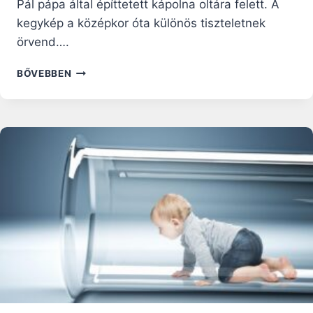
Pál pápa által építtetett kápolna oltára felett. A
kegykép a középkor óta különös tiszteletnek
örvend….
A
BŐVEBBEN
SALUS
POPULI
ROMANI
MÁRIA-
KEGYKÉP