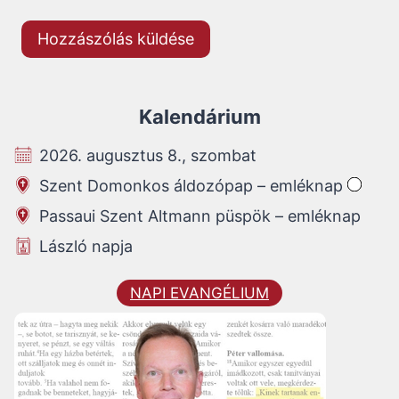
Kalendárium
2026. augusztus 8., szombat
Szent Domonkos áldozópap – emléknap
Passaui Szent Altmann püspök – emléknap
László napja
NAPI EVANGÉLIUM