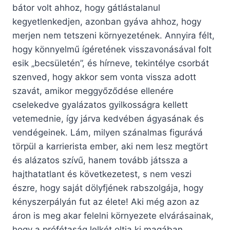
bátor volt ahhoz, hogy gátlástalanul
kegyetlenkedjen, azonban gyáva ahhoz, hogy
merjen nem tetszeni környezetének. Annyira félt,
hogy könnyelmű ígéretének visszavonásával folt
esik „becsületén”, és hírneve, tekintélye csorbát
szenved, hogy akkor sem vonta vissza adott
szavát, amikor meggyőződése ellenére
cselekedve gyalázatos gyilkosságra kellett
vetemednie, így járva kedvében ágyasának és
vendégeinek. Lám, milyen szánalmas figurává
törpül a karrierista ember, aki nem lesz megtört
és alázatos szívű, hanem tovább játssza a
hajthatatlant és következetest, s nem veszi
észre, hogy saját dölyfjének rabszolgája, hogy
kényszerpályán fut az élete! Aki még azon az
áron is meg akar felelni környezete elvárásainak,
hogy a prófétaság lelkét oltja ki magában,