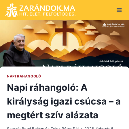
Skip
to
content
NAPI RÁHANGOLÓ
Napi ráhangoló: A
királyság igazi csúcsa – a
megtért szív alázata
Szerző:
Barsi Balázs és Telek Péter Pál
2026. február 6.