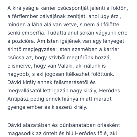
A királyság a karrier csúcspontját jelenti a földön,
a férfiember pályájának zenitjét, ahol úgy érzi,
minden a lába alá van vetve, s nem áll fölötte
senki emberfia. Tudattalanul sokan vágyunk erre
a pozícióra. Ám Isten igéjének van egy lényeget
érintő megjegyzése: Isten szemében a karrier
csúcsa az, hogy szívből megtérünk hozzá,
elismerve, hogy van Valaki, aki nálunk is
nagyobb, s aki jogosan ítélkezhet fölöttünk.
Dávid király ennek felismerésétől és
megvallásától lett igazán nagy király, Heródes
Antipász pedig ennek hiánya miatt maradt
gyenge ember és kisszerű király.
Dávid alázatában és bűnbánatában óriásként
magasodik az öntelt és hiú Heródes fölé, aki