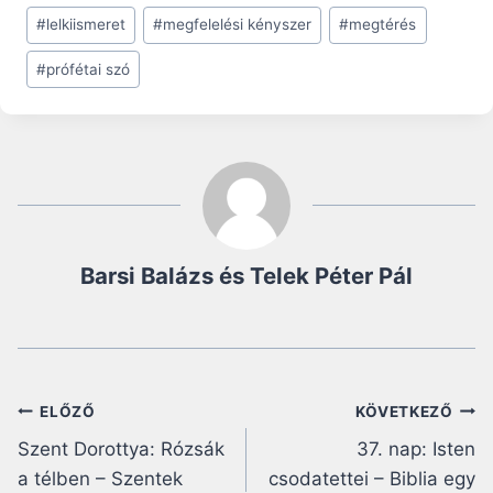
#
lelkiismeret
#
megfelelési kényszer
#
megtérés
#
prófétai szó
Barsi Balázs és Telek Péter Pál
Bejegyzés
ELŐZŐ
KÖVETKEZŐ
Szent Dorottya: Rózsák
37. nap: Isten
navigáció
a télben – Szentek
csodatettei – Biblia egy