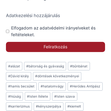
Adatkezelési hozzájárulás
Elfogadom az adatvédelmi irányelveket és
feltételeket.
Post
#
alázat
#
bátorság és gyávaság
#
bűnbánat
Tags:
#
Dávid király
#
döntések következményei
#
hamis becsület
#
hatalomvágy
#
Heródes Antipász
#
hiúság
#
Isten ítélete
#
Isten szava
#
karrierizmus
#
kényszerpálya
#
kiemelt