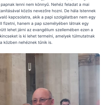
ol papnak lenni nem könnyű. Nehéz feladat a mai
 tanításával közös nevezőre hozni. De hála Istennek
való kapcsolatra, akik a papi szolgálatban nem egy
ell fizetni, hanem a pap személyében látnak egy
együtt lehet járni az evangélium szellemében ezen a
kincseket is ki lehet termelni, amelyek túlmutatnak
ha közben nehéznek tűnik is.