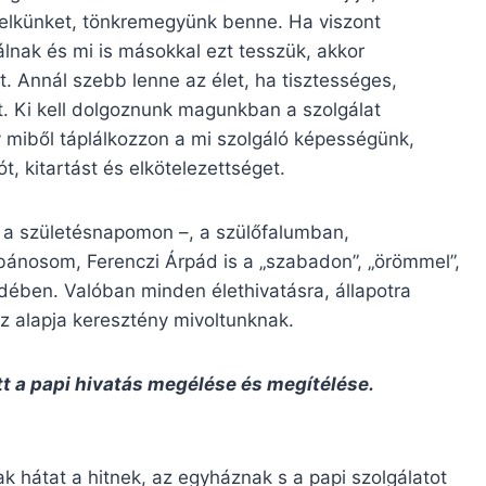
 lelkünket, tönkremegyünk benne. Ha viszont
lnak és mi is másokkal ezt tesszük, akkor
. Annál szebb lenne az élet, ha tisztességes,
. Ki kell dolgoznunk magunkban a szolgálat
ogy miből táplálkozzon a mi szolgáló képességünk,
t, kitartást és elkötelezettséget.
t’ a születésnapomon –, a szülőfalumban,
ébánosom, Ferenczi Árpád is a „szabadon”, „örömmel”,
dében. Valóban minden élethivatásra, állapotra
 az alapja keresztény mivoltunknak.
tt a papi hivatás megélése és megítélése.
 hátat a hitnek, az egyháznak s a papi szolgálatot