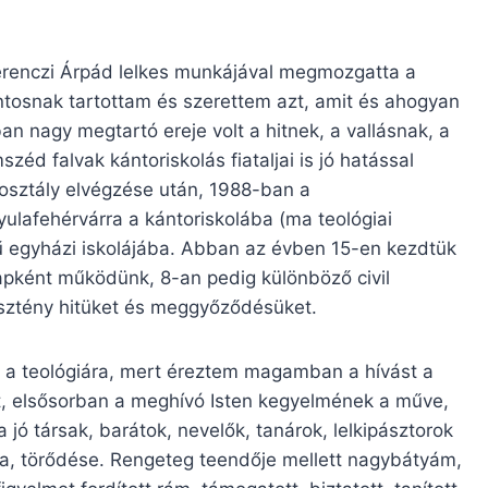
Ferenczi Árpád lelkes munkájával megmozgatta a
Fontosnak tartottam és szerettem azt, amit és ahogyan
an nagy megtartó ereje volt a hitnek, a vallásnak, a
éd falvak kántoriskolás fiataljai is jó hatással
k osztály elvégzése után, 1988-ban a
lafehérvárra a kántoriskolába (ma teológiai
ű egyházi iskolájába. Abban az évben 15-en kezdtük
apként működünk, 8-an pedig különböző civil
esztény hitüket és meggyőződésüket.
m a teológiára, mert éreztem magamban a hívást a
t, elsősorban a meghívó Isten kegyelmének a műve,
jó társak, barátok, nevelők, tanárok, lelkipásztorok
a, törődése. Rengeteg teendője mellett nagybátyám,