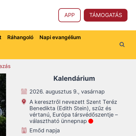
APP
TÁMOGATÁS
t
Ráhangoló
Napi evangélium
azás
Kalendárium
2026. augusztus 9., vasárnap
A keresztről nevezett Szent Teréz
Benedikta (Edith Stein), szűz és
vértanú, Európa társvédőszentje –
választható ünnepnap
Emőd napja