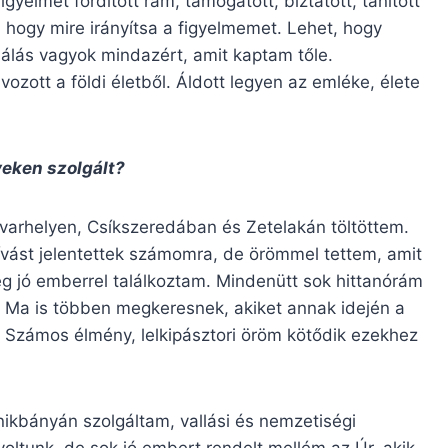
gyelmet fordított rám, támogatott, biztatott, tanított
a, hogy mire irányítsa a figyelmemet. Lehet, hogy
álás vagyok mindazért, amit kaptam tőle.
ott a földi életből. Áldott legyen az emléke, élete
yeken szolgált?
arhelyen, Csíkszeredában és Zetelakán töltöttem.
vást jelentettek számomra, de örömmel tettem, amit
g jó emberrel találkoztam. Mindenütt sok hittanórám
ül. Ma is többen megkeresnek, akiket annak idején a
 Számos élmény, lelkipásztori öröm kötődik ezekhez
kbányán szolgáltam, vallási és nemzetiségi
ltunk, de sok jó embert rendelt mellém az Úr, akik