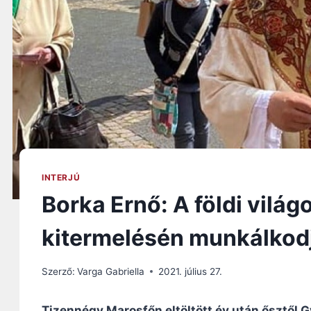
INTERJÚ
Borka Ernő: A földi világ
kitermelésén munkálkod
Szerző:
Varga Gabriella
2021. július 27.
Tizennégy Marosfőn eltöltött év után ősztől Gy