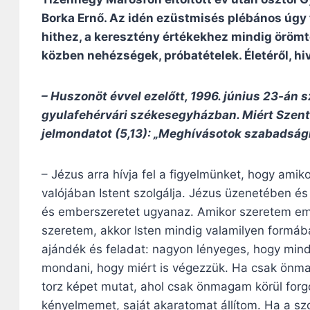
Borka Ernő. Az idén ezüstmisés plébános úgy 
hithez, a keresztény értékekhez mindig örömtel
közben nehézségek, próbatételek. Életéről, hi
– Huszonöt évvel ezelőtt, 1996. június 23-án 
gyulafehérvári székesegyházban. Miért Szent P
jelmondatot (5,13): „Meghívásotok szabadságr
– Jézus arra hívja fel a figyelmünket, hogy ami
valójában Istent szolgálja. Jézus üzenetében és
és emberszeretet ugyanaz. Amikor szeretem embe
szeretem, akkor Isten mindig valamilyen formába
ajándék és feladat: nagyon lényeges, hogy mind
mondani, hogy miért is végezzük. Ha csak önm
torz képet mutat, ahol csak önmagam körül forg
kényelmemet, saját akaratomat állítom. Ha a szo