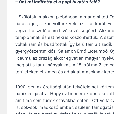
– Önt mi indította el a papi hivatás felé?
–
Szülőfalum akkori plébánosa, a már említett 
fiatalságot, sokan voltunk vele az oltár körül. 
végzett a szülőfalum hívő közösségéért. Akkorib
templomnak és ezt neki is köszönhettük. A szomsz
voltak rám és buzdítottak.Így kerültem a tizedi
gyergyószentmiklósi Salamon Ernő Líceumból Gyu
líceum), az ország akkor egyetlen magyar nyelv
meg ott a tanulmányainkat. A 15-ből ma 7-en p
területeken élik meg és adják át másoknak ker
1990-ben az érettségi után felvételemet kérte
papi szolgálatra. Hogy ez bennem kibontakozot
amit ma sem tudok szavakba önteni. Ott voltak a 
is, sok-sok imádkozó ember, szüleim támogatás