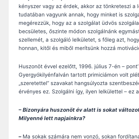
kényszer vagy az érdek, akkor az tönkreteszi a
tudatában vagyunk annak, hogy minket is szolgá
megérezzük, hogy az a szolgálat üdvös szolgálat
becsületes, őszinte módon szolgálnánk egymást
szellemét, a szolgáló lelkületet, s főleg azt, h
honnan, kitől és miből merítsünk hozzá motiváció
Huszonöt évvel ezelőtt, 1996. július 7-én – pon
Gyergyókilyénfalván tartott primiciámon volt pl
„szeretettel” szavakat hangsúlyozta szentbeszé
érvényes ez. Szolgálni így, ilyen lelkülettel – ez
– Bizonyára huszonöt év alatt is sokat változo
Milyenné lett napjainkra?
–
Ma sokak számára nem vonzó, sokan fordítanak