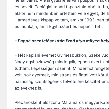
néhai Jakab Antal gyulafehérvári püspök is sok fi
és nevelt. Teológiai tanári tapasztalatából tudt
akkor nem mindenben értettem vele egyet, de h
Harmadéves kispap voltam, amikor 1993-ban távoz
és munkája, amit Egyházáért és népéért tett.
– Pappá szentelése után Ernő atya milyen hel
– Hét kápláni évemet Gyimesbükkön, Székelyudv
Nagy egyházközség mindegyik, éppen ezért kihí
tudtam, képességem szerint. Mindenhol rengete
volt, sok gyermek, ministráns és fiatal vett kör
házasság szentségének felvételére készítettem.
az évekhez is.
Plébánosként először a Máramaros megyei Kapni
szempontból is vegyes vidéken. Kisebbségben vo