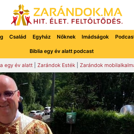
ég
Család
Egyház
Nőknek
Imádságok
Podcas
Biblia egy év alatt podcast
ia egy év alatt
|
Zarándok Esték
|
Zarándok mobilalkalm