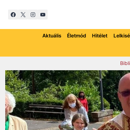
Skip
to
content
Aktuális
Életmód
Hitélet
Lelkis
Bibl