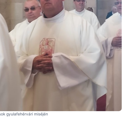
sok gyulafehérvári miséjén