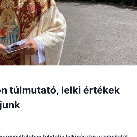
on túlmutató, lelki értékek
junk
ergyóalfaluban folytatja lelkipásztori szolgálatát