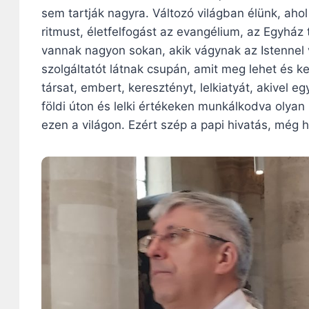
sem tartják nagyra. Változó világban élünk, ah
ritmust, életfelfogást az evangélium, az Egyház
vannak nagyon sokan, akik vágynak az Istennel 
szolgáltatót látnak csupán, amit meg lehet és k
társat, embert, keresztényt, lelkiatyát, akivel 
földi úton és lelki értékeken munkálkodva olyan 
ezen a világon. Ezért szép a papi hivatás, még 