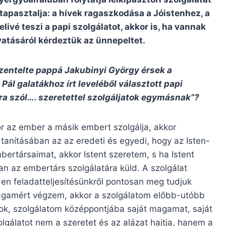
tapasztalja: a hívek ragaszkodása a Jóistenhez, a
ivé teszi a papi szolgálatot, akkor is, ha vannak
vatásáról kérdeztük az ünnepeltet.
szentelte pappá Jakubinyi György érsek a
ál galatákhoz írt leveléből választott papi
a szól…. szeretettel szolgáljatok egymásnak”?
kor az ember a másik embert szolgálja, akkor
 tanításában az az eredeti és egyedi, hogy az Isten-
rtársaimat, akkor Istent szeretem, s ha Istent
n az embertárs szolgálatára küld. A szolgálat
en feladatteljesítésünkről pontosan meg tudjuk
agamért végzem, akkor a szolgálatom előbb-utóbb
ok, szolgálatom középpontjába saját magamat, saját
lgálatot nem a szeretet és az alázat hajtja, hanem a