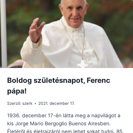
ÉS
MEGSZERET
MINKET,
MINT
A
GAZDAG
IFJÚT
Boldog születésnapot, Ferenc
pápa!
Szerző:
szerk
2021. december 17.
1936. december 17-én látta meg a napvilágot a
kis Jorge Mario Bergoglio Buenos Airesben.
Életéről és életrajzáról nem lehet sokat tudni. 85.