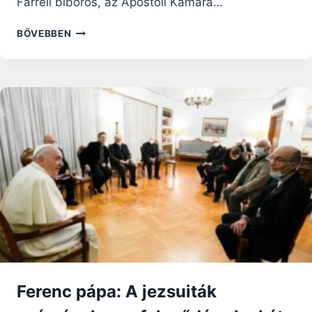
Farrell bíboros, az Apostoli Kamara…
MEGHALT
BŐVEBBEN
FERENC
PÁPA
Ferenc pápa: A jezsuiták