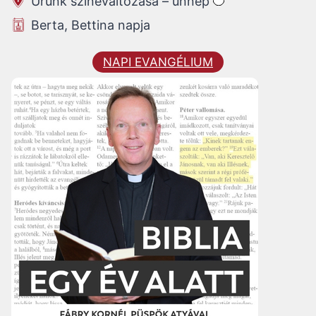
Urunk színeváltozása – ünnep
Berta, Bettina napja
NAPI EVANGÉLIUM