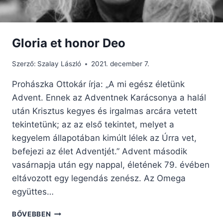
Gloria et honor Deo
Szerző:
Szalay László
2021. december 7.
Prohászka Ottokár írja: „A mi egész életünk
Advent. Ennek az Adventnek Karácsonya a halál
után Krisztus kegyes és irgalmas arcára vetett
tekintetünk; az az első tekintet, melyet a
kegyelem állapotában kimúlt lélek az Úrra vet,
befejezi az élet Adventjét.” Advent második
vasárnapja után egy nappal, életének 79. évében
eltávozott egy legendás zenész. Az Omega
együttes…
GLORIA
BŐVEBBEN
ET