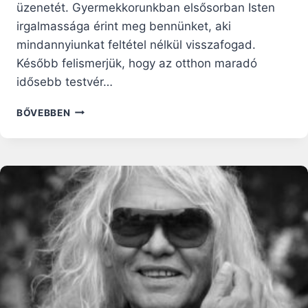
üzenetét. Gyermekkorunkban elsősorban Isten
irgalmassága érint meg bennünket, aki
mindannyiunkat feltétel nélkül visszafogad.
Később felismerjük, hogy az otthon maradó
idősebb testvér…
NAGYBÖJTI
BŐVEBBEN
RÁHANGOLÓ:
PAZARLÓ
SZERETETTEL