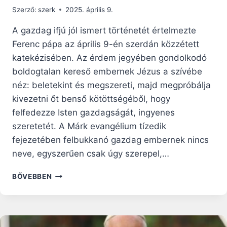
Szerző:
szerk
2025. április 9.
A gazdag ifjú jól ismert történetét értelmezte
Ferenc pápa az április 9-én szerdán közzétett
katekézisében. Az érdem jegyében gondolkodó
boldogtalan kereső embernek Jézus a szívébe
néz: beletekint és megszereti, majd megpróbálja
kivezetni őt benső kötöttségéből, hogy
felfedezze Isten gazdagságát, ingyenes
szeretetét. A Márk evangélium tízedik
fejezetében felbukkanó gazdag embernek nincs
neve, egyszerűen csak úgy szerepel,…
FERENC
BŐVEBBEN
PÁPA
KATEKÉZISE:
JÉZUS
BELÉNK
LÁT