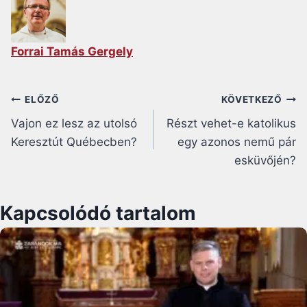
Forrai Tamás Gergely
Bejegyzés
ELŐZŐ
KÖVETKEZŐ
Vajon ez lesz az utolsó
Részt vehet-e katolikus
navigáció
Keresztút Québecben?
egy azonos nemű pár
esküvőjén?
Kapcsolódó tartalom