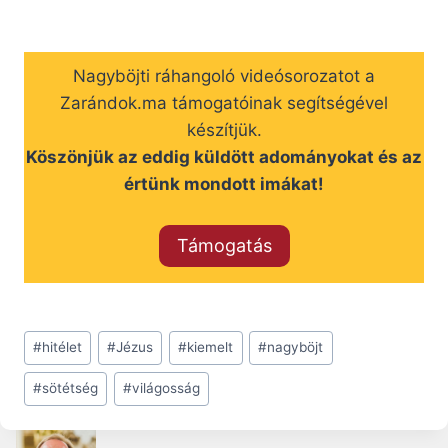
Nagyböjti ráhangoló videósorozatot a
Zarándok.ma támogatóinak segítségével
készítjük.
Köszönjük az eddig küldött adományokat és az
értünk mondott imákat!
Támogatás
Post
#
hitélet
#
Jézus
#
kiemelt
#
nagyböjt
Tags:
#
sötétség
#
világosság