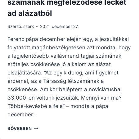
számának megfeleződése leckét
ad alázatból
Szerző:
szerk
2021. december 27.
Ferenc pápa december elején egy, a jezsuitákkal
folytatott magánbeszélgetésen azt mondta, hogy
a legjelentősebb vallási rend tagjai számának
erőteljes csökkenése jó alkalom az alázat
elsajátítására. “Az egyik dolog, ami figyelmet
érdemel, az a Társaság létszámának a
csökkenése. Amikor beléptem a noviciátusba,
33.000-en voltunk jezsuiták. Mennyi van ma?
Többé-kevésbé a fele” – mondta a pápa
december…
FERENC
BŐVEBBEN
PÁPA: