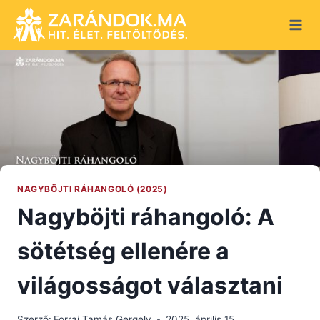
Skip
to
content
NAGYBÖJTI RÁHANGOLÓ (2025)
Nagyböjti ráhangoló: A
sötétség ellenére a
világosságot választani
Szerző:
Forrai Tamás Gergely
2025. április 15.