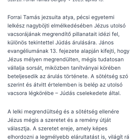
Forrai Tamás jezsuita atya, pécsi egyetemi
lelkész nagyböjti elmélkedésében Jézus utolsó
vacsorájának megrendítő pillanatait idézi fel,
különös tekintettel Júdás árulására. János
evangéliumának 13. fejezete alapján kifejti, hogy
Jézus mélyen megrendülten, mégis tudatosan
vállalja sorsát, miközben tanítványai körében
beteljesedik az árulás története. A sötétség szó
szerint és átvitt értelemben is belép az utolsó
vacsora légkörébe – Júdás cselekedete által.
A lelki megrendültség és a sötétség ellenére
Jézus mégis a szeretet és a remény útját
választja. A szeretet ereje, amely képes
elhordozni a legmélyebb elárultatást is, világít rá