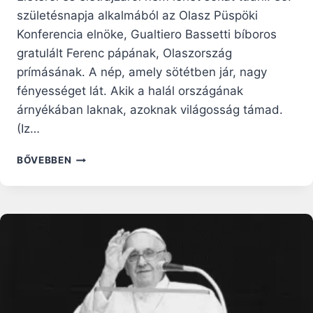
születésnapja alkalmából az Olasz Püspöki
Konferencia elnöke, Gualtiero Bassetti bíboros
gratulált Ferenc pápának, Olaszország
prímásának. A nép, amely sötétben jár, nagy
fényességet lát. Akik a halál országának
árnyékában laknak, azoknak világosság támad.
(Iz…
BOLDOG
BŐVEBBEN
SZÜLETÉSNAPOT,
FERENC
PÁPA!