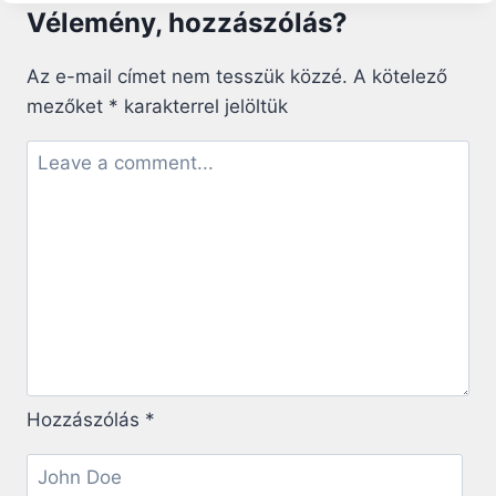
A
Vélemény, hozzászólás?
JEZSUITÁK
SZÁMÁNAK
MEGFELEZŐDÉSE
Az e-mail címet nem tesszük közzé.
A kötelező
LECKÉT
mezőket
*
karakterrel jelöltük
AD
ALÁZATBÓL
Hozzászólás
*