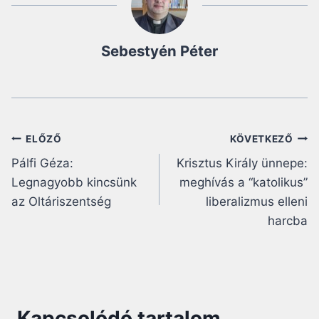
Sebestyén Péter
Bejegyzés
ELŐZŐ
KÖVETKEZŐ
Pálfi Géza:
Krisztus Király ünnepe:
navigáció
Legnagyobb kincsünk
meghívás a “katolikus”
az Oltáriszentség
liberalizmus elleni
harcba
Kapcsolódó tartalom