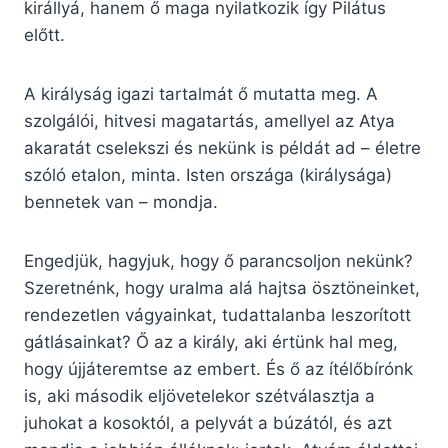
királlyá, hanem ő maga nyilatkozik így Pilátus
előtt.
A királyság igazi tartalmát ő mutatta meg. A
szolgálói, hitvesi magatartás, amellyel az Atya
akaratát cselekszi és nekünk is példát ad – életre
szóló etalon, minta. Isten országa (királysága)
bennetek van – mondja.
Engedjük, hagyjuk, hogy ő parancsoljon nekünk?
Szeretnénk, hogy uralma alá hajtsa ösztöneinket,
rendezetlen vágyainkat, tudattalanba leszorított
gátlásainkat? Ő az a király, aki értünk hal meg,
hogy újjáteremtse az embert. És ő az ítélőbírónk
is, aki második eljövetelekor szétválasztja a
juhokat a kosoktól, a pelyvát a búzától, és azt