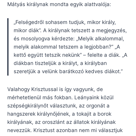
Mátyás királynak mondta egyik alattvalója:
„Felségedről sohasem tudjuk, mikor király,
mikor diák”. A királynak tetszett a megjegyzés,
és mosolyogva kérdezte: „Melyik alkalommal,
melyik alakommal tetszem a legjobban?” „A
kettő együtt tetszik nekünk” – felelte a diák. „A
diákban tiszteljük a királyt, a királyban
szeretjük a velünk barátkozó kedves diákot.”
Valahogy Krisztussal is így vagyunk, de
mérhetetlenül más fokban. Leányaink közül
szépségkirálynőt választunk, az orgonát a
hangszerek királynőjének, a tokajit a borok
királyának, az oroszlánt az állatok királyának
nevezzük. Krisztust azonban nem mi választjuk