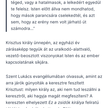
téged, vagy a hatalmasok, a lelkedért egyedül
te felelsz. Isten előtt állva nem mondhatod,
hogy mások parancsára cselekedtél, és azt
sem, hogy az erény nem volt járható út
számodra…”
Krisztus király ünnepén, az egyházi év
zárásaképp tegyük át az uralkodó-alattvaló,
vezető-beosztott viszonyokat Isten és az ember
kapcsolatának síkjára.
Szent Lukács evangéliumában olvassuk, amint az
arra járók gúnyolták a keresztre feszített
Krisztust: milyen király az, aki nem tud leszállni a
keresztről, aki hagyja magát megfeszíteni? A
kereszten elhelyezett
Ez a zsidók királya
feliratú