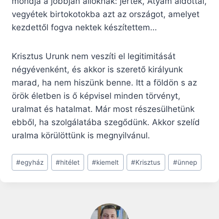
mondja a jobbján állóknak: jertek, Atyám áldottai,
vegyétek birtokotokba azt az országot, amelyet
kezdettől fogva nektek készítettem…
Krisztus Urunk nem veszíti el legitimitását
négyévenként, és akkor is szerető királyunk
marad, ha nem hiszünk benne. Itt a földön s az
örök életben is ő képvisel minden törvényt,
uralmat és hatalmat. Már most részesülhetünk
ebből, ha szolgálatába szegődünk. Akkor szelíd
uralma körülöttünk is megnyilvánul.
Post
#
egyház
#
hitélet
#
kiemelt
#
Krisztus
#
ünnep
Tags: