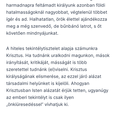
harmadnapra feltámadt királyunk azonban földi
hatalmasságoknál nagyobbat, végtelenül többet
ígér és ad. Halhatatlan, örök élettel ajándékozza
meg a még szenvedő, de bűnbánó latrot, s őt
követően mindnyájunkat.
A hiteles tekintélytisztelet alapja számunkra
Krisztus. Ha tudnánk uralkodni magunkon, mások
irányítását, kritikáját, másságát is több
szeretettel tudnánk (el)viselni. Krisztus
királyságának elismerése, az ezzel járó alázat
társadalmi helyünket is kijelöli. Ahogyan
Krisztusban Isten alázatát érjük tetten, ugyanúgy
az emberi tekintélyt is csak ilyen
„önkiüresedéssel” vívhatjuk ki.