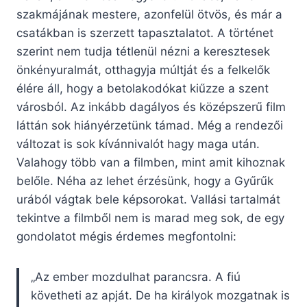
szakmájának mestere, azonfelül ötvös, és már a
csatákban is szerzett tapasztalatot. A történet
szerint nem tudja tétlenül nézni a keresztesek
önkényuralmát, otthagyja múltját és a felkelők
élére áll, hogy a betolakodókat kiűzze a szent
városból. Az inkább dagályos és középszerű film
láttán sok hiányérzetünk támad. Még a rendezői
változat is sok kívánnivalót hagy maga után.
Valahogy több van a filmben, mint amit kihoznak
belőle. Néha az lehet érzésünk, hogy a Gyűrűk
urából vágtak bele képsorokat. Vallási tartalmát
tekintve a filmből nem is marad meg sok, de egy
gondolatot mégis érdemes megfontolni:
„Az ember mozdulhat parancsra. A fiú
követheti az apját. De ha királyok mozgatnak is