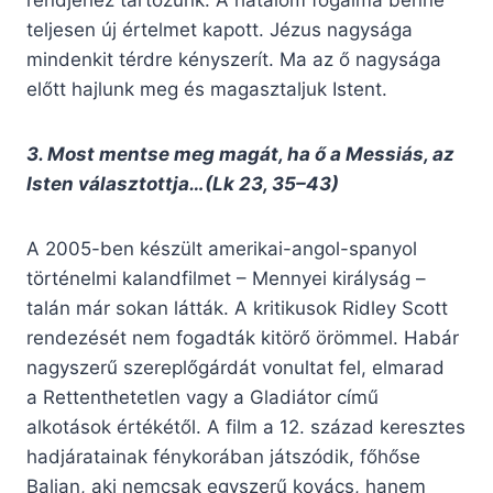
rendjéhez tartozunk. A hatalom fogalma benne
teljesen új értelmet kapott. Jézus nagysága
mindenkit térdre kényszerít. Ma az ő nagysága
előtt hajlunk meg és magasztaljuk Istent.
3. Most mentse meg magát, ha ő a Messiás, az
Isten választottja…(Lk 23, 35–43)
A 2005-ben készült amerikai-angol-spanyol
történelmi kalandfilmet – Mennyei királyság –
talán már sokan látták. A kritikusok Ridley Scott
rendezését nem fogadták kitörő örömmel. Habár
nagyszerű szereplőgárdát vonultat fel, elmarad
a Rettenthetetlen vagy a Gladiátor című
alkotások értékétől. A film a 12. század keresztes
hadjáratainak fénykorában játszódik, főhőse
Balian, aki nemcsak egyszerű kovács, hanem