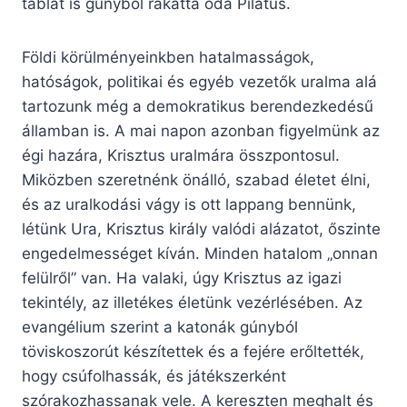
táblát is gúnyból rakatta oda Pilátus.
Földi körülményeinkben hatalmasságok,
hatóságok, politikai és egyéb vezetők uralma alá
tartozunk még a demokratikus berendezkedésű
államban is. A mai napon azonban figyelmünk az
égi hazára, Krisztus uralmára összpontosul.
Miközben szeretnénk önálló, szabad életet élni,
és az uralkodási vágy is ott lappang bennünk,
létünk Ura, Krisztus király valódi alázatot, őszinte
engedelmességet kíván. Minden hatalom „onnan
felülről” van. Ha valaki, úgy Krisztus az igazi
tekintély, az illetékes életünk vezérlésében. Az
evangélium szerint a katonák gúnyból
töviskoszorút készítettek és a fejére erőltették,
hogy csúfolhassák, és játékszerként
szórakozhassanak vele. A kereszten meghalt és