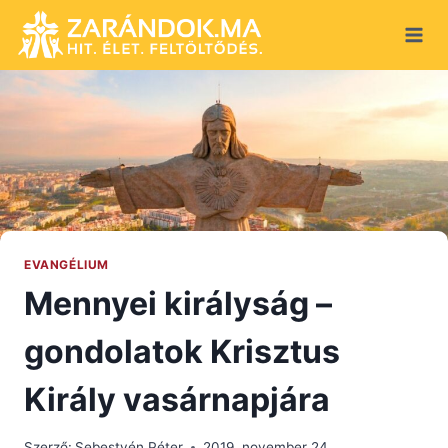
Skip
to
content
EVANGÉLIUM
Mennyei királyság –
gondolatok Krisztus
Király vasárnapjára
Szerző:
Sebestyén Péter
2019. november 24.