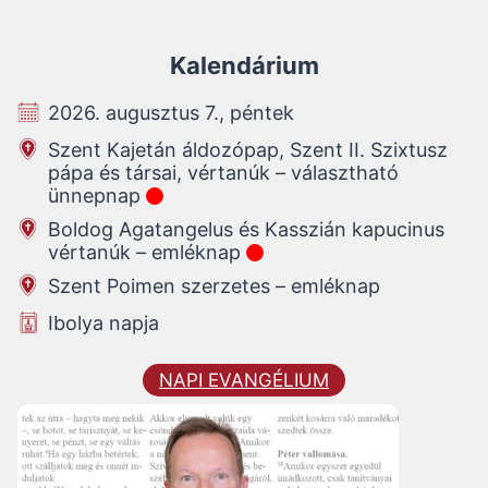
Kalendárium
2026. augusztus 7., péntek
Szent Kajetán áldozópap, Szent II. Szixtusz
pápa és társai, vértanúk – választható
ünnepnap
Boldog Agatangelus és Kasszián kapucinus
vértanúk – emléknap
Szent Poimen szerzetes – emléknap
Ibolya napja
NAPI EVANGÉLIUM