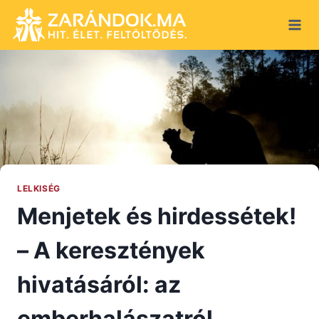
Skip
to
content
LELKISÉG
Menjetek és hirdessétek!
– A keresztények
hivatásáról: az
emberhalászatról