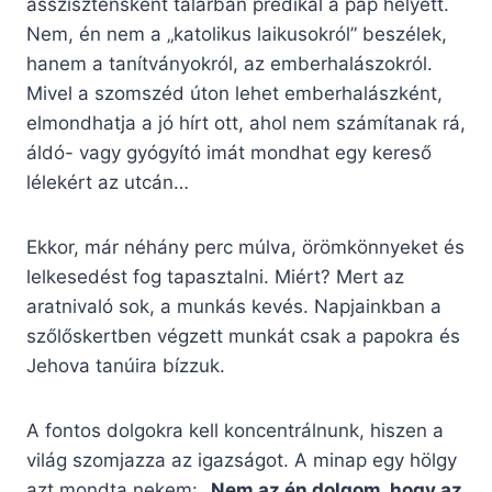
asszisztensként talárban prédikál a pap helyett.
Nem, én nem a „katolikus laikusokról” beszélek,
hanem a tanítványokról, az emberhalászokról.
Mivel a szomszéd úton lehet emberhalászként,
elmondhatja a jó hírt ott, ahol nem számítanak rá,
áldó- vagy gyógyító imát mondhat egy kereső
lélekért az utcán…
Ekkor, már néhány perc múlva, örömkönnyeket és
lelkesedést fog tapasztalni. Miért? Mert az
aratnivaló sok, a munkás kevés. Napjainkban a
szőlőskertben végzett munkát csak a papokra és
Jehova tanúira bízzuk.
A fontos dolgokra kell koncentrálnunk, hiszen a
világ szomjazza az igazságot. A minap egy hölgy
azt mondta nekem:
„Nem az én dolgom, hogy az