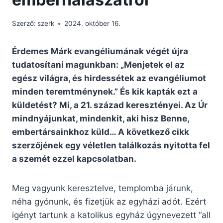
Szerző:
szerk
2024. október 16.
Érdemes Márk evangéliumának végét újra
tudatosítani magunkban: „Menjetek el az
egész világra, és hirdessétek az evangéliumot
minden teremtménynek.” És kik kapták ezt a
küldetést? Mi, a 21. század keresztényei. Az Úr
mindnyájunkat, mindenkit, aki hisz Benne,
embertársainkhoz küld… A következő cikk
szerzőjének egy véletlen találkozás nyitotta fel
a szemét ezzel kapcsolatban.
Meg vagyunk keresztelve, templomba járunk,
néha gyónunk, és fizetjük az egyházi adót. Ezért
igényt tartunk a katolikus egyház úgynevezett “all