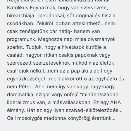
Katolikus Egyháznak, hogy van szervezete,
hirearchiája…plebánosai, söt dogmái és hisz a
csodákban…felülröl jobban áttekinthetö…nem
csak zenélgetünk pár hétig- hanem van
programunk. Meghozzá napi mise olvsmányok
szerint. Tudjuk, hogy a hivatások kútföje a
család. nagyon ritkán csakis papoknak vagy
szervezett szerzeteseknek müködik az életük
csal´djuk nélkül…nem az a pap aki alapit egy
egyházközséget- mert akkor ott ö az egyházfö és
nem Péter…Ahol nem így van vagy nagy-nagy
dommatikai szigor vagy önfejú “mindentszabad
liberalizmus van, a másvallásokban. Ez egy AHA
élmény. Hát ez egy ilyen szabad-elkötelezödés…
Osli mosolygós madonna könyörögj érettünk…