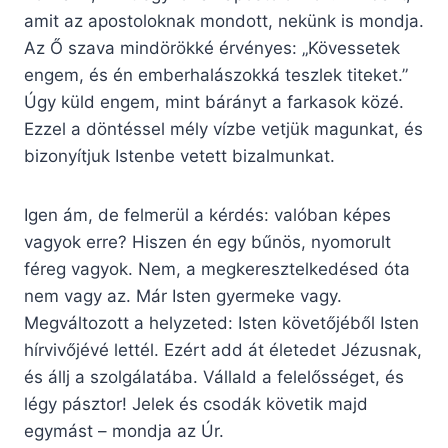
amit az apostoloknak mondott, nekünk is mondja.
Az Ő szava mindörökké érvényes: „Kövessetek
engem, és én emberhalászokká teszlek titeket.”
Úgy küld engem, mint bárányt a farkasok közé.
Ezzel a döntéssel mély vízbe vetjük magunkat, és
bizonyítjuk Istenbe vetett bizalmunkat.
Igen ám, de felmerül a kérdés: valóban képes
vagyok erre? Hiszen én egy bűnös, nyomorult
féreg vagyok. Nem, a megkeresztelkedésed óta
nem vagy az. Már Isten gyermeke vagy.
Megváltozott a helyzeted: Isten követőjéből Isten
hírvivőjévé lettél. Ezért add át életedet Jézusnak,
és állj a szolgálatába. Vállald a felelősséget, és
légy pásztor! Jelek és csodák követik majd
egymást – mondja az Úr.