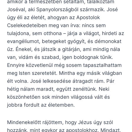
amikor a természetben sétáltam, találkoztam
Joséval, aki Spanyolországból származik. José
úgy éli az életét, ahogyan az Apostolok
Cselekedeteiben meg van írva: nincs sem
tulajdona, sem otthona – járja a világot, hirdeti az
evangéliumot, betegeket gyógyít, és démonokat
űz. Énekel, és játszik a gitárján, ami mindig nála
van, vidám és szabad, igen boldognak tűnik.
Ennyire közvetlenül még sosem tapasztalhattam
meg Isten szeretetét. Mintha egy másik világban
élt volna. José lelkesedése átragadt rám. Pár
hétig nálam maradt, együtt zenéltünk. Neki
köszönhetően sok minden világossá vált és
jobbra fordult az életemben.
Mindenekelőtt rájöttem, hogy Jézus úgy szól
hozzánk, mint egykor az apostolokhoz. Mindazt,