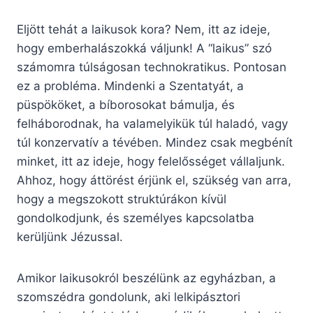
Eljött tehát a laikusok kora? Nem, itt az ideje,
hogy emberhalászokká váljunk! A “laikus” szó
számomra túlságosan technokratikus. Pontosan
ez a probléma. Mindenki a Szentatyát, a
püspököket, a bíborosokat bámulja, és
felháborodnak, ha valamelyikük túl haladó, vagy
túl konzervatív a tévében. Mindez csak megbénít
minket, itt az ideje, hogy felelősséget vállaljunk.
Ahhoz, hogy áttörést érjünk el, szükség van arra,
hogy a megszokott struktúrákon kívül
gondolkodjunk, és személyes kapcsolatba
kerüljünk Jézussal.
Amikor laikusokról beszélünk az egyházban, a
szomszédra gondolunk, aki lelkipásztori