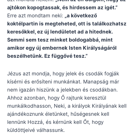
ajtókon kopogtassak, és hirdessem az igét.”
Erre azt mondtam neki:
„a következő
koktélpartin is megteheted, ott is találkozhatsz
keresőkkel, ez új lendületet ad a hitednek.
Semmi sem tesz minket boldogabbá, mint
amikor egy új embernek Isten Királyságáról
beszélhetünk. Ez függővé tesz.”
Jézus azt mondja, hogy jelek és csodák fogják
kísérni és erősíteni munkánkat. Manapság már
nem igazán hiszünk a jelekben és csodákban.
Ahhoz azonban, hogy Ő rajtunk keresztül
munkálkodhasson, Neki, a királyok Királyának kell
ajándékoznunk életünket, hűségesnek kell
lennünk Hozzá, és kérnünk kell Őt, hogy
küldöttjeivé válhassunk.