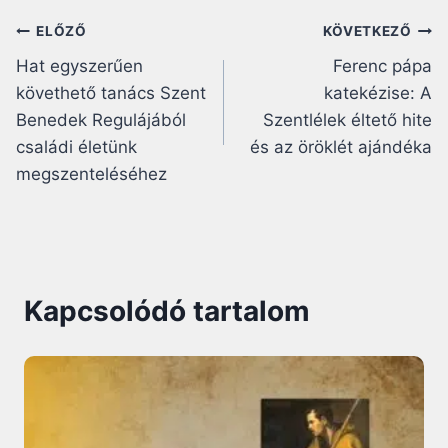
Bejegyzés
ELŐZŐ
KÖVETKEZŐ
Hat egyszerűen
Ferenc pápa
navigáció
követhető tanács Szent
katekézise: A
Benedek Regulájából
Szentlélek éltető hite
családi életünk
és az öröklét ajándéka
megszenteléséhez
Kapcsolódó tartalom