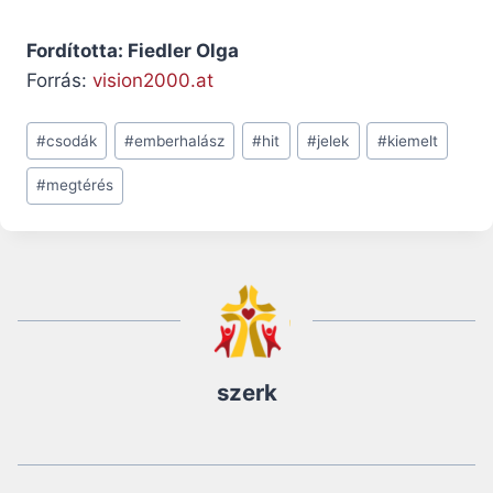
Fordította: Fiedler Olga
Forrás:
vision2000.at
Post
#
csodák
#
emberhalász
#
hit
#
jelek
#
kiemelt
Tags:
#
megtérés
szerk