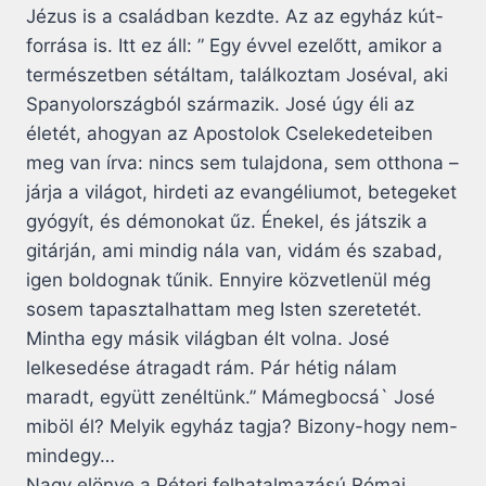
Jézus is a családban kezdte. Az az egyház kút-
forrása is. Itt ez áll: ” Egy évvel ezelőtt, amikor a
természetben sétáltam, találkoztam Joséval, aki
Spanyolországból származik. José úgy éli az
életét, ahogyan az Apostolok Cselekedeteiben
meg van írva: nincs sem tulajdona, sem otthona –
járja a világot, hirdeti az evangéliumot, betegeket
gyógyít, és démonokat űz. Énekel, és játszik a
gitárján, ami mindig nála van, vidám és szabad,
igen boldognak tűnik. Ennyire közvetlenül még
sosem tapasztalhattam meg Isten szeretetét.
Mintha egy másik világban élt volna. José
lelkesedése átragadt rám. Pár hétig nálam
maradt, együtt zenéltünk.” Mámegbocsá` José
miböl él? Melyik egyház tagja? Bizony-hogy nem-
mindegy…
Nagy elönye a Péteri felhatalmazású Római