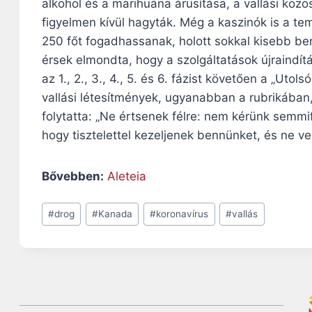
alkohol és a marihuána árusítása, a vallási köz
figyelmen kívül hagyták. Még a kaszinók is a te
250 főt fogadhassanak, holott sokkal kisebb be
érsek elmondta, hogy a szolgáltatások újraindít
az 1., 2., 3., 4., 5. és 6. fázist követően a „Ut
vallási létesítmények, ugyanabban a rubrikában,
folytatta: „Ne értsenek félre: nem kérünk semmif
hogy tisztelettel kezeljenek bennünket, és ne v
Bővebben:
Aleteia
Post
#
drog
#
Kanada
#
koronavírus
#
vallás
Tags: