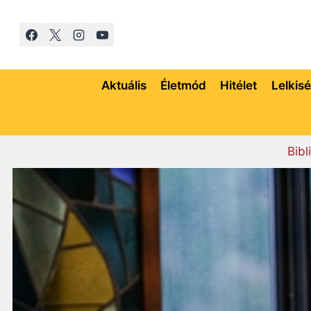
Skip
to
content
Aktuális
Életmód
Hitélet
Lelkis
Bibl