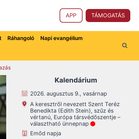
APP
TÁMOGATÁS
t
Ráhangoló
Napi evangélium
azás
Kalendárium
2026. augusztus 9., vasárnap
A keresztről nevezett Szent Teréz
Benedikta (Edith Stein), szűz és
vértanú, Európa társvédőszentje –
választható ünnepnap
Emőd napja