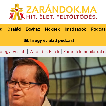
ég
Család
Egyház
Nőknek
Imádságok
Podcas
Biblia egy év alatt podcast
ia egy év alatt
|
Zarándok Esték
|
Zarándok mobilalkalm