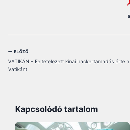
Bejegyzés
ELŐZŐ
VATIKÁN – Feltételezett kínai hackertámadás érte a
navigáció
Vatikánt
Kapcsolódó tartalom