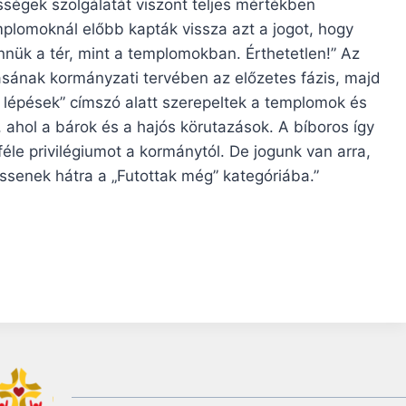
össégek szolgálatát viszont teljes mértékben
mplomoknál előbb kapták vissza azt a jogot, hogy
nnük a tér, mint a templomokban. Érthetetlen!” Az
ásának kormányzati tervében az előzetes fázis, majd
olsó lépések” címszó alatt szerepeltek a templomok és
 ahol a bárok és a hajós körutazások. A bíboros így
éle privilégiumot a kormánytól. De jogunk van arra,
essenek hátra a „Futottak még” kategóriába.”