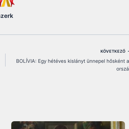
szerk
KÖVETKEZŐ
BOLÍVIA: Egy hétéves kislányt ünnepel hősként 
orsz