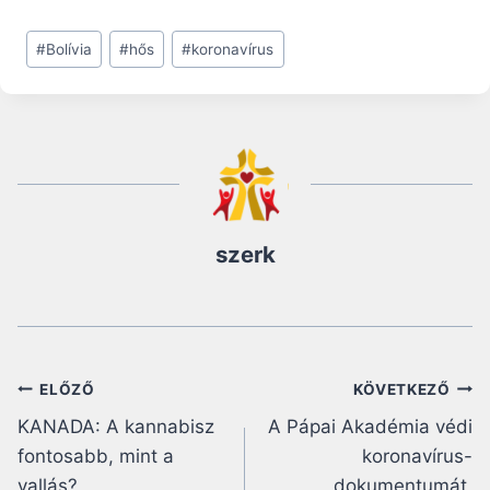
Post
#
Bolívia
#
hős
#
koronavírus
Tags:
szerk
Bejegyzés
ELŐZŐ
KÖVETKEZŐ
KANADA: A kannabisz
A Pápai Akadémia védi
navigáció
fontosabb, mint a
koronavírus-
vallás?
dokumentumát,