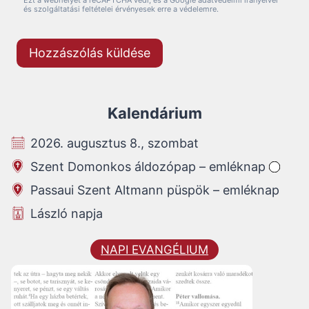
Ezt a webhelyet a reCAPTCHA védi, és a Google adatvédelmi irányelvei
és szolgáltatási feltételei érvényesek erre a védelemre.
Kalendárium
2026. augusztus 8., szombat
Szent Domonkos áldozópap – emléknap
Passaui Szent Altmann püspök – emléknap
László napja
NAPI EVANGÉLIUM