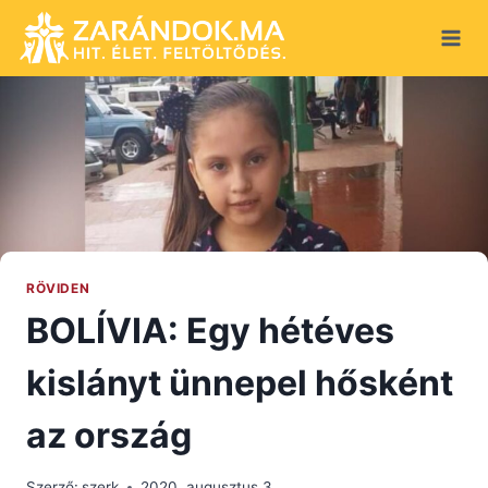
Skip
to
content
RÖVIDEN
BOLÍVIA: Egy hétéves
kislányt ünnepel hősként
az ország
Szerző:
szerk
2020. augusztus 3.