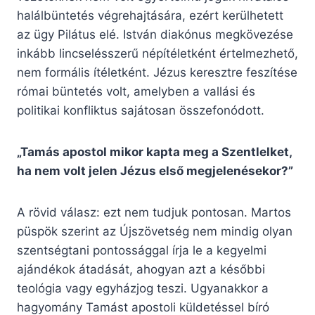
halálbüntetés végrehajtására, ezért kerülhetett
az ügy Pilátus elé. István diakónus megkövezése
inkább lincselésszerű népítéletként értelmezhető,
nem formális ítéletként. Jézus keresztre feszítése
római büntetés volt, amelyben a vallási és
politikai konfliktus sajátosan összefonódott.
„Tamás apostol mikor kapta meg a Szentlelket,
ha nem volt jelen Jézus első megjelenésekor?”
A rövid válasz: ezt nem tudjuk pontosan. Martos
püspök szerint az Újszövetség nem mindig olyan
szentségtani pontossággal írja le a kegyelmi
ajándékok átadását, ahogyan azt a későbbi
teológia vagy egyházjog teszi. Ugyanakkor a
hagyomány Tamást apostoli küldetéssel bíró