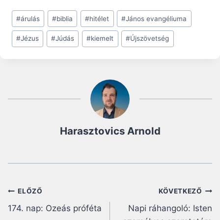
Post
#
árulás
#
biblia
#
hitélet
#
János evangéliuma
Tags:
#
Jézus
#
Júdás
#
kiemelt
#
Újszövetség
Harasztovics Arnold
Bejegyzés
ELŐZŐ
KÖVETKEZŐ
174. nap: Ozeás próféta
Napi ráhangoló: Isten
navigáció