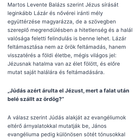
Martos Levente Balázs szerint Jézus sírását
leginkább Lázár és nővérei iránti mély
együttérzése magyarázza, de a szövegben
szereplő megrendülésben a hitetlenség és a halál
valósága feletti felindulás is benne lehet. Lázár
feltámasztása nem az örök feltámadás, hanem
visszatérés a földi életbe, mégis világos jel:
Jézusnak hatalma van az élet fölött, és előre
mutat saját halálára és feltámadására.
„Júdás azért árulta el Jézust, mert a falat után
belé szállt az ördög?”
A válasz szerint Júdás alakját az evangéliumok
eltérő árnyalatokkal mutatják be, János
evangéliuma pedig különösen sötét tónusokkal