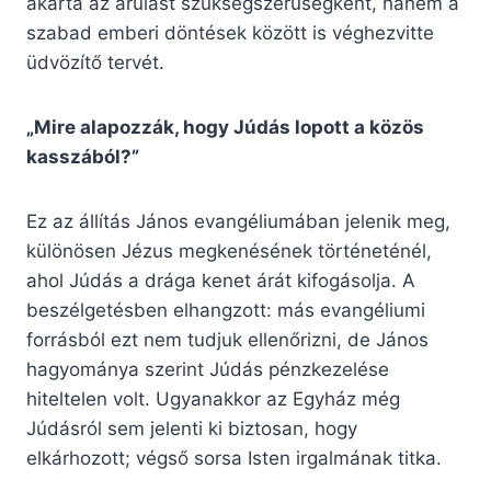
akarta az árulást szükségszerűségként, hanem a
szabad emberi döntések között is véghezvitte
üdvözítő tervét.
„Mire alapozzák, hogy Júdás lopott a közös
kasszából?”
Ez az állítás János evangéliumában jelenik meg,
különösen Jézus megkenésének történeténél,
ahol Júdás a drága kenet árát kifogásolja. A
beszélgetésben elhangzott: más evangéliumi
forrásból ezt nem tudjuk ellenőrizni, de János
hagyománya szerint Júdás pénzkezelése
hiteltelen volt. Ugyanakkor az Egyház még
Júdásról sem jelenti ki biztosan, hogy
elkárhozott; végső sorsa Isten irgalmának titka.