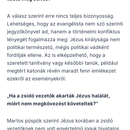
A válasz szerint erre nincs teljes bizonyosság.
Lehetséges, hogy az evangélista nem szó szerinti
jegyzőkönyvet ad, hanem a történelmi konfliktus
lényegét fogalmazza meg: Jézus királysága nem
politikai természetű, mégis politikai vádként
fordítják ellene. Az is elképzelhető, hogy a
szeretett tanítvány vagy későbbi tanúk, például
megtért katonák révén maradt fenn emlékezet
ezekről az eseményekről.
„Ha a zsidó vezetők akarták Jézus halálát,
miért nem megkövezést követeltek?”
Martos püspök szerint Jézus korában a zsidó
vezetőknek nem volt egyértelmű joguk hivatalos