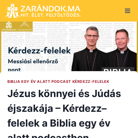
Skip
to
content
BIBLIA EGY ÉV ALATT PODCAST KÉRDEZZ-FELELEK
Jézus könnyei és Júdás
éjszakája – Kérdezz–
felelek a Biblia egy év
alatt podcastben