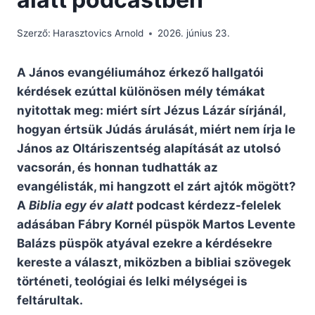
Szerző:
Harasztovics Arnold
2026. június 23.
A János evangéliumához érkező hallgatói
kérdések ezúttal különösen mély témákat
nyitottak meg: miért sírt Jézus Lázár sírjánál,
hogyan értsük Júdás árulását, miért nem írja le
János az Oltáriszentség alapítását az utolsó
vacsorán, és honnan tudhatták az
evangélisták, mi hangzott el zárt ajtók mögött?
A
Biblia egy év alatt
podcast kérdezz-felelek
adásában Fábry Kornél püspök Martos Levente
Balázs püspök atyával ezekre a kérdésekre
kereste a választ, miközben a bibliai szövegek
történeti, teológiai és lelki mélységei is
feltárultak.