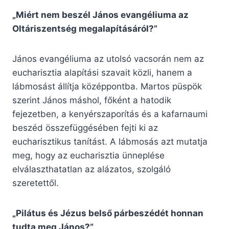
„Miért nem beszél János evangéliuma az
Oltáriszentség megalapításáról?”
János evangéliuma az utolsó vacsorán nem az
eucharisztia alapítási szavait közli, hanem a
lábmosást állítja középpontba. Martos püspök
szerint János máshol, főként a hatodik
fejezetben, a kenyérszaporítás és a kafarnaumi
beszéd összefüggésében fejti ki az
eucharisztikus tanítást. A lábmosás azt mutatja
meg, hogy az eucharisztia ünneplése
elválaszthatatlan az alázatos, szolgáló
szeretettől.
„Pilátus és Jézus belső párbeszédét honnan
tudta meg János?”