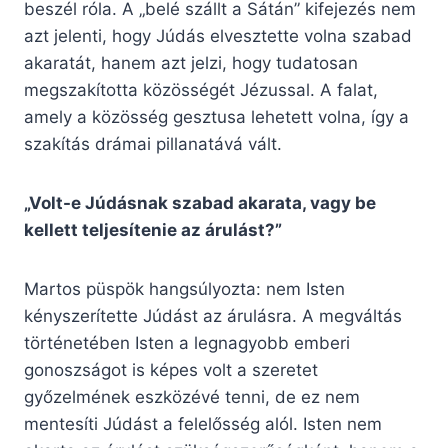
beszél róla. A „belé szállt a Sátán” kifejezés nem
azt jelenti, hogy Júdás elvesztette volna szabad
akaratát, hanem azt jelzi, hogy tudatosan
megszakította közösségét Jézussal. A falat,
amely a közösség gesztusa lehetett volna, így a
szakítás drámai pillanatává vált.
„Volt-e Júdásnak szabad akarata, vagy be
kellett teljesítenie az árulást?”
Martos püspök hangsúlyozta: nem Isten
kényszerítette Júdást az árulásra. A megváltás
történetében Isten a legnagyobb emberi
gonoszságot is képes volt a szeretet
győzelmének eszközévé tenni, de ez nem
mentesíti Júdást a felelősség alól. Isten nem