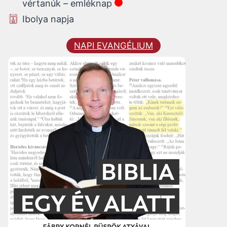
vértanúk – emléknap
Ibolya napja
NAPI EVANGÉLIUM