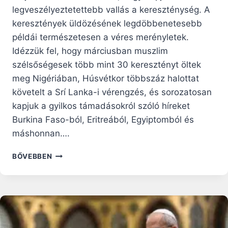
legveszélyeztetettebb vallás a kereszténység. A
keresztények üldözésének legdöbbenetesebb
példái természetesen a véres merényletek.
Idézzük fel, hogy márciusban muszlim
szélsőségesek több mint 30 keresztényt öltek
meg Nigériában, Húsvétkor többszáz halottat
követelt a Srí Lanka-i vérengzés, és sorozatosan
kapjuk a gyilkos támadásokról szóló híreket
Burkina Faso-ból, Eritreából, Egyiptomból és
máshonnan….
A
BŐVEBBEN
KERESZTÉNYÜLDÖZÉS
KÜLÖNFÉLE
FORMÁIRÓL