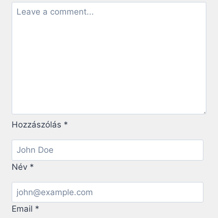
OTTHONT
TEREMTETT
–
SZENTEK
ÉLETE
Hozzászólás
*
Név
*
Email
*