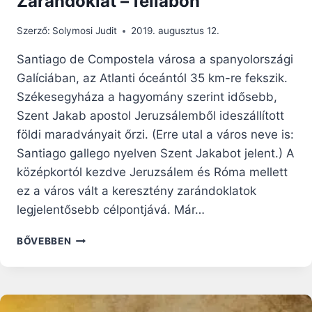
Zarándoklat – féllábon
Szerző:
Solymosi Judit
2019. augusztus 12.
Santiago de Compostela városa a spanyolországi
Galíciában, az Atlanti óceántól 35 km-re fekszik.
Székesegyháza a hagyomány szerint idősebb,
Szent Jakab apostol Jeruzsálemből ideszállított
földi maradványait őrzi. (Erre utal a város neve is:
Santiago gallego nyelven Szent Jakabot jelent.) A
középkortól kezdve Jeruzsálem és Róma mellett
ez a város vált a keresztény zarándoklatok
legjelentősebb célpontjává. Már…
ZARÁNDOKLAT
BŐVEBBEN
–
FÉLLÁBON