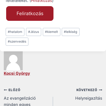
feltételeket. (
Hivatkozás
)
Post
#
hatalom
#
Jézus
#
kiemelt
#
lelkiség
Tags:
#
szenvedés
Kocsi György
Bejegyzés
ELŐZŐ
KÖVETKEZŐ
Az evangelizáció
Helyreigazítás
navigáció
minden egyes