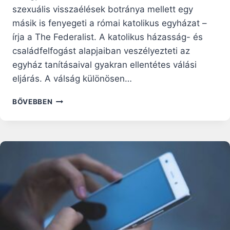
szexuális visszaélések botránya mellett egy
másik is fenyegeti a római katolikus egyházat –
írja a The Federalist. A katolikus házasság- és
családfelfogást alapjaiban veszélyezteti az
egyház tanításaival gyakran ellentétes válási
eljárás. A válság különösen…
LEÓ
BŐVEBBEN
PÁPA:
AZ
AMERIKAI
RÓMAI
KATOLIKUS
EGYHÁZBAN
VÁLÁSI
KRÍZIS
TAPASZTALHATÓ