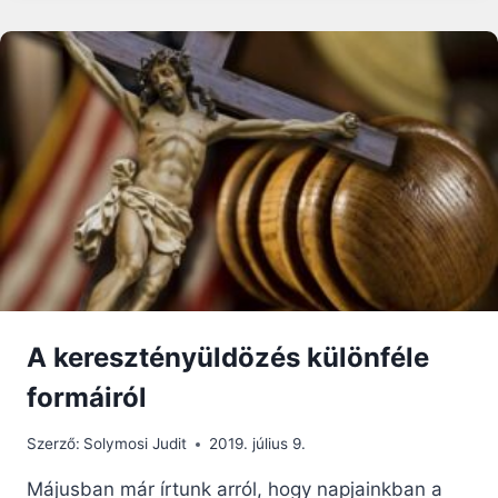
MANIPULATÍV
EREJÉRŐL
A keresztényüldözés különféle
formáiról
Szerző:
Solymosi Judit
2019. július 9.
Májusban már írtunk arról, hogy napjainkban a