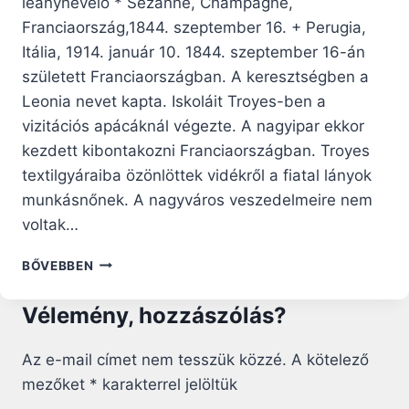
leánynevelő * Sézanne, Champagne,
Franciaország,1844. szeptember 16. + Perugia,
Itália, 1914. január 10. 1844. szeptember 16-án
született Franciaországban. A keresztségben a
Leonia nevet kapta. Iskoláit Troyes-ben a
vizitációs apácáknál végezte. A nagyipar ekkor
kezdett kibontakozni Franciaországban. Troyes
textilgyáraiba özönlöttek vidékről a fiatal lányok
munkásnőnek. A nagyváros veszedelmeire nem
voltak…
AVIAT
BŐVEBBEN
SZENT
FRANCISKA
Vélemény, hozzászólás?
LEONIA,
AKI
A
Az e-mail címet nem tesszük közzé.
A kötelező
GYÁRAK
mezőket
*
karakterrel jelöltük
ÁRNYÉKÁBÓL