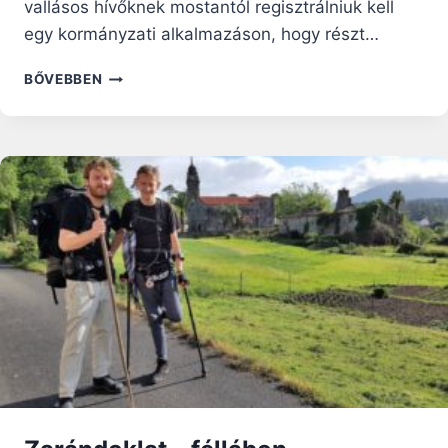
vallásos hívőknek mostantól regisztrálniuk kell
egy kormányzati alkalmazáson, hogy részt…
KÍNA
BŐVEBBEN
BEVETI
A
CSÚCSTECHNOLÓGIÁT
A
VALLÁSGYAKORLÁS
KORLÁTOZÁSÁRA