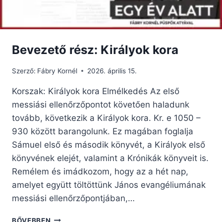
Bevezető rész: Királyok kora
Szerző:
Fábry Kornél
2026. április 15.
Korszak: Királyok kora Elmélkedés Az első
messiási ellenőrzőpontot követően haladunk
tovább, következik a Királyok kora. Kr. e 1050 –
930 között barangolunk. Ez magában foglalja
Sámuel első és második könyvét, a Királyok első
könyvének elejét, valamint a Krónikák könyveit is.
Remélem és imádkozom, hogy az a hét nap,
amelyet együtt töltöttünk János evangéliumának
messiási ellenőrzőpontjában,…
BEVEZETŐ
BŐVEBBEN