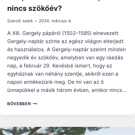
nincs szökőév?
Szerző:
szerk
2024. március 4.
A XIII. Gergely pápáról (1502–1585) elnevezett
Gergely-naptár szinte az egész világon elterjedt
és használatos. A Gergely-naptár szerint minden
negyedik év szökőév, amelyben van egy ráadás
nap, a február 29. Kevésbé ismert, hogy az
egyháznak van néhány szentje, akikről ezen a
napon emlékezünk meg. De mi van az ő
ünnepükkel a másik három évben, amikor nincs…
MI
BŐVEBBEN
TÖRTÉNIK
AZOKKAL
A
SZENTEKKEL,
AKIKNEK