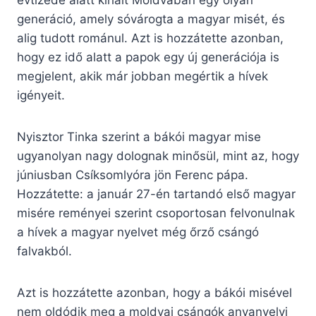
évtizede alatt kihalt Moldvában egy olyan
generáció, amely sóvárogta a magyar misét, és
alig tudott románul. Azt is hozzátette azonban,
hogy ez idő alatt a papok egy új generációja is
megjelent, akik már jobban megértik a hívek
igényeit.
Nyisztor Tinka szerint a bákói magyar mise
ugyanolyan nagy dolognak minősül, mint az, hogy
júniusban Csíksomlyóra jön Ferenc pápa.
Hozzátette: a január 27-én tartandó első magyar
misére reményei szerint csoportosan felvonulnak
a hívek a magyar nyelvet még őrző csángó
falvakból.
Azt is hozzátette azonban, hogy a bákói misével
nem oldódik meg a moldvai csángók anyanyelvi