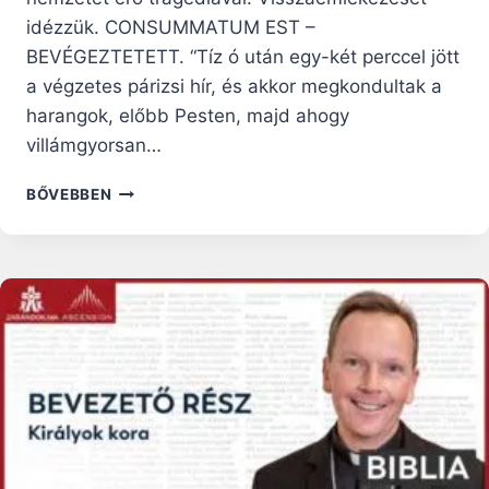
idézzük. CONSUMMATUM EST –
BEVÉGEZTETETT. “Tíz ó után egy-két perccel jött
a végzetes párizsi hír, és akkor megkondultak a
harangok, előbb Pesten, majd ahogy
villámgyorsan…
A
BŐVEBBEN
TRIANONI
DÖNTÉS
KIHIRDETÉSÉNEK
PILLANATAI
EGY
14
ÉVES
FIÚ
EMLÉKEIBEN