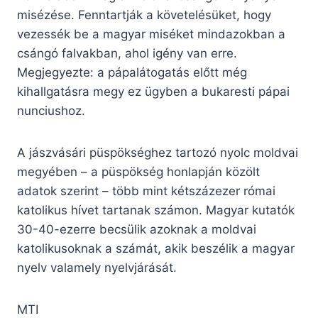
misézése. Fenntartják a követelésüket, hogy
vezessék be a magyar miséket mindazokban a
csángó falvakban, ahol igény van erre.
Megjegyezte: a pápalátogatás előtt még
kihallgatásra megy ez ügyben a bukaresti pápai
nunciushoz.
A jászvásári püspökséghez tartozó nyolc moldvai
megyében – a püspökség honlapján közölt
adatok szerint – több mint kétszázezer római
katolikus hívet tartanak számon. Magyar kutatók
30-40-ezerre becsülik azoknak a moldvai
katolikusoknak a számát, akik beszélik a magyar
nyelv valamely nyelvjárását.
MTI