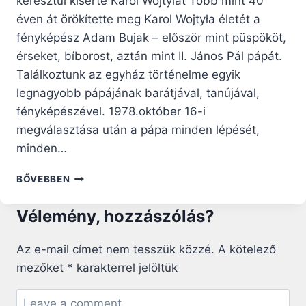
keresztül kísérte Karol Wojtylát Több mint 40
éven át örökítette meg Karol Wojtyła életét a
fényképész Adam Bujak – először mint püspököt,
érseket, bíborost, aztán mint II. János Pál pápát.
Találkoztunk az egyház történelme egyik
legnagyobb pápájának barátjával, tanújával,
fényképészével. 1978.október 16-i
megválasztása után a pápa minden lépését,
minden…
II.
BŐVEBBEN
JÁNOS
PÁL,
Vélemény, hozzászólás?
A
FELEJTHETETLEN
PÁPA,
Az e-mail címet nem tesszük közzé.
A kötelező
ADAM
mezőket
*
karakterrel jelöltük
BUJAK
FÉNYKÉPÉSZ
LENCSÉJÉN