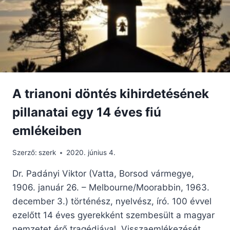
A trianoni döntés kihirdetésének
pillanatai egy 14 éves fiú
emlékeiben
Szerző:
szerk
2020. június 4.
Dr. Padányi Viktor (Vatta, Borsod vármegye,
1906. január 26. – Melbourne/Moorabbin, 1963.
december 3.) történész, nyelvész, író. 100 évvel
ezelőtt 14 éves gyerekként szembesült a magyar
nemzetet érő tragédiával. Visszaemlékezését