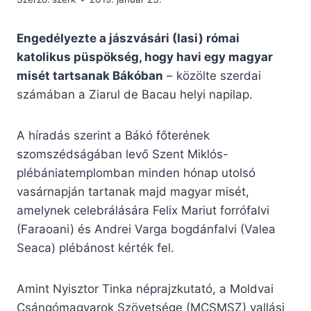
Engedélyezte a jászvásári (Iasi) római
katolikus püspökség, hogy havi egy magyar
misét tartsanak Bákóban
– közölte szerdai
számában a Ziarul de Bacau helyi napilap.
A híradás szerint a Bákó főterének
szomszédságában levő Szent Miklós-
plébániatemplomban minden hónap utolsó
vasárnapján tartanak majd magyar misét,
amelynek celebrálására Felix Mariut forrófalvi
(Faraoani) és Andrei Varga bogdánfalvi (Valea
Seaca) plébánost kérték fel.
Amint Nyisztor Tinka néprajzkutató, a Moldvai
Csángómagyarok Szövetsége (MCSMSZ) vallási