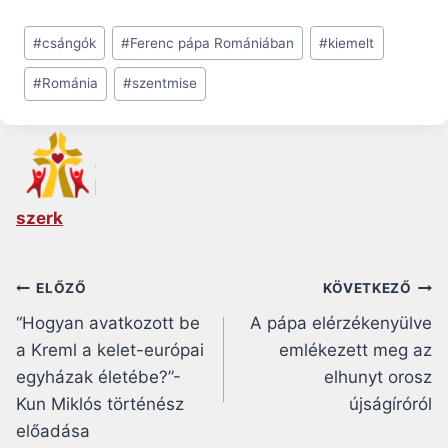
Post
#
csángók
#
Ferenc pápa Romániában
#
kiemelt
Tags:
#
Románia
#
szentmise
szerk
Bejegyzés
ELŐZŐ
KÖVETKEZŐ
“Hogyan avatkozott be
A pápa elérzékenyülve
navigáció
a Kreml a kelet-európai
emlékezett meg az
egyházak életébe?”-
elhunyt orosz
Kun Miklós történész
újságíróról
előadása