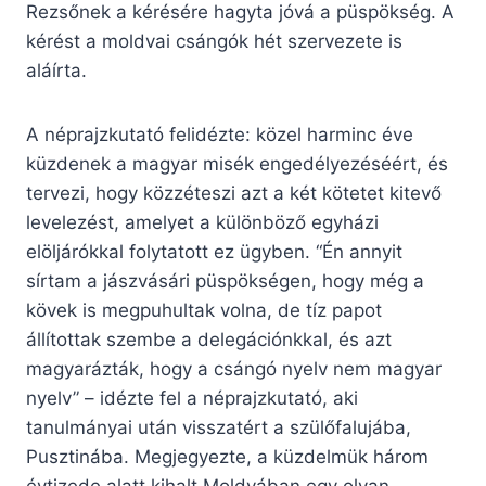
Rezsőnek a kérésére hagyta jóvá a püspökség. A
kérést a moldvai csángók hét szervezete is
aláírta.
A néprajzkutató felidézte: közel harminc éve
küzdenek a magyar misék engedélyezéséért, és
tervezi, hogy közzéteszi azt a két kötetet kitevő
levelezést, amelyet a különböző egyházi
elöljárókkal folytatott ez ügyben. “Én annyit
sírtam a jászvásári püspökségen, hogy még a
kövek is megpuhultak volna, de tíz papot
állítottak szembe a delegációnkkal, és azt
magyarázták, hogy a csángó nyelv nem magyar
nyelv” – idézte fel a néprajzkutató, aki
tanulmányai után visszatért a szülőfalujába,
Pusztinába. Megjegyezte, a küzdelmük három