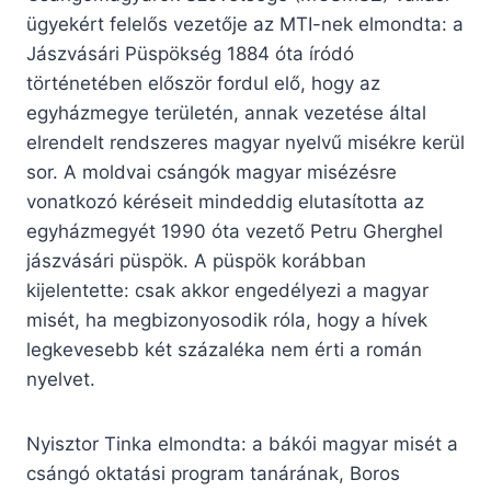
ügyekért felelős vezetője az MTI-nek elmondta: a
Jászvásári Püspökség 1884 óta íródó
történetében először fordul elő, hogy az
egyházmegye területén, annak vezetése által
elrendelt rendszeres magyar nyelvű misékre kerül
sor. A moldvai csángók magyar misézésre
vonatkozó kéréseit mindeddig elutasította az
egyházmegyét 1990 óta vezető Petru Gherghel
jászvásári püspök. A püspök korábban
kijelentette: csak akkor engedélyezi a magyar
misét, ha megbizonyosodik róla, hogy a hívek
legkevesebb két százaléka nem érti a román
nyelvet.
Nyisztor Tinka elmondta: a bákói magyar misét a
csángó oktatási program tanárának, Boros