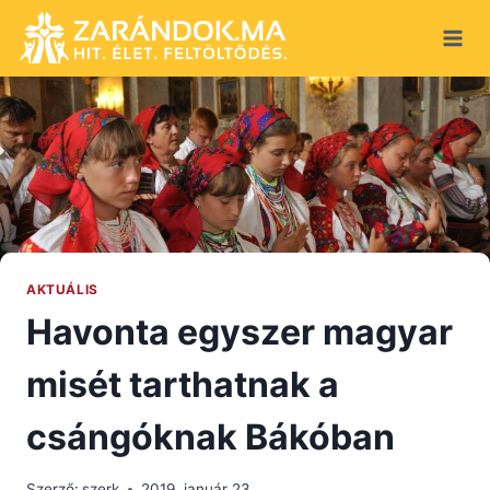
Skip
to
content
AKTUÁLIS
Havonta egyszer magyar
misét tarthatnak a
csángóknak Bákóban
Szerző:
szerk
2019. január 23.