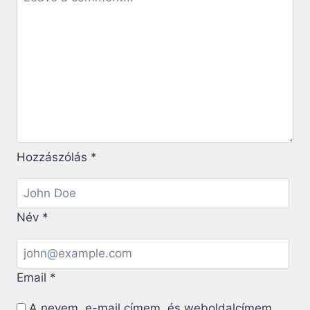
KERESZTÜL
Hozzászólás
*
Név
*
Email
*
A nevem, e-mail címem, és weboldalcímem