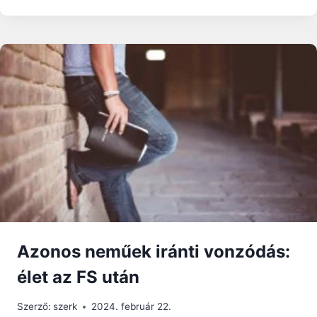
BÍRÓSÁG
BŰNÖSNEK
MONDTA
KI
A
FINN
KERESZTÉNY
PARLAMENTI
KÉPVISELŐT
„GYŰLÖLETBESZÉD”
VÉTSÉGÉBEN
Azonos neműek iránti vonzódás:
élet az FS után
Szerző:
szerk
2024. február 22.