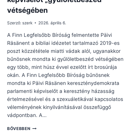
vétségében
Szerző:
szerk
2026. április 6.
A Finn Legfelsőbb Bíróság felmentette Päivi
Räsänent a bibliai idézetet tartalmazó 2019-es
poszt közzététele miatti vádak alól, ugyanakkor
bűnösnek mondta ki gyűlöletbeszéd vétségében
egy több, mint húsz évvel ezelőtt írt brosúrája
okán. A Finn Legfelsőbb Bíróság bűnösnek
mondta ki Päivi Räsänen kereszténydemokrata
parlamenti képviselőt a keresztény házasság
értelmezésével és a szexuáletikával kapcsolatos
véleményének kinyilvánításával összefüggő
vádpontban. A…
A
BŐVEBBEN