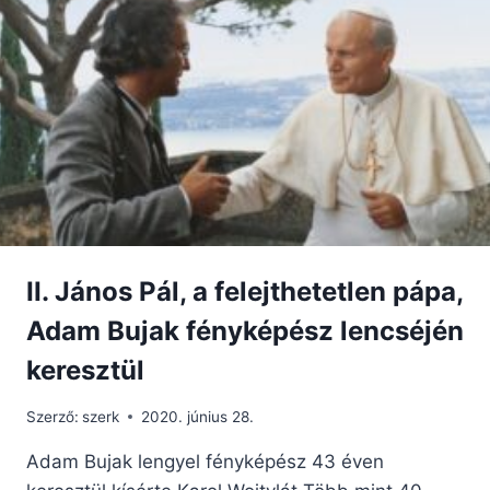
AZ
ÜNNEPE
FEBRUÁR
29-
RE
ESIK,
AZOKBAN
AZ
ÉVEKBEN,
AMIKOR
NINCS
SZÖKŐÉV?
II. János Pál, a felejthetetlen pápa,
Adam Bujak fényképész lencséjén
keresztül
Szerző:
szerk
2020. június 28.
Adam Bujak lengyel fényképész 43 éven