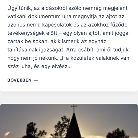
Úgy tűnik, az áldásokról szóló nemrég megjelent
vatikáni dokumentum újra megnyitja az ajtót az
azonos nemű kapcsolatok és az azokhoz fűződő
tevékenységek előtt – egy olyan ajtót, amit joggal
zártak be sokan, akik ismerik az egyház
tanításainak igazságát. Arra csábít, amiről tudjuk,
hogy nem jó nekünk. „Ha közületek valakinek van
száz juha, és egy elvész…
AZONOS
BŐVEBBEN
NEMŰEK
IRÁNTI
VONZÓDÁS:
ÉLET
AZ
FS
UTÁN