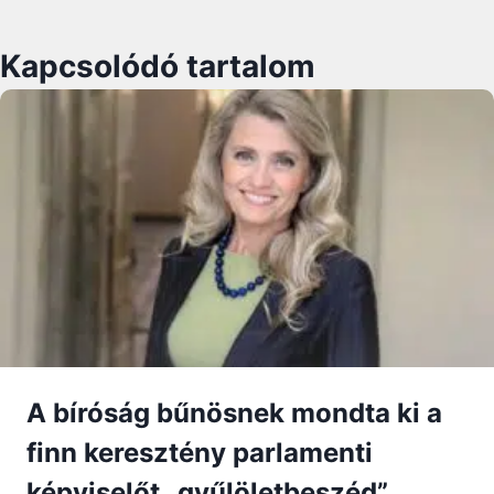
Kapcsolódó tartalom
A bíróság bűnösnek mondta ki a
finn keresztény parlamenti
képviselőt „gyűlöletbeszéd”