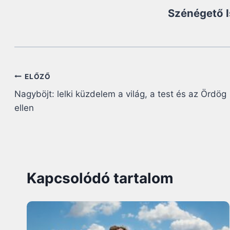
Szénégető 
Bejegyzés
ELŐZŐ
Nagyböjt: lelki küzdelem a világ, a test és az Ördög
navigáció
ellen
Kapcsolódó tartalom