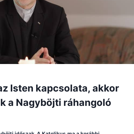
z Isten kapcsolata, akkor
ik a Nagyböjti ráhangoló
böjti időszak. A Katolikus.ma a korábbi