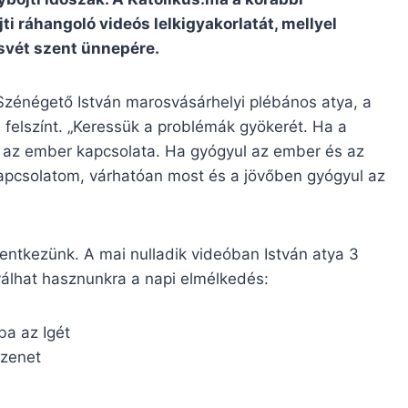
i ráhangoló videós lelkigyakorlatát, mellyel
svét szent ünnepére.
 Szénégető István marosvásárhelyi plébános atya, a
a felszínt. „Keressük a problémák gyökerét. Ha a
s az ember kapcsolata. Ha gyógyul az ember és az
 kapcsolatom, várhatóan most és a jövőben gyógyul az
entkezünk. A mai nulladik videóban István atya 3
válhat hasznunkra a napi elmélkedés:
ba az Igét
üzenet