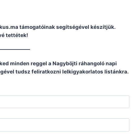
ikus.ma támogatóinak segítségével készítjük.
é tettétek!
ked minden reggel a Nagyböjti ráhangoló napi
ével tudsz feliratkozni lelkigyakorlatos listánkra.