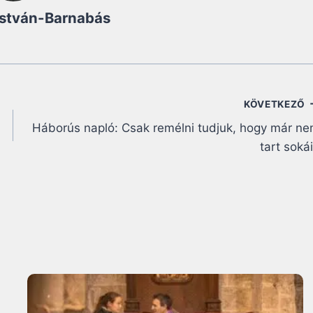
István-Barnabás
KÖVETKEZŐ
Háborús napló: Csak remélni tudjuk, hogy már n
tart soká