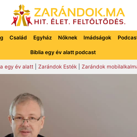
ég
Család
Egyház
Nőknek
Imádságok
Podcas
Biblia egy év alatt podcast
ia egy év alatt
|
Zarándok Esték
|
Zarándok mobilalkalm