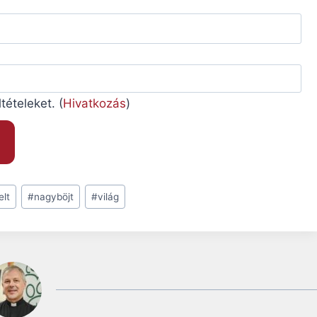
ételeket. (
Hivatkozás
)
elt
#
nagyböjt
#
világ