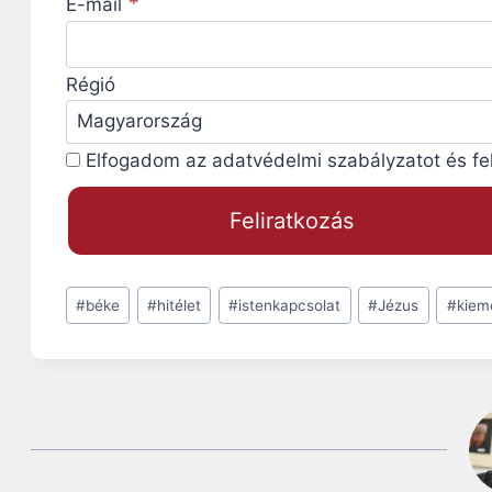
*
E-mail
Régió
Elfogadom az adatvédelmi szabályzatot és felt
Post
#
béke
#
hitélet
#
istenkapcsolat
#
Jézus
#
kiem
Tags: