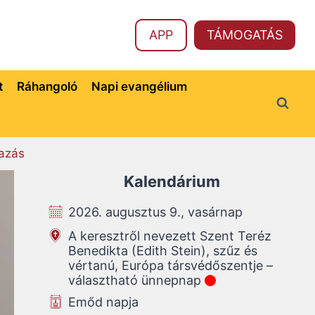
APP
TÁMOGATÁS
t
Ráhangoló
Napi evangélium
azás
Kalendárium
2026. augusztus 9., vasárnap
A keresztről nevezett Szent Teréz
Benedikta (Edith Stein), szűz és
vértanú, Európa társvédőszentje –
választható ünnepnap
Emőd napja