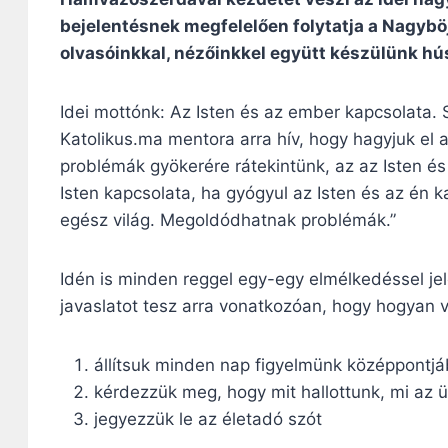
bejelentésnek megfelelően folytatja a Nagyböjt
olvasóinkkal, nézőinkkel együtt készülünk hú
Idei mottónk: Az Isten és az ember kapcsolata.
Katolikus.ma mentora arra hív, hogy hagyjuk el 
problémák gyökerére rátekintünk, az az Isten é
Isten kapcsolata, ha gyógyul az Isten és az én
egész világ. Megoldódhatnak problémák.”
Idén is minden reggel egy-egy elmélkedéssel jel
javaslatot tesz arra vonatkozóan, hogy hogyan 
állítsuk minden nap figyelmünk középpontjá
kérdezzük meg, hogy mit hallottunk, mi az 
jegyezzük le az életadó szót