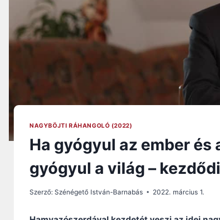
NAGYBÖJTI RÁHANGOLÓ (2022)
Ha gyógyul az ember és a
gyógyul a világ – kezdőd
Szerző:
Szénégető István-Barnabás
2022. március 1.
Hamvazószerdával kezdetét veszi az idei nagy