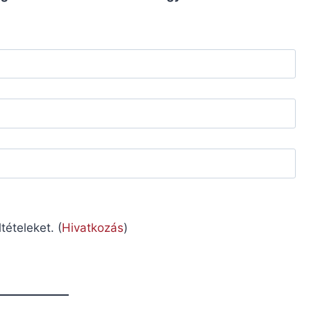
ételeket. (
Hivatkozás
)