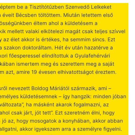
léptem be a Tisztítótűzben Szenvedő Lelkeket
éveit Bécsben töltöttem. Miután letettem első
sségünkben éltem ahol a küldetésem a
ik mellett valaki elkötelezi magát csak teljes szívvel
y az élet akkor is értékes, ha semmim sincs. Ezt
a szakon doktoráltam. Hét év után hazatérve a
i főesperessel elindítottuk a Gyulafehérvári
kában ismertem meg és szerettem meg a saját
m azt, amire 19 évesen elhivatottságot éreztem.
ről nevezett Boldog Máriától származik, ami –
zemélyes küldetésemnek – így hangzik: minden jóban
i változata”, ha másként akarok fogalmazni, az
l csak járt, jót tett”. Ezt szeretném élni, hogy
a jó az, hogy mosogatok a konyhában, akkor abban
llgatni, akkor igyekszem arra a személyre figyelni.