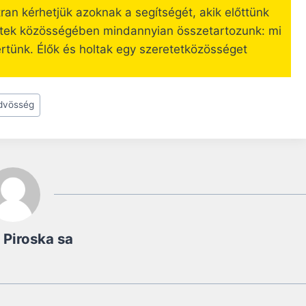
an kérhetjük azoknak a segítségét, akik előttünk
entek közösségében mindannyian összetartozunk: mi
értünk. Élők és holtak egy szeretetközösséget
dvösség
 Piroska sa