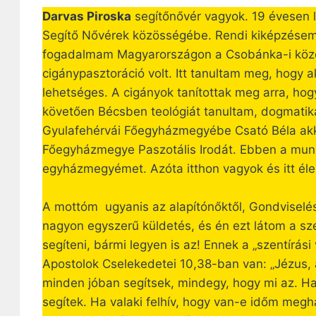
Darvas Piroska
segítőnővér vagyok. 19 évesen 
Segítő Nővérek közösségébe. Rendi kiképzésem 
fogadalmam Magyarországon a Csobánka-i közö
cigánypasztoráció volt. Itt tanultam meg, hogy ak
lehetséges. A cigányok tanítottak meg arra, hog
követően Bécsben teológiát tanultam, dogmatik
Gyulafehérvái Főegyházmegyébe Csató Béla akkor
Főegyházmegye Paszotális Irodát. Ebben a mun
egyházmegyémet. Azóta itthon vagyok és itt éle
A mottóm ugyanis az alapítónőktől, Gondviselés
nagyon egyszerű küldetés, és én ezt látom a s
segíteni, bármi legyen is az! Ennek a „szentírás
Apostolok Cselekedetei 10,38-ban van: „Jézus, aho
minden jóban segítsek, mindegy, hogy mi az. H
segítek. Ha valaki felhív, hogy van-e időm megha