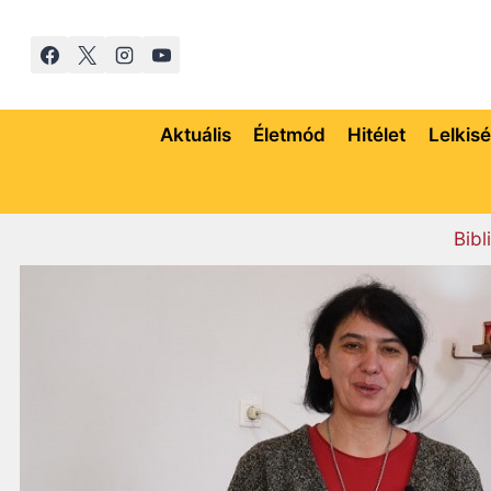
Skip
to
content
Aktuális
Életmód
Hitélet
Lelkis
Bibl