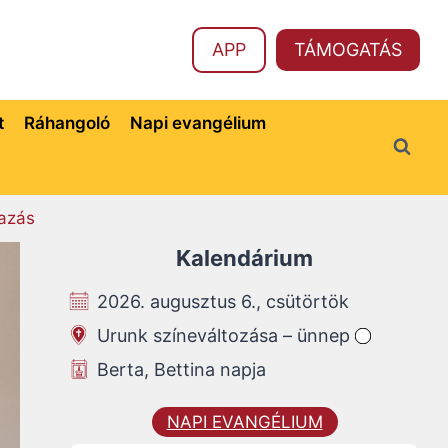
APP
TÁMOGATÁS
t
Ráhangoló
Napi evangélium
azás
Kalendárium
2026. augusztus 6., csütörtök
Urunk színeváltozása – ünnep
Berta, Bettina napja
NAPI EVANGÉLIUM