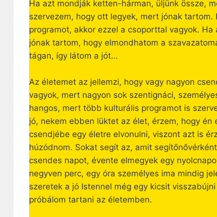
Ha azt mondják ketten-hárman, üljünk össze, me
szervezem, hogy ott legyek, mert jónak tartom. 
programot, akkor ezzel a csoporttal vagyok. Ha
jónak tartom, hogy elmondhatom a szavazatomat
tágan, így látom a jót…
Az életemet az jellemzi, hogy vagy nagyon cs
vagyok, mert nagyon sok szentignáci, személyes
hangos, mert több kulturális programot is szerv
jó, nekem ebben lüktet az élet, érzem, hogy én
csendjébe egy életre elvonulni, viszont azt is ér
húzódnom. Sokat segít az, amit segítőnővérként
csendes napot, évente elmegyek egy nyolcnapos
negyven perc, egy óra személyes ima mindig jel
szeretek a jó Istennel még egy kicsit visszabúj
próbálom tartani az életemben.