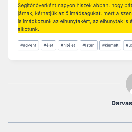
Segítőnővérként nagyon hiszek abban, hogy bátr
járnak, kérhetjük az ő imádságukat, mert a sz
is imádkozunk az elhunytakért, az elhunytak is 
alkotunk.
Post
#
advent
#
élet
#
hitélet
#
Isten
#
kiemelt
#
ü
Tags:
Darvas