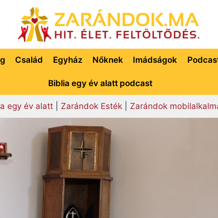
ég
Család
Egyház
Nőknek
Imádságok
Podcas
Biblia egy év alatt podcast
ia egy év alatt
|
Zarándok Esték
|
Zarándok mobilalkalm