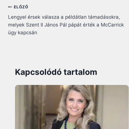
Bejegyzés
ELŐZŐ
Lengyel érsek válasza a példátlan támadásokra,
navigáció
melyek Szent II János Pál pápát érték a McCarrick
ügy kapcsán
Kapcsolódó tartalom