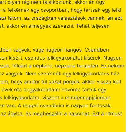
rt olyan rég nem találkoztunk, akkor én úgy
Ha felkérnek egy csoportban, hogy tartsak egy lelki
 azt látom, az országban választások vannak, én ezt
, akkor én elmegyek szavazni. Tehát teljesen
endben vagyok, vagy nagyon hangos. Csendben
en kísért, csendes lelkigyakorlatot kísérek. Nagyon
ezek, főként a néptánc, népzene területén. Ez nekem
 ez vagyok. Nem szeretnék egy lelkigyakorlatos ház
zem, hogy amikor túl sokat pörgök, akkor vissza kell
 évek óta begyakoroltam: havonta tartok egy
 lelkigyakorlatra, viszont a mindennapjaimban
en van. A reggeli csendjeim is nagyon fontosak,
ni az ágyba, és megbeszélni a napomat. Ezt a ritmust