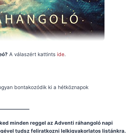
deó?
A válaszért kattints
ide
.
hogyan bontakozódik ki a hétköznapok
ked minden reggel az Adventi ráhangoló napi
ével tudsz feliratkozni lelkigyakorlatos listánkra.