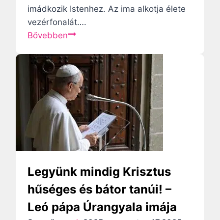
n
imádkozik Istenhez. Az ima alkotja élete
t
vezérfonalát….
a
A
Bővebben
r
z
t
i
j
m
a
a
a
n
h
e
i
m
t
e
e
s
t
í
Legyünk mindig Krisztus
–
t
hűséges és bátor tanúi! –
F
,
Leó pápa Úrangyala imája
e
s