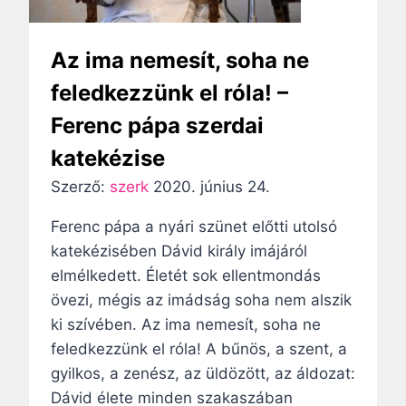
é
z
l
e
e
Az ima nemesít, soha ne
n
k
t
feledkezzünk el róla! –
m
e
Ferenc pápa szerdai
i
k
n
katekézise
é
d
l
Szerző:
szerk
2020. június 24.
i
e
g
Ferenc pápa a nyári szünet előtti utolsó
t
f
katekézisében Dávid király imájáról
e
i
elmélkedett. Életét sok ellentmondás
a
övezi, mégis az imádság soha nem alszik
t
ki szívében. Az ima nemesít, soha ne
a
feledkezzünk el róla! A bűnös, a szent, a
l
gyilkos, a zenész, az üldözött, az áldozat:
o
Dávid élete minden szakaszában