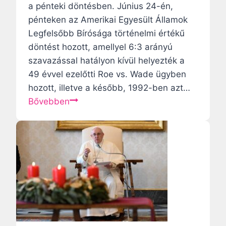
a pénteki döntésben. Június 24-én,
u
a
pénteken az Amerikai Egyesült Államok
s
s
Legfelsőbb Bírósága történelmi értékű
h
z
döntést hozott, amellyel 6:3 arányú
ű
e
szavazással hatályon kívül helyezték a
s
r
49 évvel ezelőtti Roe vs. Wade ügyben
é
d
hozott, illetve a később, 1992-ben azt…
g
a
T
Bővebben
e
i
ö
s
k
r
é
a
t
s
t
é
b
e
n
á
k
e
t
é
l
o
z
m
r
i
i