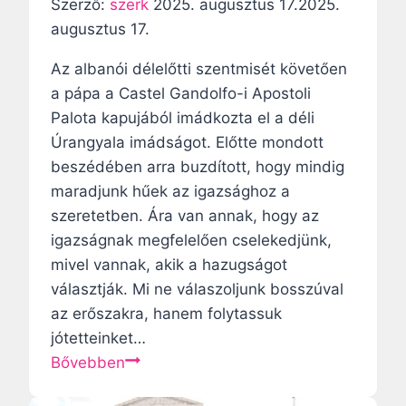
r
o
Szerző:
szerk
2025. augusztus 17.
2025.
e
h
augusztus 17.
n
a
Az albanói délelőtti szentmisét követően
c
n
a pápa a Castel Gandolfo-i Apostoli
p
e
Palota kapujából imádkozta el a déli
á
f
Úrangyala imádságot. Előtte mondott
p
e
beszédében arra buzdított, hogy mindig
a
l
maradjunk hűek az igazsághoz a
R
e
szeretetben. Ára van annak, hogy az
e
d
igazságnak megfelelően cselekedjünk,
g
k
mivel vannak, akik a hazugságot
i
e
választják. Mi ne válaszoljunk bosszúval
n
z
az erőszakra, hanem folytassuk
a
z
jótetteinket…
C
ü
L
Bővebben
o
n
e
e
k