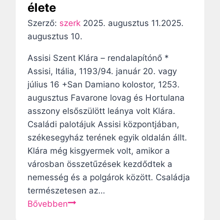
élete
v
Szerző:
szerk
2025. augusztus 11.
2025.
i
augusztus 10.
g
Assisi Szent Klára – rendalapítónő *
Assisi, Itália, 1193/94. január 20. vagy
á
július 16 +San Damiano kolostor, 1253.
c
augusztus Favarone lovag és Hortulana
asszony elsőszülött leánya volt Klára.
i
Családi palotájuk Assisi központjában,
székesegyház terének egyik oldalán állt.
ó
Klára még kisgyermek volt, amikor a
városban összetűzések kezdődtek a
nemesség és a polgárok között. Családja
természetesen az…
A
Bővebben
s