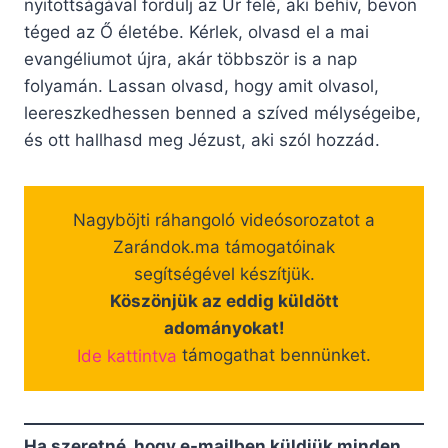
nyitottságával fordulj az Úr felé, aki behív, bevon
téged az Ő életébe. Kérlek, olvasd el a mai
evangéliumot újra, akár többször is a nap
folyamán. Lassan olvasd, hogy amit olvasol,
leereszkedhessen benned a szíved mélységeibe,
és ott hallhasd meg Jézust, aki szól hozzád.
Nagyböjti ráhangoló videósorozatot a
Zarándok.ma támogatóinak
segítségével készítjük.
Köszönjük az eddig küldött
adományokat!
Ide kattintva
támogathat bennünket.
Ha szeretné, hogy e-mailben küldjük minden