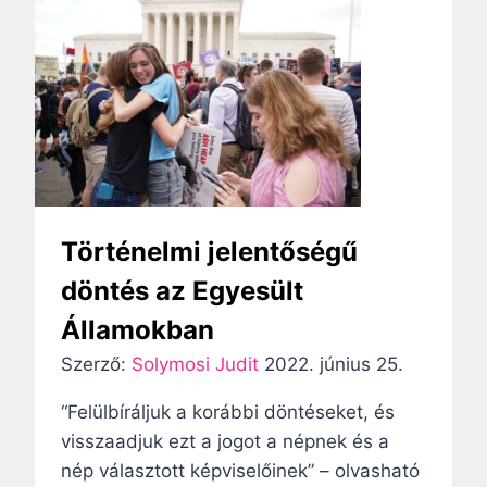
g
l
e
y
i
l
ü
i
r
n
m
ó
k
á
l
m
j
a
i
a
!
n
–
d
Történelmi jelentőségű
F
i
e
döntés az Egyesült
g
r
Államokban
K
e
r
Szerző:
Solymosi Judit
2022. június 25.
n
i
c
“Felülbíráljuk a korábbi döntéseket, és
s
p
visszaadjuk ezt a jogot a népnek és a
z
á
nép választott képviselőinek” – olvasható
t
p