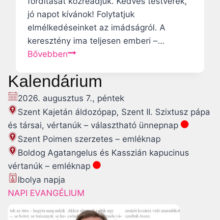
fordítását közreadjuk. Kedves testvérek,
s
n
jó napot kívánok! Folytatjuk
a
g
elmélkedéseinket az imádságról. A
z
y
keresztény ima teljesen emberi –…
E
a
F
Bővebben
g
l
e
y
a
Kalendárium
r
e
i
e
s
2026. augusztus 7., péntek
m
n
ü
á
Szent Kajetán áldozópap, Szent II. Szixtusz pápa
c
l
j
és társai, vértanúk – választható ünnepnap
p
t
a
Szent Poimen szerzetes – emléknap
á
Á
Boldog Agatangelus és Kasszián kapucinus
p
l
vértanúk – emléknap
a
l
Ibolya napja
k
a
NAPI EVANGÉLIUM
a
m
t
o