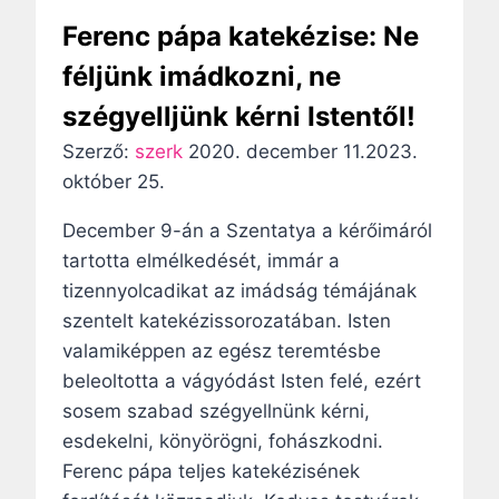
t
s
j
a
Ferenc pápa katekézise: Ne
e
e
n
féljünk imádkozni, ne
l
ú
szégyelljünk kérni Istentől!
e
i
n
!
Szerző:
szerk
2020. december 11.
2023.
t
–
október 25.
ő
L
December 9-án a Szentatya a kérőimáról
s
e
tartotta elmélkedését, immár a
é
ó
tizennyolcadikat az imádság témájának
g
p
szentelt katekézissorozatában. Isten
ű
á
valamiképpen az egész teremtésbe
d
p
beleoltotta a vágyódást Isten felé, ezért
ö
a
sosem szabad szégyellnünk kérni,
n
Ú
esdekelni, könyörögni, fohászkodni.
t
r
Ferenc pápa teljes katekézisének
é
a