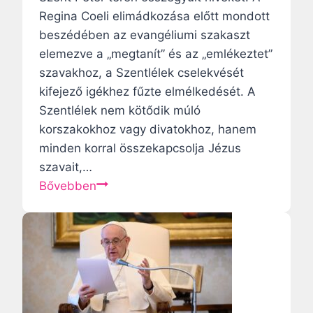
k
Regina Coeli elimádkozása előtt mondott
l
beszédében az evangéliumi szakaszt
a
elemezve a „megtanít” és az „emlékeztet”
r
szavakhoz, a Szentlélek cselekvését
i
kifejező igékhez fűzte elmélkedését. A
s
Szentlélek nem kötődik múló
s
korszakokhoz vagy divatokhoz, hanem
z
minden korral összekapcsolja Jézus
á
szavait,…
k
A
Bővebben
a
S
n
z
y
e
j
n
a
t
–
l
S