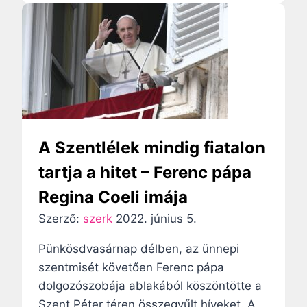
s
i
s
i
S
z
e
n
A Szentlélek mindig fiatalon
t
tartja a hitet – Ferenc pápa
K
Regina Coeli imája
l
á
Szerző:
szerk
2022. június 5.
r
Pünkösdvasárnap délben, az ünnepi
a
szentmisét követően Ferenc pápa
:
dolgozószobája ablakából köszöntötte a
A
Szent Péter téren összegyűlt híveket. A