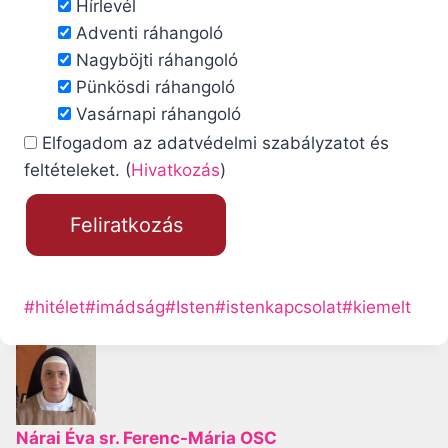
Hírlevél
Adventi ráhangoló
Nagyböjti ráhangoló
Pünkösdi ráhangoló
Vasárnapi ráhangoló
Elfogadom az adatvédelmi szabályzatot és
feltételeket. (
Hivatkozás
)
P
#
hitélet
#
imádság
#
Isten
#
istenkapcsolat
#
kiemelt
o
s
t
T
Nárai Éva sr. Ferenc-Mária OSC
a