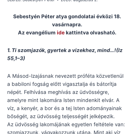
Sebestyén Péter atya gondolatai évközi 18.
vasárnapra.
Az evangélium
ide
kattintva olvasható.
1. Ti szomjazók, gyertek a vizekhez, mind…!(Iz
55,1–3)
A Másod-Izajásnak nevezett próféta közvetlenül
a babiloni fogság előtt vigasztalja és bátorítja
népét. Felhívása meghívás az üdvösségre,
amelyre mint lakomára Isten mindenkit elvár. A
víz, a kenyér, a bor és a tej Isten adományainak
bőségét, az üdvösség teljességét jelképezik.
Az üdvösség lakomájának egyetlen feltétele van:
szomjazzunk, vágyakozzunk utána. Mint aki víz