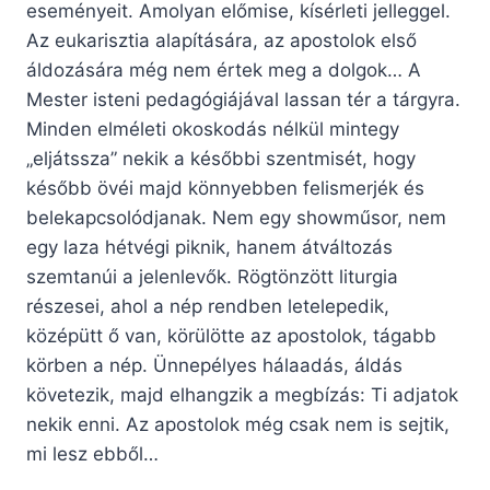
eseményeit. Amolyan előmise, kísérleti jelleggel.
Az eukarisztia alapítására, az apostolok első
áldozására még nem értek meg a dolgok… A
Mester isteni pedagógiájával lassan tér a tárgyra.
Minden elméleti okoskodás nélkül mintegy
„eljátssza” nekik a későbbi szentmisét, hogy
később övéi majd könnyebben felismerjék és
belekapcsolódjanak. Nem egy showműsor, nem
egy laza hétvégi piknik, hanem átváltozás
szemtanúi a jelenlevők. Rögtönzött liturgia
részesei, ahol a nép rendben letelepedik,
középütt ő van, körülötte az apostolok, tágabb
körben a nép. Ünnepélyes hálaadás, áldás
követezik, majd elhangzik a megbízás: Ti adjatok
nekik enni. Az apostolok még csak nem is sejtik,
mi lesz ebből…