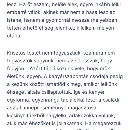
lesz. Ha őt eszem, belőle élek, egyre inkább lelki
emberré válok, akinek már nem a hasa lesz az
istene, hanem a gyomornál messze mélyebben
tetten érhető éhség jelentkezik lelkem mélyén –
utána.
Krisztus testét nem fogyasztjuk, számára nem
fogyasztók vagyunk, nem azért esszük, hogy
fogyjon… Azért táplálkozunk vele, hogy örök
életünk legyen. A kenyérszaporítás csodája pedig
a kezünk között ismétlődik meg, amikor lelkünk
éhségét általa csillapítottuk. Ige és kenyér
egyforma, egyenrangú táplálékká lesz, a családi
asztal ünnepi eseménnyé magasztosul,
kicsinyhitűekből nagylelkű adakozókká válunk,
akik más éhezőket is jóllakatnak. Ha megérezzük