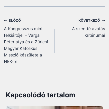
Bejegyzés
ELŐZŐ
KÖVETKEZŐ
A Kongresszus mint
A szentté avatás
navigáció
felkiáltójel – Varga
kritériumai
Péter atya és a Zürichi
Magyar Katolikus
Misszió készülete a
NEK-re
Kapcsolódó tartalom