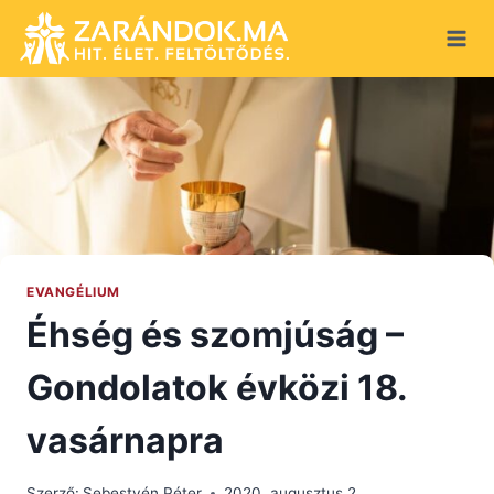
Skip
to
content
EVANGÉLIUM
Éhség és szomjúság –
Gondolatok évközi 18.
vasárnapra
Szerző:
Sebestyén Péter
2020. augusztus 2.