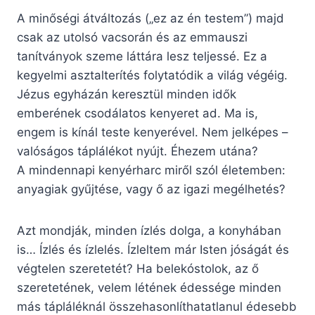
A minőségi átváltozás („ez az én testem”) majd
csak az utolsó vacsorán és az emmauszi
tanítványok szeme láttára lesz teljessé. Ez a
kegyelmi asztalterítés folytatódik a világ végéig.
Jézus egyházán keresztül minden idők
emberének csodálatos kenyeret ad. Ma is,
engem is kínál teste kenyerével. Nem jelképes –
valóságos táplálékot nyújt. Éhezem utána?
A mindennapi kenyérharc miről szól életemben:
anyagiak gyűjtése, vagy ő az igazi megélhetés?
Azt mondják, minden ízlés dolga, a konyhában
is… Ízlés és ízlelés. Ízleltem már Isten jóságát és
végtelen szeretetét? Ha belekóstolok, az ő
szeretetének, velem létének édessége minden
más tápláléknál összehasonlíthatatlanul édesebb