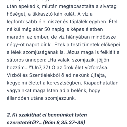
után epekedik, miután megtapasztalta a sivatagi
hőséget, a tikkasztó kánikulát. A víz a
legfontosabb élelmiszer és táplálék egyben. Étel
nélkül még akár 50 napig is képes életben
maradni az ember, de víz hiányában mindössze
négy-öt napot bír ki. Ezek a testi tünetek előképei
a lélek szomjúságának is. Jézus maga is felkiált a
sátoros ünnepen: „Ha valaki szomjazik, jöjjön
hozzám…!”(Jn7,37) Ő az örök élet vízforrása.
Vízből és Szentlélekből ő ad nekünk újfajta,
kegyelmi életet a keresztségben. Kiapadhatatlan
vágyainkat maga Isten adja belénk, hogy
állandóan utána szomjazzunk.
2. Ki szakíthat el bennünket Isten
szeretetétől?…(Róm 8,35.37–39)