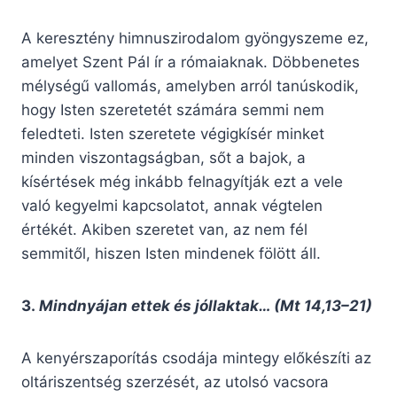
A keresztény himnuszirodalom gyöngyszeme ez,
amelyet Szent Pál ír a rómaiaknak. Döbbenetes
mélységű vallomás, amelyben arról tanúskodik,
hogy Isten szeretetét számára semmi nem
feledteti. Isten szeretete végigkísér minket
minden viszontagságban, sőt a bajok, a
kísértések még inkább felnagyítják ezt a vele
való kegyelmi kapcsolatot, annak végtelen
értékét. Akiben szeretet van, az nem fél
semmitől, hiszen Isten mindenek fölött áll.
3.
Mindnyájan ettek és jóllaktak… (Mt 14,13–21)
A kenyérszaporítás csodája mintegy előkészíti az
oltáriszentség szerzését, az utolsó vacsora