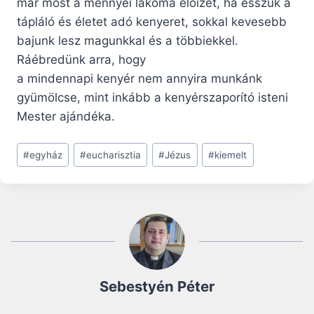
már most a mennyei lakoma előízét, ha esszük a
tápláló és életet adó kenyeret, sokkal kevesebb
bajunk lesz magunkkal és a többiekkel.
Ráébredünk arra, hogy
a mindennapi kenyér nem annyira munkánk
gyümölcse, mint inkább a kenyérszaporító isteni
Mester ajándéka.
Post
#
egyház
#
eucharisztia
#
Jézus
#
kiemelt
Tags:
Sebestyén Péter