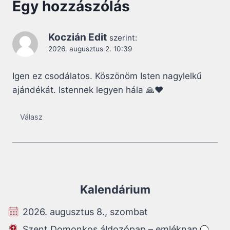
Egy hozzászólás
Koczián Edit
szerint:
2026. augusztus 2. 10:39
Igen ez csodálatos. Köszönöm Isten nagylelkű
ajándékát. Istennek legyen hála 🙏❤️
Válasz
Kalendárium
2026. augusztus 8., szombat
Szent Domonkos áldozópap – emléknap