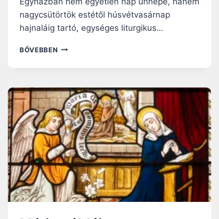
Egyházban nem egyetlen nap ünnepe, hanem
nagycsütörtök estétől húsvétvasárnap
hajnaláig tartó, egységes liturgikus…
M
BŐVEBBEN
I
É
R
T
K
Ü
L
Ö
N
L
E
G
E
S
A
H