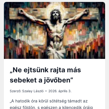
B
O
L
T
C
S
Ö
N
D
J
E
„Ne ejtsünk rajta más
sebeket a jövőben”
Szerző:
Szalay László
2026. április 3.
„A hatodik óra körül sötétség támadt az
egész földön, s egészen a kilencedik óráig