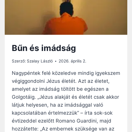
R
A
J
T
A
M
Á
Bűn és imádság
S
S
E
Szerző:
Szalay László
2026. április 2.
B
E
Nagypéntek felé közeledve mindig igyekszem
K
végiggondolni Jézus életét. Azt az életet,
E
amelyet az imádság töltött be egészen a
T
A
Golgotáig. „Jézus alakját és életét csak akkor
J
látjuk helyesen, ha az imádsággal való
Ö
kapcsolatában értelmezzük” – írta sok-sok
V
évtizeddel ezelőtt Romano Guardini, majd
Ő
B
hozzátette: „Az embernek szüksége van az