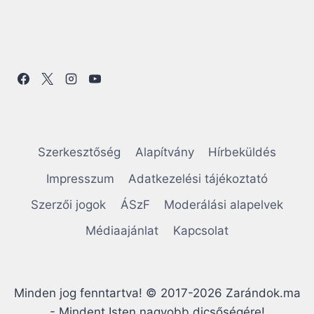
P
G
KEZ
I
Ő
G
E
OLD
Y
A
N
AL
R
L
A
Ó
S
V
Á
Szerkesztőség
Alapítvány
Hírbeküldés
G
I
A
Impresszum
Adatkezelési tájékoztató
I
G
N
Szerzői jogok
ÁSzF
Moderálási alapelvek
K
A
Médiaajánlat
Kapcsolat
–
A
T
M
E
I
L
Minden jog fenntartva! © 2017-2026 Zarándok.ma
Y
O
- Mindent Isten nagyobb dicsőségére!