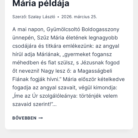
Mária példája
Ú
S
V
Szerző:
Szalay László
2026. március 25.
É
T
A mai napon, Gyümölcsoltó Boldogasszony
I
ünnepén, Szűz Mária életének legnagyobb
S
csodájára és titkára emlékezünk: az angyal
Z
E
hírül adja Máriának, „gyermeket fogansz
N
méhedben és fiat szülsz, s Jézusnak fogod
T
őt nevezni! Nagy lesz ő: a Magasságbeli
H
Fiának fogják hívni.” Mária először kételkedve
Á
R
fogadja az angyal szavait, végül kimondja:
O
„Íme az Úr szolgálóleánya: történjék velem
M
szavaid szerint!”…
N
A
M
BŐVEBBEN
P
Á
L
R
I
I
T