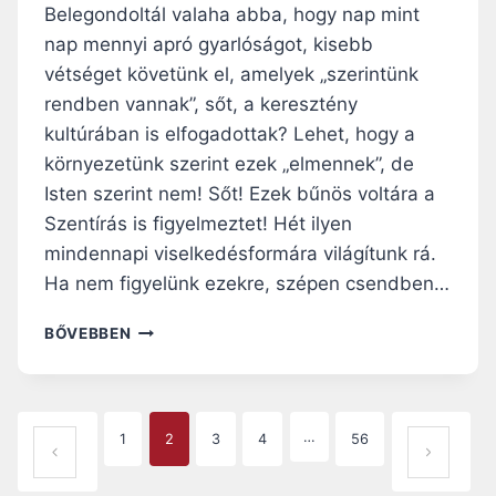
Belegondoltál valaha abba, hogy nap mint
Á
R
nap mennyi apró gyarlóságot, kisebb
D
vétséget követünk el, amelyek „szerintünk
A
rendben vannak”, sőt, a keresztény
T
Y
kultúrában is elfogadottak? Lehet, hogy a
A
környezetünk szerint ezek „elmennek”, de
E
Isten szerint nem! Sőt! Ezek bűnös voltára a
L
Szentírás is figyelmeztet! Hét ilyen
M
A
mindennapi viselkedésformára világítunk rá.
G
Ha nem figyelünk ezekre, szépen csendben…
Y
A
M
BŐVEBBEN
R
I
Á
N
Z
D
Z
E
P
A
…
1
2
3
4
56
N
ELŐZŐ OLDAL
KÖ
N
A
VET
A