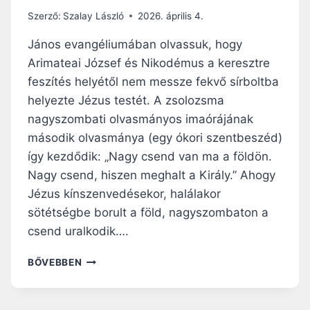
Szerző:
Szalay László
2026. április 4.
János evangéliumában olvassuk, hogy
Arimateai József és Nikodémus a keresztre
feszítés helyétől nem messze fekvő sírboltba
helyezte Jézus testét. A zsolozsma
nagyszombati olvasmányos imaórájának
második olvasmánya (egy ókori szentbeszéd)
így kezdődik: „Nagy csend van ma a földön.
Nagy csend, hiszen meghalt a Király.” Ahogy
Jézus kínszenvedésekor, halálakor
sötétségbe borult a föld, nagyszombaton a
csend uralkodik….
A
BŐVEBBEN
S
Í
R