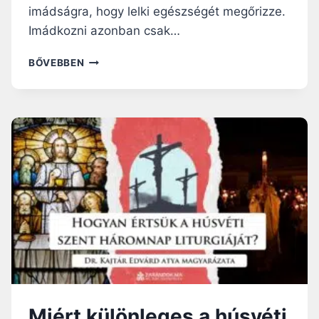
E
imádságra, hogy lelki egészségét megőrizze.
N
Imádkozni azonban csak…
”
B
BŐVEBBEN
Ű
N
É
S
I
M
Á
D
S
Á
G
Miért különleges a húsvéti