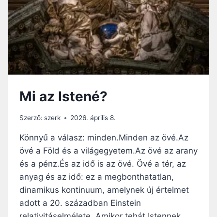
E
Ö
S
R
T
D
É
Ö
L
G
I
I
.
J
Mi az Istené?
Á
N
Szerző:
szerk
2026. április 8.
O
S
Könnyű a válasz: minden.Minden az övé.Az
P
övé a Föld és a világegyetem.Az övé az arany
Á
L
és a pénz.És az idő is az övé. Övé a tér, az
P
anyag és az idő: ez a megbonthatatlan,
Á
dinamikus kontinuum, amelynek új értelmet
P
Á
adott a 20. században Einstein
T
relativitáselmélete. Amikor tehát Istennek