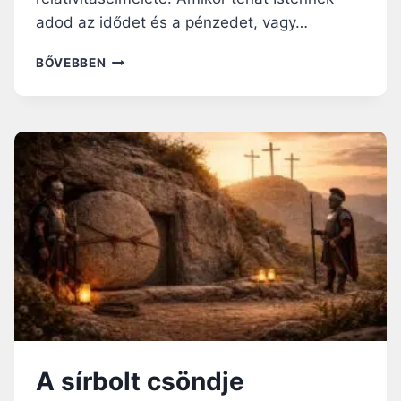
Ó
adod az idődet és a pénzedet, vagy…
L
M
BŐVEBBEN
I
A
Z
I
S
T
E
N
É
?
A sírbolt csöndje