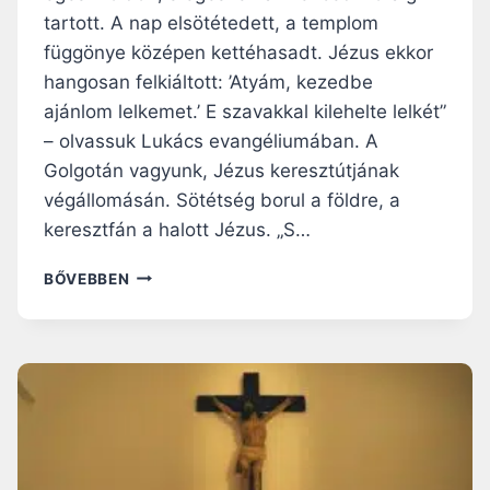
tartott. A nap elsötétedett, a templom
függönye középen kettéhasadt. Jézus ekkor
hangosan felkiáltott: ’Atyám, kezedbe
ajánlom lelkemet.’ E szavakkal kilehelte lelkét”
– olvassuk Lukács evangéliumában. A
Golgotán vagyunk, Jézus keresztútjának
végállomásán. Sötétség borul a földre, a
keresztfán a halott Jézus. „S…
„
BŐVEBBEN
N
E
E
J
T
S
Ü
N
K