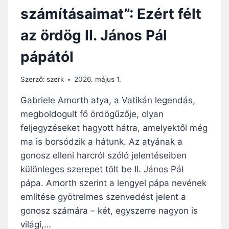
K
számításaimat”: Ezért félt
O
Z
az ördög II. János Pál
U
N
pápától
K
E
L
Szerző:
szerk
2026. május 1.
E
G
Gabriele Amorth atya, a Vatikán legendás,
E
megboldogult fő ördögűzője, olyan
T
feljegyzéseket hagyott hátra, amelyektől még
–
S
ma is borsódzik a hátunk. Az atyának a
I
gonosz elleni harcról szóló jelentéseiben
M
különleges szerepet tölt be II. János Pál
O
pápa. Amorth szerint a lengyel pápa nevének
N
D
említése gyötrelmes szenvedést jelent a
Á
gonosz számára – két, egyszerre nagyon is
V
világi,…
I