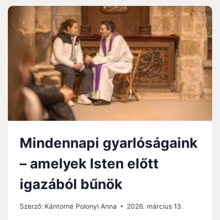
A
U
P
R
É
G
L
I
D
Á
Á
J
J
A
A
?
–
D
R
.
K
Mindennapi gyarlóságaink
A
J
– amelyek Isten előtt
T
Á
igazából bűnök
R
E
D
Szerző:
Kántorné Polonyi Anna
2026. március 13.
V