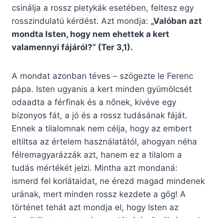
csinálja a rossz pletykák esetében, feltesz egy
rosszindulatú kérdést. Azt mondja:
„Valóban azt
mondta Isten, hogy nem ehettek a kert
valamennyi fájáról?” (Ter 3,1).
A mondat azonban téves – szögezte le Ferenc
pápa. Isten ugyanis a kert minden gyümölcsét
odaadta a férfinak és a nőnek, kivéve egy
bizonyos fát, a jó és a rossz tudásának fáját.
Ennek a tilalomnak nem célja, hogy az embert
eltiltsa az értelem használatától, ahogyan néha
félremagyarázzák azt, hanem ez a tilalom a
tudás mértékét jelzi. Mintha azt mondaná:
ismerd fel korlátaidat, ne érezd magad mindenek
urának, mert minden rossz kezdete a gőg! A
történet tehát azt mondja el, hogy Isten az