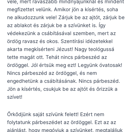
vele, mert ravaszabb mindnyájunknál és mindent
megfizettet velünk. Amikor jön a kísértés, soha
ne alkudozzunk vele! Zárjuk be az ajtót, zárjuk be
az ablakot és zárjuk be a szívünket is. Így
védekezünk a csábításával szemben, mert az
ördög ravasz és okos. Szentírási idézetekkel
akarta megkísérteni Jézust! Nagy teológussá
tette magát ott. Tehát nincs párbeszéd az
ördöggel. Jól értsük meg ezt! Legyünk óvatosak!
Nincs párbeszéd az ördöggel, és nem
engedhetünk a csábításának. Nincs párbeszéd.
Jön a kísértés, csukjuk be az ajtót és őrizzük a
szívet!
Őrkődjünk saját szívünk felett! Ezért nem
folytatunk párbeszédet az ördöggel. Ezt az az
ajánlást, hogy megóvjuk a szívünket, megtaláljuk