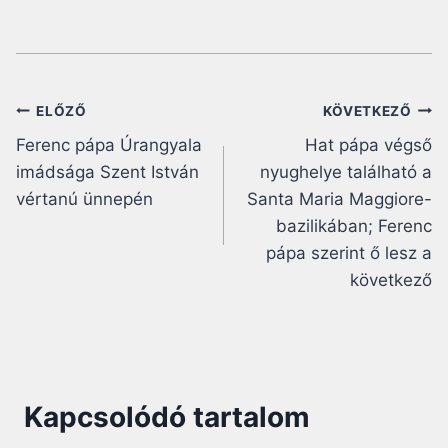
Bejegyzés
ELŐZŐ
KÖVETKEZŐ
Ferenc pápa Úrangyala
Hat pápa végső
navigáció
imádsága Szent István
nyughelye található a
vértanú ünnepén
Santa Maria Maggiore-
bazilikában; Ferenc
pápa szerint ő lesz a
következő
Kapcsolódó tartalom