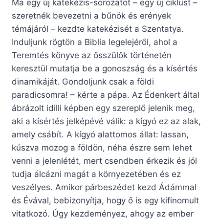
Ma egy új katekézis-sorozatot – egy új ciklust –
szeretnék bevezetni a bűnök és erények
témájáról – kezdte katekézisét a Szentatya.
Induljunk rögtön a Biblia legelejéről, ahol a
Teremtés könyve az ősszülők történetén
keresztül mutatja be a gonoszság és a kísértés
dinamikáját. Gondoljunk csak a földi
paradicsomra! – kérte a pápa. Az Édenkert által
ábrázolt idilli képben egy szereplő jelenik meg,
aki a kísértés jelképévé válik: a kígyó ez az alak,
amely csábít. A kígyó alattomos állat: lassan,
kúszva mozog a földön, néha észre sem lehet
venni a jelenlétét, mert csendben érkezik és jól
tudja álcázni magát a környezetében és ez
veszélyes. Amikor párbeszédet kezd Ádámmal
és Évával, bebizonyítja, hogy ő is egy kifinomult
vitatkozó. Úgy kezdeményez, ahogy az ember