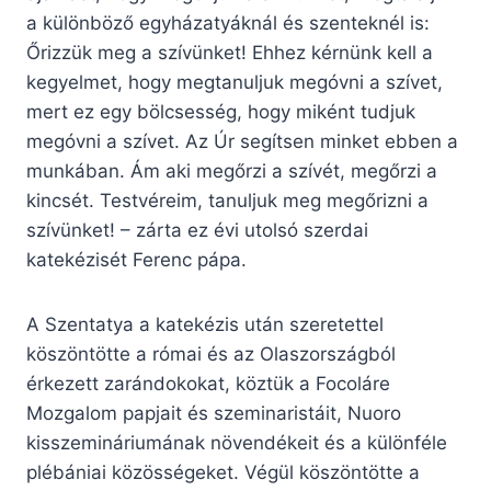
a különböző egyházatyáknál és szenteknél is:
Őrizzük meg a szívünket! Ehhez kérnünk kell a
kegyelmet, hogy megtanuljuk megóvni a szívet,
mert ez egy bölcsesség, hogy miként tudjuk
megóvni a szívet. Az Úr segítsen minket ebben a
munkában. Ám aki megőrzi a szívét, megőrzi a
kincsét. Testvéreim, tanuljuk meg megőrizni a
szívünket! – zárta ez évi utolsó szerdai
katekézisét Ferenc pápa.
A Szentatya a katekézis után szeretettel
köszöntötte a római és az Olaszországból
érkezett zarándokokat, köztük a Focoláre
Mozgalom papjait és szeminaristáit, Nuoro
kisszemináriumának növendékeit és a különféle
plébániai közösségeket. Végül köszöntötte a