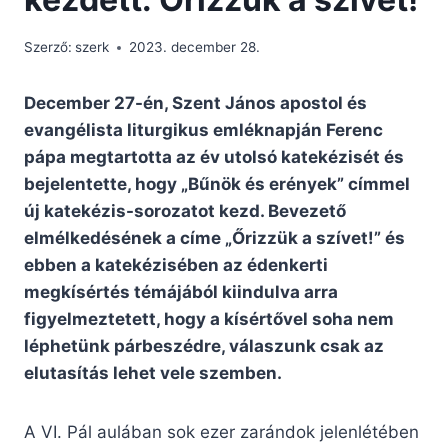
Szerző:
szerk
2023. december 28.
December 27-én, Szent János apostol és
evangélista liturgikus emléknapján Ferenc
pápa megtartotta az év utolsó katekézisét és
bejelentette, hogy „Bűnök és erények” címmel
új katekézis-sorozatot kezd. Bevezető
elmélkedésének a címe „Őrizzük a szívet!” és
ebben a katekézisében az édenkerti
megkísértés témájából kiindulva arra
figyelmeztetett, hogy a kísértővel soha nem
léphetünk párbeszédre, válaszunk csak az
elutasítás lehet vele szemben.
A VI. Pál aulában sok ezer zarándok jelenlétében