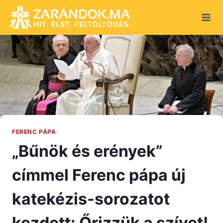
Skip
to
content
FERENC PÁPA
„Bűnök és erények”
címmel Ferenc pápa új
katekézis-sorozatot
kezdett: Őrizzük a szívet!