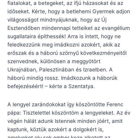
fiatalokat, a betegeket, az ifjú házasokat és az
időseket. Kérte, hogy a betlehemi Gyermek adjon
világosságot mindnyájuknak, hogy az Új
Esztendőben mindennapi tetteiket az evangélium
sugallataira építhessék! Arra is intett, hogy ne
feledkezzünk meg imádkozni azokért, akik az
erőszak és a háború szörnyű következményeitől
szenvednek, különösen a meggyötört
Ukrajnában, Palesztinában és Izraelben. A
háború mindig rossz. Imádkozunk a háborúk
befejezéséért! – kérte a Szentatya.
A lengyel zarándokokat így köszöntötte Ferenc
pápa: Tisztelettel köszöntöm a lengyeleket. Az év
végén hálát adunk Istennek minden jóért, amit
kaptunk, köztük azokért a dolgokért is,
amelyeket oly sok ember keze alkotott az