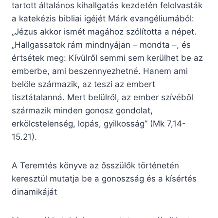
tartott általános kihallgatás kezdetén felolvasták
a katekézis bibliai igéjét Márk evangéliumából:
„Jézus akkor ismét magához szólította a népet.
„Hallgassatok rám mindnyájan – mondta –, és
értsétek meg: Kívülről semmi sem kerülhet be az
emberbe, ami beszennyezhetné. Hanem ami
belőle származik, az teszi az embert
tisztátalanná. Mert belülről, az ember szívéből
származik minden gonosz gondolat,
erkölcstelenség, lopás, gyilkosság” (Mk 7,14-
15.21).
A Teremtés könyve az ősszülők történetén
keresztül mutatja be a gonoszság és a kísértés
dinamikáját