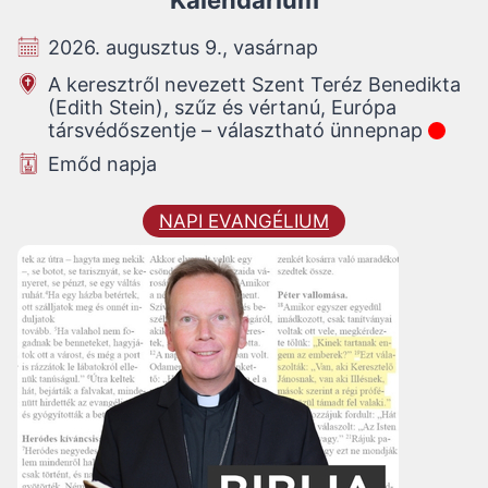
2026. augusztus 9., vasárnap
A keresztről nevezett Szent Teréz Benedikta
(Edith Stein), szűz és vértanú, Európa
társvédőszentje – választható ünnepnap
Emőd napja
NAPI EVANGÉLIUM