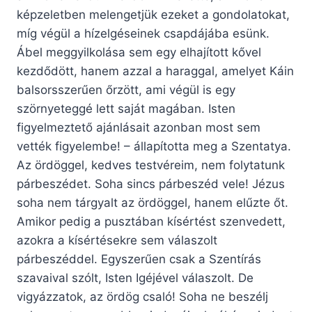
képzeletben melengetjük ezeket a gondolatokat,
míg végül a hízelgéseinek csapdájába esünk.
Ábel meggyilkolása sem egy elhajított kővel
kezdődött, hanem azzal a haraggal, amelyet Káin
balsorsszerűen őrzött, ami végül is egy
szörnyeteggé lett saját magában. Isten
figyelmeztető ajánlásait azonban most sem
vették figyelembe! – állapította meg a Szentatya.
Az ördöggel, kedves testvéreim, nem folytatunk
párbeszédet. Soha sincs párbeszéd vele! Jézus
soha nem tárgyalt az ördöggel, hanem elűzte őt.
Amikor pedig a pusztában kísértést szenvedett,
azokra a kísértésekre sem válaszolt
párbeszéddel. Egyszerűen csak a Szentírás
szavaival szólt, Isten Igéjével válaszolt. De
vigyázzatok, az ördög csaló! Soha ne beszélj