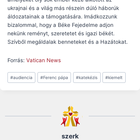
ukrajnai és a világ más részein dúló háborúk
áldozatainak a támogatására. Imádkozzunk
bizalommal, hogy a Béke Fejedelme adjon
nekünk reményt, szeretetet és igazi békét.
Szívből megáldalak benneteket és a Hazátokat.
Forrás:
Vatican News
Post
#
audiencia
#
Ferenc pápa
#
katekézis
#
kiemelt
Tags:
szerk