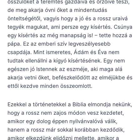
ősszülőket a teremtés gazdáivá és őrzőivé teszi,
de meg akarja óvni őket a mindentudás
önteltségétől, vagyis hogy a jó és a rossz uraivá
tegyék magukat, ami persze egy kísértés. Csúnya
egy kísértés az még manapság is! – tette hozzá a
pápa. Ez az emberi szív legveszélyesebb
csapdája. Mint ismeretes, Ádám és Éva nem
tudtak ellenállni a kígyó kísértésének. Egy nem
egészen jó Istennek az eszméje, aki maga alá
akarja vetni őket, befészkelődött az elméjükbe és
ettől kezdve minden összeomlott.
Ezekkel a történetekkel a Biblia elmondja nekünk,
hogy a rossz nem zajos módon vesz kezdetet,
amikor egy dolog éppen nyilvánvalóvá válik,
hanem a rossz már sokkal korábban kezdődik,
amikor elkezdünk elidőzni mellette, amikor a