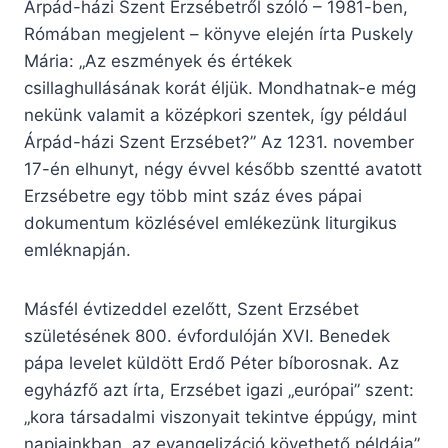
Árpád-házi Szent Erzsébetről szóló – 1981-ben,
Rómában megjelent – könyve elején írta Puskely
Mária: „Az eszmények és értékek
csillaghullásának korát éljük. Mondhatnak-e még
nekünk valamit a középkori szentek, így például
Árpád-házi Szent Erzsébet?” Az 1231. november
17-én elhunyt, négy évvel később szentté avatott
Erzsébetre egy több mint száz éves pápai
dokumentum közlésével emlékezünk liturgikus
emléknapján.
Másfél évtizeddel ezelőtt, Szent Erzsébet
születésének 800. évfordulóján XVI. Benedek
pápa levelet küldött Erdő Péter bíborosnak. Az
egyházfő azt írta, Erzsébet igazi „európai” szent:
„kora társadalmi viszonyait tekintve éppúgy, mint
napjainkban, az evangelizáció követhető példája”.