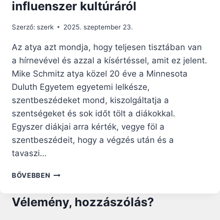
influenszer kultúráról
Szerző:
szerk
2025. szeptember 23.
Az atya azt mondja, hogy teljesen tisztában van
a hírnevével és azzal a kísértéssel, amit ez jelent.
Mike Schmitz atya közel 20 éve a Minnesota
Duluth Egyetem egyetemi lelkésze,
szentbeszédeket mond, kiszolgáltatja a
szentségeket és sok időt tölt a diákokkal.
Egyszer diákjai arra kérték, vegye föl a
szentbeszédeit, hogy a végzés után és a
tavaszi…
„ÉN
BŐVEBBEN
IS
CSAK
Vélemény, hozzászólás?
EGY
PAP