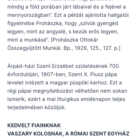
mindig a föld porában járt lábaival és a fejével a
mennyországban”. Ezt a példát ajánlotta hallgatói
figyelmébe Prohászka, hogy „szívük gyengéd
legyen, mint az angyalé, s kezük erős legyen,
mint a munkásé”. [Prohászka Ottokár
Összegyűjtött Munkái. Bp., 1929, 125., 127. p.]
Árpád-házi Szent Erzsébet születésének 700.
évfordulóján, 1907-ben, Szent X. Piusz pápa
levelet intézett a magyar püspöki karhoz. Ezt a
régi pápai megnyilatkozást vélhetően nem sokan
ismerik, ezért a mai liturgikus emléknapon teljes
terjedelmében közöljük.
KEDVELT FIAINKNAK
VASZARY KOLOSNAK, A RÓMAI SZENT EGYHÁZ