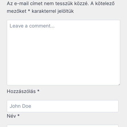
VAGYOK”
Az e-mail címet nem tesszük közzé.
A kötelező
–
mezőket
*
karakterrel jelöltük
MIKE
SCHMITZ
ATYA
A
KATOLIKUS
INFLUENSZER
KULTÚRÁRÓL
Hozzászólás
*
Név
*