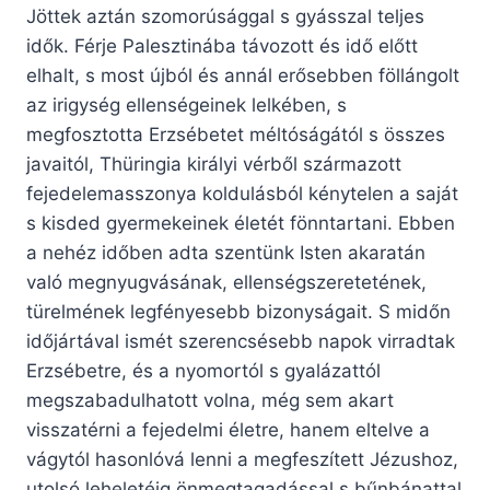
Jöttek aztán szomorúsággal s gyásszal teljes
idők. Férje Palesztinába távozott és idő előtt
elhalt, s most újból és annál erősebben föllángolt
az irigység ellenségeinek lelkében, s
megfosztotta Erzsébetet méltóságától s összes
javaitól, Thüringia királyi vérből származott
fejedelemasszonya koldulásból kénytelen a saját
s kisded gyermekeinek életét fönntartani. Ebben
a nehéz időben adta szentünk Isten akaratán
való megnyugvásának, ellenségszeretetének,
türelmének legfényesebb bizonyságait. S midőn
időjártával ismét szerencsésebb napok virradtak
Erzsébetre, és a nyomortól s gyalázattól
megszabadulhatott volna, még sem akart
visszatérni a fejedelmi életre, hanem eltelve a
vágytól hasonlóvá lenni a megfeszített Jézushoz,
utolsó leheletéig önmegtagadással s bűnbánattal