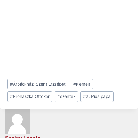
Post
#
Árpád-házi Szent Erzsébet
#
kiemelt
Tags:
#
Prohászka Ottokár
#
szentek
#
X. Pius pápa
Szalay László