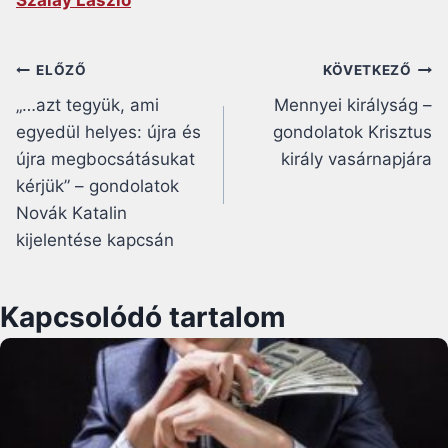
Bejegyzés
ELŐZŐ
KÖVETKEZŐ
„…azt tegyük, ami
Mennyei királyság –
navigáció
egyedül helyes: újra és
gondolatok Krisztus
újra megbocsátásukat
király vasárnapjára
kérjük” – gondolatok
Novák Katalin
kijelentése kapcsán
Kapcsolódó tartalom