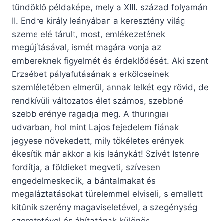
tündöklő példaképe, mely a XIII. század folyamán
II. Endre király leányában a keresztény világ
szeme elé tárult, most, emlékezetének
megújításával, ismét magára vonja az
embereknek figyelmét és érdeklődését. Aki szent
Erzsébet pályafutásának s erkölcseinek
szemléletében elmerül, annak lelkét egy rövid, de
rendkívüli változatos élet számos, szebbnél
szebb erénye ragadja meg. A thüringiai
udvarban, hol mint Lajos fejedelem fiának
jegyese növekedett, mily tökéletes erények
ékesítik már akkor a kis leánykát! Szívét Istenre
fordítja, a földieket megveti, szívesen
engedelmeskedik, a bántalmakat és
megaláztatásokat türelemmel elviseli, s emellett
kitűnik szerény magaviseletével, a szegénység
szeretetével és áhítatának különös