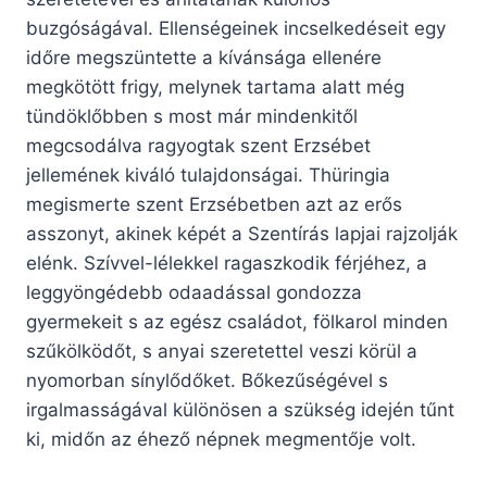
buzgóságával. Ellenségeinek incselkedéseit egy
időre megszüntette a kívánsága ellenére
megkötött frigy, melynek tartama alatt még
tündöklőbben s most már mindenkitől
megcsodálva ragyogtak szent Erzsébet
jellemének kiváló tulajdonságai. Thüringia
megismerte szent Erzsébetben azt az erős
asszonyt, akinek képét a Szentírás lapjai rajzolják
elénk. Szívvel-lélekkel ragaszkodik férjéhez, a
leggyöngédebb odaadással gondozza
gyermekeit s az egész családot, fölkarol minden
szűkölködőt, s anyai szeretettel veszi körül a
nyomorban sínylődőket. Bőkezűségével s
irgalmasságával különösen a szükség idején tűnt
ki, midőn az éhező népnek megmentője volt.