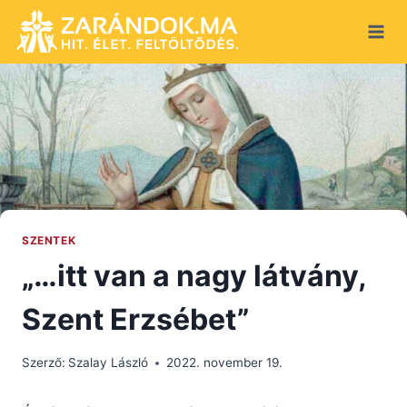
Skip
to
content
SZENTEK
„…itt van a nagy látvány,
Szent Erzsébet”
Szerző:
Szalay László
2022. november 19.