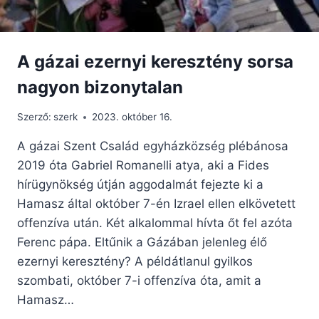
A gázai ezernyi keresztény sorsa
nagyon bizonytalan
Szerző:
szerk
2023. október 16.
A gázai Szent Család egyházközség plébánosa
2019 óta Gabriel Romanelli atya, aki a Fides
hírügynökség útján aggodalmát fejezte ki a
Hamasz által október 7-én Izrael ellen elkövetett
offenzíva után. Két alkalommal hívta őt fel azóta
Ferenc pápa. Eltűnik a Gázában jelenleg élő
ezernyi keresztény? A példátlanul gyilkos
szombati, október 7-i offenzíva óta, amit a
Hamasz…