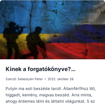
AZ
ELTÉRŐ
FELEKEZETŰ
KERESZTÉNYEKET
–
LEÓ
PÁPA
HOMÍLIÁJA
Kinek a forgatókönyve?…
Szerző:
Sebestyén Péter
2022. október 28.
Putyin ma esti beszéde tarolt. Államférfihoz illő,
higgadt, kemény, magvas beszéd. Arra minta,
ahogy érdemes látni és láttatni világunkat. S ez