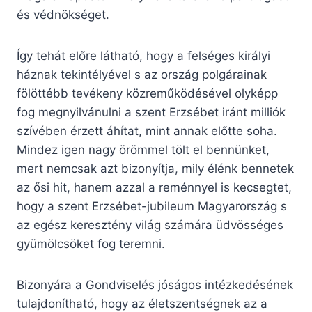
és védnökséget.
Így tehát előre látható, hogy a felséges királyi
háznak tekintélyével s az ország polgárainak
fölöttébb tevékeny közreműködésével olyképp
fog megnyilvánulni a szent Erzsébet iránt milliók
szívében érzett áhítat, mint annak előtte soha.
Mindez igen nagy örömmel tölt el bennünket,
mert nemcsak azt bizonyítja, mily élénk bennetek
az ősi hit, hanem azzal a reménnyel is kecsegtet,
hogy a szent Erzsébet-jubileum Magyarország s
az egész keresztény világ számára üdvösséges
gyümölcsöket fog teremni.
Bizonyára a Gondviselés jóságos intézkedésének
tulajdonítható, hogy az életszentségnek az a