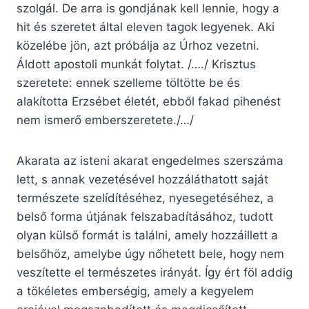
szolgál. De arra is gondjának kell lennie, hogy a
hit és szeretet által eleven tagok legyenek. Aki
közelébe jön, azt próbálja az Úrhoz vezetni.
Áldott apostoli munkát folytat. /…./ Krisztus
szeretete: ennek szelleme töltötte be és
alakította Erzsébet életét, ebből fakad pihenést
nem ismerő emberszeretete./…/
Akarata az isteni akarat engedelmes szerszáma
lett, s annak vezetésével hozzáláthatott saját
természete szelídítéséhez, nyesegetéséhez, a
belső forma útjának felszabadításához, tudott
olyan külső formát is találni, amely hozzáillett a
belsőhöz, amelybe úgy nőhetett bele, hogy nem
veszítette el természetes irányát. Így ért föl addig
a tökéletes emberségig, amely a kegyelem