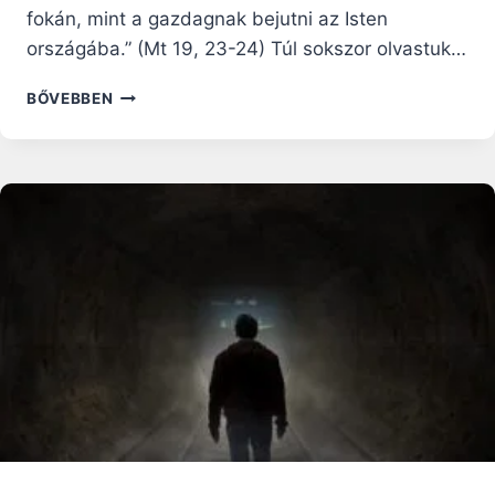
fokán, mint a gazdagnak bejutni az Isten
országába.” (Mt 19, 23-24) Túl sokszor olvastuk…
MIÉRT
BŐVEBBEN
TASZÍTHAT
MINKET
A
GAZDAGSÁG
RABSZOLGASORBA?