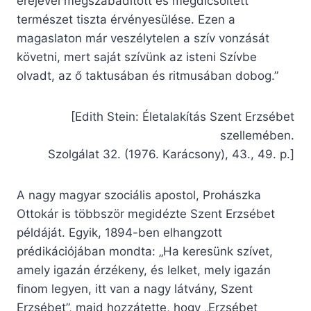
erejével megszabadított és megdicsőített
természet tiszta érvényesülése. Ezen a
magaslaton már veszélytelen a szív vonzását
követni, mert saját szívünk az isteni Szívbe
olvadt, az ő taktusában és ritmusában dobog.”
[Edith Stein: Életalakítás Szent Erzsébet
szellemében.
Szolgálat 32. (1976. Karácsony), 43., 49. p.]
A nagy magyar szociális apostol, Prohászka
Ottokár is többször megidézte Szent Erzsébet
példáját. Egyik, 1894-ben elhangzott
prédikációjában mondta: „Ha keresünk szívet,
amely igazán érzékeny, és lelket, mely igazán
finom legyen, itt van a nagy látvány, Szent
Erzsébet”, majd hozzátette, hogy „Erzsébet