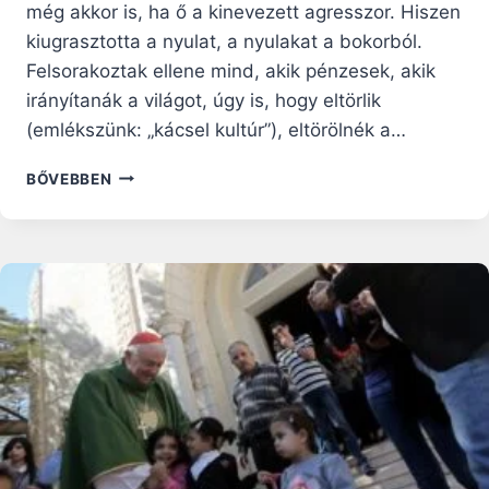
még akkor is, ha ő a kinevezett agresszor. Hiszen
kiugrasztotta a nyulat, a nyulakat a bokorból.
Felsorakoztak ellene mind, akik pénzesek, akik
irányítanák a világot, úgy is, hogy eltörlik
(emlékszünk: „kácsel kultúr”), eltörölnék a…
KINEK
BŐVEBBEN
A
FORGATÓKÖNYVE?…