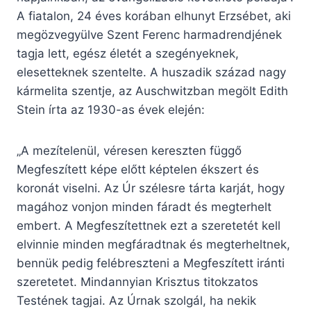
A fiatalon, 24 éves korában elhunyt Erzsébet, aki
megözvegyülve Szent Ferenc harmadrendjének
tagja lett, egész életét a szegényeknek,
elesetteknek szentelte. A huszadik század nagy
kármelita szentje, az Auschwitzban megölt Edith
Stein írta az 1930-as évek elején:
„A mezítelenül, véresen kereszten függő
Megfeszített képe előtt képtelen ékszert és
koronát viselni. Az Úr szélesre tárta karját, hogy
magához vonjon minden fáradt és megterhelt
embert. A Megfeszítettnek ezt a szeretetét kell
elvinnie minden megfáradtnak és megterheltnek,
bennük pedig felébreszteni a Megfeszített iránti
szeretetet. Mindannyian Krisztus titokzatos
Testének tagjai. Az Úrnak szolgál, ha nekik