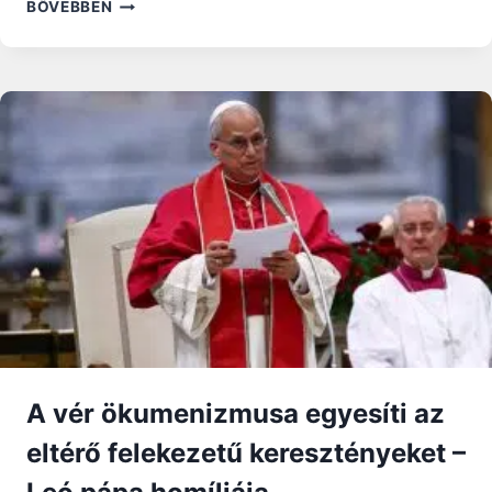
KANADÁBAN
BŐVEBBEN
ORVOSILAG
SEGÍTETT
ÖNGYILKOSSÁGOT
AJÁNLOTTAK
FEL
EGY
NŐNEK
DEPRESSZIÓJA
ELLEN
A vér ökumenizmusa egyesíti az
eltérő felekezetű keresztényeket –