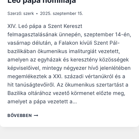
Leó pápa homíliája
Szerző:
szerk
2025. szeptember 15.
XIV. Leó pápa a Szent Kereszt
felmagasztalásának ünnepén, szeptember 14-én,
vasárnap délután, a Falakon kívüli Szent Pál-
bazilikában ökumenikus imaliturgiát vezetett,
amelyen az egyházak és keresztény közösségek
képviselőivel, mintegy négyezer hívő jelenlétében
megemlékeztek a XXI. századi vértanúkról és a
hit tanúságtevőiről. Az ökumenikus szertartást a
Bazilika oltárához vezető körmenet előzte meg,
amelyet a pápa vezetett a…
A
BŐVEBBEN
VÉR
ÖKUMENIZMUSA
EGYESÍTI