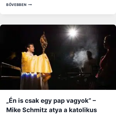
A
BŐVEBBEN
GÁZAI
EZERNYI
KERESZTÉNY
SORSA
NAGYON
BIZONYTALAN
„Én is csak egy pap vagyok” –
Mike Schmitz atya a katolikus