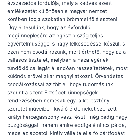
évszázados fordulója, mely a kedves szent
emlékezetét különösen a magyar nemzet
körében fogja szokatlan örömmel föléleszteni.
Úgy értesülünk, hogy az évforduló
megünneplésére az egész ország teljes
egyértelműséggel s nagy lelkesedéssel készül; s
ezen nem csodálkozunk, mert érthető, hogy az a
vallásos tisztelet, melyben a haza egének
tündöklő csillagát állandóan részesítettétek, most
különös erővel akar megnyilatkozni. Örvendetes
csodálkozással az tölt el, hogy tudomásunk
szerint a szent Erzsébet-ünnepségek
rendezésében nemcsak egy, a keresztény
szeretet műveiben kiváló érdemeket szerzett
királyi hercegasszony vesz részt, még pedig nagy
buzgósággal, hanem amire eddigelé nincs példa,
maga az apostoli király vállalta el a fő pártfogást