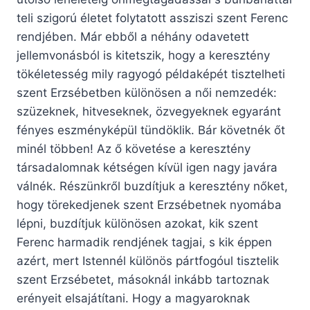
teli szigorú életet folytatott assziszi szent Ferenc
rendjében. Már ebből a néhány odavetett
jellemvonásból is kitetszik, hogy a keresztény
tökéletesség mily ragyogó példaképét tisztelheti
szent Erzsébetben különösen a női nemzedék:
szüzeknek, hitveseknek, özvegyeknek egyaránt
fényes eszményképül tündöklik. Bár követnék őt
minél többen! Az ő követése a keresztény
társadalomnak kétségen kívül igen nagy javára
válnék. Részünkről buzdítjuk a keresztény nőket,
hogy törekedjenek szent Erzsébetnek nyomába
lépni, buzdítjuk különösen azokat, kik szent
Ferenc harmadik rendjének tagjai, s kik éppen
azért, mert Istennél különös pártfogóul tisztelik
szent Erzsébetet, másoknál inkább tartoznak
erényeit elsajátítani. Hogy a magyaroknak