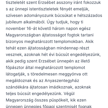
tiszteletét szent Erzsébet asszony iránt fokozzuk
s az ünnepi istentiszteletek fényét emeljük,
szívesen adományozunk búcsúkat e hétszázados
jubileum alkalmából. Úgy tudjuk, hogy ti
november 16-át követő három napon egész
Magyarországban ájtatosságot fogtok tartani
bizonyos meghatározott templomokban. Akik
tehát ezen ájtatosságban mindennap részt
vesznek, azoknak hét évi búcsút engedélyezünk,
akik pedig szent Erzsébet ünnepén az illető
főpásztor által meghatározott templomot
látogatják, s töredelmesen meggyónva ott
megáldoznak és az Anyaszentegyház
szándékára ájtatosan imádkoznak, azoknak
teljes búcsút engedélyezünk. Végül
Magyarország összes püspökeit, kik ezen
ünnepen ünnepies főpapi szentmisét fognak