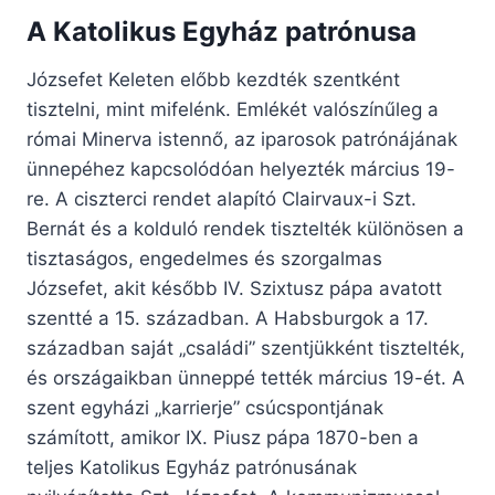
A Katolikus Egyház patrónusa
Józsefet Keleten előbb kezdték szentként
tisztelni, mint mifelénk. Emlékét valószínűleg a
római Minerva istennő, az iparosok patrónájának
ünnepéhez kapcsolódóan helyezték március 19-
re. A ciszterci rendet alapító Clairvaux-i Szt.
Bernát és a kolduló rendek tisztelték különösen a
tisztaságos, engedelmes és szorgalmas
Józsefet, akit később IV. Szixtusz pápa avatott
szentté a 15. században. A Habsburgok a 17.
században saját „családi” szentjükként tisztelték,
és országaikban ünneppé tették március 19-ét. A
szent egyházi „karrierje” csúcspontjának
számított, amikor IX. Piusz pápa 1870-ben a
teljes Katolikus Egyház patrónusának