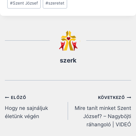
#
Szent József
#
szeretet
szerk
Bejegyzés
ELŐZŐ
KÖVETKEZŐ
Hogy ne sajnáljuk
Mire tanít minket Szent
navigáció
életünk végén
József? – Nagyböjti
ráhangoló | VIDEÓ