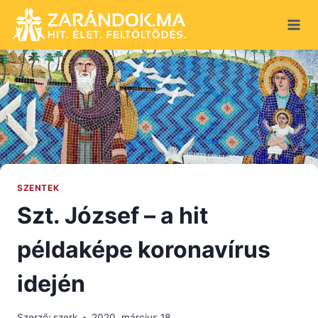
Skip
to
content
SZENTEK
Szt. József – a hit
példaképe koronavírus
idején
Szerző:
szerk
2020. március 18.