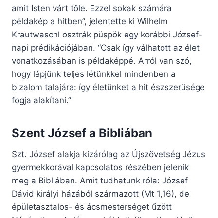
amit Isten várt tőle. Ezzel sokak számára
példakép a hitben”, jelentette ki Wilhelm
Krautwaschl osztrák püspök egy korábbi József-
napi prédikációjában. “Csak így válhatott az élet
vonatkozásában is példaképpé. Arról van szó,
hogy lépjünk teljes létünkkel mindenben a
bizalom talajára: így életünket a hit észszerűsége
fogja alakítani.”
Szent József a Bibliában
Szt. József alakja kizárólag az Újszövetség Jézus
gyermekkorával kapcsolatos részében jelenik
meg a Bibliában. Amit tudhatunk róla: József
Dávid királyi házából származott (Mt 1,16), de
épületasztalos- és ácsmesterséget űzött