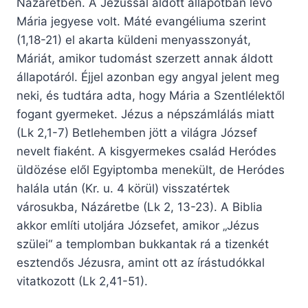
Názáretben. A Jézussal áldott állapotban lévő
Mária jegyese volt. Máté evangéliuma szerint
(1,18-21) el akarta küldeni menyasszonyát,
Máriát, amikor tudomást szerzett annak áldott
állapotáról. Éjjel azonban egy angyal jelent meg
neki, és tudtára adta, hogy Mária a Szentlélektől
fogant gyermeket. Jézus a népszámlálás miatt
(Lk 2,1-7) Betlehemben jött a világra József
nevelt fiaként. A kisgyermekes család Heródes
üldözése elől Egyiptomba menekült, de Heródes
halála után (Kr. u. 4 körül) visszatértek
városukba, Názáretbe (Lk 2, 13-23). A Biblia
akkor említi utoljára Józsefet, amikor „Jézus
szülei“ a templomban bukkantak rá a tizenkét
esztendős Jézusra, amint ott az írástudókkal
vitatkozott (Lk 2,41-51).