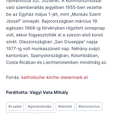
nyilvánította Szt. Józsefet. A kommunizmussal
való szembenállás jegyében 1955-ben vezette
be az Egyház május 1-jét, mint „Munkás Szent
József“ ünnepét. Bajorországban március 19.
egészen 1968-ig törvényben rögzített ünnepnap
volt, ekkor fogyasztották el a szezon első korsó
sörét. Olaszországban „San Giuseppe“ napja
1977-ig volt munkaszüneti nap. Néhány svájci
kantonban, Spanyolországban, Kolumbiában,
Costa Ricában és Liechtensteinben mindmáig az.
Forrás:
katholische-kirche-steiermark.at
Fordította: Vágyi Vata Mihály
Post
#
család
#
gondoskodás
#
kiemelt
#
koronavírus
Tags: