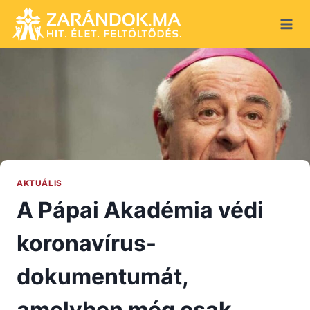
Skip
to
content
AKTUÁLIS
A Pápai Akadémia védi
koronavírus-
dokumentumát,
amelyben még csak