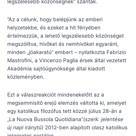
legszélesebb közönségnek” szánták.
“Az a célunk, hogy belépjünk az emberi
helyzetekbe, és ezeket a hit fényében
értelmezzük, a lehető legszélesebb közönséget
megszólítva, hívőket és nemhívőket egyaránt,
minden „jóakaratú” embert – nyilatkozta Fabrizio
Mastrofini, a Vincenzo Paglia érsek által vezetett
Akadémia sajtóügynöksége által kiadott
közleményben.
Ezt a válaszreakciót mindenekelőtt az a
megsemmisítő erejű elemzés váltotta ki, amelyet
egy katolikus filozófus tett közzé július 28-án a
„La Nuova Bussola Quotidiana”
(szerk: jelentése
új napi iránytű)
2012-ben alapított olasz katolikus
internetes portálon.