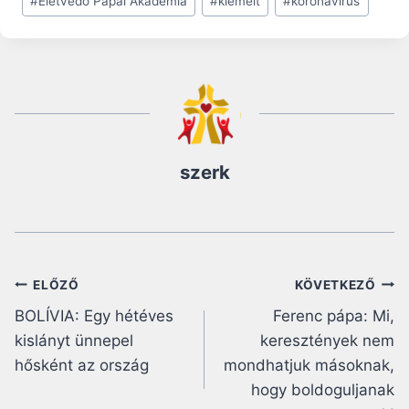
#
Életvédő Pápai Akadémia
#
kiemelt
#
koronavírus
Tags:
szerk
Bejegyzés
ELŐZŐ
KÖVETKEZŐ
BOLÍVIA: Egy hétéves
Ferenc pápa: Mi,
navigáció
kislányt ünnepel
keresztények nem
hősként az ország
mondhatjuk másoknak,
hogy boldoguljanak