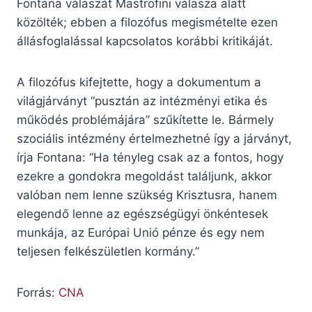
Fontana válaszát Mastrofini válasza alatt
közölték; ebben a filozófus megismételte ezen
állásfoglalással kapcsolatos korábbi kritikáját.
A filozófus kifejtette, hogy a dokumentum a
világjárványt “pusztán az intézményi etika és
működés problémájára” szűkítette le. Bármely
szociális intézmény értelmezhetné így a járványt,
írja Fontana: “Ha tényleg csak az a fontos, hogy
ezekre a gondokra megoldást találjunk, akkor
valóban nem lenne szükség Krisztusra, hanem
elegendő lenne az egészségügyi önkéntesek
munkája, az Európai Unió pénze és egy nem
teljesen felkészületlen kormány.”
Forrás:
CNA