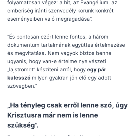
folyamatosan végez: a hit, az Evangélium, az
emberiség iránti szenvedély korunk konkrét
eseményeiben való megragadása”.
“És pontosan ezért lenne fontos, a három
dokumentum tartalmának együttes értelmezése
és megvitatása. Nem vagyok biztos benne
ugyanis, hogy van-e értelme nyelvészeti
„lajstromot” készíteni arról, hogy
egy pár
kulcsszó
milyen gyakran jön elő egy adott
szövegben.”
„Ha tényleg csak erről lenne szó, úgy
Krisztusra már nem is lenne
szükség”.