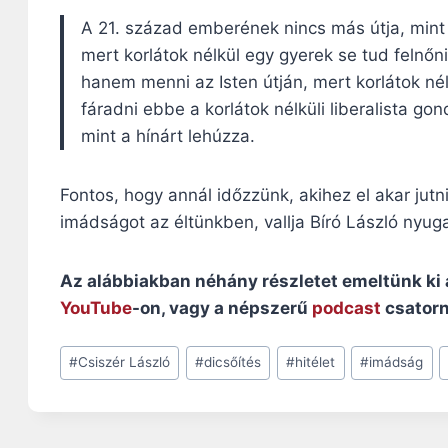
A 21. század emberének nincs más útja, mint v
mert korlátok nélkül egy gyerek se tud felnő
hanem menni az Isten útján, mert korlátok né
fáradni ebbe a korlátok nélküli liberalista g
mint a hínárt lehúzza.
Fontos, hogy annál időzzünk, akihez el akar jutn
imádságot az éltünkben, vallja Bíró László nyug
Az alábbiakban néhány részletet emeltünk ki 
YouTube
-on, vagy a népszerű
podcast
csator
Post
#
Csiszér László
#
dicsőítés
#
hitélet
#
imádság
Tags: