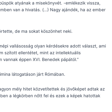
 püspök atyának a misekönyvét. -emlékezik vissza,
eimben van a hivatás. (…) Nagy ajándék, ha az ember
értette, de ma sokat köszönhet neki.
népi vallásosság olyan kérdésekre adott választ, ami
szított ellentétet, mint az intellektuális
m vannak éppen XVI. Benedek pápától.”
limina látogatáson járt Rómában.
gyon mély hitet közvetítettek és jövőképet adtak az
ben a légkörben nőtt fel és ezek a képek hatottak