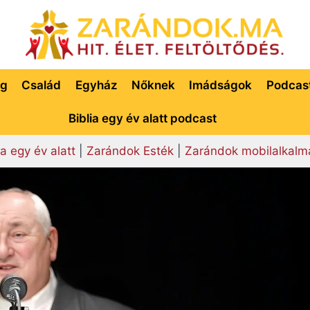
ég
Család
Egyház
Nőknek
Imádságok
Podcas
Biblia egy év alatt podcast
ia egy év alatt
|
Zarándok Esték
|
Zarándok mobilalkalm