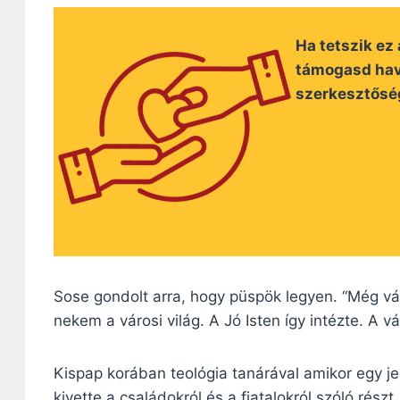
Ha tetszik ez
támogasd hav
szerkesztősé
Sose gondolt arra, hogy püspök legyen. “Még vá
nekem a városi világ. A Jó Isten így intézte. A vá
Kispap korában teológia tanárával amikor egy je
kivette a családokról és a fiatalokról szóló rész