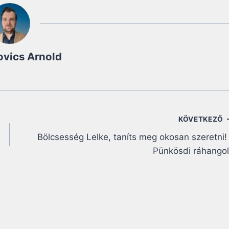
ovics Arnold
KÖVETKEZŐ
Bölcsesség Lelke, taníts meg okosan szeretni!
Pünkösdi ráhango