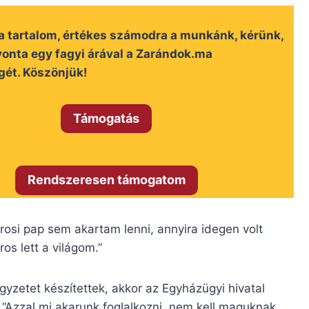
 a tartalom, értékes számodra a munkánk, kérünk,
onta egy fagyi árával a Zarándok.ma
gét. Köszönjük!
Támogatás
Rendszeresen támogatom
rosi pap sem akartam lenni, annyira idegen volt
ros lett a világom.”
gyzetet készítettek, akkor az Egyházügyi hivatal
t. “Azzal mi akarunk foglalkozni, nem kell maguknak