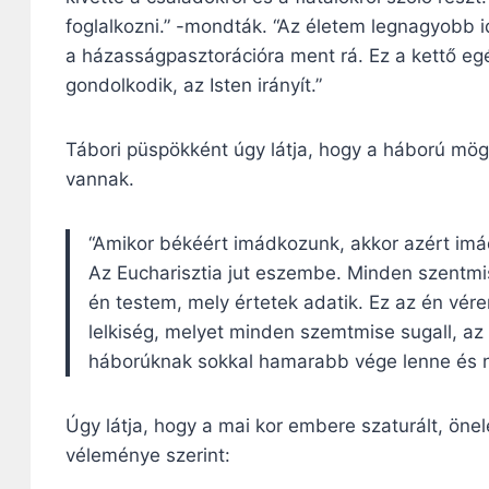
foglalkozni.” -mondták. “Az életem legnagyobb i
a házasságpasztorációra ment rá. Ez a kettő eg
gondolkodik, az Isten irányít.”
Tábori püspökként úgy látja, hogy a háború mö
vannak.
“Amikor békéért imádkozunk, akkor azért imá
Az Eucharisztia jut eszembe. Minden szentmi
én testem, mely értetek adatik. Ez az én vére
lelkiség, melyet minden szemtmise sugall, a
háborúknak sokkal hamarabb vége lenne és ne
Úgy látja, hogy a mai kor embere szaturált, önelé
véleménye szerint: