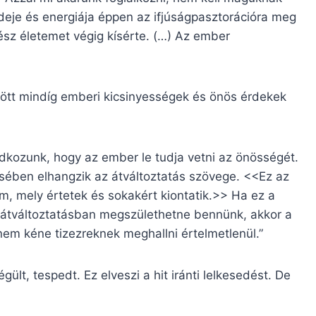
deje és energiája éppen az ifjúságpasztorációra meg
ész életemet végig kísérte. (…) Az ember
gött mindíg emberi kicsinyességek és önös érdekek
dkozunk, hogy az ember le tudja vetni az önösségét.
sében elhangzik az átváltoztatás szövege. <<Ez az
m, mely értetek és sokakért kiontatik.>> Ha ez a
z átváltoztatásban megszülethetne bennünk, akkor a
m kéne tizezreknek meghallni értelmetlenül.”
gült, tespedt. Ez elveszi a hit iránti lelkesedést. De