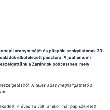
ünnepli aranymiséjét és püspöki szolgálatának 30.
 családok elkötelezett pásztora. A jubliemumi
 beszélgettünk a Zarándok podcastben, mely
beszélgetésből. A teljes adás meghallgatható a
kon.
ekedett. 4 éves se volt, amikor már pap szeretett