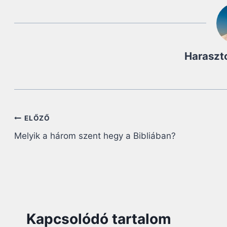
Haraszt
Bejegyzés
ELŐZŐ
Melyik a három szent hegy a Bibliában?
navigáció
Kapcsolódó tartalom