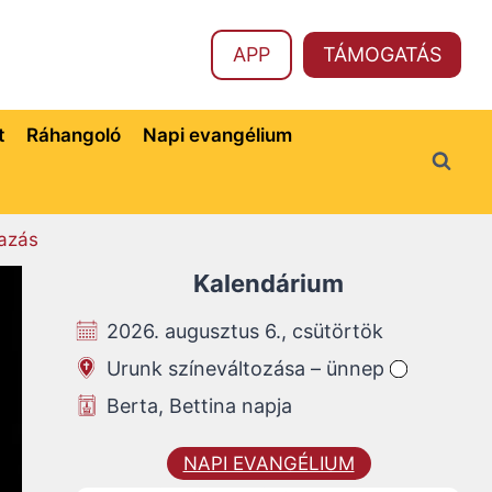
APP
TÁMOGATÁS
t
Ráhangoló
Napi evangélium
azás
Kalendárium
2026. augusztus 6., csütörtök
Urunk színeváltozása – ünnep
Berta, Bettina napja
NAPI EVANGÉLIUM