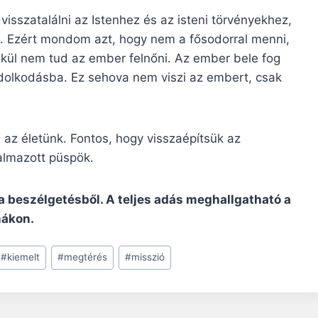
isszatalálni az Istenhez és az isteni törvényekhez,
ni. Ezért mondom azt, hogy nem a fősodorral menni,
lkül nem tud az ember felnőni. Az ember bele fog
ondolkodásba. Ez sehova nem viszi az embert, csak
i az életünk. Fontos, hogy visszaépítsük az
almazott püspök.
a beszélgetésből. A teljes adás meghallgatható a
nákon.
#
kiemelt
#
megtérés
#
misszió