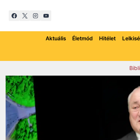
Skip
to
content
Aktuális
Életmód
Hitélet
Lelkis
Bibl