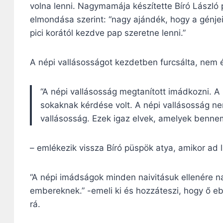
volna lenni. Nagymamája készítette Bíró László
elmondása szerint: “nagy ajándék, hogy a génj
pici korától kezdve pap szeretne lenni.”
A népi vallásosságot kezdetben furcsálta, nem 
“A népi vallásosság megtanított imádkozni. A 
sokaknak kérdése volt. A népi vallásosság nem 
vallásosság. Ezek igaz elvek, amelyek benne
– emlékezik vissza Bíró püspök atya, amikor ad 
“A népi imádságok minden naivitásuk ellenére na
embereknek.” -emeli ki és hozzáteszi, hogy ő eb
rá.