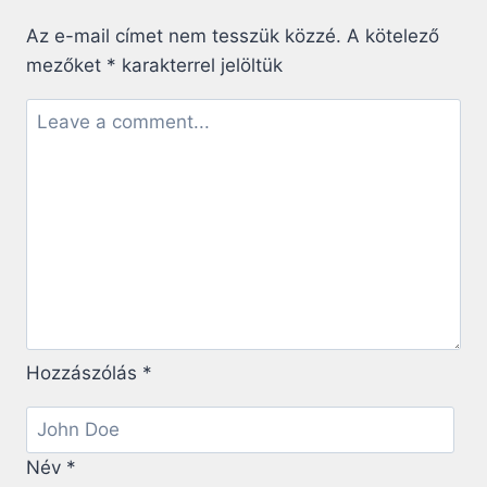
–
PROHÁSZKA
Az e-mail címet nem tesszük közzé.
A kötelező
OTTOKÁR
mezőket
*
karakterrel jelöltük
MÁRIA-
LITÁNIÁJA
Hozzászólás
*
Név
*