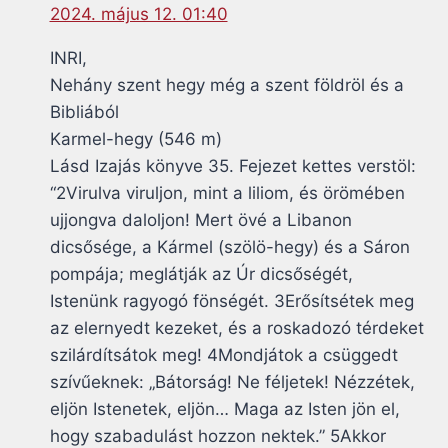
2024. május 12. 01:40
INRI,
Nehány szent hegy még a szent földröl és a
Bibliából
Karmel-hegy (546 m)
Lásd Izajás könyve 35. Fejezet kettes verstöl:
“2Virulva viruljon, mint a liliom, és örömében
ujjongva daloljon! Mert övé a Libanon
dicsősége, a Kármel (szölö-hegy) és a Sáron
pompája; meglátják az Úr dicsőségét,
Istenünk ragyogó fönségét. 3Erősítsétek meg
az elernyedt kezeket, és a roskadozó térdeket
szilárdítsátok meg! 4Mondjátok a csüggedt
szívűeknek: „Bátorság! Ne féljetek! Nézzétek,
eljön Istenetek, eljön… Maga az Isten jön el,
hogy szabadulást hozzon nektek.” 5Akkor