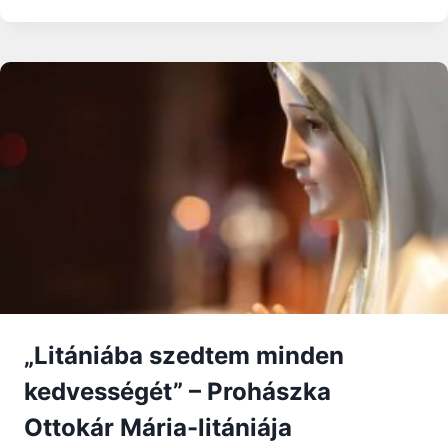
SZENT
VINCE:
A
SZERETET
LELEMÉNYES
SZOLGÁLATTEVŐJE
–
SZENTEK
ÉLETE
„Litániába szedtem minden
kedvességét” – Prohászka
Ottokár Mária-litániája