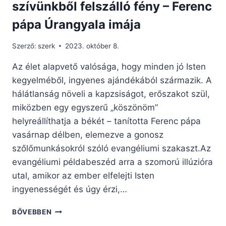
szívünkből felszálló fény – Ferenc
pápa Úrangyala imája
Szerző:
szerk
2023. október 8.
Az élet alapvető valósága, hogy minden jó Isten
kegyelméből, ingyenes ajándékából származik. A
hálátlanság növeli a kapzsiságot, erőszakot szül,
miközben egy egyszerű „köszönöm”
helyreállíthatja a békét – tanította Ferenc pápa
vasárnap délben, elemezve a gonosz
szőlőmunkásokról szóló evangéliumi szakaszt.Az
evangéliumi példabeszéd arra a szomorú illúzióra
utal, amikor az ember elfelejti Isten
ingyenességét és úgy érzi,…
A
BŐVEBBEN
HÁLA