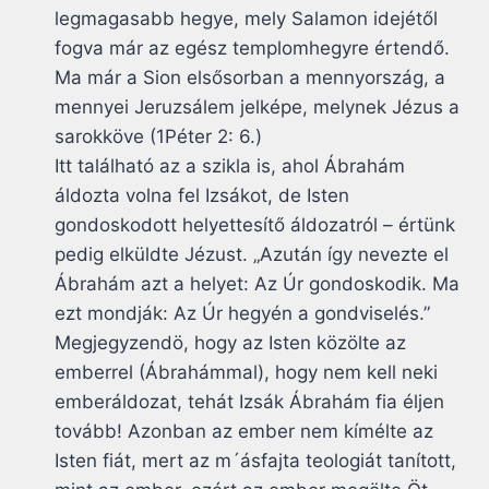
legmagasabb hegye, mely Salamon idejétől
fogva már az egész templomhegyre értendő.
Ma már a Sion elsősorban a mennyország, a
mennyei Jeruzsálem jelképe, melynek Jézus a
sarokköve (1Péter 2: 6.)
Itt található az a szikla is, ahol Ábrahám
áldozta volna fel Izsákot, de Isten
gondoskodott helyettesítő áldozatról – értünk
pedig elküldte Jézust. „Azután így nevezte el
Ábrahám azt a helyet: Az Úr gondoskodik. Ma
ezt mondják: Az Úr hegyén a gondviselés.”
Megjegyzendö, hogy az Isten közölte az
emberrel (Ábrahámmal), hogy nem kell neki
emberáldozat, tehát Izsák Ábrahám fia éljen
tovább! Azonban az ember nem kímélte az
Isten fiát, mert az m´ásfajta teologiát tanított,