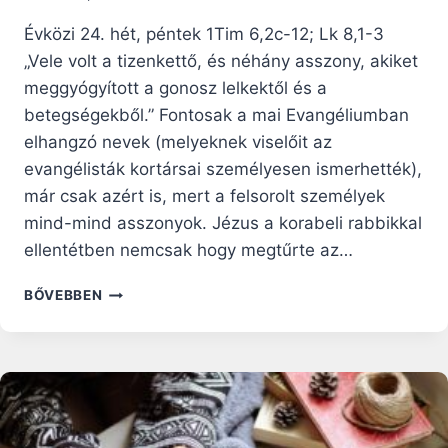
Évközi 24. hét, péntek 1Tim 6,2c-12; Lk 8,1-3
„Vele volt a tizenkettő, és néhány asszony, akiket
meggyógyított a gonosz lelkektől és a
betegségekből.” Fontosak a mai Evangéliumban
elhangzó nevek (melyeknek viselőit az
evangélisták kortársai személyesen ismerhették),
már csak azért is, mert a felsorolt személyek
mind-mind asszonyok. Jézus a korabeli rabbikkal
ellentétben nemcsak hogy megtűrte az…
NAPI
BŐVEBBEN
RÁHANGOLÓ:
JÉZUS
ÉS
A
NÉV
SZERINT
EMLÍTETT