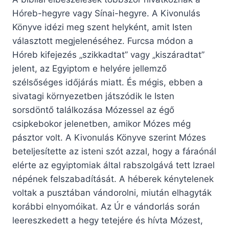
Hóreb-hegyre vagy Sínai-hegyre. A Kivonulás
Könyve idézi meg szent helyként, amit Isten
választott megjelenéséhez. Furcsa módon a
Hóreb kifejezés „szikkadtat” vagy „kiszáradtat”
jelent, az Egyiptom e helyére jellemző
szélsőséges időjárás miatt. És mégis, ebben a
sivatagi környezetben játszódik le Isten
sorsdöntő találkozása Mózessel az égő
csipkebokor jelenetben, amikor Mózes még
pásztor volt. A Kivonulás Könyve szerint Mózes
beteljesítette az isteni szót azzal, hogy a fáraónál
elérte az egyiptomiak által rabszolgává tett Izrael
népének felszabadítását. A héberek kénytelenek
voltak a pusztában vándorolni, miután elhagyták
korábbi elnyomóikat. Az Úr e vándorlás során
leereszkedett a hegy tetejére és hívta Mózest,