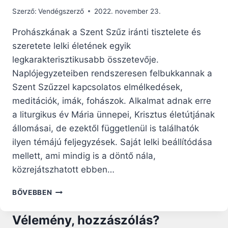
Szerző:
Vendégszerző
2022. november 23.
Prohászkának a Szent Szűz iránti tisztelete és
szeretete lelki életének egyik
legkarakterisztikusabb összetevője.
Naplójegyzeteiben rendszeresen felbukkannak a
Szent Szűzzel kapcsolatos elmélkedések,
meditációk, imák, fohászok. Alkalmat adnak erre
a liturgikus év Mária ünnepei, Krisztus életútjának
állomásai, de ezektől függetlenül is találhatók
ilyen témájú feljegyzések. Saját lelki beállítódása
mellett, ami mindig is a döntő nála,
közrejátszhatott ebben…
„LITÁNIÁBA
BŐVEBBEN
SZEDTEM
MINDEN
Vélemény, hozzászólás?
KEDVESSÉGÉT”