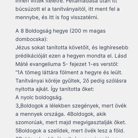
innen vitték ítéletre. Feltámadása után itt
búcsúzott el a tanítványaitól, itt ment fel a
mennybe, és itt is fog visszatérni.
A 8 Boldogság hegye (200 m magas
dombocska):
Jézus sokat tanította követőit, és leghíresebb
prédikációját ezen a hegyen mondta el. Lásd
Máté evangeliuma 5- fejezet 1-es verstöl:
“1A tömeg láttára fölment a hegyre és leült.
Tanítványai köréje gyűltek, 2ő pedig szólásra
nyitotta ajkát. Így tanította őket:
A nyolc boldogság.
3„Boldogok a lélekben szegények, mert övék
a mennyek országa. 4Boldogok, akik
szomorúak, mert majd megvigasztalják őket.
5Boldogok a szelídek, mert övék lesz a föld.