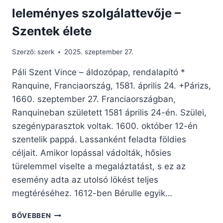
leleményes szolgálattevője –
Szentek élete
Szerző:
szerk
2025. szeptember 27.
Páli Szent Vince – áldozópap, rendalapító *
Ranquine, Franciaország, 1581. április 24. +Párizs,
1660. szeptember 27. Franciaországban,
Ranquineban született 1581 április 24-én. Szülei,
szegényparasztok voltak. 1600. október 12-én
szentelik pappá. Lassanként feladta földies
céljait. Amikor lopással vádolták, hősies
türelemmel viselte a megaláztatást, s ez az
esemény adta az utolsó lökést teljes
megtéréséhez. 1612-ben Bérulle egyik…
PÁLI
BŐVEBBEN