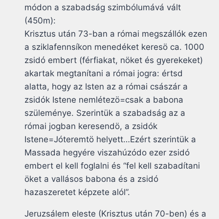
módon a szabadság szimbólumává vált
(450m):
Krisztus után 73-ban a római megszállók ezen
a sziklafennsíkon menedéket keresö ca. 1000
zsidó embert (férfiakat, nöket és gyerekeket)
akartak megtanítani a római jogra: értsd
alatta, hogy az Isten az a római császár a
zsidók Istene nemlétezö=csak a babona
szüleménye. Szerintük a szabadság az a
római jogban keresendö, a zsidók
Istene=Jóteremtö helyett…Ezért szerintük a
Massada hegyére viszahúzódo ezer zsidó
embert el kell foglalni és “fel kell szabadítani
öket a vallásos babona és a zsidó
hazaszeretet képzete alól”.
Jeruzsálem eleste (Krisztus után 70-ben) és a