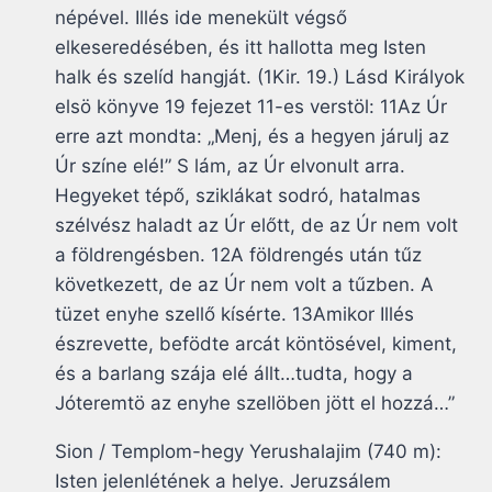
népével. Illés ide menekült végső
elkeseredésében, és itt hallotta meg Isten
halk és szelíd hangját. (1Kir. 19.) Lásd Királyok
elsö könyve 19 fejezet 11-es verstöl: 11Az Úr
erre azt mondta: „Menj, és a hegyen járulj az
Úr színe elé!” S lám, az Úr elvonult arra.
Hegyeket tépő, sziklákat sodró, hatalmas
szélvész haladt az Úr előtt, de az Úr nem volt
a földrengésben. 12A földrengés után tűz
következett, de az Úr nem volt a tűzben. A
tüzet enyhe szellő kísérte. 13Amikor Illés
észrevette, befödte arcát köntösével, kiment,
és a barlang szája elé állt…tudta, hogy a
Jóteremtö az enyhe szellöben jött el hozzá…”
Sion / Templom-hegy Yerushalajim (740 m):
Isten jelenlétének a helye. Jeruzsálem