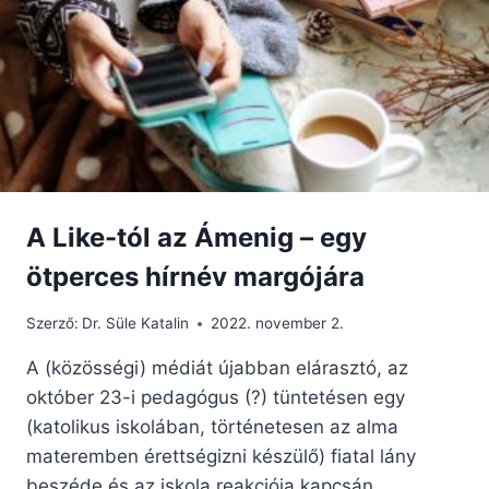
ASSZONYOK
A Like-tól az Ámenig – egy
ötperces hírnév margójára
Szerző:
Dr. Süle Katalin
2022. november 2.
A (közösségi) médiát újabban elárasztó, az
október 23-i pedagógus (?) tüntetésen egy
(katolikus iskolában, történetesen az alma
materemben érettségizni készülő) fiatal lány
beszéde és az iskola reakciója kapcsán