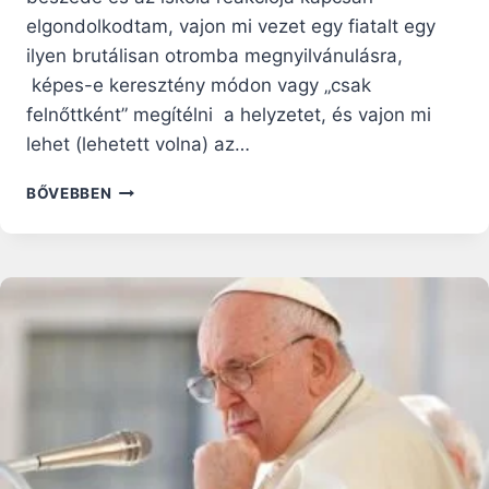
elgondolkodtam, vajon mi vezet egy fiatalt egy
ilyen brutálisan otromba megnyilvánulásra,
képes-e keresztény módon vagy „csak
felnőttként” megítélni a helyzetet, és vajon mi
lehet (lehetett volna) az…
A
BŐVEBBEN
LIKE-
TÓL
AZ
ÁMENIG
–
EGY
ÖTPERCES
HÍRNÉV
MARGÓJÁRA