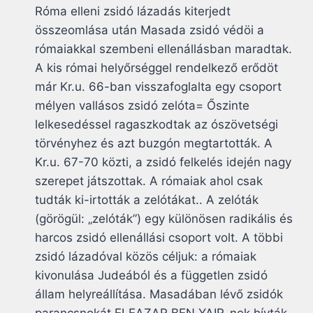
Róma elleni zsidó lázadás kiterjedt
összeomlása után Masada zsidó védöi a
rómaiakkal szembeni ellenállásban maradtak.
A kis római helyőrséggel rendelkező erődöt
már Kr.u. 66-ban visszafoglalta egy csoport
mélyen vallásos zsidó zelóta= Őszinte
lelkesedéssel ragaszkodtak az ószövetségi
törvényhez és azt buzgón megtartották. A
Kr.u. 67-70 közti, a zsidó felkelés idején nagy
szerepet játszottak. A rómaiak ahol csak
tudták ki-irtották a zelótákat.. A zelóták
(görögül: „zelóták”) egy különösen radikális és
harcos zsidó ellenállási csoport volt. A többi
zsidó lázadóval közös céljuk: a rómaiak
kivonulása Judeából és a független zsidó
állam helyreállítása. Masadában lévő zsidók