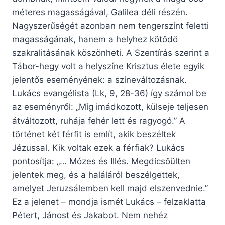
méteres magasságával, Galilea déli részén.
Nagyszerűségét azonban nem tengerszínt feletti
magasságának, hanem a helyhez kötődő
szakralitásának köszönheti. A Szentírás szerint a
Tábor-hegy volt a helyszíne Krisztus élete egyik
jelentős eseményének: a színeváltozásnak.
Lukács evangélista (Lk, 9, 28-36) így számol be
az eseményről: „Míg imádkozott, külseje teljesen
átváltozott, ruhája fehér lett és ragyogó.” A
történet két férfit is említ, akik beszéltek
Jézussal. Kik voltak ezek a férfiak? Lukács
pontosítja: „… Mózes és Illés. Megdicsőülten
jelentek meg, és a haláláról beszélgettek,
amelyet Jeruzsálemben kell majd elszenvednie.”
Ez a jelenet – mondja ismét Lukács – felzaklatta
Pétert, Jánost és Jakabot. Nem nehéz