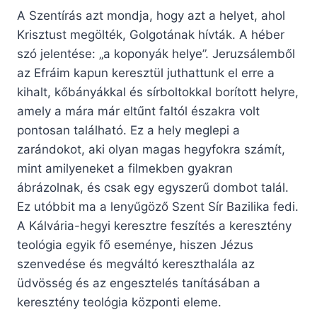
A Szentírás azt mondja, hogy azt a helyet, ahol
Krisztust megölték, Golgotának hívták. A héber
szó jelentése: „a koponyák helye”. Jeruzsálemből
az Efráim kapun keresztül juthattunk el erre a
kihalt, kőbányákkal és sírboltokkal borított helyre,
amely a mára már eltűnt faltól északra volt
pontosan található. Ez a hely meglepi a
zarándokot, aki olyan magas hegyfokra számít,
mint amilyeneket a filmekben gyakran
ábrázolnak, és csak egy egyszerű dombot talál.
Ez utóbbit ma a lenyűgöző Szent Sír Bazilika fedi.
A Kálvária-hegyi keresztre feszítés a keresztény
teológia egyik fő eseménye, hiszen Jézus
szenvedése és megváltó kereszthalála az
üdvösség és az engesztelés tanításában a
keresztény teológia központi eleme.