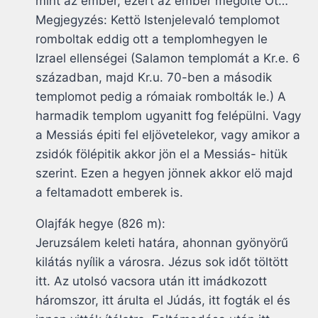
mint az ember, ezért az ember megölte Öt…
Megjegyzés: Kettö Istenjelevaló templomot
romboltak eddig ott a templomhegyen le
Izrael ellenségei (Salamon templomát a Kr.e. 6
században, majd Kr.u. 70-ben a második
templomot pedig a rómaiak rombolták le.) A
harmadik templom ugyanitt fog felépülni. Vagy
a Messiás épiti fel eljövetelekor, vagy amikor a
zsidók fölépitik akkor jön el a Messiás- hitük
szerint. Ezen a hegyen jönnek akkor elö majd
a feltamadott emberek is.
Olajfák hegye (826 m):
Jeruzsálem keleti határa, ahonnan gyönyörű
kilátás nyílik a városra. Jézus sok időt töltött
itt. Az utolsó vacsora után itt imádkozott
háromszor, itt árulta el Júdás, itt fogták el és