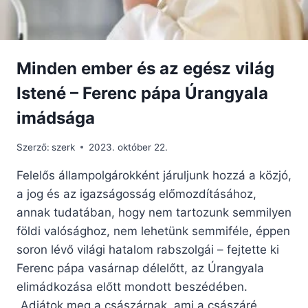
Minden ember és az egész világ
Istené – Ferenc pápa Úrangyala
imádsága
Szerző:
szerk
2023. október 22.
Felelős állampolgárokként járuljunk hozzá a közjó,
a jog és az igazságosság előmozdításához,
annak tudatában, hogy nem tartozunk semmilyen
földi valósághoz, nem lehetünk semmiféle, éppen
soron lévő világi hatalom rabszolgái – fejtette ki
Ferenc pápa vasárnap délelőtt, az Úrangyala
elimádkozása előtt mondott beszédében.
„Adjátok meg a császárnak, ami a császáré,