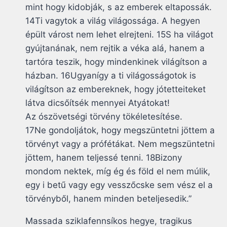
mint hogy kidobják, s az emberek eltapossák.
14Ti vagytok a világ világossága. A hegyen
épült várost nem lehet elrejteni. 15S ha világot
gyújtanának, nem rejtik a véka alá, hanem a
tartóra teszik, hogy mindenkinek világítson a
házban. 16Ugyanígy a ti világosságotok is
világítson az embereknek, hogy jótetteiteket
látva dicsőítsék mennyei Atyátokat!
Az ószövetségi törvény tökéletesítése.
17Ne gondoljátok, hogy megszüntetni jöttem a
törvényt vagy a prófétákat. Nem megszüntetni
jöttem, hanem teljessé tenni. 18Bizony
mondom nektek, míg ég és föld el nem múlik,
egy i betű vagy egy vesszőcske sem vész el a
törvényből, hanem minden beteljesedik.”
Massada sziklafennsíkos hegye, tragikus