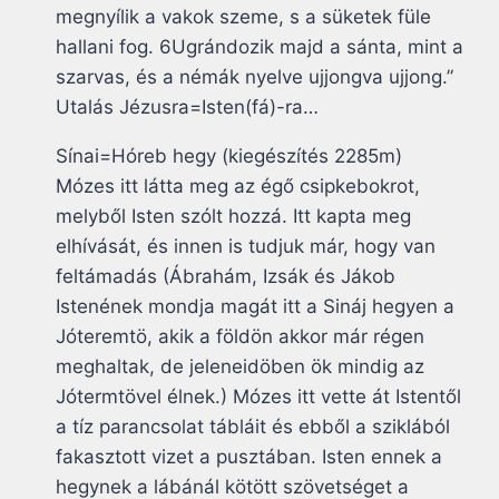
megnyílik a vakok szeme, s a süketek füle
hallani fog. 6Ugrándozik majd a sánta, mint a
szarvas, és a némák nyelve ujjongva ujjong.”
Utalás Jézusra=Isten(fá)-ra…
Sínai=Hóreb hegy (kiegészítés 2285m)
Mózes itt látta meg az égő csipkebokrot,
melyből Isten szólt hozzá. Itt kapta meg
elhívását, és innen is tudjuk már, hogy van
feltámadás (Ábrahám, Izsák és Jákob
Istenének mondja magát itt a Sináj hegyen a
Jóteremtö, akik a földön akkor már régen
meghaltak, de jeleneidöben ök mindig az
Jótermtövel élnek.) Mózes itt vette át Istentől
a tíz parancsolat tábláit és ebből a sziklából
fakasztott vizet a pusztában. Isten ennek a
hegynek a lábánál kötött szövetséget a