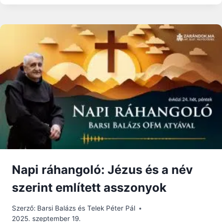
LEGYEN
MINDIG
A
SZÍVÜNKBŐL
FELSZÁLLÓ
FÉNY
–
FERENC
PÁPA
ÚRANGYALA
IMÁJA
Napi ráhangoló: Jézus és a név
szerint említett asszonyok
Szerző:
Barsi Balázs és Telek Péter Pál
2025. szeptember 19.