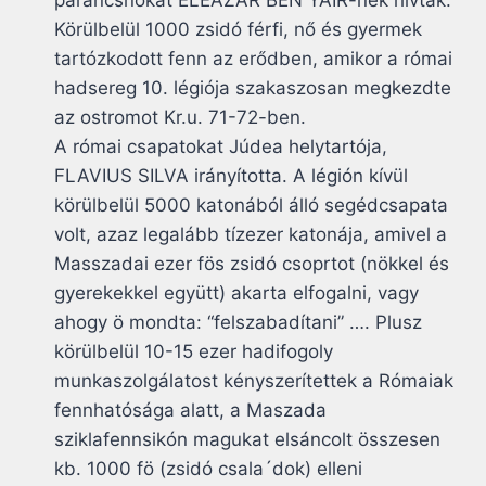
parancsnokát ELEAZAR BEN YAIR-nek hívták.
Körülbelül 1000 zsidó férfi, nő és gyermek
tartózkodott fenn az erődben, amikor a római
hadsereg 10. légiója szakaszosan megkezdte
az ostromot Kr.u. 71-72-ben.
A római csapatokat Júdea helytartója,
FLAVIUS SILVA irányította. A légión kívül
körülbelül 5000 katonából álló segédcsapata
volt, azaz legalább tízezer katonája, amivel a
Masszadai ezer fös zsidó csoprtot (nökkel és
gyerekekkel együtt) akarta elfogalni, vagy
ahogy ö mondta: “felszabadítani” …. Plusz
körülbelül 10-15 ezer hadifogoly
munkaszolgálatost kényszerítettek a Rómaiak
fennhatósága alatt, a Maszada
sziklafennsikón magukat elsáncolt összesen
kb. 1000 fö (zsidó csala´dok) elleni