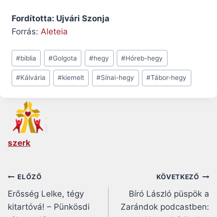
Fordította: Ujvári Szonja
Forrás:
Aleteia
Post
#
biblia
#
Golgota
#
hegy
#
Hóreb-hegy
Tags:
#
Kálvária
#
kiemelt
#
Sínai-hegy
#
Tábor-hegy
szerk
Bejegyzés
ELŐZŐ
KÖVETKEZŐ
Erősség Lelke, tégy
Bíró László püspök a
navigáció
kitartóvá! – Pünkösdi
Zarándok podcastben: