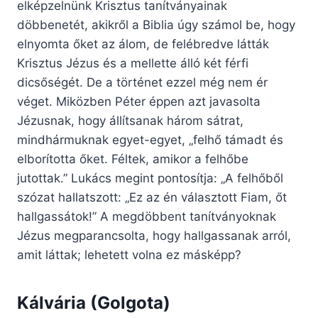
elképzelnünk Krisztus tanítványainak
döbbenetét, akikről a Biblia úgy számol be, hogy
elnyomta őket az álom, de felébredve látták
Krisztus Jézus és a mellette álló két férfi
dicsőségét. De a történet ezzel még nem ér
véget. Miközben Péter éppen azt javasolta
Jézusnak, hogy állítsanak három sátrat,
mindhármuknak egyet-egyet, „felhő támadt és
elborította őket. Féltek, amikor a felhőbe
jutottak.” Lukács megint pontosítja: „A felhőből
szózat hallatszott: „Ez az én választott Fiam, őt
hallgassátok!” A megdöbbent tanítványoknak
Jézus megparancsolta, hogy hallgassanak arról,
amit láttak; lehetett volna ez másképp?
Kálvária (Golgota)