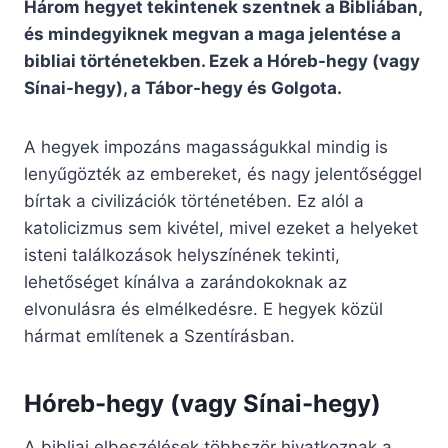
Három hegyet tekintenek szentnek a Bibliában,
és mindegyiknek megvan a maga jelentése a
bibliai történetekben. Ezek a Hóreb-hegy (vagy
Sínai-hegy), a Tábor-hegy és Golgota.
A hegyek impozáns magasságukkal mindig is
lenyűgözték az embereket, és nagy jelentőséggel
bírtak a civilizációk történetében. Ez alól a
katolicizmus sem kivétel, mivel ezeket a helyeket
isteni találkozások helyszínének tekinti,
lehetőséget kínálva a zarándokoknak az
elvonulásra és elmélkedésre. E hegyek közül
hármat említenek a Szentírásban.
Hóreb-hegy (vagy Sínai-hegy)
A bibliai elbeszélések többször hivatkoznak a