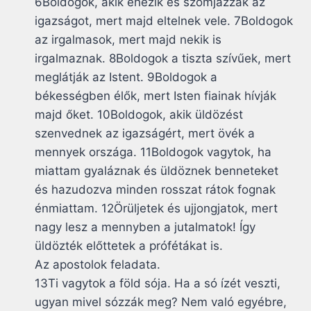
6Boldogok, akik éhezik és szomjazzák az
igazságot, mert majd eltelnek vele. 7Boldogok
az irgalmasok, mert majd nekik is
irgalmaznak. 8Boldogok a tiszta szívűek, mert
meglátják az Istent. 9Boldogok a
békességben élők, mert Isten fiainak hívják
majd őket. 10Boldogok, akik üldözést
szenvednek az igazságért, mert övék a
mennyek országa. 11Boldogok vagytok, ha
miattam gyaláznak és üldöznek benneteket
és hazudozva minden rosszat rátok fognak
énmiattam. 12Örüljetek és ujjongjatok, mert
nagy lesz a mennyben a jutalmatok! Így
üldözték előttetek a prófétákat is.
Az apostolok feladata.
13Ti vagytok a föld sója. Ha a só ízét veszti,
ugyan mivel sózzák meg? Nem való egyébre,