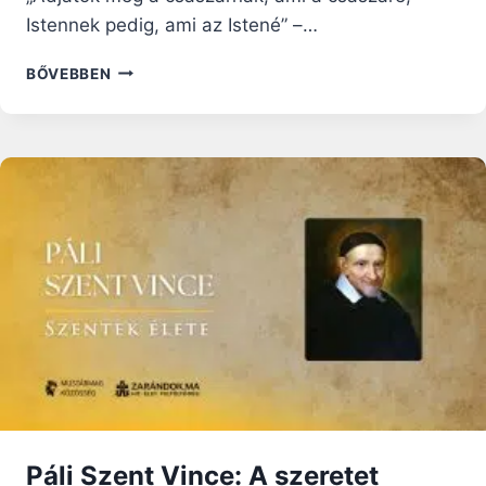
Istennek pedig, ami az Istené” –…
MINDEN
BŐVEBBEN
EMBER
ÉS
AZ
EGÉSZ
VILÁG
ISTENÉ
–
FERENC
PÁPA
ÚRANGYALA
IMÁDSÁGA
Páli Szent Vince: A szeretet