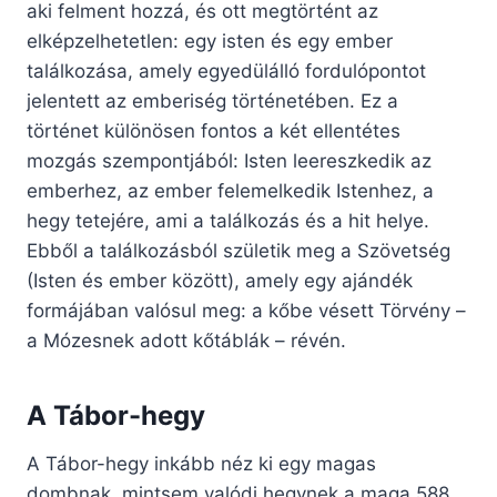
aki felment hozzá, és ott megtörtént az
elképzelhetetlen: egy isten és egy ember
találkozása, amely egyedülálló fordulópontot
jelentett az emberiség történetében. Ez a
történet különösen fontos a két ellentétes
mozgás szempontjából: Isten leereszkedik az
emberhez, az ember felemelkedik Istenhez, a
hegy tetejére, ami a találkozás és a hit helye.
Ebből a találkozásból születik meg a Szövetség
(Isten és ember között), amely egy ajándék
formájában valósul meg: a kőbe vésett Törvény –
a Mózesnek adott kőtáblák – révén.
A Tábor-hegy
A Tábor-hegy inkább néz ki egy magas
dombnak, mintsem valódi hegynek a maga 588