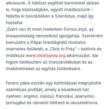
alkossunk. A hálózat segíthet bennünket abban
is, hogy közösségben, együtt imádkozzunk –
fejtette ki beszédében a Szentatya, majd így
folytatta:
„Ezért van itt most mellettem Fornos atya, az
Imaapostolság nemzetközi igazgatója. Szeretném
bemutatni a Pápai Imavilágháló hivatalos
internetes felületét, a „Click to Pray” – kattints és
imádkozz
www.clicktopray.org
alkalmazást. Ide
fogom beilleszteni az imaszándékokat és az
imakérelmeket az egyház küldetésére.
Ferenc pápa ezután egy kattintással megnyitotta
személyes profilját, amely a következő hat
nyelven: angolul, olaszul, franciául, spanyolul,
portugálul és németül tölthető le okostelefonra.