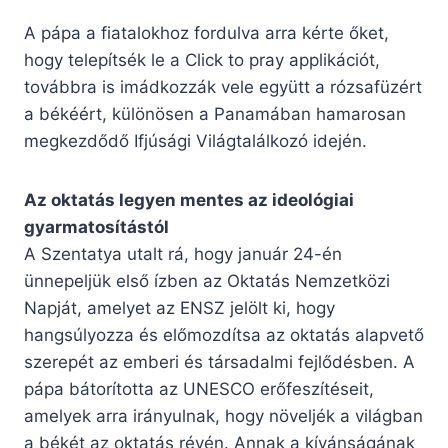
A pápa a fiatalokhoz fordulva arra kérte őket,
hogy telepítsék le a Click to pray applikációt,
továbbra is imádkozzák vele együtt a rózsafüzért
a békéért, különösen a Panamában hamarosan
megkezdődő Ifjúsági Világtalálkozó idején.
Az oktatás legyen mentes az ideológiai
gyarmatosítástól
A Szentatya utalt rá, hogy január 24-én
ünnepeljük első ízben az Oktatás Nemzetközi
Napját, amelyet az ENSZ jelölt ki, hogy
hangsúlyozza és előmozdítsa az oktatás alapvető
szerepét az emberi és társadalmi fejlődésben. A
pápa bátorította az UNESCO erőfeszítéseit,
amelyek arra irányulnak, hogy növeljék a világban
a békét az oktatás révén. Annak a kívánságának