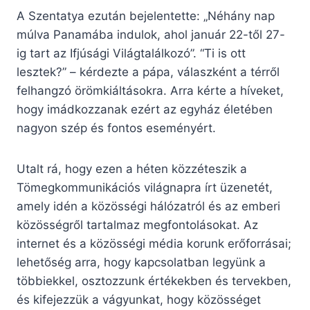
A Szentatya ezután bejelentette: „Néhány nap
múlva Panamába indulok, ahol január 22-től 27-
ig tart az Ifjúsági Világtalálkozó”. “Ti is ott
lesztek?” – kérdezte a pápa, válaszként a térről
felhangzó örömkiáltásokra. Arra kérte a híveket,
hogy imádkozzanak ezért az egyház életében
nagyon szép és fontos eseményért.
Utalt rá, hogy ezen a héten közzéteszik a
Tömegkommunikációs világnapra írt üzenetét,
amely idén a közösségi hálózatról és az emberi
közösségről tartalmaz megfontolásokat. Az
internet és a közösségi média korunk erőforrásai;
lehetőség arra, hogy kapcsolatban legyünk a
többiekkel, osztozzunk értékekben és tervekben,
és kifejezzük a vágyunkat, hogy közösséget