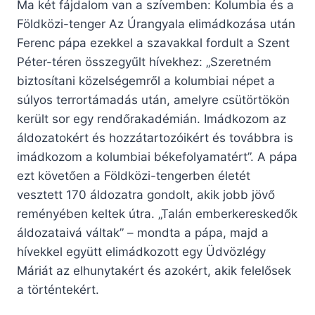
Ma két fájdalom van a szívemben: Kolumbia és a
Földközi-tenger Az Úrangyala elimádkozása után
Ferenc pápa ezekkel a szavakkal fordult a Szent
Péter-téren összegyűlt hívekhez: „Szeretném
biztosítani közelségemről a kolumbiai népet a
súlyos terrortámadás után, amelyre csütörtökön
került sor egy rendőrakadémián. Imádkozom az
áldozatokért és hozzátartozóikért és továbbra is
imádkozom a kolumbiai békefolyamatért”. A pápa
ezt követően a Földközi-tengerben életét
vesztett 170 áldozatra gondolt, akik jobb jövő
reményében keltek útra. „Talán emberkereskedők
áldozataivá váltak” – mondta a pápa, majd a
hívekkel együtt elimádkozott egy Üdvözlégy
Máriát az elhunytakért és azokért, akik felelősek
a történtekért.