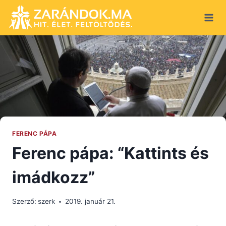
Skip
to
content
FERENC PÁPA
Ferenc pápa: “Kattints és
imádkozz”
Szerző:
szerk
2019. január 21.