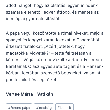
adott hangot, hogy az oktatás legyen mindenki
számára elérhető, legyen átfogó, és mentes az
ideológiai gyarmatosítástól.
A pápa végül köszöntötte a római híveket, majd a
spanyol és lengyel zarándokokat, a Panamából
érkezett fiatalokat. „Azért jöttetek, hogy
magatokkal vigyetek?” – tette fel tréfásan a
kérdést. Végül külön üdvözölte a Raoul Follereau
Barátainak Olasz Egyesülete tagjait és a Hansen-
kórban, leprában szenvedő betegeket, valamint
gondozóikat és segítőiket.
Vertse Márta – Vatikán
Post
#
Ferenc pápa
#
imádság
#
kiemelt