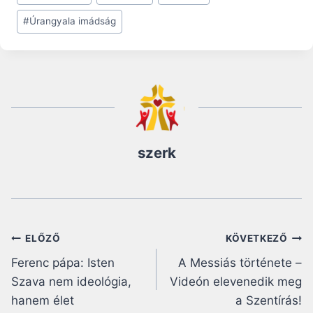
Tags:
#
Úrangyala imádság
szerk
Bejegyzés
ELŐZŐ
KÖVETKEZŐ
Ferenc pápa: Isten
A Messiás története –
navigáció
Szava nem ideológia,
Videón elevenedik meg
hanem élet
a Szentírás!