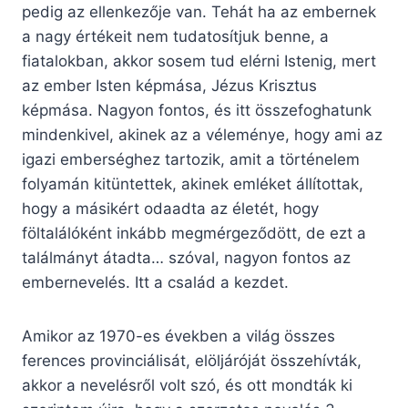
pedig az ellenkezője van. Tehát ha az embernek
a nagy értékeit nem tudatosítjuk benne, a
fiatalokban, akkor sosem tud elérni Istenig, mert
az ember Isten képmása, Jézus Krisztus
képmása. Nagyon fontos, és itt összefoghatunk
mindenkivel, akinek az a véleménye, hogy ami az
igazi emberséghez tartozik, amit a történelem
folyamán kitüntettek, akinek emléket állítottak,
hogy a másikért odaadta az életét, hogy
föltalálóként inkább megmérgeződött, de ezt a
találmányt átadta… szóval, nagyon fontos az
embernevelés. Itt a család a kezdet.
Amikor az 1970-es években a világ összes
ferences provinciálisát, elöljáróját összehívták,
akkor a nevelésről volt szó, és ott mondták ki