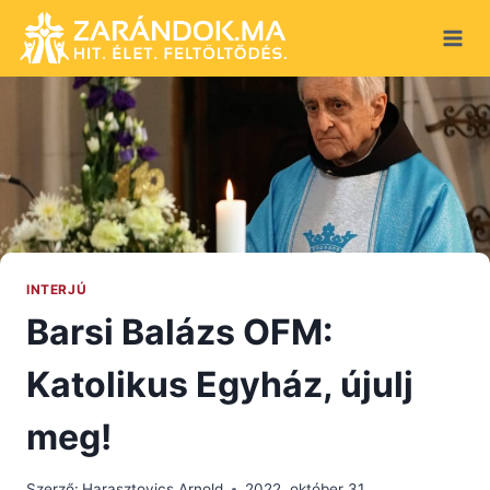
Skip
to
content
INTERJÚ
Barsi Balázs OFM:
Katolikus Egyház, újulj
meg!
Szerző:
Harasztovics Arnold
2022. október 31.