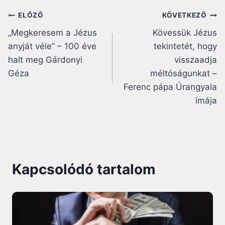
Bejegyzés
ELŐZŐ
KÖVETKEZŐ
„Megkeresem a Jézus
Kövessük Jézus
navigáció
anyját véle” – 100 éve
tekintetét, hogy
halt meg Gárdonyi
visszaadja
Géza
méltóságunkat –
Ferenc pápa Úrangyala
imája
Kapcsolódó tartalom