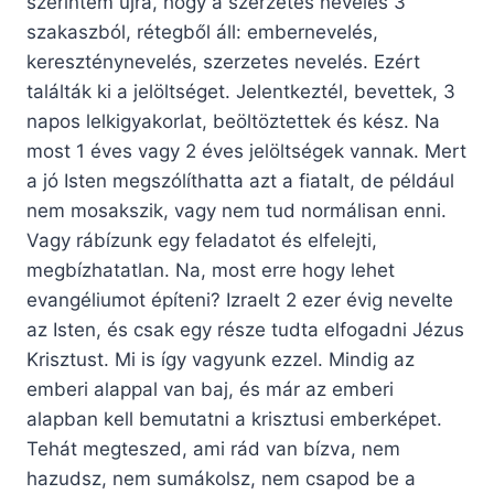
szerintem újra, hogy a szerzetes nevelés 3
szakaszból, rétegből áll: embernevelés,
kereszténynevelés, szerzetes nevelés. Ezért
találták ki a jelöltséget. Jelentkeztél, bevettek, 3
napos lelkigyakorlat, beöltöztettek és kész. Na
most 1 éves vagy 2 éves jelöltségek vannak. Mert
a jó Isten megszólíthatta azt a fiatalt, de például
nem mosakszik, vagy nem tud normálisan enni.
Vagy rábízunk egy feladatot és elfelejti,
megbízhatatlan. Na, most erre hogy lehet
evangéliumot építeni? Izraelt 2 ezer évig nevelte
az Isten, és csak egy része tudta elfogadni Jézus
Krisztust. Mi is így vagyunk ezzel. Mindig az
emberi alappal van baj, és már az emberi
alapban kell bemutatni a krisztusi emberképet.
Tehát megteszed, ami rád van bízva, nem
hazudsz, nem sumákolsz, nem csapod be a