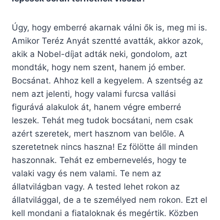
Úgy, hogy emberré akarnak válni ők is, meg mi is.
Amikor Teréz Anyát szentté avatták, akkor azok,
akik a Nobel-díjat adták neki, gondolom, azt
mondták, hogy nem szent, hanem jó ember.
Bocsánat. Ahhoz kell a kegyelem. A szentség az
nem azt jelenti, hogy valami furcsa vallási
figurává alakulok át, hanem végre emberré
leszek. Tehát meg tudok bocsátani, nem csak
azért szeretek, mert hasznom van belőle. A
szeretetnek nincs haszna! Ez fölötte áll minden
haszonnak. Tehát ez embernevelés, hogy te
valaki vagy és nem valami. Te nem az
állatvilágban vagy. A tested lehet rokon az
állatvilággal, de a te személyed nem rokon. Ezt el
kell mondani a fiataloknak és megértik. Közben