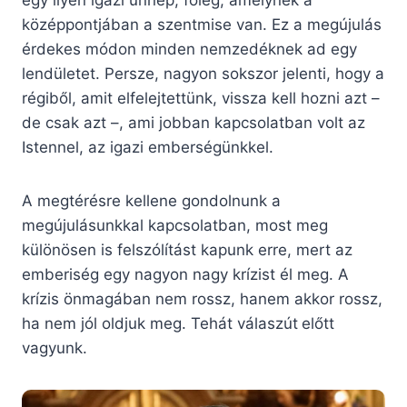
egy ilyen igazi ünnep, főleg, amelynek a
középpontjában a szentmise van. Ez a megújulás
érdekes módon minden nemzedéknek ad egy
lendületet. Persze, nagyon sokszor jelenti, hogy a
régiből, amit elfelejtettünk, vissza kell hozni azt –
de csak azt –, ami jobban kapcsolatban volt az
Istennel, az igazi emberségünkkel.
A megtérésre kellene gondolnunk a
megújulásunkkal kapcsolatban, most meg
különösen is felszólítást kapunk erre, mert az
emberiség egy nagyon nagy krízist él meg. A
krízis önmagában nem rossz, hanem akkor rossz,
ha nem jól oldjuk meg. Tehát válaszút
előtt
vagyunk.