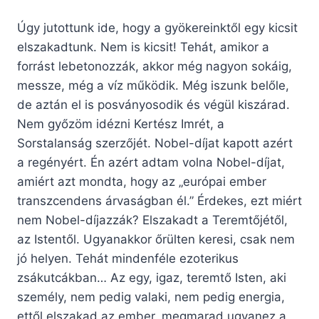
Úgy jutottunk ide, hogy a gyökereinktől egy kicsit
elszakadtunk. Nem is kicsit! Tehát, amikor a
forrást lebetonozzák, akkor még nagyon sokáig,
messze, még a víz működik. Még iszunk belőle,
de aztán el is posványosodik és végül kiszárad.
Nem győzöm idézni Kertész Imrét, a
Sorstalanság szerzőjét. Nobel-díjat kapott azért
a regényért. Én azért adtam volna Nobel-díjat,
amiért azt mondta, hogy az „európai ember
transzcendens árvaságban él.” Érdekes, ezt miért
nem Nobel-díjazzák? Elszakadt a Teremtőjétől,
az Istentől. Ugyanakkor őrülten keresi, csak nem
jó helyen. Tehát mindenféle ezoterikus
zsákutcákban… Az egy, igaz, teremtő Isten, aki
személy, nem pedig valaki, nem pedig energia,
ettől elszakad az ember, megmarad ugyanez a