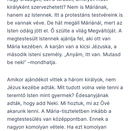
királyként szervezhetett? Nem is Máriának,
hanem az Istennek. Itt a protestáns testvéreink is
be vannak véve. De hát megáll Máriánál, mert az
Isten odáig jött el. Ő szülte a világ Megváltóját. A
megtestesült Istennek ajánlja fel, aki ott van
Mária kezében. A karján van a kicsi Jézuska, a
második isteni személy. „Anyám, itt van. Mutasd
be neki” –mondhatja.
Amikor ajándékot vittek a három királyok, nem
Jézus kezébe adták. Mit tudott volna vele tenni a
teremtő Isten mint gyermek? Édesanyjának
adták, hogy add Neki. Mi hoztuk, mi az Övé
akarunk lenni. A Mária-tiszteletben inkább a
megtestesülés van középpontban. Ennek a
nagyon komolyan vétele. Ha ezt komolyan