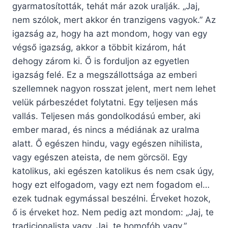
gyarmatosították, tehát már azok uralják. „Jaj,
nem szólok, mert akkor én tranzigens vagyok.” Az
igazság az, hogy ha azt mondom, hogy van egy
végső igazság, akkor a többit kizárom, hát
dehogy zárom ki. Ő is forduljon az egyetlen
igazság felé. Ez a megszállottsága az emberi
szellemnek nagyon rosszat jelent, mert nem lehet
velük párbeszédet folytatni. Egy teljesen más
vallás. Teljesen más gondolkodású ember, aki
ember marad, és nincs a médiának az uralma
alatt. Ő egészen hindu, vagy egészen nihilista,
vagy egészen ateista, de nem görcsöl. Egy
katolikus, aki egészen katolikus és nem csak úgy,
hogy ezt elfogadom, vagy ezt nem fogadom el…
ezek tudnak egymással beszélni. Érveket hozok,
ő is érveket hoz. Nem pedig azt mondom: „Jaj, te
tradicionalista vagy. Jaj, te homofób vagy.”