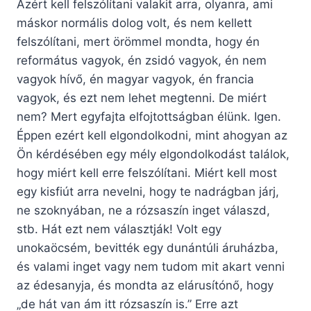
Azért kell felszólítani valakit arra, olyanra, ami
máskor normális dolog volt, és nem kellett
felszólítani, mert örömmel mondta, hogy én
református vagyok, én zsidó vagyok, én nem
vagyok hívő, én magyar vagyok, én francia
vagyok, és ezt nem lehet megtenni. De miért
nem? Mert egyfajta elfojtottságban élünk. Igen.
Éppen ezért kell elgondolkodni, mint ahogyan az
Ön kérdésében egy mély elgondolkodást találok,
hogy miért kell erre felszólítani. Miért kell most
egy kisfiút arra nevelni, hogy te nadrágban járj,
ne szoknyában, ne a rózsaszín inget válaszd,
stb. Hát ezt nem választják! Volt egy
unokaöcsém, bevitték egy dunántúli áruházba,
és valami inget vagy nem tudom mit akart venni
az édesanyja, és mondta az elárusítónő, hogy
„de hát van ám itt rózsaszín is.” Erre azt