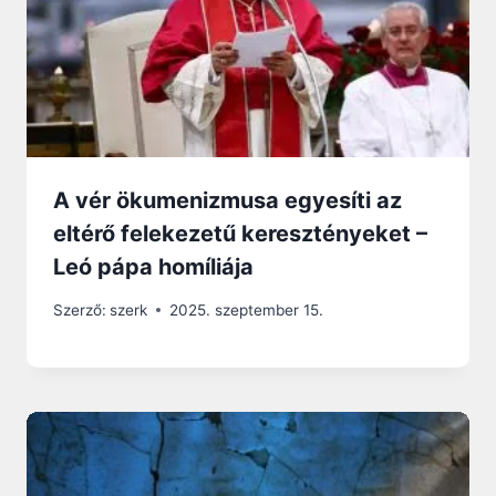
A vér ökumenizmusa egyesíti az
eltérő felekezetű keresztényeket –
Leó pápa homíliája
Szerző:
szerk
2025. szeptember 15.