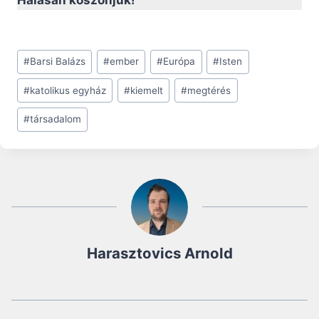
Post
#
Barsi Balázs
#
ember
#
Európa
#
Isten
Tags:
#
katolikus egyház
#
kiemelt
#
megtérés
#
társadalom
Harasztovics Arnold