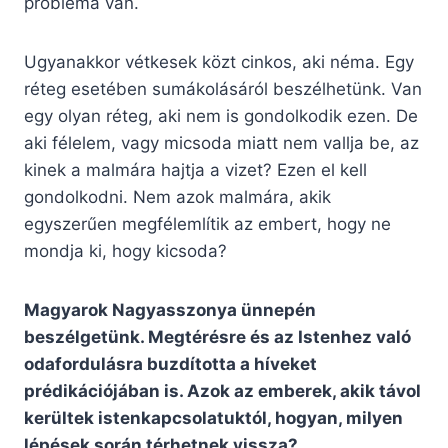
probléma van.
Ugyanakkor vétkesek közt cinkos, aki néma. Egy
réteg esetében sumákolásáról beszélhetünk. Van
egy olyan réteg, aki nem is gondolkodik ezen. De
aki félelem, vagy micsoda miatt nem vallja be, az
kinek a malmára hajtja a vizet? Ezen el kell
gondolkodni. Nem azok malmára, akik
egyszerűen megfélemlítik az embert, hogy ne
mondja ki, hogy kicsoda?
Magyarok Nagyasszonya ünnepén
beszélgetünk. Megtérésre és az Istenhez való
odafordulásra buzdította a híveket
prédikációjában is. Azok az emberek, akik távol
kerültek istenkapcsolatuktól, hogyan, milyen
lépések során térhetnek vissza?