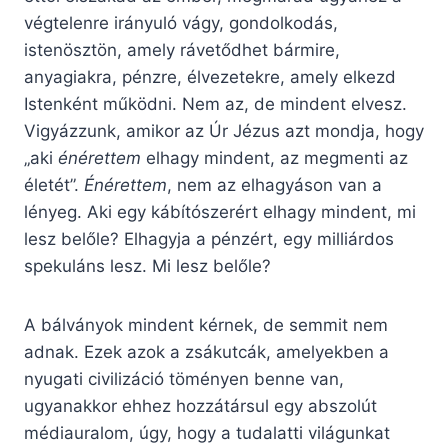
végtelenre irányuló vágy, gondolkodás,
istenösztön, amely rávetődhet bármire,
anyagiakra, pénzre, élvezetekre, amely elkezd
Istenként működni. Nem az, de mindent elvesz.
Vigyázzunk, amikor az Úr Jézus azt mondja, hogy
„aki
énérettem
elhagy mindent, az megmenti az
életét”.
Énérettem
, nem az elhagyáson van a
lényeg. Aki egy kábítószerért elhagy mindent, mi
lesz belőle? Elhagyja a pénzért, egy milliárdos
spekuláns lesz. Mi lesz belőle?
A bálványok mindent kérnek, de semmit nem
adnak. Ezek azok a zsákutcák, amelyekben a
nyugati civilizáció töményen benne van,
ugyanakkor ehhez hozzátársul egy abszolút
médiauralom, úgy, hogy a tudalatti világunkat