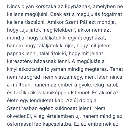
Nincs olyan korszaka az Egyháznak, amelyben ne
kellene megújulni. Csak ezt a megújulás fogalmat
kellene tisztázni. Amikor Szent Pál azt mondja,
hogy „újuljatok meg lélekben”, akkor nem azt
mondja, hogy találjatok ki egy új egyházat,
hanem hogy találjátok ki újra, hogy mit jelent
papnak lenni, találjátok ki, hogy mit jelent
keresztény házasnak lenni. A megújulás a
kinyilatkoztatás folyamán mindig megtérés. Tehát
nem retrográd, nem visszamegy, mert Isten nincs
a múltban, hanem az ember a gyökerekig hatol,
és találkozik valamiképpen Istennel. És akkor az
élete egy lendületet kap. Az új dolog a
Szentírásban egész különöset jelent. Nem
okvetlenül, világi értelemben új, hanem mindig az
ősforrással lép kapcsolatba. Ez az embernek az