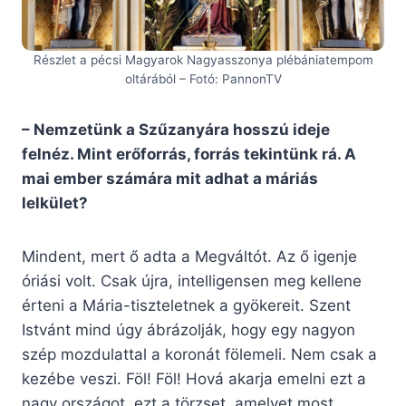
Részlet a pécsi Magyarok Nagyasszonya plébániatempom
oltárából – Fotó: PannonTV
– Nemzetünk a Szűzanyára hosszú ideje
felnéz. Mint erőforrás, forrás tekintünk rá. A
mai ember számára mit adhat a máriás
lelkület?
Mindent, mert ő adta a Megváltót. Az ő igenje
óriási volt. Csak újra, intelligensen meg kellene
érteni a Mária-tiszteletnek a gyökereit. Szent
Istvánt mind úgy ábrázolják, hogy egy nagyon
szép mozdulattal a koronát fölemeli. Nem csak a
kezébe veszi. Föl! Föl! Hová akarja emelni ezt a
nagy országot, ezt a törzset, amelyet most