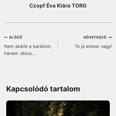
Czopf Éva Klára TORG
Bejegyzés
ELŐZŐ
KÖVETKEZŐ
Nem akárki a barátom,
Te jó ember vagy!
navigáció
hanem Jézus…
Kapcsolódó tartalom