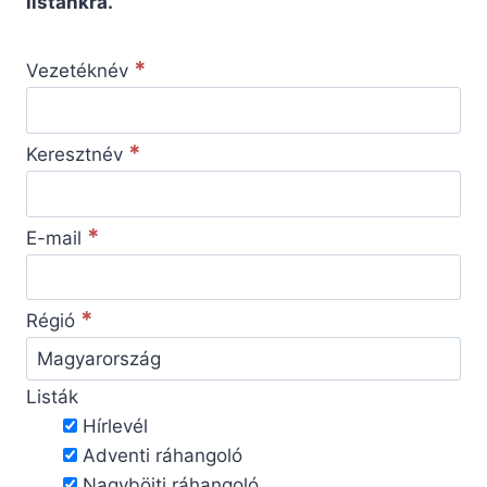
listánkra.
*
Vezetéknév
*
Keresztnév
*
E-mail
*
Régió
Listák
Hírlevél
Adventi ráhangoló
Nagyböjti ráhangoló