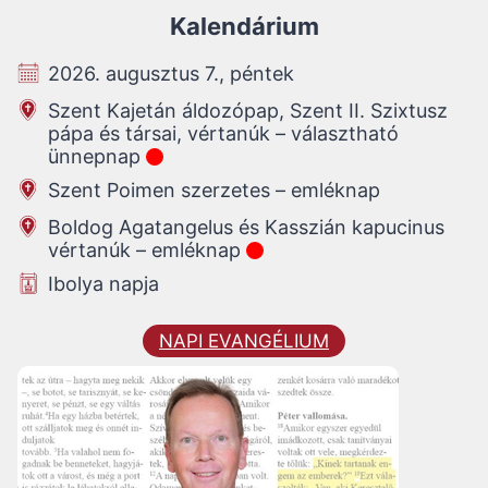
Kalendárium
2026. augusztus 7., péntek
Szent Kajetán áldozópap, Szent II. Szixtusz
pápa és társai, vértanúk – választható
ünnepnap
Szent Poimen szerzetes – emléknap
Boldog Agatangelus és Kasszián kapucinus
vértanúk – emléknap
Ibolya napja
NAPI EVANGÉLIUM