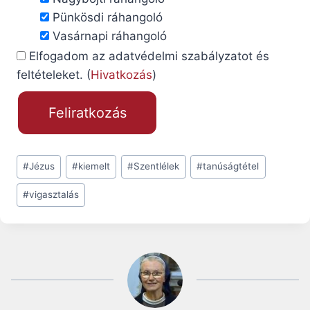
Pünkösdi ráhangoló
Vasárnapi ráhangoló
Elfogadom az adatvédelmi szabályzatot és
feltételeket. (
Hivatkozás
)
Post
#
Jézus
#
kiemelt
#
Szentlélek
#
tanúságtétel
Tags:
#
vigasztalás