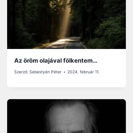
Az öröm olajával fölkentem…
Szerző:
Sebestyén Péter
2024. február 11.