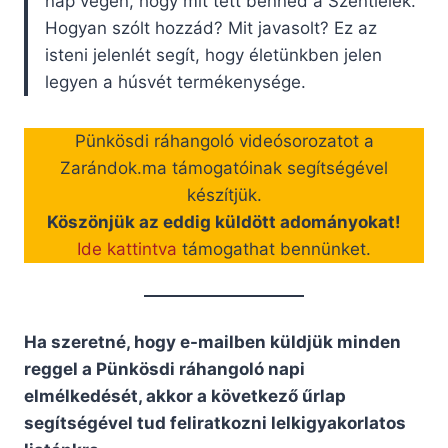
nap végén, hogy mit tett benned a Szentlélek.
Hogyan szólt hozzád? Mit javasolt? Ez az
isteni jelenlét segít, hogy életünkben jelen
legyen a húsvét termékenysége.
Pünkösdi ráhangoló videósorozatot a
Zarándok.ma támogatóinak segítségével
készítjük.
Köszönjük az eddig küldött adományokat!
Ide kattintva
támogathat bennünket.
Ha szeretné, hogy e-mailben küldjük minden
reggel a Pünkösdi ráhangoló napi
elmélkedését, akkor a következő űrlap
segítségével tud feliratkozni lelkigyakorlatos