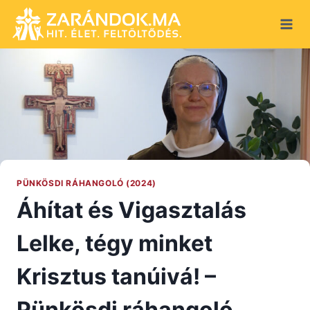
Skip
to
content
PÜNKÖSDI RÁHANGOLÓ (2024)
Áhítat és Vigasztalás
Lelke, tégy minket
Krisztus tanúivá! –
Pünkösdi ráhangoló