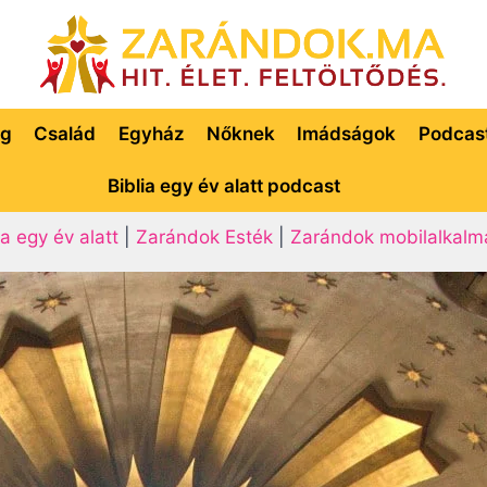
ég
Család
Egyház
Nőknek
Imádságok
Podcas
Biblia egy év alatt podcast
ia egy év alatt
|
Zarándok Esték
|
Zarándok mobilalkalm