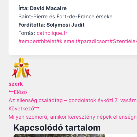
Írta: David Macaire
Saint-Pierre és Fort-de-France érseke
Fordította: Solymosi Judit
Forrás:
catholique.fr
P
#
ember
#
hitélet
#
kiemelt
#
paradicsom
#
Szentléle
o
s
t
T
a
szerk
g
B
Előző
s
Az ellenség családtag – gondolatok évközi 7. vasár
e
:
Következő
Milyen szomorú, amikor keresztény népek ellenségn
j
Kapcsolódó tartalom
e