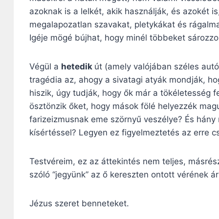
azoknak is a lelkét, akik használják, és azokét 
megalapozatlan szavakat, pletykákat és rágalmak
Igéje mögé bújhat, hogy minél többeket sározz
Végül a
hetedik
út (amely valójában széles autó
tragédia az, ahogy a sivatagi atyák mondják, hog
hiszik, úgy tudják, hogy ők már a tökéletesség f
ösztönzik őket, hogy mások fölé helyezzék maguka
farizeizmusnak eme szörnyű veszélye? És hány
kísértéssel? Legyen ez figyelmeztetés az erre 
Testvéreim, ez az áttekintés nem teljes, másr
szóló “jegyünk” az ő kereszten ontott vérének ár
Jézus szeret benneteket.