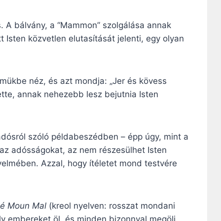
us. A bálvány, a “Mammon” szolgálása annak
Isten közvetlen elutasítását jelenti, egy olyan
zemükbe néz, és azt mondja: „Jer és kövess
tette, annak nehezebb lesz bejutnia Isten
dósról szóló példabeszédben – épp úgy, mint a
az adósságokat, az nem részesülhet Isten
yelmében. Azzal, hogy ítéletet mond testvére
lé Moun Mal
(kreol nyelven: rosszat mondani
y embereket öl, és minden bizonnyal megöli