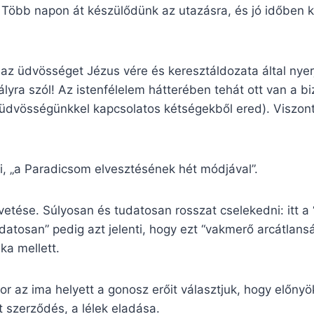
. Több napon át készülődünk az utazásra, és jó időben 
 az üdvösséget Jézus vére és keresztáldozata által nyerj
tályra szól! Az istenfélelem hátterében tehát ott van a b
 üdvösségünkkel kapcsolatos kétségekből ered). Viszo
, „a Paradicsom elvesztésének hét módjával”.
tése. Súlyosan és tudatosan rosszat cselekedni: itt a “s
tudatosan” pedig azt jelenti, hogy ezt “vakmerő arcátlans
ka mellett.
r az ima helyett a gonosz erőit választjuk, hogy előn
t szerződés, a lélek eladása.