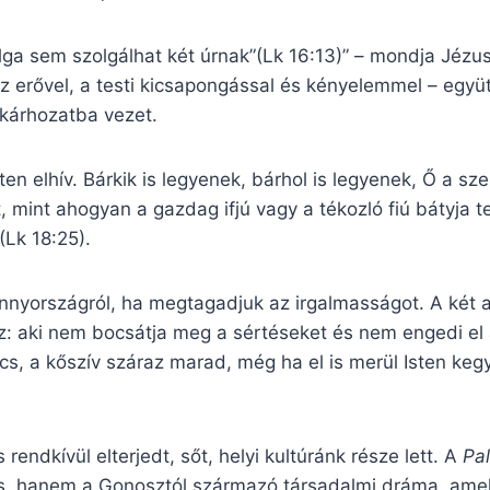
lga sem szolgálhat két úrnak”(Lk 16:13)” – mondja Jéz
z erővel, a testi kicsapongással és kényelemmel – együtt 
 kárhozatba vezet.
ten elhív. Bárkik is legyenek, bárhol is legyenek, Ő a s
t, mint ahogyan a gazdag ifjú vagy a tékozló fiú bátyja 
(Lk 18:25).
yországról, ha megtagadjuk az irgalmasságot. A két a
: aki nem bocsátja meg a sértéseket és nem engedi el 
s, a kőszív száraz marad, még ha el is merül Isten keg
 rendkívül elterjedt, sőt, helyi kultúránk része lett. A
Pa
s, hanem a Gonosztól származó társadalmi dráma, amel