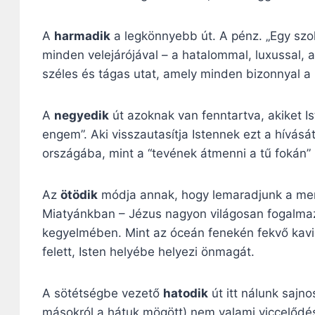
A
harmadik
a legkönnyebb út. A pénz. „Egy szo
minden velejárójával – a hatalommal, luxussal, a
széles és tágas utat, amely minden bizonnyal a
A
negyedik
út azoknak van fenntartva, akiket Is
engem”. Aki visszautasítja Istennek ezt a hívásá
országába, mint a “tevének átmenni a tű fokán” 
Az
ötödik
módja annak, hogy lemaradjunk a menn
Miatyánkban – Jézus nagyon világosan fogalmaz
kegyelmében. Mint az óceán fenekén fekvő kavic
felett, Isten helyébe helyezi önmagát.
A sötétségbe vezető
hatodik
út itt nálunk sajnos
másokról a hátuk mögött) nem valami viccelődé