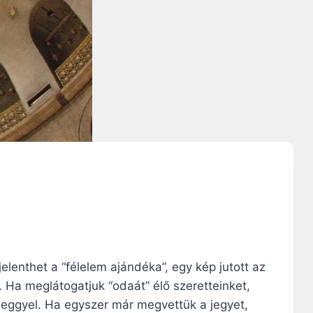
lenthet a “félelem ajándéka”, egy kép jutott az
. Ha meglátogatjuk “odaát” élő szeretteinket,
jeggyel. Ha egyszer már megvettük a jegyet,