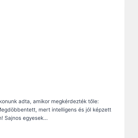
okonunk adta, amikor megkérdezték tőle:
egdöbbentett, mert intelligens és jól képzett
én! Sajnos egyesek…