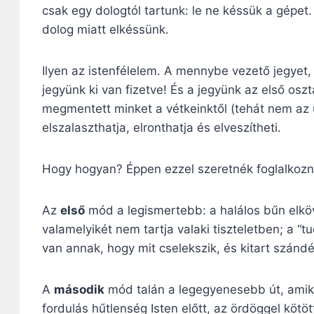
csak egy dologtól tartunk: le ne késsük a gépet
dolog miatt elkéssünk.
Ilyen az istenfélelem. A mennybe vezető jegyet,
jegyünk ki van fizetve! És a jegyünk az első osz
megmentett minket a vétkeinktől (tehát nem az
elszalaszthatja, elronthatja és elveszítheti.
Hogy hogyan? Éppen ezzel szeretnék foglalkozni
Az
első
mód a legismertebb: a halálos bűn elköve
valamelyikét nem tartja valaki tiszteletben; a “
van annak, hogy mit cselekszik, és kitart szándé
A
második
mód talán a legegyenesebb út, amiko
fordulás hűtlenség Isten előtt, az ördöggel kötöt