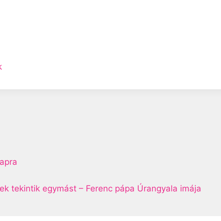
k
napra
ek tekintik egymást – Ferenc pápa Úrangyala imája