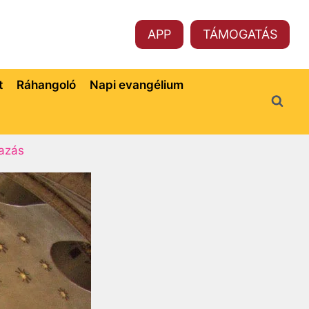
APP
TÁMOGATÁS
t
Ráhangoló
Napi evangélium
azás