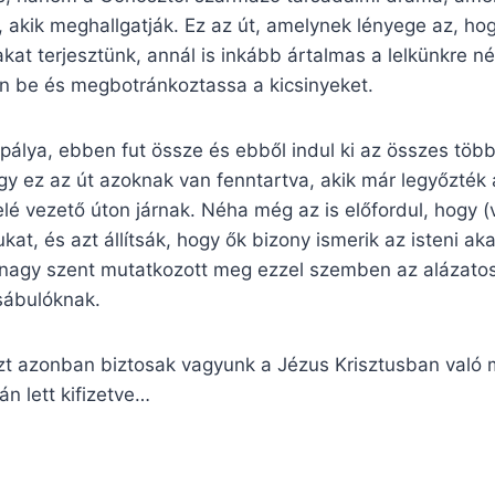
is, akik meghallgatják. Ez az út, amelynek lényege az, h
at terjesztünk, annál is inkább ártalmas a lelkünkre né
on be és megbotránkoztassa a kicsinyeket.
pálya, ebben fut össze és ebből indul ki az összes többi
y ez az út azoknak van fenntartva, akik már legyőzték a
elé vezető úton járnak. Néha még az is előfordul, hogy (
t, és azt állítsák, hogy ők bizony ismerik az isteni akar
 nagy szent mutatkozott meg ezzel szemben az alázato
csábulóknak.
észt azonban biztosak vagyunk a Jézus Krisztusban val
án lett kifizetve…