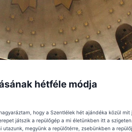
ásának hétféle módja
gyaráztam, hogy a Szentlélek hét ajándéka közül mit je
epet játszik a repülőgép a mi életünkben itt a szigeten
i utazunk, megyünk a repülőtérre, zsebünkben a repülő