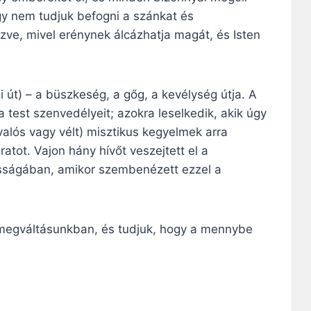
ogy nem tudjuk befogni a szánkat és
zve, mivel erénynek álcázhatja magát, és Isten
 út) – a büszkeség, a gőg, a kevélység útja. A
 test szenvedélyeit; azokra leselkedik, akik úgy
valós vagy vélt) misztikus kegyelmek arra
atot. Vajon hány hívőt veszejtett el a
sságában, amikor szembenézett ezzel a
ó megváltásunkban, és tudjuk, hogy a mennybe