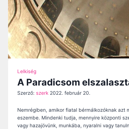
Lelkiség
A Paradicsom elszalaszt
Szerző:
szerk
2022. február 20.
Nemrégiben, amikor fiatal bérmálkozóknak azt ma
eszembe. Mindenki tudja, mennyire központi szer
vagy hazajövünk, munkába, nyaralni vagy tanuln