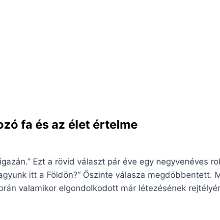
zó fa és az élet értelme
gazán.” Ezt a rövid választ pár éve egy negyvenéves r
agyunk itt a Földön?” Őszinte válasza megdöbbentett. M
során valamikor elgondolkodott már létezésének rejtély