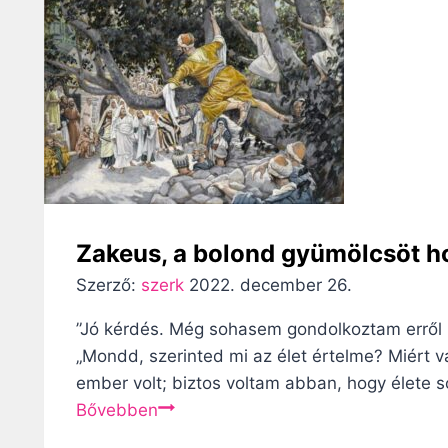
g
y
z
é
s
n
Zakeus, a bolond gyümölcsöt ho
a
Szerző:
szerk
2022. december 26.
v
”Jó kérdés. Még sohasem gondolkoztam erről i
„Mondd, szerinted mi az élet értelme? Miért v
i
ember volt; biztos voltam abban, hogy élete 
g
Z
Bővebben
a
á