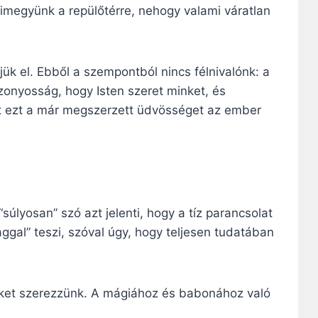
kimegyünk a repülőtérre, nehogy valami váratlan
ük el. Ebből a szempontból nincs félnivalónk: a
izonyosság, hogy Isten szeret minket, és
nt ezt a már megszerzett üdvösséget az ember
úlyosan” szó azt jelenti, hogy a tíz parancsolat
ággal” teszi, szóval úgy, hogy teljesen tudatában
yöket szerezzünk. A mágiához és babonához való