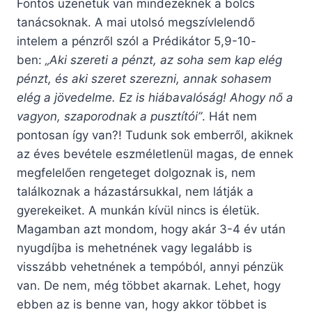
Fontos üzenetük van mindezeknek a bölcs
tanácsoknak. A mai utolsó megszívlelendő
intelem a pénzről szól a Prédikátor 5,9-10-
ben:
„Aki szereti a pénzt, az soha sem kap elég
pénzt, és aki szeret szerezni, annak sohasem
elég a jövedelme. Ez is hiábavalóság! Ahogy nő a
vagyon, szaporodnak a pusztítói”
. Hát nem
pontosan így van?! Tudunk sok emberről, akiknek
az éves bevétele eszméletlenül magas, de ennek
megfelelően rengeteget dolgoznak is, nem
találkoznak a házastársukkal, nem látják a
gyerekeiket. A munkán kívül nincs is életük.
Magamban azt mondom, hogy akár 3-4 év után
nyugdíjba is mehetnének vagy legalább is
visszább vehetnének a tempóból, annyi pénzük
van. De nem, még többet akarnak. Lehet, hogy
ebben az is benne van, hogy akkor többet is