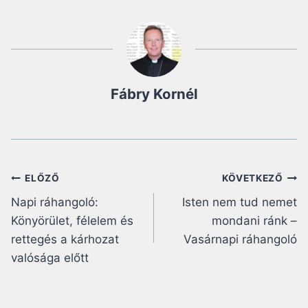
Fábry Kornél
Bejegyzés
ELŐZŐ
KÖVETKEZŐ
Napi ráhangoló:
Isten nem tud nemet
navigáció
Könyörület, félelem és
mondani ránk –
rettegés a kárhozat
Vasárnapi ráhangoló
valósága előtt