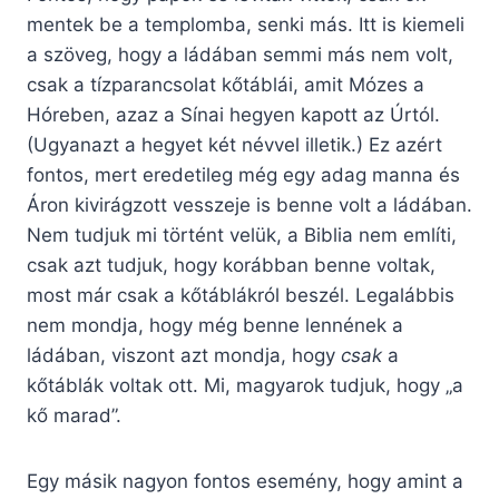
mentek be a templomba, senki más. Itt is kiemeli
a szöveg, hogy a ládában semmi más nem volt,
csak a tízparancsolat kőtáblái, amit Mózes a
Hóreben, azaz a Sínai hegyen kapott az Úrtól.
(Ugyanazt a hegyet két névvel illetik.) Ez azért
fontos, mert eredetileg még egy adag manna és
Áron kivirágzott vesszeje is benne volt a ládában.
Nem tudjuk mi történt velük, a Biblia nem említi,
csak azt tudjuk, hogy korábban benne voltak,
most már csak a kőtáblákról beszél. Legalábbis
nem mondja, hogy még benne lennének a
ládában, viszont azt mondja, hogy
csak
a
kőtáblák voltak ott. Mi, magyarok tudjuk, hogy „a
kő marad”.
Egy másik nagyon fontos esemény, hogy amint a