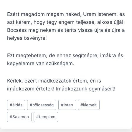
Ezért megadom magam neked, Uram Istenem, és
azt kérem, hogy tégy engem teljessé, alkoss újjá!
Bocsáss meg nekem és téríts vissza újra és újra a
helyes ösvényre!
Ezt megtehetem, de ehhez segítségre, imákra és
kegyelemre van szükségem.
Kérlek, ezért imádkozzatok értem, én is
imádkozom értetek! Imádkozzunk egymásért!
Post
#
áldás
#
bölcsesség
#
Isten
#
kiemelt
Tags:
#
Salamon
#
templom