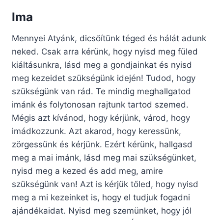
Ima
Mennyei Atyánk, dicsőítünk téged és hálát adunk
neked. Csak arra kérünk, hogy nyisd meg füled
kiáltásunkra, lásd meg a gondjainkat és nyisd
meg kezeidet szükségünk idején! Tudod, hogy
szükségünk van rád. Te mindig meghallgatod
imánk és folytonosan rajtunk tartod szemed.
Mégis azt kívánod, hogy kérjünk, várod, hogy
imádkozzunk. Azt akarod, hogy keressünk,
zörgessünk és kérjünk. Ezért kérünk, hallgasd
meg a mai imánk, lásd meg mai szükségünket,
nyisd meg a kezed és add meg, amire
szükségünk van! Azt is kérjük tőled, hogy nyisd
meg a mi kezeinket is, hogy el tudjuk fogadni
ajándékaidat. Nyisd meg szemünket, hogy jól