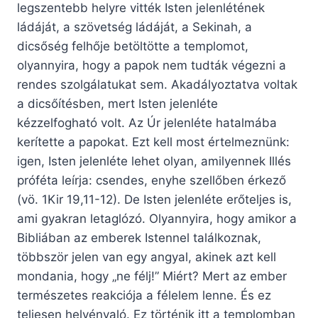
legszentebb helyre vitték Isten jelenlétének
ládáját, a szövetség ládáját, a Sekinah, a
dicsőség felhője betöltötte a templomot,
olyannyira, hogy a papok nem tudták végezni a
rendes szolgálatukat sem. Akadályoztatva voltak
a dicsőítésben, mert Isten jelenléte
kézzelfogható volt. Az Úr jelenléte hatalmába
kerítette a papokat. Ezt kell most értelmeznünk:
igen, Isten jelenléte lehet olyan, amilyennek Illés
próféta leírja: csendes, enyhe szellőben érkező
(vö. 1Kir 19,11-12). De Isten jelenléte erőteljes is,
ami gyakran letaglózó. Olyannyira, hogy amikor a
Bibliában az emberek Istennel találkoznak,
többször jelen van egy angyal, akinek azt kell
mondania, hogy „ne félj!” Miért? Mert az ember
természetes reakciója a félelem lenne. És ez
teljesen helyénvaló. Ez történik itt a templomban