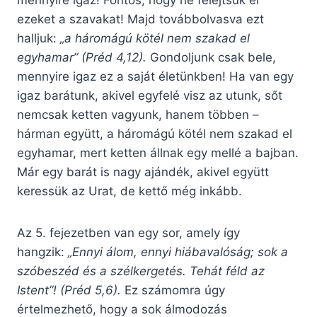
mennyire igaz! Fontos, hogy ne felejtsük el
ezeket a szavakat! Majd továbbolvasva ezt
halljuk:
„a háromágú kötél nem szakad el
egyhamar” (Préd 4,12).
Gondoljunk csak bele,
mennyire igaz ez a saját életünkben! Ha van egy
igaz barátunk, akivel egyfelé visz az utunk, sőt
nemcsak ketten vagyunk, hanem többen –
hárman együtt, a háromágú kötél nem szakad el
egyhamar, mert ketten állnak egy mellé a bajban.
Már egy barát is nagy ajándék, akivel együtt
keressük az Urat, de kettő még inkább.
Az 5. fejezetben van egy sor, amely így
hangzik:
„Ennyi álom, ennyi hiábavalóság; sok a
szóbeszéd és a szélkergetés. Tehát féld az
Istent”! (Préd 5,6).
Ez számomra úgy
értelmezhető, hogy a sok álmodozás