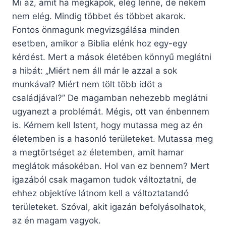
Mi az, amit ha megkapok, elég lenne, de nekem
nem elég. Mindig többet és többet akarok.
Fontos önmagunk megvizsgálása minden
esetben, amikor a Biblia elénk hoz egy-egy
kérdést. Mert a mások életében könnyű meglátni
a hibát: „Miért nem áll már le azzal a sok
munkával? Miért nem tölt több időt a
családjával?” De magamban nehezebb meglátni
ugyanezt a problémát. Mégis, ott van énbennem
is. Kérnem kell Istent, hogy mutassa meg az én
életemben is a hasonló területeket. Mutassa meg
a megtörtséget az életemben, amit hamar
meglátok másokéban. Hol van ez bennem? Mert
igazából csak magamon tudok változtatni, de
ehhez objektíve látnom kell a változtatandó
területeket. Szóval, akit igazán befolyásolhatok,
az én magam vagyok.