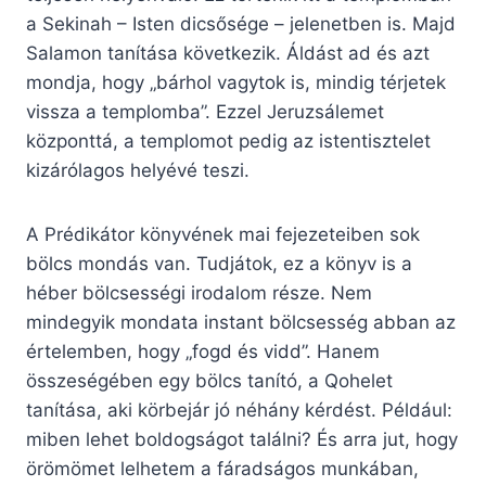
a Sekinah – Isten dicsősége – jelenetben is. Majd
Salamon tanítása következik. Áldást ad és azt
mondja, hogy „bárhol vagytok is, mindig térjetek
vissza a templomba”. Ezzel Jeruzsálemet
központtá, a templomot pedig az istentisztelet
kizárólagos helyévé teszi.
A Prédikátor könyvének mai fejezeteiben sok
bölcs mondás van. Tudjátok, ez a könyv is a
héber bölcsességi irodalom része. Nem
mindegyik mondata instant bölcsesség abban az
értelemben, hogy „fogd és vidd”. Hanem
összeségében egy bölcs tanító, a Qohelet
tanítása, aki körbejár jó néhány kérdést. Például:
miben lehet boldogságot találni? És arra jut, hogy
örömömet lelhetem a fáradságos munkában,