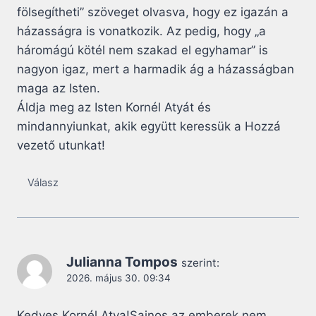
fölsegítheti” szöveget olvasva, hogy ez igazán a
házasságra is vonatkozik. Az pedig, hogy „a
háromágú kötél nem szakad el egyhamar” is
nagyon igaz, mert a harmadik ág a házasságban
maga az Isten.
Áldja meg az Isten Kornél Atyát és
mindannyiunkat, akik együtt keressük a Hozzá
vezető utunkat!
Válasz
Julianna Tompos
szerint:
2026. május 30. 09:34
Kedves Kornél Atya!Sajnos az emberek nem