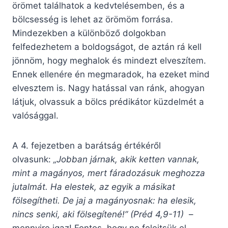
örömet találhatok a kedvtelésemben, és a
bölcsesség is lehet az örömöm forrása.
Mindezekben a különböző dolgokban
felfedezhetem a boldogságot, de aztán rá kell
jönnöm, hogy meghalok és mindezt elveszítem.
Ennek ellenére én megmaradok, ha ezeket mind
elvesztem is. Nagy hatással van ránk, ahogyan
látjuk, olvassuk a bölcs prédikátor küzdelmét a
valósággal.
A 4. fejezetben a barátság értékéről
olvasunk:
„Jobban járnak, akik ketten vannak,
mint a magányos, mert fáradozásuk meghozza
jutalmát. Ha elestek, az egyik a másikat
fölsegítheti. De jaj a magányosnak: ha elesik,
nincs senki, aki fölsegítené!” (Préd 4,9-11)
–