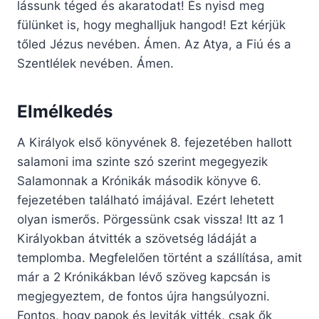
lássunk téged és akaratodat! És nyisd meg
fülünket is, hogy meghalljuk hangod! Ezt kérjük
tőled Jézus nevében. Ámen. Az Atya, a Fiú és a
Szentlélek nevében. Ámen.
Elmélkedés
A Királyok első könyvének 8. fejezetében hallott
salamoni ima szinte szó szerint megegyezik
Salamonnak a Krónikák második könyve 6.
fejezetében található imájával. Ezért lehetett
olyan ismerős. Pörgessünk csak vissza! Itt az 1
Királyokban átvitték a szövetség ládáját a
templomba. Megfelelően történt a szállítása, amit
már a 2 Krónikákban lévő szöveg kapcsán is
megjegyeztem, de fontos újra hangsúlyozni.
Fontos, hogy papok és leviták vitték, csak ők