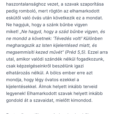
haszontalansághoz vezet, a szavak szaporítása
pedig romboló, mert rögtön az elhamarkodott
eskütől való óvás után következik ez a mondat.
Ne hagyjuk, hogy a szánk bűnbe vigyen
miket!
„Ne hagyd, hogy a szád bűnbe vigyen, és
ne mondd a követnek: ’Tévedés volt!’
Különben
megharagszik az Isten kijelentésed miatt, és
megsemmisíti kezed művét” (Préd 5,5).
Ezzel arra
utal, amikor valódi szándék nélkül fogadkozunk,
csak képzelgéseinkről beszélünk igazi
elhatározás nélkül. A bölcs ember erre azt
mondja, hogy légy óvatos ezekkel a
kijelentésekkel. Álmok helyett inkább terveid
legyenek! Elhamarkodott szavak helyett inkább
gondold át a szavaidat, mielőtt kimondod.