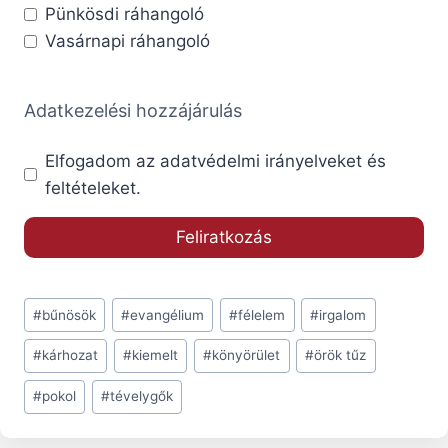
Pünkösdi ráhangoló
Vasárnapi ráhangoló
Adatkezelési hozzájárulás
Elfogadom az adatvédelmi irányelveket és
feltételeket.
Post
#
bűnösök
#
evangélium
#
félelem
#
irgalom
Tags:
#
kárhozat
#
kiemelt
#
könyörület
#
örök tűz
#
pokol
#
tévelygők