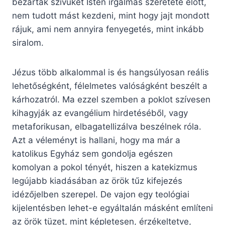
bezárták szívüket Isten irgalmas szeretete előtt,
nem tudott mást kezdeni, mint hogy jajt mondott
rájuk, ami nem annyira fenyegetés, mint inkább
siralom.
Jézus több alkalommal is és hangsúlyosan reális
lehetőségként, félelmetes valóságként beszélt a
kárhozatról. Ma ezzel szemben a poklot szívesen
kihagyják az evangélium hirdetéséből, vagy
metaforikusan, elbagatellizálva beszélnek róla.
Azt a véleményt is hallani, hogy ma már a
katolikus Egyház sem gondolja egészen
komolyan a pokol tényét, hiszen a katekizmus
legújabb kiadásában az örök tűz kifejezés
idézőjelben szerepel. De vajon egy teológiai
kijelentésben lehet-e egyáltalán másként említeni
az örök tüzet, mint képletesen, érzékeltetve,