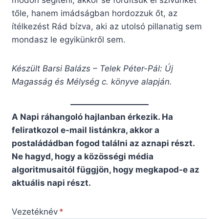
módon segíteni, akkor se fordítsuk el szívünket
tőle, hanem imádságban hordozzuk őt, az
ítélkezést Rád bízva, aki az utolsó pillanatig sem
mondasz le egyikünkről sem.
Készült Barsi Balázs – Telek Péter-Pál: Új
Magasság és Mélység c. könyve alapján.
A Napi ráhangoló hajlanban érkezik. Ha
feliratkozol e-mail listánkra, akkor a
postaládádban fogod találni az aznapi részt.
Ne hagyd, hogy a közösségi média
algoritmusaitól függjön, hogy megkapod-e az
aktuális napi részt.
Vezetéknév