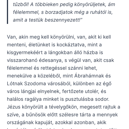
tűzből! A többieken pedig könyörüljetek, ám
félelemmel, s borzadjatok még a ruhától is,
amit a testük beszennyezett!”
Van, akin meg kell könyörülni, van, akit ki kell
menteni, életünket is kockáztatva, mint a
kisgyermekéért a lángokban álló házba is
visszarohanó édesanya, s végül van, akit csak
félelemmel és rettegéssel szánni lehet,
menekülve a közeléből, mint Ábrahámnak és
Lótnak Szodoma városából, különben az égő
város lángjai elnyelnek, fertőzete utolér, és
halálos ragálya minket is pusztulásba sodor.
Jézus könyörült a tévelygőkön, megesett rajtuk a
szíve, a bűnösök előtt szélesre tárta a mennyek
országának kapuját, azokkal azonban, akik