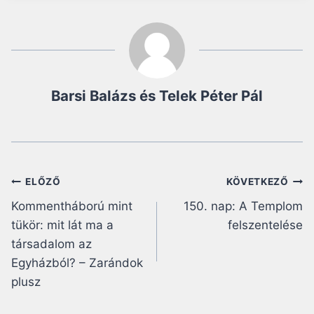
Barsi Balázs és Telek Péter Pál
Bejegyzés
ELŐZŐ
KÖVETKEZŐ
Kommentháború mint
150. nap: A Templom
navigáció
tükör: mit lát ma a
felszentelése
társadalom az
Egyházból? – Zarándok
plusz