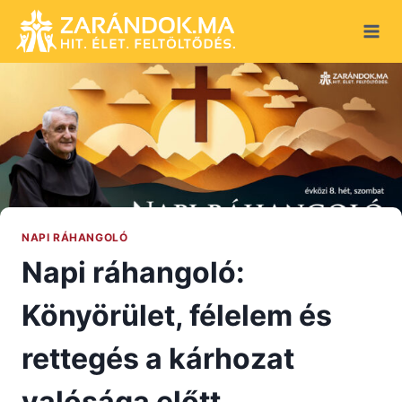
Skip
to
content
NAPI RÁHANGOLÓ
Napi ráhangoló:
Könyörület, félelem és
rettegés a kárhozat
valósága előtt