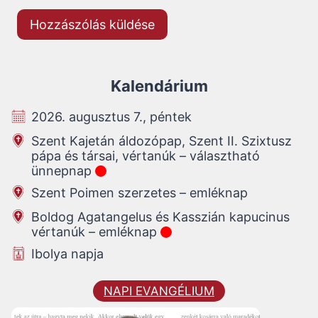
Kalendárium
2026. augusztus 7., péntek
Szent Kajetán áldozópap, Szent II. Szixtusz
pápa és társai, vértanúk – választható
ünnepnap
Szent Poimen szerzetes – emléknap
Boldog Agatangelus és Kasszián kapucinus
vértanúk – emléknap
Ibolya napja
NAPI EVANGÉLIUM