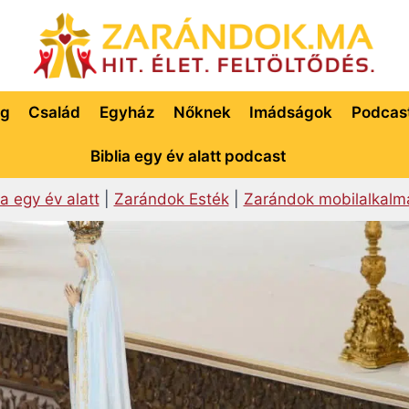
ég
Család
Egyház
Nőknek
Imádságok
Podcas
Biblia egy év alatt podcast
ia egy év alatt
|
Zarándok Esték
|
Zarándok mobilalkalm