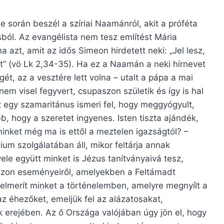
e során beszél a szíriai Naamánról, akit a próféta
sból. Az evangélista nem tesz említést Mária
a azt, amit az idős Simeon hirdetett neki: „Jel lesz,
át” (vö Lk 2,34-35). Ha ez a Naamán a neki hírnevet
ét, az a vesztére lett volna – utalt a pápa a mai
em visel fegyvert, csupaszon születik és így is hal
z egy szamaritánus ismeri fel, hogy meggyógyult,
b, hogy a szeretet ingyenes. Isten tiszta ajándék,
inket még ma is ettől a meztelen igazságtól? –
ium szolgálatában áll, mikor feltárja annak
vele együtt minket is Jézus tanítványaivá tesz,
 azon eseményeiről, amelyekben a Feltámadt
 elmerít minket a történelemben, amelyre megnyílt a
az éhezőket, emeljük fel az alázatosakat,
k erejében. Az ő Országa valójában úgy jön el, hogy