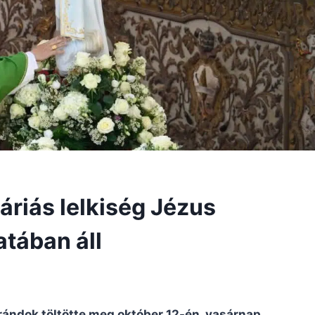
áriás lelkiség Jézus
tában áll
ándok töltötte meg október 12-én, vasárnap