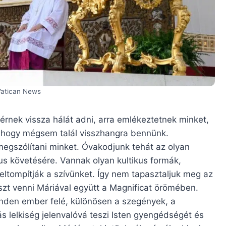
Vatican News
érnek vissza hálát adni, arra emlékeztetnek minket,
t, hogy mégsem talál visszhangra bennünk.
egszólítani minket. Óvakodjunk tehát az olyan
s követésére. Vannak olyan kultikus formák,
ltompítják a szívünket. Így nem tapasztaljuk meg az
szt venni Máriával együtt a Magnificat örömében.
inden ember felé, különösen a szegények, a
ás lelkiség jelenvalóvá teszi Isten gyengédségét és