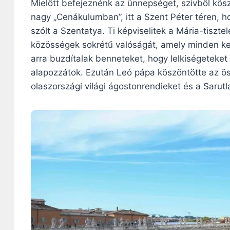
Mielőtt befejeznénk az ünnepséget, szívből kös
nagy „Cenákulumban”, itt a Szent Péter téren, 
szólt a Szentatya. Ti képviselitek a Mária-tiszte
közösségek sokrétű valóságát, amely minden ke
arra buzdítalak benneteket, hogy lelkiségeteke
alapozzátok. Ezután Leó pápa köszöntötte az ö
olaszországi világi ágostonrendieket és a Sarutla