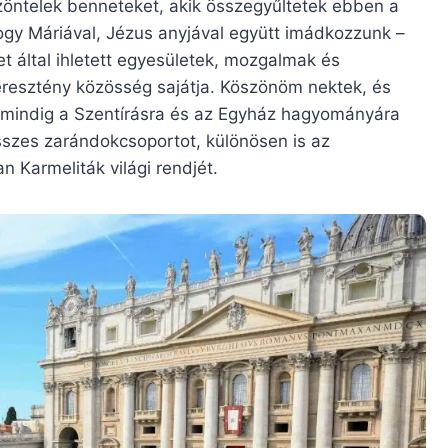
zöntelek benneteket, akik összegyűltetek ebben a
hogy Máriával, Jézus anyjával együtt imádkozzunk –
let által ihletett egyesületek, mozgalmak és
resztény közösség sajátja. Köszönöm nektek, és
t mindig a Szentírásra és az Egyház hagyományára
sszes zarándokcsoportot, különösen is az
n Karmeliták világi rendjét.