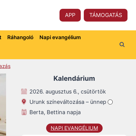
APP
TÁMOGATÁS
t
Ráhangoló
Napi evangélium
azás
Kalendárium
2026. augusztus 6., csütörtök
Urunk színeváltozása – ünnep
Berta, Bettina napja
NAPI EVANGÉLIUM