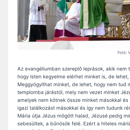
Fotó: 
Az evangéliumban szereplő leprások, akik nem t
hogy Isten kegyelme elérhet minket is, de lehe
Meggyógyíthat minket, de lehet, hogy nem tud m
templomba járástól, mely nem vezet minket Jézu
amelyek nem kötnek össze minket másokkal és e
igazi találkozást másokkal és így nem tudunk ré
Mária útja Jézus mögött halad, Jézusé pedig m
sebesültek, a bűnösök felé. Ezért a hiteles mári