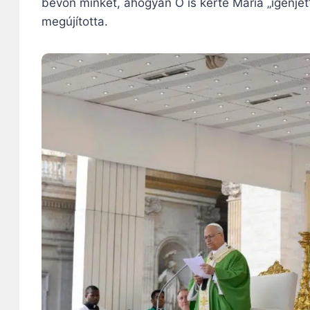
bevon minket, ahogyan Ő is kérte Mária „igenjét
megújította.