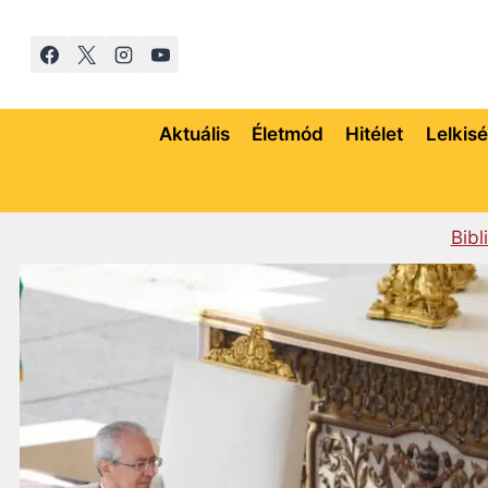
Skip
to
content
Aktuális
Életmód
Hitélet
Lelkis
Bibl