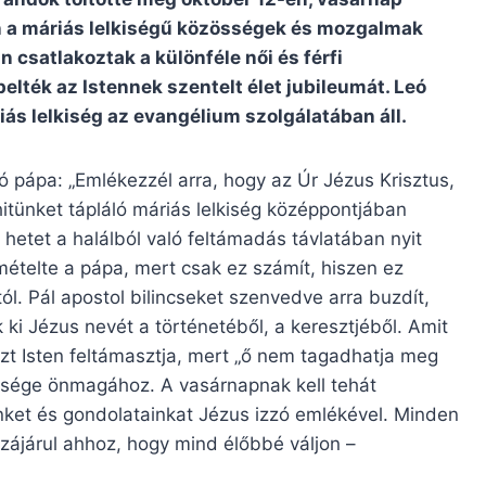
yen a máriás lelkiségű közösségek és mozgalmak
csatlakoztak a különféle női és férfi
elték az Istennek szentelt élet jubileumát. Leó
iás lelkiség az evangélium szolgálatában áll.
 pápa: „Emlékezzél arra, hogy az Úr Jézus Krisztus,
 hitünket tápláló máriás lelkiség középpontjában
 hetet a halálból való feltámadás távlatában nyit
mételte a pápa, mert csak ez számít, hiszen ez
tól. Pál apostol bilincseket szenvedve arra buzdít,
 ki Jézus nevét a történetéből, a keresztjéből. Amit
azt Isten feltámasztja, mert „ő nem tagadhatja meg
űsége önmagához. A vasárnapnak kell tehát
inket és gondolatainkat Jézus izzó emlékével. Minden
zzájárul ahhoz, hogy mind élőbbé váljon –