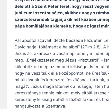
délelőtt a Szent Péter teret, hogy részt veg
jubileumi szentmiséjén, akikhez nagy számban 
szerzetesrendek tagjai, akik hét közben ünnep
pápa homíliájában kiemelte, hogy az igazi már
Pál apostol szavait idézte beszéde kezdetén Leó
Dávid sarja, föltámadt a halálból” (2Tim 2,8). A
Jézus áll, akárcsak a vasárnap, amely minden új
meg. „Emlékezzetek meg Jézus Krisztusról” – is
különbözteti meg az emberi lelkiséget Isten útjá
hogy ne veszítsük el a középpontot, ne üresítsük
mi túlzásnak és keresztre-feszítésnek tartunk, 
magát”. Jézus maga Istennek a hűsége, Isten h
kereszténnyé tennie minket, mely eltölti érzése
keresztény lelkiség ebből a tűzből fakad, és ho
hangsúlyozta a Szentatya.