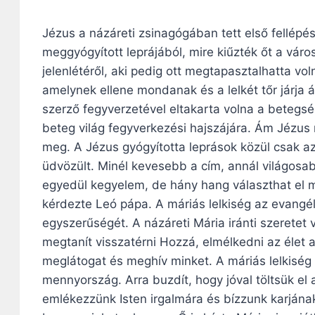
Jézus a názáreti zsinagógában tett első fellépés
meggyógyított leprájából, mire kiűzték őt a váro
jelenlétéről, aki pedig ott megtapasztalhatta voln
amelynek ellene mondanak és a lelkét tőr járja 
szerző fegyverzetével eltakarta volna a betegség
beteg világ fegyverkezési hajszájára. Ám Jézus n
meg. A Jézus gyógyította leprások közül csak a
üdvözült. Minél kevesebb a cím, annál világosab
egyedül kegyelem, de hány hang választhat el m
kérdezte Leó pápa. A máriás lelkiség az evangél
egyszerűségét. A názáreti Mária iránti szeretet 
megtanít visszatérni Hozzá, elmélkedni az élet
meglátogat és meghív minket. A máriás lelkiség
mennyország. Arra buzdít, hogy jóval töltsük el 
emlékezzünk Isten irgalmára és bízzunk karjána