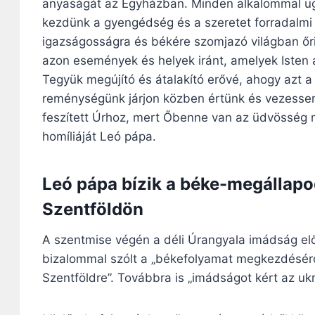
anyaságát az Egyházban. Minden alkalommal ugya
kezdünk a gyengédség és a szeretet forradalmi 
igazságosságra és békére szomjazó világban őriz
azon események és helyek iránt, amelyek Isten á
Tegyük megújító és átalakító erővé, ahogy azt a
reménységünk járjon közben értünk és vezessen
feszített Úrhoz, mert Őbenne van az üdvösség 
homíliáját Leó pápa.
Leó pápa bízik a béke-megállap
Szentföldön
A
szentmise végén a déli Úrangyala imádság elő
bizalommal szólt a „békefolyamat megkezdésérő
Szentföldre”. Továbbra is „imádságot kért az ukr