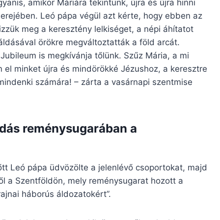
nis, amikor Máriára tekintünk, újra és újra hinni
erejében. Leó pápa végül azt kérte, hogy ebben az
zük meg a keresztény lelkiséget, a népi áhítatot
ldásával örökre megváltoztatták a föld arcát.
 Jubileum is megkívánja tőlünk. Szűz Mária, a mi
 el minket újra és mindörökké Jézushoz, a keresztre
mindenki számára! – zárta a vasárnapi szentmise
odás reménysugarában a
tt Leó pápa üdvözölte a jelenlévő csoportokat, majd
l a Szentföldön, mely reménysugarat hozott a
ajnai háborús áldozatokért”.