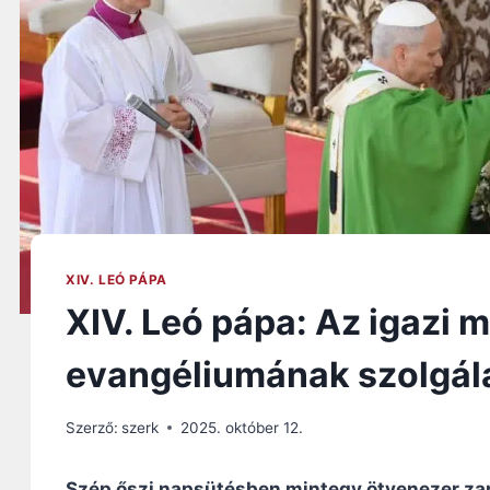
XIV. LEÓ PÁPA
XIV. Leó pápa: Az igazi m
evangéliumának szolgála
Szerző:
szerk
2025. október 12.
Szép őszi napsütésben mintegy ötvenezer zar