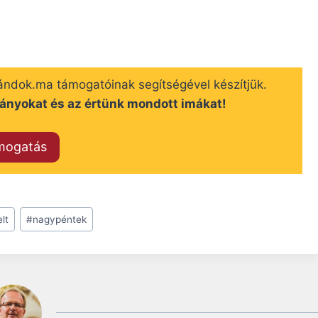
ándok.ma támogatóinak segítségével készítjük.
ányokat és az értünk mondott imákat!
mogatás
lt
#
nagypéntek