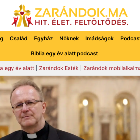
ég
Család
Egyház
Nőknek
Imádságok
Podcas
Biblia egy év alatt podcast
ia egy év alatt
|
Zarándok Esték
|
Zarándok mobilalkalm