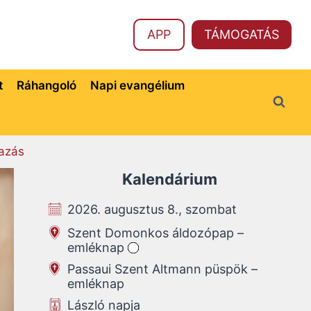
APP
TÁMOGATÁS
t
Ráhangoló
Napi evangélium
azás
Kalendárium
2026. augusztus 8., szombat
Szent Domonkos áldozópap –
emléknap
Passaui Szent Altmann püspök –
emléknap
László napja