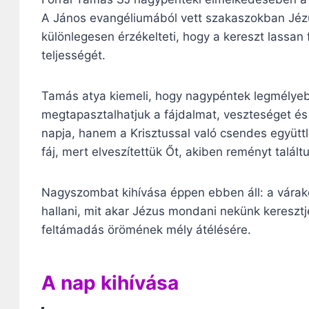
A János evangéliumából vett szakaszokban Jézus
különlegesen érzékelteti, hogy a kereszt lassan
teljességét.
Tamás atya kiemeli, hogy nagypéntek legmélyeb
megtapasztalhatjuk a fájdalmat, veszteséget és
napja, hanem a Krisztussal való csendes együttl
fáj, mert elveszítettük Őt, akiben reményt talált
Nagyszombat kihívása éppen ebben áll: a várak
hallani, mit akar Jézus mondani nekünk keresztje
feltámadás örömének mély átélésére.
A nap kihívása