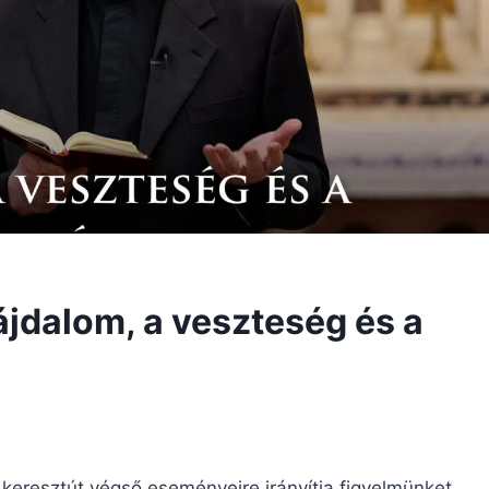
ájdalom, a veszteség és a
eresztút végső eseményeire irányítja figyelmünket.