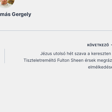
amás Gergely
KÖVETKEZŐ
Jézus utolsó hét szava a kereszten
Tiszteletreméltó Fulton Sheen érsek megrá
elmélkedés