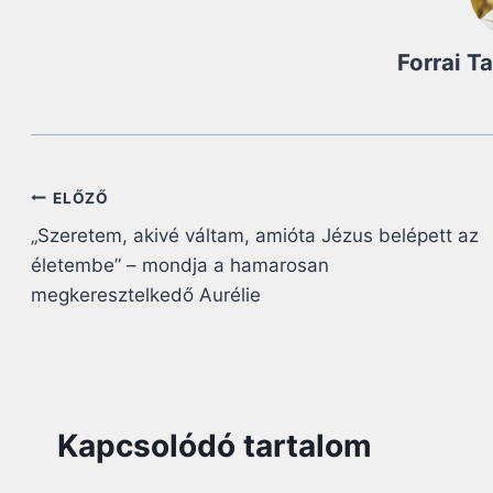
Forrai T
Bejegyzés
ELŐZŐ
„Szeretem, akivé váltam, amióta Jézus belépett az
navigáció
életembe” – mondja a hamarosan
megkeresztelkedő Aurélie
Kapcsolódó tartalom