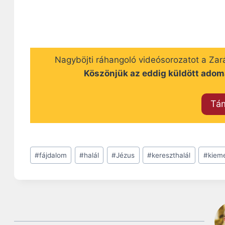
Nagyböjti ráhangoló videósorozatot a Zar
Köszönjük az eddig küldött adom
Tá
Post
#
fájdalom
#
halál
#
Jézus
#
kereszthalál
#
kieme
Tags: