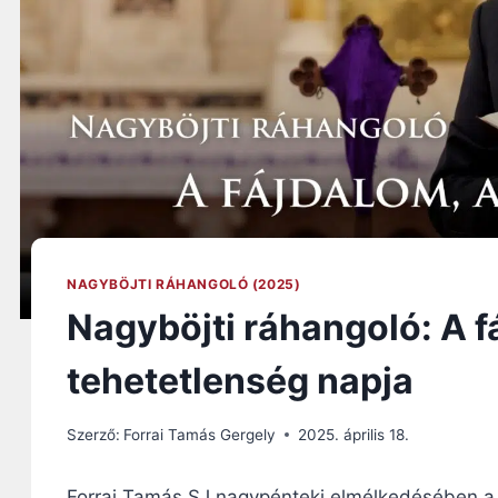
NAGYBÖJTI RÁHANGOLÓ (2025)
Nagyböjti ráhangoló: A f
tehetetlenség napja
Szerző:
Forrai Tamás Gergely
2025. április 18.
Forrai Tamás SJ nagypénteki elmélkedésében a k