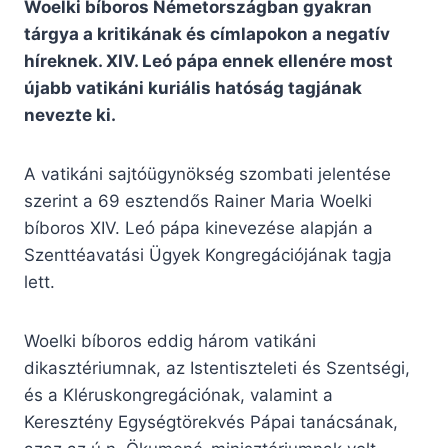
Woelki bíboros Németországban gyakran
tárgya a kritikának és címlapokon a negatív
híreknek. XIV. Leó pápa ennek ellenére most
újabb vatikáni kuriális hatóság tagjának
nevezte ki.
A vatikáni sajtóügynökség szombati jelentése
szerint a 69 esztendős Rainer Maria Woelki
bíboros XIV. Leó pápa kinevezése alapján a
Szenttéavatási Ügyek Kongregációjának tagja
lett.
Woelki bíboros eddig három vatikáni
dikasztériumnak, az Istentiszteleti és Szentségi,
és a Kléruskongregációnak, valamint a
Keresztény Egységtörekvés Pápai tanácsának,