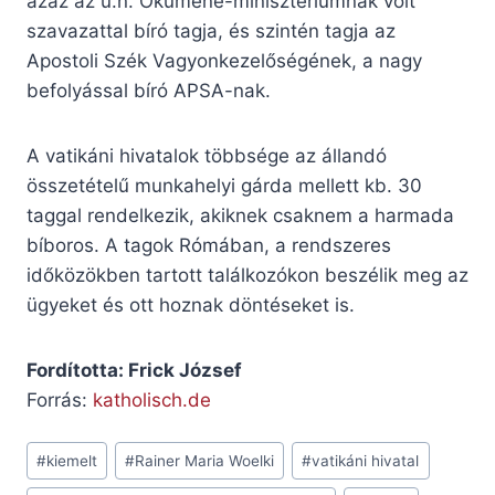
azaz az ú.n. Ökumené-minisztériumnak volt
szavazattal bíró tagja, és szintén tagja az
Apostoli Szék Vagyonkezelőségének, a nagy
befolyással bíró APSA-nak.
A vatikáni hivatalok többsége az állandó
összetételű munkahelyi gárda mellett kb. 30
taggal rendelkezik, akiknek csaknem a harmada
bíboros. A tagok Rómában, a rendszeres
időközökben tartott találkozókon beszélik meg az
ügyeket és ott hoznak döntéseket is.
Fordította: Frick József
Forrás:
katholisch.de
Post
#
kiemelt
#
Rainer Maria Woelki
#
vatikáni hivatal
Tags: