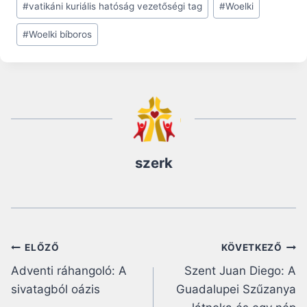
#
vatikáni kuriális hatóság vezetőségi tag
#
Woelki
#
Woelki bíboros
szerk
Bejegyzés
ELŐZŐ
KÖVETKEZŐ
Adventi ráhangoló: A
Szent Juan Diego: A
navigáció
sivatagból oázis
Guadalupei Szűzanya