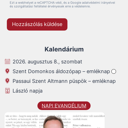
Ezt a webhelyet a reCAPTCHA védi, és a Google adatvédelmi irányelvei
és szolgáltatási feltételei érvényesek erre a védelemre.
Kalendárium
2026. augusztus 8., szombat
Szent Domonkos áldozópap – emléknap
Passaui Szent Altmann püspök – emléknap
László napja
NAPI EVANGÉLIUM