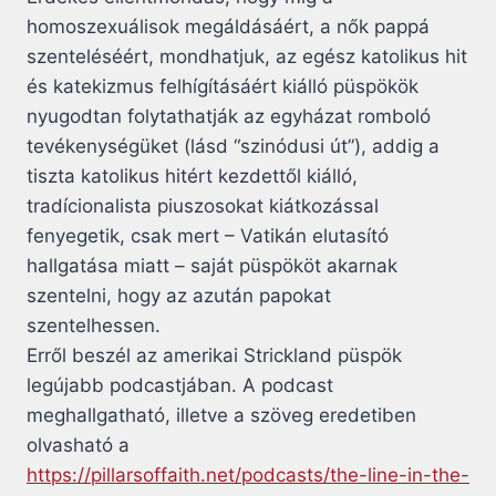
homoszexuálisok megáldásáért, a nők pappá
szenteléséért, mondhatjuk, az egész katolikus hit
és katekizmus felhígításáért kiálló püspökök
nyugodtan folytathatják az egyházat romboló
tevékenységüket (lásd “szinódusi út”), addig a
tiszta katolikus hitért kezdettől kiálló,
tradícionalista piuszosokat kiátkozással
fenyegetik, csak mert – Vatikán elutasító
hallgatása miatt – saját püspököt akarnak
szentelni, hogy az azután papokat
szentelhessen.
Erről beszél az amerikai Strickland püspök
legújabb podcastjában. A podcast
meghallgatható, illetve a szöveg eredetiben
olvasható a
https://pillarsoffaith.net/podcasts/the-line-in-the-