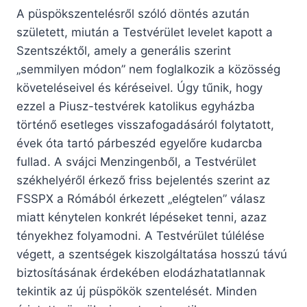
A püspökszentelésről szóló döntés azután
született, miután a Testvérület levelet kapott a
Szentszéktől, amely a generális szerint
„semmilyen módon” nem foglalkozik a közösség
követeléseivel és kéréseivel. Úgy tűnik, hogy
ezzel a Piusz-testvérek katolikus egyházba
történő esetleges visszafogadásáról folytatott,
évek óta tartó párbeszéd egyelőre kudarcba
fullad. A svájci Menzingenből, a Testvérület
székhelyéről érkező friss bejelentés szerint az
FSSPX a Rómából érkezett „elégtelen” válasz
miatt kénytelen konkrét lépéseket tenni, azaz
tényekhez folyamodni. A Testvérület túlélése
végett, a szentségek kiszolgáltatása hosszú távú
biztosításának érdekében elodázhatatlannak
tekintik az új püspökök szentelését. Minden