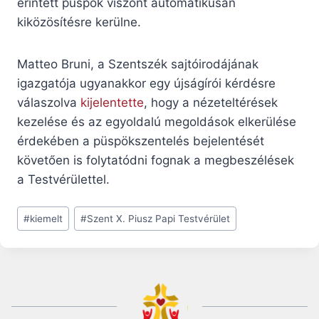
érintett püspök viszont automatikusan
kiközösítésre kerülne.
Matteo Bruni, a Szentszék sajtóirodájának
igazgatója ugyanakkor egy újságírói kérdésre
válaszolva
kijelentette
, hogy a nézeteltérések
kezelése és az egyoldalú megoldások elkerülése
érdekében a püspökszentelés bejelentését
követően is folytatódni fognak a megbeszélések
a Testvérülettel.
Post
#
kiemelt
#
Szent X. Piusz Papi Testvérület
Tags: