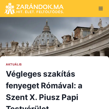
Skip
to
content
AKTUÁLIS
Végleges szakítás
fenyeget Rómával: a
Szent X. Piusz Papi
Testvérület