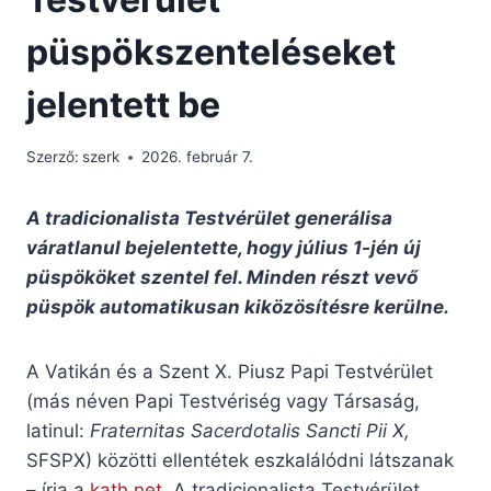
püspökszenteléseket
jelentett be
Szerző:
szerk
2026. február 7.
A tradicionalista Testvérület generálisa
váratlanul bejelentette, hogy július 1-jén új
püspököket szentel fel. Minden részt vevő
püspök automatikusan kiközösítésre kerülne.
A Vatikán és a Szent X. Piusz Papi Testvérület
(más néven Papi Testvériség vagy Társaság,
latinul:
Fraternitas Sacerdotalis Sancti Pii X,
SFSPX) közötti ellentétek eszkalálódni látszanak
– írja a
kath.net
. A tradicionalista Testvérület