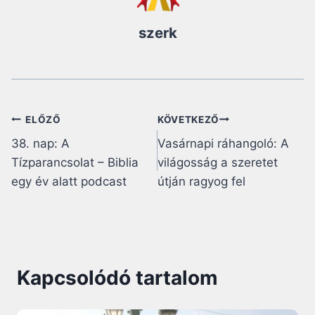
szerk
Bejegyzés
ELŐZŐ
KÖVETKEZŐ
38. nap: A
Vasárnapi ráhangoló: A
navigáció
Tízparancsolat – Biblia
világosság a szeretet
egy év alatt podcast
útján ragyog fel
Kapcsolódó tartalom