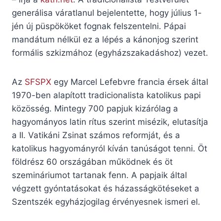
generálisa váratlanul bejelentette, hogy július 1-
jén új püspököket fognak felszentelni. Pápai
mandátum nélkül ez a lépés a kánonjog szerint
formális szkizmához (egyházszakadáshoz) vezet.
Az
SFSPX
egy Marcel Lefebvre francia érsek által
1970-ben alapított tradicionalista katolikus papi
közösség. Mintegy 700 papjuk kizárólag a
hagyományos latin rítus szerint misézik, elutasítja
a II. Vatikáni Zsinat számos reformját, és a
katolikus hagyományról kíván tanúságot tenni. Öt
földrész 60 országában működnek és öt
szemináriumot tartanak fenn. A papjaik által
végzett gyóntatásokat és házasságkötéseket a
Szentszék egyházjogilag érvényesnek ismeri el.