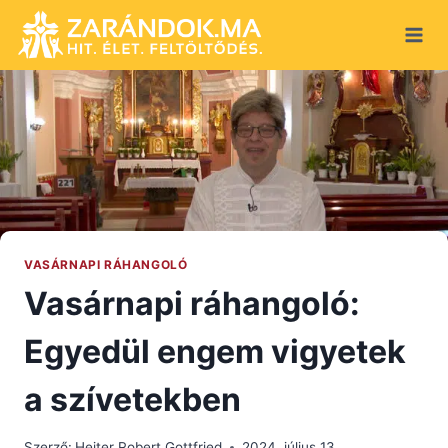
Skip
to
content
VASÁRNAPI RÁHANGOLÓ
Vasárnapi ráhangoló:
Egyedül engem vigyetek
a szívetekben
Szerző:
Heiter Robert Gottfried
2024. július 13.