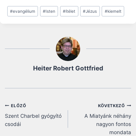
Post
#
evangélium
#
Isten
#
ítélet
#
Jézus
#
kiemelt
Tags:
Heiter Robert Gottfried
Bejegyzés
ELŐZŐ
KÖVETKEZŐ
Szent Charbel gyógyító
A Miatyánk néhány
navigáció
csodái
nagyon fontos
mondata