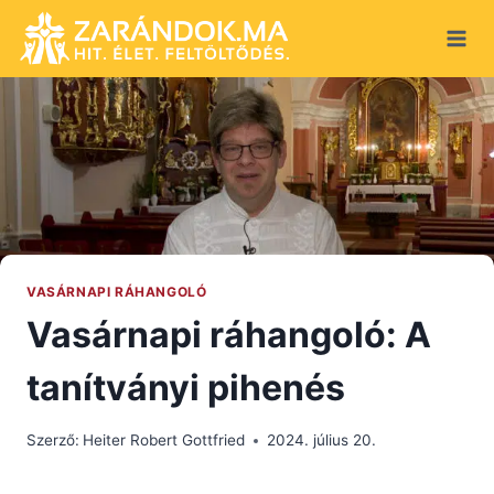
Skip
to
content
VASÁRNAPI RÁHANGOLÓ
Vasárnapi ráhangoló: A
tanítványi pihenés
Szerző:
Heiter Robert Gottfried
2024. július 20.