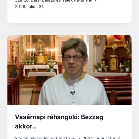
Szerző:
Barsi Balázs és Telek Péter Pál
2026. július 31.
Vasárnapi ráhangoló: Bezzeg
akkor…
Szerző:
Heiter Robert Gottfried
2024. augusztus 3.