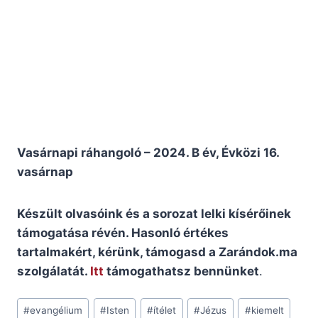
Vasárnapi ráhangoló – 2024. B év, Évközi 16.
vasárnap
Készült olvasóink és a sorozat lelki kísérőinek
támogatása révén. Hasonló értékes
tartalmakért, kérünk, támogasd a Zarándok.ma
szolgálatát.
Itt
támogathatsz bennünket
.
Post
#
evangélium
#
Isten
#
ítélet
#
Jézus
#
kiemelt