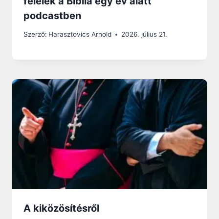
felelek a Biblia egy év alatt
podcastben
Szerző:
Harasztovics Arnold
2026. július 21.
A kiközösítésről