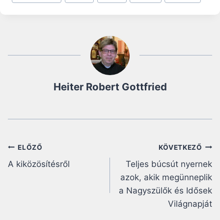
Tags:
Heiter Robert Gottfried
Bejegyzés
ELŐZŐ
KÖVETKEZŐ
A kiközösítésről
Teljes búcsút nyernek
navigáció
azok, akik megünneplik
a Nagyszülők és Idősek
Világnapját