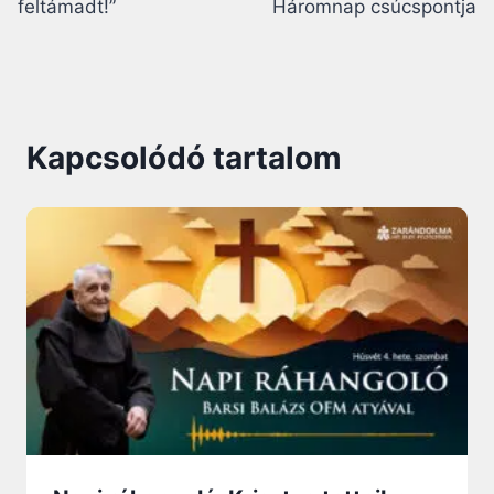
feltámadt!”
Háromnap csúcspontja
Kapcsolódó tartalom