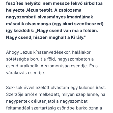
feszítés helyétől nem messze fekvő sírboltba
helyezte Jézus testét. A zsolozsma
nagyszombati olvasmányos imaórájának
második olvasmánya (egy ókori szentbeszéd)
így kezdődik: „Nagy csend van ma a földön.
Nagy csend, hiszen meghalt a Király.”
Ahogy Jézus kínszenvedésekor, halálakor
sötétségbe borult a föld, nagyszombaton a
csend uralkodik. A szomorúság csendje. És a
várakozás csendje.
Sok-sok évvel ezelőtt olvastam egy különös írást.
Szerzője arról elmélkedett, milyen szép lenne, ha
nagypéntek délutánjától a nagyszombati
feltámadási szertartásig csöndbe burkolózna a