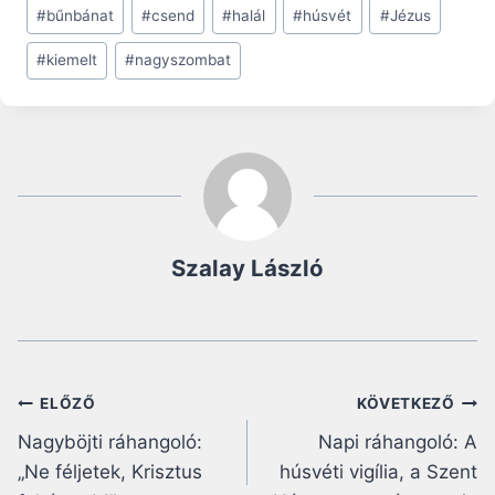
Post
#
bűnbánat
#
csend
#
halál
#
húsvét
#
Jézus
Tags:
#
kiemelt
#
nagyszombat
Szalay László
Bejegyzés
ELŐZŐ
KÖVETKEZŐ
Nagyböjti ráhangoló:
Napi ráhangoló: A
navigáció
„Ne féljetek, Krisztus
húsvéti vigília, a Szent