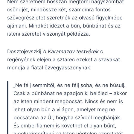
Nem szeretném hosszan megtörni nagyszombat
csöndjét, mindössze két, számomra fontos
szövegrészletet szeretnék az olvasó figyelmébe
ajánlani. Mindkét idézet a bűn, bűnbánat és az
isteni szeretet viszonyát példázza.
Dosztojevszkij
A Karamazov testvérek
c.
regényének elején a sztarec ezeket a szavakat
mondja a fiatal özvegyasszonynak:
„Ne félj semmitől, és ne félj soha, és ne búsulj.
Csak a bűnbánat ne apadjon ki belőled – akkor
az Isten mindent megbocsát. Nincs és nem is
lehet olyan bűn a világon, amelyet meg ne
bocsátana az Úr, hogyha szívből megbánják.
És emberfia nem is követhet el olyan bűnt,
amely kimerítené az Isten végtelen szeretetét.