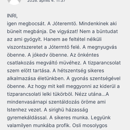
2026. április 4. 11:37
INRI,
igen megbocsát. A Jóteremtö. Mindenkinek aki
büneit megbánja. De vigyázat! Nem a büntudat
az ami gyógyít. Hanem ae feltétel nélküli
viszontszeretet a Jótermtö felé. A megnyugvás
öbenne. A jókedv öbenne. Az önkéntes
csatlakozás megváltó müvéhez. A tizparancsolat
szem elött tartása. A hétszentség sikeres
alkalmazása életünkben. A gyonás szentségével
öbenne. Az hogy mit kell meggyonni az kiderül a
tizparancsolati lelki tükörböl. Nézz utána…A
mindenvasárnapi szentáldozás öröme ami
Istenhez vezet. A sirighü házasság
gyremekáldással. A sikeres munka. Legyünk
valamilyen munkába profik. Osli mosolygos