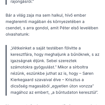
rajongásról.”
Bár a világ zaja ma sem halkul, hívő ember
megteremti magában és környezetében a
csendet, s arra gondol, amit Péter első levelében
olvashatunk:
„Vétkeinket a saját testében fölvitte a
keresztfára, hogy meghaljunk a bűnöknek, s az
igazságnak éljünk. Sebei szereztek
számotokra gyógyulást.” Mikor a sírboltra
nézünk, eszünkbe juthat az is, hogy – Søren
Kierkegaard szavaival élve – Krisztus a
dicsőség magasából „egyetlen úton vonzza”
magához az embert, „a bűntudaton keresztül”.