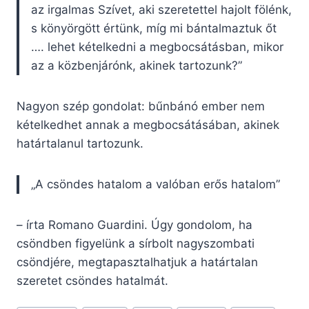
az irgalmas Szívet, aki szeretettel hajolt fölénk,
s könyörgött értünk, míg mi bántalmaztuk őt
…. lehet kételkedni a megbocsátásban, mikor
az a közbenjárónk, akinek tartozunk?”
Nagyon szép gondolat: bűnbánó ember nem
kételkedhet annak a megbocsátásában, akinek
határtalanul tartozunk.
„A csöndes hatalom a valóban erős hatalom”
– írta Romano Guardini. Úgy gondolom, ha
csöndben figyelünk a sírbolt nagyszombati
csöndjére, megtapasztalhatjuk a határtalan
szeretet csöndes hatalmát.