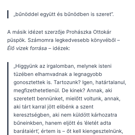
„bűnöddel együtt és bűnödben is szeret”.
A másik idézet szerzője Prohászka Ottokár
püspök. Számomra legkedvesebb könyvéből –
Élő vizek forrása
– idézek:
„Higgyünk az irgalomban, melynek isteni
tüzében elhamvadnak a legnagyobb
gonosztettek is. Tartozunk? Igen, határtalanul,
megfizethetetlenül. De kinek? Annak, aki
szeretett bennünket, mielőtt voltunk, annak,
aki tárt karral jött elibénk a szent
keresztségben, aki nem küldött kárhozatra
bűneinkben, hanem eljött és ’életét adta
barátaiért’, értem is – őt kell kiengesztelnünk,