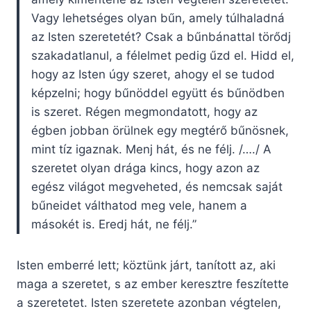
Vagy lehetséges olyan bűn, amely túlhaladná
az Isten szeretetét? Csak a bűnbánattal törődj
szakadatlanul, a félelmet pedig űzd el. Hidd el,
hogy az Isten úgy szeret, ahogy el se tudod
képzelni; hogy bűnöddel együtt és bűnödben
is szeret. Régen megmondatott, hogy az
égben jobban örülnek egy megtérő bűnösnek,
mint tíz igaznak. Menj hát, és ne félj. /…./ A
szeretet olyan drága kincs, hogy azon az
egész világot megveheted, és nemcsak saját
bűneidet válthatod meg vele, hanem a
másokét is. Eredj hát, ne félj.”
Isten emberré lett; köztünk járt, tanított az, aki
maga a szeretet, s az ember keresztre feszítette
a szeretetet. Isten szeretete azonban végtelen,