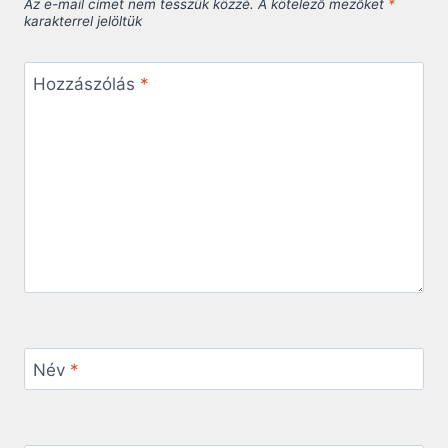
Az e-mail címet nem tesszük közzé.
A kötelező mezőket
*
karakterrel jelöltük
Hozzászólás
*
Név
*