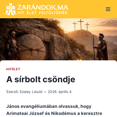
Skip
to
content
HITÉLET
A sírbolt csöndje
Szerző:
Szalay László
2026. április 4.
János evangéliumában olvassuk, hogy
Arimateai József és Nikodémus a keresztre