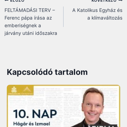
Bejegyzés
ELŐZŐ
KÖVETKEZŐ
FELTÁMADÁSI TERV –
A Katolikus Egyház és
navigáció
Ferenc pápa írása az
a klímaváltozás
emberiségnek a
járvány utáni időszakra
Kapcsolódó tartalom