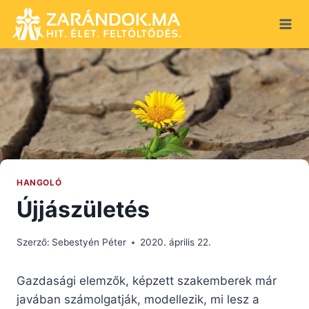
Skip
to
content
HANGOLÓ
Újjászületés
Szerző:
Sebestyén Péter
2020. április 22.
Gazdasági elemzők, képzett szakemberek már
javában számolgatják, modellezik, mi lesz a