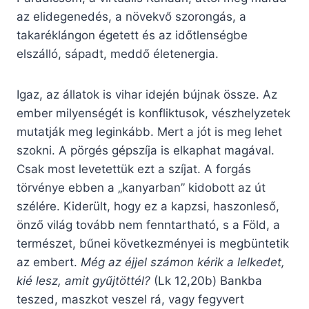
az elidegenedés, a növekvő szorongás, a
takaréklángon égetett és az időtlenségbe
elszálló, sápadt, meddő életenergia.
Igaz, az állatok is vihar idején bújnak össze. Az
ember milyenségét is konfliktusok, vészhelyzetek
mutatják meg leginkább. Mert a jót is meg lehet
szokni. A pörgés gépszíja is elkaphat magával.
Csak most levetettük ezt a szíjat. A forgás
törvénye ebben a „kanyarban” kidobott az út
szélére. Kiderült, hogy ez a kapzsi, haszonleső,
önző világ tovább nem fenntartható, s a Föld, a
természet, bűnei következményei is megbüntetik
az embert.
Még az éjjel számon kérik a lelkedet,
kié lesz, amit gyűjtöttél?
(Lk 12,20b) Bankba
teszed, maszkot veszel rá, vagy fegyvert