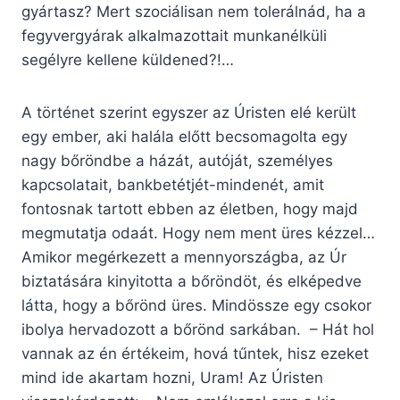
gyártasz? Mert szociálisan nem tolerálnád, ha a
fegyvergyárak alkalmazottait munkanélküli
segélyre kellene küldened?!…
A történet szerint egyszer az Úristen elé került
egy ember, aki halála előtt becsomagolta egy
nagy bőröndbe a házát, autóját, személyes
kapcsolatait, bankbetétjét-mindenét, amit
fontosnak tartott ebben az életben, hogy majd
megmutatja odaát. Hogy nem ment üres kézzel…
Amikor megérkezett a mennyországba, az Úr
biztatására kinyitotta a bőröndöt, és elképedve
látta, hogy a bőrönd üres. Mindössze egy csokor
ibolya hervadozott a bőrönd sarkában. – Hát hol
vannak az én értékeim, hová tűntek, hisz ezeket
mind ide akartam hozni, Uram! Az Úristen