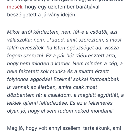
meséli
, hogy egy üzletember barátjával
beszélgetett a járvány idején.
Mikor arról kérdeztem, nem fél-e a csődtől, azt
válaszolta: nem.
„
Tudod, amit szereztem, s most
talán elveszítek, ha Isten egészséget ad, vissza
fogom szerezni. Ez a pár hét ráébresztett arra,
hogy nem minden a karrier. Nem minden a cég, a
bele fektetett sok munka és a miatta érzett
folytonos aggódás! Ezeknél sokkal fontosabbak
is vannak az életben, amire csak most
döbbentem rá: a családom, a meghitt együttlét, a
lelkiek újfenti felfedezése. És ez a felismerés
olyan jó, hogy el sem tudom neked mondani!
”
Még jó, hogy volt annyi szellemi tartalékunk, ami