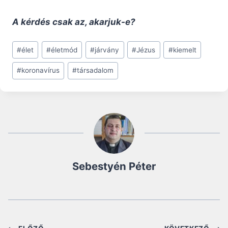
A kérdés csak az, akarjuk-e?
Post
#
élet
#
életmód
#
járvány
#
Jézus
#
kiemelt
Tags:
#
koronavírus
#
társadalom
Sebestyén Péter