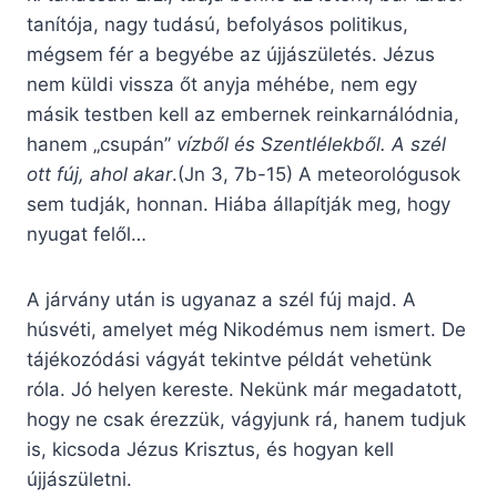
tanítója, nagy tudású, befolyásos politikus,
mégsem fér a begyébe az újjászületés. Jézus
nem küldi vissza őt anyja méhébe, nem egy
másik testben kell az embernek reinkarnálódnia,
hanem „csupán”
vízből és Szentlélekből. A szél
ott fúj, ahol akar
.(Jn 3, 7b-15) A meteorológusok
sem tudják, honnan. Hiába állapítják meg, hogy
nyugat felől…
A járvány után is ugyanaz a szél fúj majd. A
húsvéti, amelyet még Nikodémus nem ismert. De
tájékozódási vágyát tekintve példát vehetünk
róla. Jó helyen kereste. Nekünk már megadatott,
hogy ne csak érezzük, vágyjunk rá, hanem tudjuk
is, kicsoda Jézus Krisztus, és hogyan kell
újjászületni.