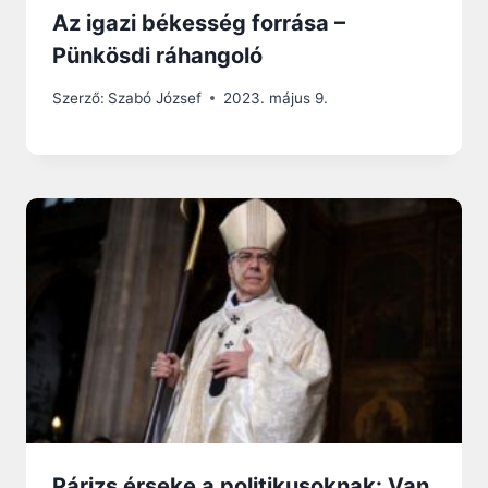
Az igazi békesség forrása –
Pünkösdi ráhangoló
Szerző:
Szabó József
2023. május 9.
Párizs érseke a politikusoknak: Van