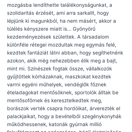
mozgásba lendíthette találékonyságunkat, a
szolidaritás érzését, ami arra sarkallt, hogy
lépjünk ki magunkból, ha nem másért, akkor a
túlélés kényszere miatt is… Gyönyörű
kezdeményezések születtek. A társadalom
különféle rétegei mozdultak meg egymás felé,
kezdtek fantáziát látni abban, hogy segíthetnénk
azokon, akik még nehezebben élik meg a bajt,
mint mi. Színészek fogtak össze, vállalkozók
gyűjtöttek kórházaknak, maszkokat kezdtek
varrni egyéni műhelyek, vendéglők főznek
ételadagokat mentősöknek, sportolók álltak be
mentősofőrnek és keresztelkedtek meg,
borászok verték csapra hordóikat, árverezték el
palackjaikat, hogy a bevételből szegénykonyhák
működhessenek, katonák gyúrnak millió