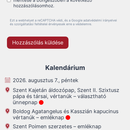
mentése a böngészőben a következő
hozzászólásomhoz.
Ezt a webhelyet a reCAPTCHA védi, és a Google adatvédelmi irányelvei
és szolgáltatási feltételei érvényesek erre a védelemre.
Kalendárium
2026. augusztus 7., péntek
Szent Kajetán áldozópap, Szent II. Szixtusz
pápa és társai, vértanúk – választható
ünnepnap
Boldog Agatangelus és Kasszián kapucinus
vértanúk – emléknap
Szent Poimen szerzetes – emléknap