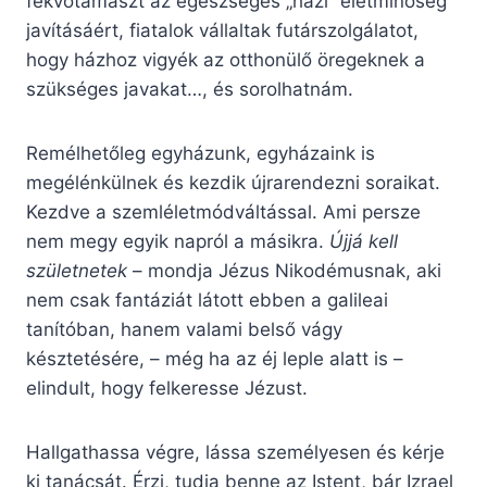
fekvőtámaszt az egészséges „házi” életminőség
javításáért, fiatalok vállaltak futárszolgálatot,
hogy házhoz vigyék az otthonülő öregeknek a
szükséges javakat…, és sorolhatnám.
Remélhetőleg egyházunk, egyházaink is
megélénkülnek és kezdik újrarendezni soraikat.
Kezdve a szemléletmódváltással. Ami persze
nem megy egyik napról a másikra.
Újjá kell
születnetek
– mondja Jézus Nikodémusnak, aki
nem csak fantáziát látott ebben a galileai
tanítóban, hanem valami belső vágy
késztetésére, – még ha az éj leple alatt is –
elindult, hogy felkeresse Jézust.
Hallgathassa végre, lássa személyesen és kérje
ki tanácsát. Érzi, tudja benne az Istent, bár Izrael