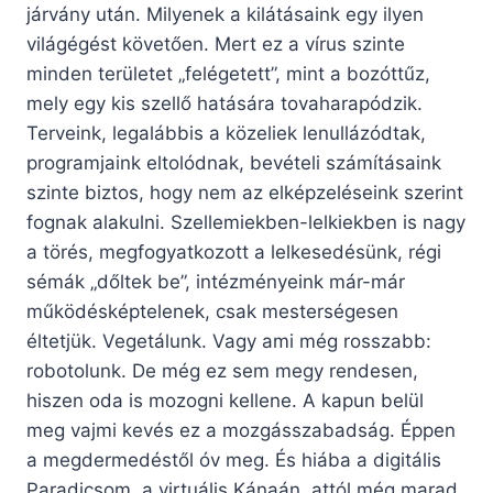
járvány után. Milyenek a kilátásaink egy ilyen
világégést követően. Mert ez a vírus szinte
minden területet „felégetett”, mint a bozóttűz,
mely egy kis szellő hatására tovaharapódzik.
Terveink, legalábbis a közeliek lenullázódtak,
programjaink eltolódnak, bevételi számításaink
szinte biztos, hogy nem az elképzeléseink szerint
fognak alakulni. Szellemiekben-lelkiekben is nagy
a törés, megfogyatkozott a lelkesedésünk, régi
sémák „dőltek be”, intézményeink már-már
működésképtelenek, csak mesterségesen
éltetjük. Vegetálunk. Vagy ami még rosszabb:
robotolunk. De még ez sem megy rendesen,
hiszen oda is mozogni kellene. A kapun belül
meg vajmi kevés ez a mozgásszabadság. Éppen
a megdermedéstől óv meg. És hiába a digitális
Paradicsom, a virtuális Kánaán, attól még marad