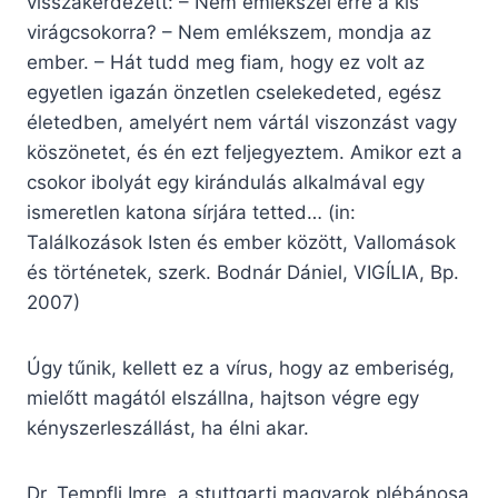
visszakérdezett: – Nem emlékszel erre a kis
virágcsokorra? – Nem emlékszem, mondja az
ember. – Hát tudd meg fiam, hogy ez volt az
egyetlen igazán önzetlen cselekedeted, egész
életedben, amelyért nem vártál viszonzást vagy
köszönetet, és én ezt feljegyeztem. Amikor ezt a
csokor ibolyát egy kirándulás alkalmával egy
ismeretlen katona sírjára tetted… (in:
Találkozások Isten és ember között, Vallomások
és történetek, szerk. Bodnár Dániel, VIGÍLIA, Bp.
2007)
Úgy tűnik, kellett ez a vírus, hogy az emberiség,
mielőtt magától elszállna, hajtson végre egy
kényszerleszállást, ha élni akar.
Dr. Tempfli Imre, a stuttgarti magyarok plébánosa