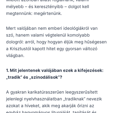
mélyebb – és keresztényibb – dolgot kell
megtennünk: megértenünk.
Mert valójában nem emberi ideológiákról van
szó, hanem valami végtelenül komolyabb
dologról: arról, hogy hogyan éljük meg hűségesen
a Krisztustól kapott hitet egy gyorsan változó
világban.
1. Mit jelentenek valójában ezek a kifejezések:
„tradik” és „szinodálisok”?
A gyakran karikatúraszerűen leegyszerűsített
jelenlegi nyelvhasználatban „tradiknak” nevezik
azokat a híveket, akik meg akarják őrizni az
egyház hagyományos liturgiáját, tanítását és