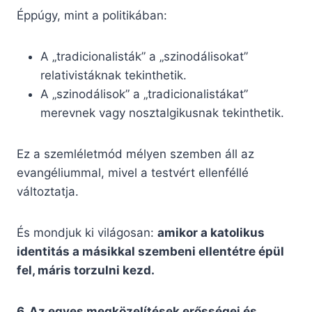
Éppúgy, mint a politikában:
A „tradicionalisták” a „szinodálisokat”
relativistáknak tekinthetik.
A „szinodálisok” a „tradicionalistákat”
merevnek vagy nosztalgikusnak tekinthetik.
Ez a szemléletmód mélyen szemben áll az
evangéliummal, mivel a testvért ellenféllé
változtatja.
És mondjuk ki világosan:
amikor a katolikus
identitás a másikkal szembeni ellentétre épül
fel, máris torzulni kezd.
6. Az egyes megközelítések erősségei és