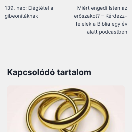
139. nap: Elégtétel a
Miért engedi Isten az
navigáció
gibeonitáknak
erőszakot? – Kérdezz–
felelek a Biblia egy év
alatt podcastben
Kapcsolódó tartalom