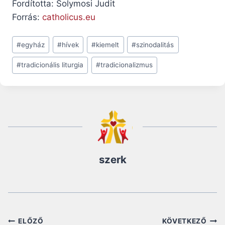
Fordította: Solymosi Judit
Forrás:
catholicus.eu
Post
#
egyház
#
hívek
#
kiemelt
#
szinodalitás
Tags:
#
tradicionális liturgia
#
tradicionalizmus
szerk
Bejegyzés
ELŐZŐ
KÖVETKEZŐ