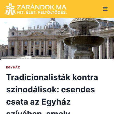
Skip
to
content
EGYHÁZ
Tradicionalisták kontra
szinodálisok: csendes
csata az Egyház
szívében, amely