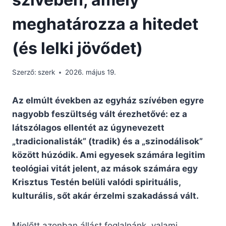
meghatározza a hitedet
(és lelki jövődet)
Szerző:
szerk
2026. május 19.
Az elmúlt években az egyház szívében egyre
nagyobb feszültség vált érezhetővé: ez a
látszólagos ellentét az úgynevezett
„tradicionalisták” (tradik) és a „szinodálisok”
között húzódik. Ami egyesek számára legitim
teológiai vitát jelent, az mások számára egy
Krisztus Testén belüli valódi spirituális,
kulturális, sőt akár érzelmi szakadássá vált.
Mielőtt azonban állást foglalnánk, valami