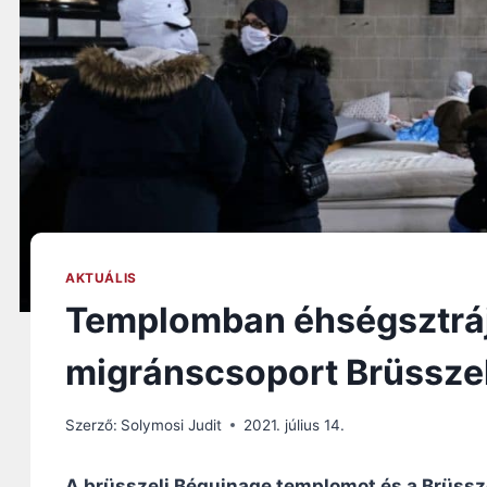
AKTUÁLIS
Templomban éhségsztráj
migránscsoport Brüssze
Szerző:
Solymosi Judit
2021. július 14.
A brüsszeli Béguinage templomot és a Brüssz