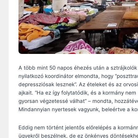
A több mint 50 napos éhezés után a sztrájkoló
nyilatkozó koordinátor elmondta, hogy “poszttra
depressziósak lesznek”. Az ételeket és az orvosi 
ajkait. “Ha ez így folytatódik, és a kormány nem
gyorsan végzetessé válhat” – mondta, hozzátév
Mindannyian nyertesek vagyunk, beleértve a korm
Eddig nem történt jelentős előrelépés a kormánn
ügyekről beszélnek, de ez önkényes döntésekhe