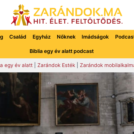
ég
Család
Egyház
Nőknek
Imádságok
Podcas
Biblia egy év alatt podcast
ia egy év alatt
|
Zarándok Esték
|
Zarándok mobilalkalm