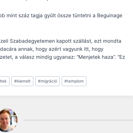
b mint száz tagja gyűlt össze tüntetni a Beguinage
.
sszeli Szabadegyetemen kapott szállást, ezt mondta
 dacára annak, hogy azért vagyunk itt, hogy
etet, a válasz mindig ugyanaz: “Menjetek haza”. “Ez
ltek
#
kiemelt
#
migráció
#
templom