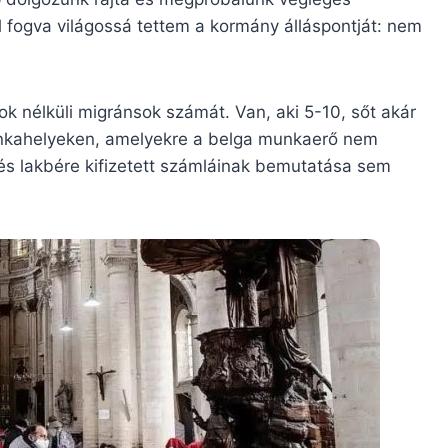
l fogva világossá tettem a kormány álláspontját: nem
k nélküli migránsok számát. Van, aki 5-10, sőt akár
munkahelyeken, amelyekre a belga munkaerő nem
 és lakbére kifizetett számláinak bemutatása sem