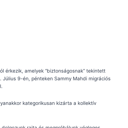
l érkezik, amelyek “biztonságosnak” tekintett
a. Július 9-én, pénteken Sammy Mahdi migrációs
l.
yanakkor kategorikusan kizárta a kollektív
p dolgozunk rajta és megpróbálunk végleges