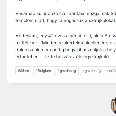
Vasárnap különböző szolidaritási mozgalmak töb
templom előtt, hogy támogassák a sztrájkolókat
Abdeslam, egy 42 éves algériai férfi, aki a Brü
az RFI-nek. “Minden szakértelmünk ellenére, és
dolgozzunk, nem pedig hogy kihasználjuk a helyz
érthetetlen” – tette hozzá az éhségsztrájkoló.
Post
#
állam
#
Belgium
#
gazdaság
#
gazdasági menekü
Tags: