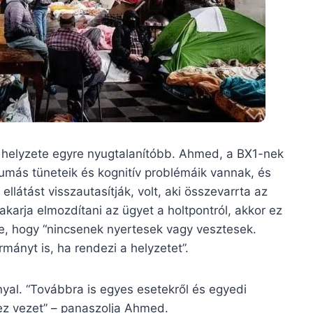
k helyzete egyre nyugtalanítóbb. Ahmed, a BX1-nek
umás tüneteik és kognitív problémáik vannak, és
ellátást visszautasítják, volt, aki összevarrta az
 akarja elmozdítani az ügyet a holtpontról, akkor ez
e, hogy “nincsenek nyertesek vagy vesztesek.
ányt is, ha rendezi a helyzetet”.
yal. “Továbbra is egyes esetekről és egyedi
z vezet” – panaszolja Ahmed.