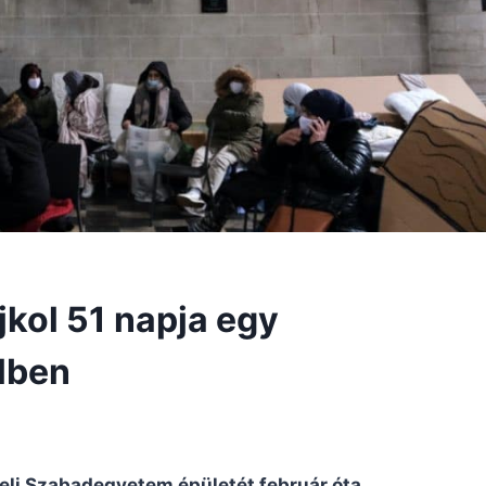
kol 51 napja egy
lben
eli Szabadegyetem épületét február óta