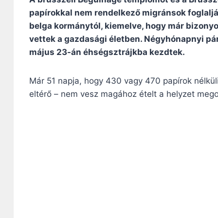
papírokkal nem rendelkező migránsok foglalják 
belga kormánytól, kiemelve, hogy már bizonyos
vettek a gazdasági életben. Négyhónapnyi pár
május 23-án éhségsztrájkba kezdtek.
Már 51 napja, hogy 430 vagy 470 papírok nélkül
eltérő – nem vesz magához ételt a helyzet me