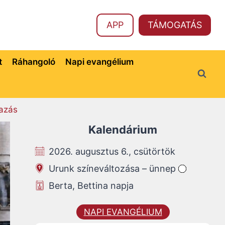
APP
TÁMOGATÁS
t
Ráhangoló
Napi evangélium
azás
Kalendárium
2026. augusztus 6., csütörtök
Urunk színeváltozása – ünnep
Berta, Bettina napja
NAPI EVANGÉLIUM