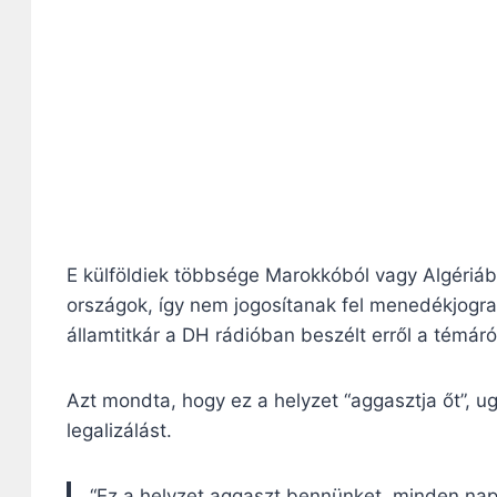
E külföldiek többsége Marokkóból vagy Algériábó
országok, így nem jogosítanak fel menedékjogr
államtitkár a DH rádióban beszélt erről a témáró
Azt mondta, hogy ez a helyzet “aggasztja őt”, ug
legalizálást.
“Ez a helyzet aggaszt bennünket, minden na