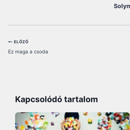
Solym
Bejegyzés
ELŐZŐ
Ez maga a csoda
navigáció
Kapcsolódó tartalom