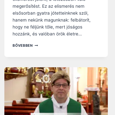
megerősítést. Ez az elismerés nem
elsősorban gyatra jótetteinknek szól,
hanem nekünk magunknak: felbátorít,
hogy ne féljünk tőle, mert jóságos
hozzánk, és valóban örök életre…
N
BŐVEBBEN
A
P
I
R
Á
H
A
N
G
O
L
Ó
: