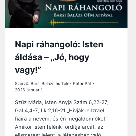
Napi ráhangoló: Isten
áldása – „Jó, hogy
vagy!”
Szerző:
Barsi Balázs és Telek Péter Pál
2026. január 1.
Szűz Mária, Isten Anyja Szám 6,22-27;
Gal 4,4-7; Lk 2,16-21 „Hívják le Izrael
fiaira a nevem, és én megáldom őket.”
Amikor Isten felénk fordítja arcát, az
elismerést jelent, a létezésben való