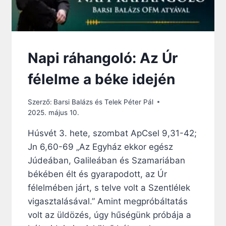
B
L
I
A
I
Napi ráhangoló: Az Úr
V
E
félelme a béke idején
R
S
Szerző:
Barsi Balázs és Telek Péter Pál
,
2025. május 10.
H
A
Húsvét 3. hete, szombat ApCsel 9,31-42;
E
Jn 6,60-69 „Az Egyház ekkor egész
G
Y
Júdeában, Galileában és Szamariában
S
békében élt és gyarapodott, az Úr
Z
félelmében járt, s telve volt a Szentlélek
E
R
vigasztalásával.” Amint megpróbáltatás
E
volt az üldözés, úgy hűségünk próbája a
T