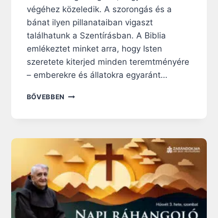
végéhez közeledik. A szorongás és a
bánat ilyen pillanataiban vigaszt
találhatunk a Szentírásban. A Biblia
emlékeztet minket arra, hogy Isten
szeretete kiterjed minden teremtményére
– emberekre és állatokra egyaránt…
6
BŐVEBBEN
V
I
G
A
S
Z
T
A
L
Ó
B
I