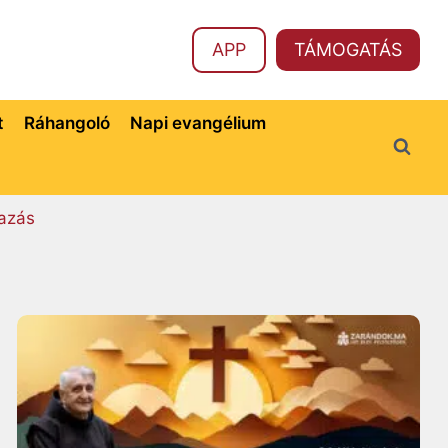
APP
TÁMOGATÁS
t
Ráhangoló
Napi evangélium
azás