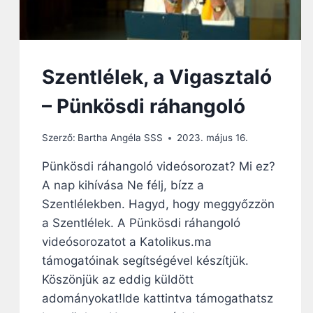
A
L
Z
O
I
T
S
T
T
Szentlélek, a Vigasztaló
A
E
K
N
– Pünkösdi ráhangoló
N
E
A
S
P
Szerző:
Bartha Angéla SSS
2023. május 16.
S
J
Z
A
Pünkösdi ráhangoló videósorozat? Mi ez?
O
A nap kihívása Ne félj, bízz a
M
O
Szentlélekben. Hagyd, hogy meggyőzzön
R
a Szentlélek. A Pünkösdi ráhangoló
Ú
videósorozatot a Katolikus.ma
S
Á
támogatóinak segítségével készítjük.
G
Köszönjük az eddig küldött
M
adományokat!Ide kattintva támogathatsz
I