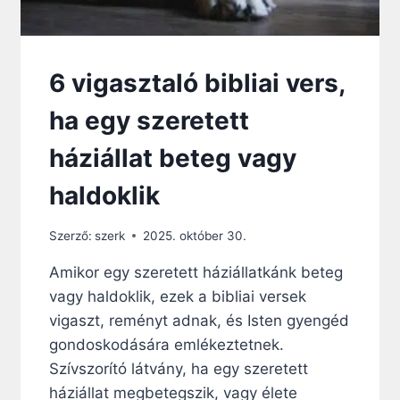
É
S
V
I
6 vigasztaló bibliai vers,
G
A
ha egy szeretett
S
Z
háziállat beteg vagy
T
A
haldoklik
L
Á
S
Szerző:
szerk
2025. október 30.
Amikor egy szeretett háziállatkánk beteg
vagy haldoklik, ezek a bibliai versek
vigaszt, reményt adnak, és Isten gyengéd
gondoskodására emlékeztetnek.
Szívszorító látvány, ha egy szeretett
háziállat megbetegszik, vagy élete