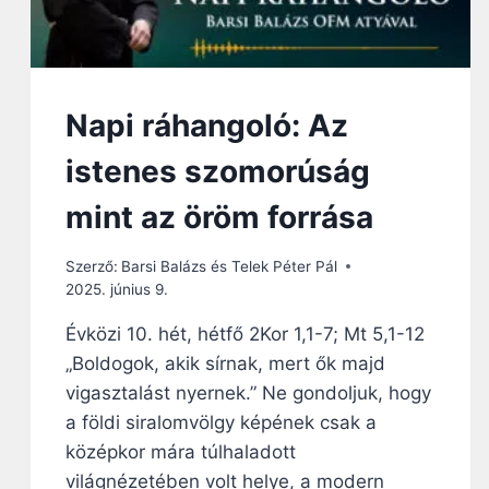
G
O
L
Ó
:
Napi ráhangoló: Az
A
Z
istenes szomorúság
Ö
R
mint az öröm forrása
Ö
K
S
Szerző:
Barsi Balázs és Telek Péter Pál
Z
2025. június 9.
E
Évközi 10. hét, hétfő 2Kor 1,1-7; Mt 5,1-12
R
E
„Boldogok, akik sírnak, mert ők majd
T
vigasztalást nyernek.” Ne gondoljuk, hogy
E
a földi siralomvölgy képének csak a
T
J
középkor mára túlhaladott
E
világnézetében volt helye, a modern