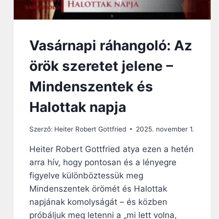
I
G
A
S
Vasárnapi ráhangoló: Az
Z
T
örök szeretet jelene –
A
L
Mindenszentek és
J
A
Halottak napja
N
É
Szerző:
Heiter Robert Gottfried
2025. november 1.
P
É
Heiter Robert Gottfried atya ezen a hetén
T
arra hív, hogy pontosan és a lényegre
figyelve különböztessük meg
Mindenszentek örömét és Halottak
napjának komolyságát – és közben
próbáljuk meg letenni a „mi lett volna,