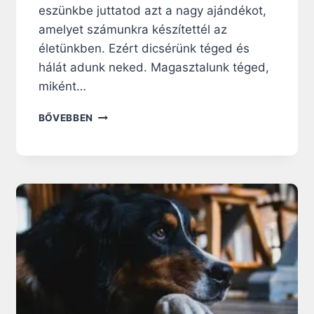
eszünkbe juttatod azt a nagy ajándékot,
amelyet számunkra készítettél az
életünkben. Ezért dicsérünk téged és
hálát adunk neked. Magasztalunk téged,
miként…
1
BŐVEBBEN
9
7
.
N
A
P
:
Í
T
É
L
E
T