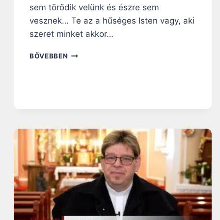
sem törődik velünk és észre sem
vesznek… Te az a hűséges Isten vagy, aki
szeret minket akkor…
2
BŐVEBBEN
0
9
.
N
A
P
:
I
S
T
E
N
M
E
G
V