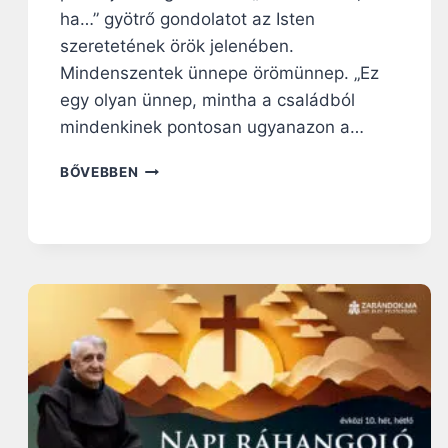
ha…” gyötrő gondolatot az Isten
szeretetének örök jelenében.
Mindenszentek ünnepe örömünnep. „Ez
egy olyan ünnep, mintha a családból
mindenkinek pontosan ugyanazon a…
V
BŐVEBBEN
A
S
Á
R
N
A
P
I
R
Á
H
A
N