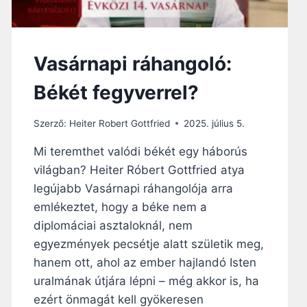
I
S
T
E
Vasárnapi ráhangoló:
N
Á
Békét fegyverrel?
L
D
Szerző:
Heiter Robert Gottfried
2025. július 5.
Á
S
Mi teremthet valódi békét egy háborús
A
világban? Heiter Róbert Gottfried atya
–
„
legújabb Vasárnapi ráhangolója arra
J
emlékeztet, hogy a béke nem a
Ó
diplomáciai asztaloknál, nem
,
H
egyezmények pecsétje alatt születik meg,
O
hanem ott, ahol az ember hajlandó Isten
G
uralmának útjára lépni – még akkor is, ha
Y
ezért önmagát kell gyökeresen
V