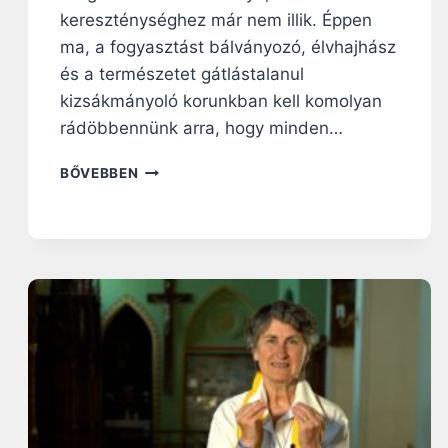
L
kereszténységhez már nem illik. Éppen
E
ma, a fogyasztást bálványozó, élvhajhász
N
E
és a természetet gátlástalanul
–
kizsákmányoló korunkban kell komolyan
M
rádöbbennünk arra, hogy minden…
I
N
N
BŐVEBBEN
D
A
E
P
N
I
S
R
Z
Á
E
H
N
A
T
N
E
G
K
O
É
L
S
Ó
H
:
A