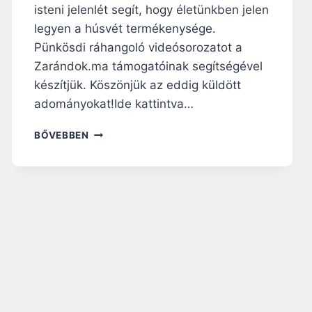
isteni jelenlét segít, hogy életünkben jelen
legyen a húsvét termékenysége.
Pünkösdi ráhangoló videósorozatot a
Zarándok.ma támogatóinak segítségével
készítjük. Köszönjük az eddig küldött
adományokat!Ide kattintva…
Á
BŐVEBBEN
H
Í
T
A
T
É
S
V
I
G
A
S