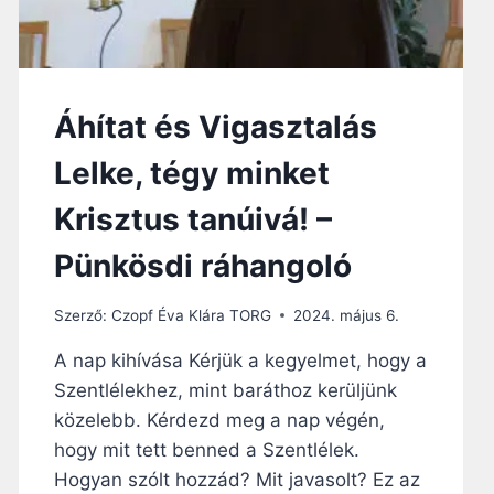
:
B
É
K
É
Áhítat és Vigasztalás
T
F
Lelke, tégy minket
E
G
Krisztus tanúivá! –
Y
V
Pünkösdi ráhangoló
E
R
R
Szerző:
Czopf Éva Klára TORG
2024. május 6.
E
A nap kihívása Kérjük a kegyelmet, hogy a
L
?
Szentlélekhez, mint baráthoz kerüljünk
közelebb. Kérdezd meg a nap végén,
hogy mit tett benned a Szentlélek.
Hogyan szólt hozzád? Mit javasolt? Ez az