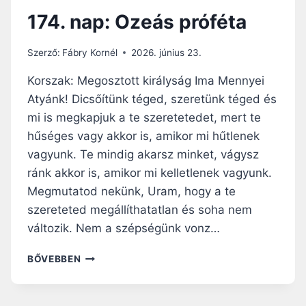
Z
174. nap: Ozeás próféta
A
,
I
Szerző:
Fábry Kornél
2026. június 23.
Z
R
Korszak: Megosztott királyság Ima Mennyei
A
Atyánk! Dicsőítünk téged, szeretünk téged és
E
mi is megkapjuk a te szeretetedet, mert te
L
!
hűséges vagy akkor is, amikor mi hűtlenek
vagyunk. Te mindig akarsz minket, vágysz
ránk akkor is, amikor mi kelletlenek vagyunk.
Megmutatod nekünk, Uram, hogy a te
szereteted megállíthatatlan és soha nem
változik. Nem a szépségünk vonz…
1
BŐVEBBEN
7
4
.