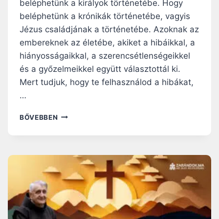
beléphetünk a királyok történetébe. Hogy
beléphetünk a krónikák történetébe, vagyis
Jézus családjának a történetébe. Azoknak az
embereknek az életébe, akiket a hibáikkal, a
hiányosságaikkal, a szerencsétlenségeikkel
és a győzelmeikkel együtt választottál ki.
Mert tudjuk, hogy te felhasználod a hibákat,
…
1
BŐVEBBEN
6
7
.
N
A
P
:
S
Z
E