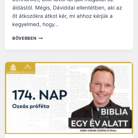
E
áldástól. Mégis, Dáviddal ellentétben, aki az
M
őt átkozókra átkot kér, mi ahhoz kérjük a
T
Ő
kegyelmed, hogy…
Á
T
1
BŐVEBBEN
Ö
7
L
7
E
.
L
N
A
P
:
T
É
R
J
V
I
S
S