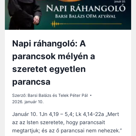
L
Ó
:
A
Z
Á
Napi ráhangoló: A
R
T
parancsok mélyén a
A
T
szeretet egyetlen
L
A
parancsa
N
U
L
Szerző:
Barsi Balázs és Telek Péter Pál
K
2026. január 10.
I
O
Január 10. 1Jn 4,19 – 5,4; Lk 4,14-22a „Mert
N
az az Isten szeretete, hogy parancsait
T
megtartjuk; és az ő parancsai nem nehezek.”
O