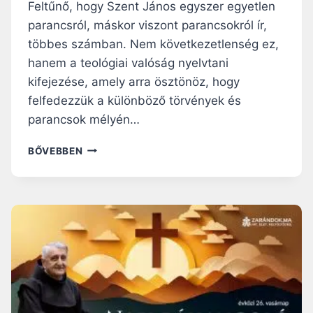
T
Feltűnő, hogy Szent János egyszer egyetlen
T
parancsról, máskor viszont parancsokról ír,
V
többes számban. Nem következetlenség ez,
É
hanem a teológiai valóság nyelvtani
R
–
kifejezése, amely arra ösztönöz, hogy
T
felfedezzük a különböző törvények és
Ö
parancsok mélyén…
B
B
N
BŐVEBBEN
É
A
N
P
E
I
M
R
B
Á
O
H
S
A
S
N
Z
G
Ú
O
É
L
R