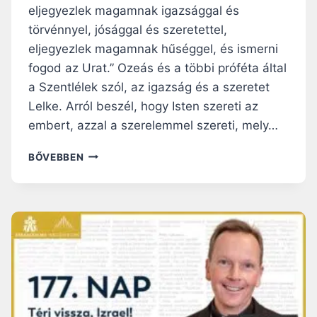
eljegyezlek magamnak igazsággal és
É
S
törvénnyel, jósággal és szeretettel,
V
eljegyezlek magamnak hűséggel, és ismerni
É
fogod az Urat.” Ozeás és a többi próféta által
G
a Szentlélek szól, az igazság és a szeretet
T
E
Lelke. Arról beszél, hogy Isten szereti az
L
embert, azzal a szerelemmel szereti, mely…
E
N
N
BŐVEBBEN
N
A
A
P
G
I
Y
R
B
Á
I
H
Z
A
A
N
L
G
O
O
M
L