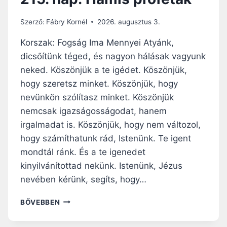
Szerző:
Fábry Kornél
2026. augusztus 3.
Korszak: Fogság Ima Mennyei Atyánk,
dicsőítünk téged, és nagyon hálásak vagyunk
neked. Köszönjük a te igédet. Köszönjük,
hogy szeretsz minket. Köszönjük, hogy
nevünkön szólítasz minket. Köszönjük
nemcsak igazságosságodat, hanem
irgalmadat is. Köszönjük, hogy nem változol,
hogy számíthatunk rád, Istenünk. Te igent
mondtál ránk. És a te igenedet
kinyilvánítottad nekünk. Istenünk, Jézus
nevében kérünk, segíts, hogy…
2
BŐVEBBEN
1
5