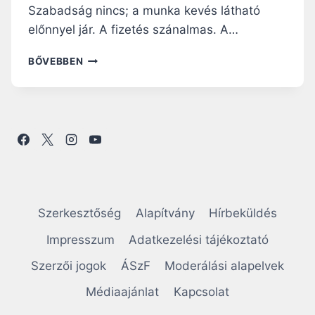
Ó
Szabadság nincs; a munka kevés látható
F
előnnyel jár. A fizetés szánalmas. A…
É
T
A
BŐVEBBEN
Á
P
I
R
K
Ó
:
F
A
É
Z
T
O
Á
K
K
R
M
A
E
H
Szerkesztőség
Alapítvány
Hírbeküldés
G
A
B
Impresszum
Adatkezelési tájékoztató
L
O
L
Szerzői jogok
ÁSzF
Moderálási alapelvek
T
G
R
A
Médiaajánlat
Kapcsolat
Á
S
N
S