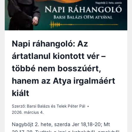
N
T
Ú
T
R
A
Napi ráhangoló: Az
V
A
ártatlanul kiontott vér –
L
Ó
többé nem bosszúért,
hanem az Atya irgalmáért
kiált
Szerző:
Barsi Balázs és Telek Péter Pál
2026. március 4.
Nagyböjt 2. hete, szerda Jer 18,18-20; Mt