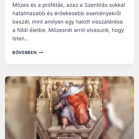
E
R
Mózes és a próféták, azaz a Szentírás sokkal
R
T
hatalmasabb és érdekesebb eseményekről
E
K
beszél, mint amilyen egy halott visszatérése
T
I
E
a földi életbe. Mózesnél arról olvasunk, hogy
Á
T
L
Isten…
E
T
G
N
BŐVEBBEN
Y
A
E
P
T
I
L
R
E
Á
N
H
P
A
A
N
R
G
A
O
N
L
C
Ó
S
: