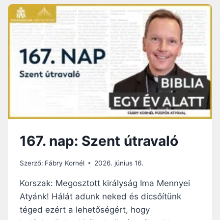
N
A
P
:
O
Z
E
Á
S
P
R
Ó
F
167. nap: Szent útravaló
É
T
A
Szerző:
Fábry Kornél
2026. június 16.
Korszak: Megosztott királyság Ima Mennyei
Atyánk! Hálát adunk neked és dicsőítünk
téged ezért a lehetőségért, hogy