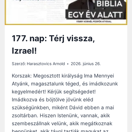
A
Ó
Z
:
I
A
R
P
G
U
A
177. nap: Térj vissza,
S
L
Z
M
Izrael!
T
A
A
S
S
Szerző:
Harasztovics Arnold
2026. június 26.
I
Á
S
G
Korszak: Megosztott királyság Ima Mennyei
T
,
Atyánk, magasztalunk téged, és imádkozunk
E
A
N
kegyelmedért! Kérjük segítségedet!
H
I
O
Imádkozva és böjtölve jövünk eléd
R
L
szükségünkben, miként Dávid ebben a mai
Á
A
N
zsoltárban. Hiszen Istenünk, vannak, akik
T
T
szembeszállnak velünk, akik megátkoznak
E
R
bennünket, akik távol tartják magukat az