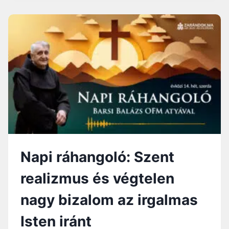
.
N
A
P
:
H
A
M
I
S
P
R
Ó
F
Napi ráhangoló: Szent
É
T
realizmus és végtelen
Á
K
nagy bizalom az irgalmas
Isten iránt