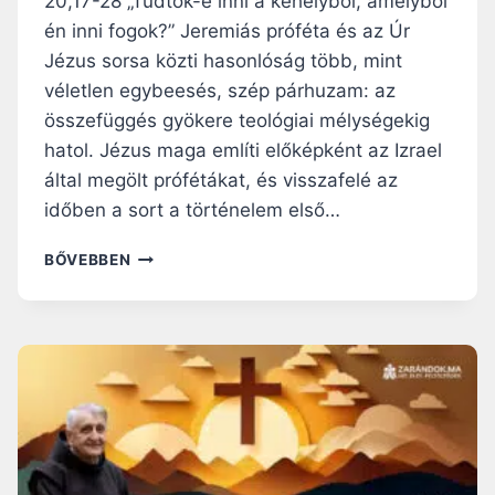
20,17-28 „Tudtok-e inni a kehelyből, amelyből
én inni fogok?” Jeremiás próféta és az Úr
Jézus sorsa közti hasonlóság több, mint
véletlen egybeesés, szép párhuzam: az
összefüggés gyökere teológiai mélységekig
hatol. Jézus maga említi előképként az Izrael
által megölt prófétákat, és visszafelé az
időben a sort a történelem első…
N
BŐVEBBEN
A
P
I
R
Á
H
A
N
G
O