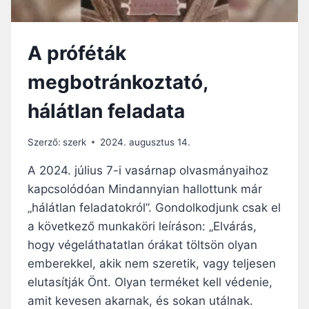
A
„
V
A
A próféták
N
M
megbotránkoztató,
Ó
Z
hálátlan feladata
E
S
Ü
Szerző:
szerk
2024. augusztus 14.
K
É
A 2024. július 7-i vasárnap olvasmányaihoz
S
kapcsolódóan Mindannyian hallottunk már
V
„hálátlan feladatokról”. Gondolkodjunk csak el
A
N
a következő munkaköri leíráson: „Elvárás,
N
hogy végeláthatatlan órákat töltsön olyan
A
emberekkel, akik nem szeretik, vagy teljesen
K
elutasítják Önt. Olyan terméket kell védenie,
P
R
amit kevesen akarnak, és sokan utálnak.