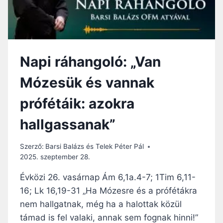
Ó
T
:
,
A
H
P
A
A
N
Napi ráhangoló: „Van
R
E
A
M
Mózesük és vannak
N
A
C
Z
prófétáik: azokra
S
A
O
T
hallgassanak”
K
Y
M
A
É
I
Szerző:
Barsi Balázs és Telek Péter Pál
L
R
2025. szeptember 28.
Y
G
É
Évközi 26. vasárnap Ám 6,1a.4-7; 1Tim 6,11-
A
N
L
16; Lk 16,19-31 „Ha Mózesre és a prófétákra
A
M
nem hallgatnak, még ha a halottak közül
S
Á
Z
támad is fel valaki, annak sem fognak hinni!”
É