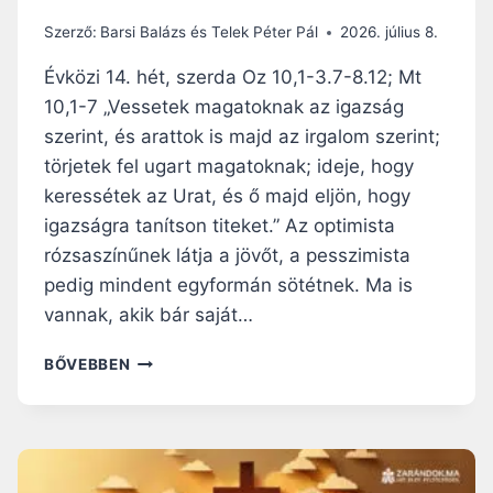
Szerző:
Barsi Balázs és Telek Péter Pál
2026. július 8.
Évközi 14. hét, szerda Oz 10,1-3.7-8.12; Mt
10,1-7 „Vessetek magatoknak az igazság
szerint, és arattok is majd az irgalom szerint;
törjetek fel ugart magatoknak; ideje, hogy
keressétek az Urat, és ő majd eljön, hogy
igazságra tanítson titeket.” Az optimista
rózsaszínűnek látja a jövőt, a pesszimista
pedig mindent egyformán sötétnek. Ma is
vannak, akik bár saját…
N
BŐVEBBEN
A
P
I
R
Á