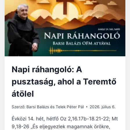
H
A
N
G
O
L
Ó
:
S
Z
E
Napi ráhangoló: A
N
T
pusztaság, ahol a Teremtő
R
E
átölel
A
L
I
Szerző:
Barsi Balázs és Telek Péter Pál
2026. július 6.
Z
M
Évközi 14. hét, hétfő Oz 2,16.17b-18.21-22; Mt
U
9,18-26 „És eljegyezlek magamnak örökre,
S