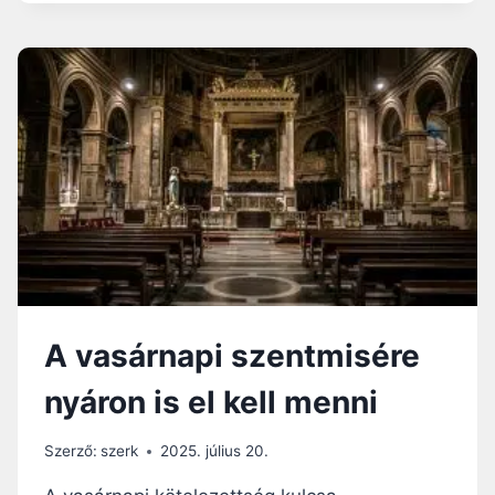
I
K
O
R
T
Ű
Z
A
N
A
P
–
M
I
T
A vasárnapi szentmisére
M
O
nyáron is el kell menni
N
D
A
Szerző:
szerk
2025. július 20.
B
I