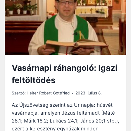
P
I
R
Á
H
A
N
G
O
L
Vasárnapi ráhangoló: Igazi
Ó
:
feltöltődés
A
M
A
Szerző:
Heiter Robert Gottfried
2023. július 8.
G
V
Az Újszövetség szerint az Úr napja: húsvét
E
vasárnapja, amelyen Jézus feltámadt (Máté
T
28,1; Márk 16,2; Lukács 24,1; János 20;1 stb.),
Ő
É
ezért a keresztény egyházak minden