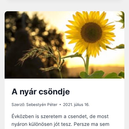
Á
R
I
T
É
T
L
E
N
S
É
G
C
S
A nyár csöndje
A
P
D
Szerző:
Sebestyén Péter
2021. július 16.
Á
I
Évközben is szeretem a csendet, de most
nyáron különösen jót tesz. Persze ma sem