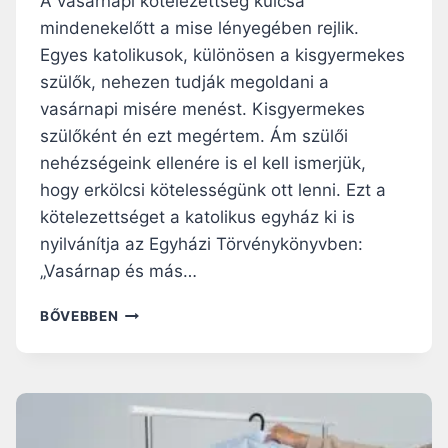
A vasárnapi kötelezettség kulcsa
B
mindenekelőtt a mise lényegében rejlik.
L
Egyes katolikusok, különösen a kisgyermekes
I
A
szülők, nehezen tudják megoldani a
A
vasárnapi misére menést. Kisgyermekes
H
szülőként én ezt megértem. Ám szülői
Ő
nehézségeink ellenére is el kell ismerjük,
S
É
hogy erkölcsi kötelességünk ott lenni. Ezt a
G
kötelezettséget a katolikus egyház ki is
R
nyilvánítja az Egyházi Törvénykönyvben:
Ő
L
„Vasárnap és más…
?
A
BŐVEBBEN
V
A
S
Á
R
N