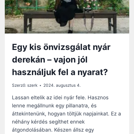
É
S
N
Y
Á
R
I
Egy kis önvizsgálat nyár
M
I
derekán – vajon jól
S
É
használjuk fel a nyarat?
K
–
A
Szerző:
szerk
2024. augusztus 4.
Z
I
Lassan eltelik az idei nyár fele. Hasznos
L
lenne megállnunk egy pillanatra, és
L
áttekintenünk, hogyan töltjük napjainkat. Ez a
E
T
néhány kérdés segíthet ennek
L
átgondolásában. Készen állsz egy
E