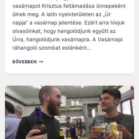
S
vasárnapot Krisztus feltámadása ünnepeként
M
ülnek meg. A latin nyelvterületen az „Úr
I
napja” a vasárnap jelentése. Ezért arra hívjuk
olvasóinkat, hogy hangolódjunk együtt az
Úrra, hangolódjunk vasárnapra. A Vasárnapi
ráhangoló szombat esténként…
V
BŐVEBBEN
A
S
Á
R
N
A
P
I
R
Á
H
A