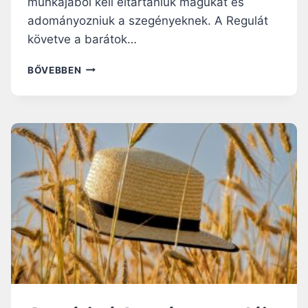
munkájából kell eltartaniuk magukat és
S
adományozniuk a szegényeknek. A Regulát
követve a barátok…
N
BŐVEBBEN
Y
Á
R
I
B
E
N
C
É
S
Ú
T
M
U
T
A