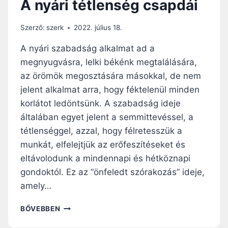
A nyári tétlenség csapdái
T
Ó
A
Szerző:
szerk
2022. július 18.
Z
I
A nyári szabadság alkalmat ad a
V
megnyugvásra, lelki békénk megtalálására,
Á
az örömök megosztására másokkal, de nem
S
H
jelent alkalmat arra, hogy féktelenül minden
O
korlátot ledöntsünk. A szabadság ideje
Z
általában egyet jelent a semmittevéssel, a
tétlenséggel, azzal, hogy félretesszük a
munkát, elfelejtjük az erőfeszítéseket és
eltávolodunk a mindennapi és hétköznapi
gondoktól. Ez az “önfeledt szórakozás” ideje,
amely…
A
BŐVEBBEN
N
Y