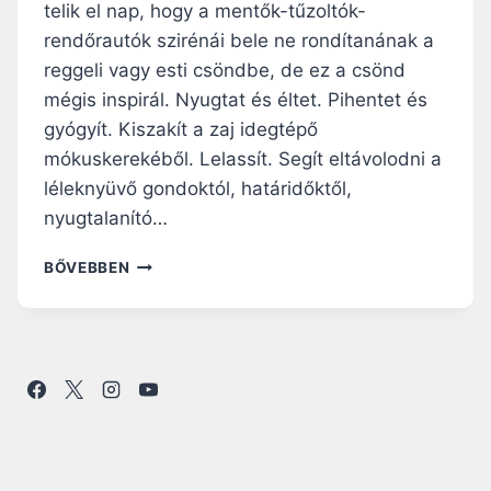
telik el nap, hogy a mentők-tűzoltók-
rendőrautók szirénái bele ne rondítanának a
reggeli vagy esti csöndbe, de ez a csönd
mégis inspirál. Nyugtat és éltet. Pihentet és
gyógyít. Kiszakít a zaj idegtépő
mókuskerekéből. Lelassít. Segít eltávolodni a
léleknyüvő gondoktól, határidőktől,
nyugtalanító…
A
BŐVEBBEN
N
Y
Á
R
C
S
Ö
N
D