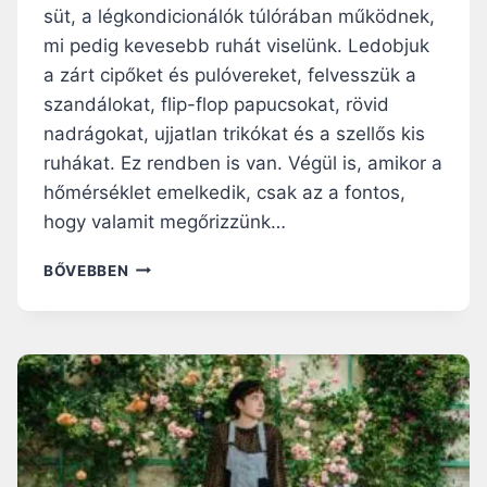
S
süt, a légkondicionálók túlórában működnek,
E
mi pedig kevesebb ruhát viselünk. Ledobjuk
L
K
a zárt cipőket és pulóvereket, felvesszük a
E
szandálokat, flip-flop papucsokat, rövid
L
nadrágokat, ujjatlan trikókat és a szellős kis
L
ruhákat. Ez rendben is van. Végül is, amikor a
M
E
hőmérséklet emelkedik, csak az a fontos,
N
hogy valamit megőrizzünk…
N
I
I
BŐVEBBEN
L
L
E
N
D
Ő
S
É
G