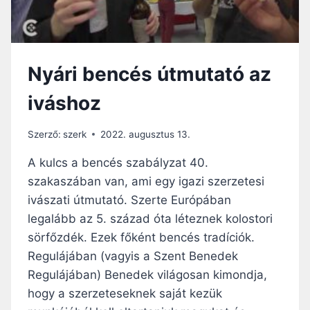
N
G
O
L
Nyári bencés útmutató az
Ó
:
iváshoz
I
G
A
Szerző:
szerk
2022. augusztus 13.
Z
I
A kulcs a bencés szabályzat 40.
F
szakaszában van, ami egy igazi szerzetesi
E
ivászati útmutató. Szerte Európában
L
T
legalább az 5. század óta léteznek kolostori
Ö
sörfőzdék. Ezek főként bencés tradíciók.
L
Regulájában (vagyis a Szent Benedek
T
Regulájában) Benedek világosan kimondja,
Ő
D
hogy a szerzeteseknek saját kezük
É