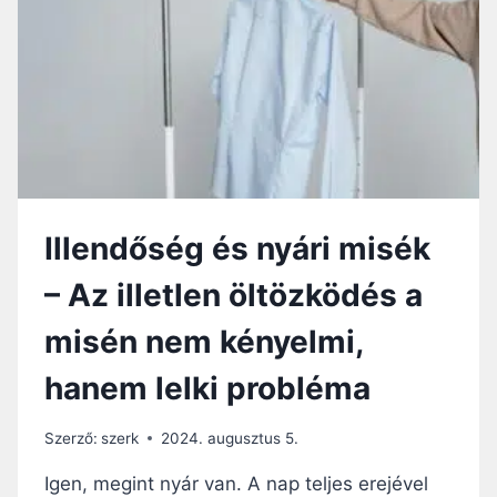
A
P
I
S
Z
E
N
T
M
I
Illendőség és nyári misék
S
É
– Az illetlen öltözködés a
R
E
misén nem kényelmi,
N
Y
hanem lelki probléma
Á
R
O
Szerző:
szerk
2024. augusztus 5.
N
I
Igen, megint nyár van. A nap teljes erejével