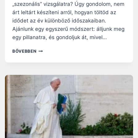
„szezonális” vizsgálatra? Úgy gondolom, nem
N
árt leltárt készíteni arról, hogyan töltöd az
Ö
L
idődet az év különböző időszakaiban.
T
Ajánlunk egy egyszerű módszert: álljunk meg
Ö
egy pillanatra, és gondoljuk át, mivel…
Z
K
E
BŐVEBBEN
Ö
G
D
Y
É
K
S
I
A
S
M
Ö
I
N
S
V
É
I
N
Z
N
S
E
G
M
Á
K