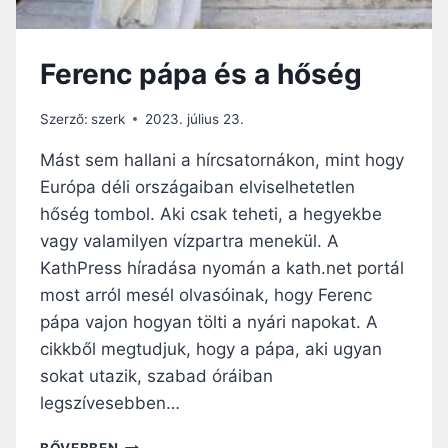
L
É
A
N
T
Y
Ferenc pápa és a hőség
N
E
Y
L
Á
M
Szerző:
szerk
2023. július 23.
R
I
D
Mást sem hallani a hírcsatornákon, mint hogy
,
E
H
Európa déli országaiban elviselhetetlen
R
A
hőség tombol. Aki csak teheti, a hegyekbe
E
N
K
vagy valamilyen vízpartra menekül. A
E
Á
M
KathPress híradása nyomán a kath.net portál
N
L
most arról mesél olvasóinak, hogy Ferenc
–
E
pápa vajon hogyan tölti a nyári napokat. A
V
L
A
cikkből megtudjuk, hogy a pápa, aki ugyan
K
J
I
sokat utazik, szabad óráiban
O
P
legszívesebben…
N
R
J
O
F
BŐVEBBEN