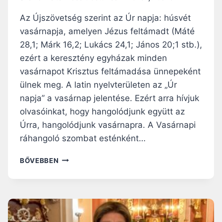
?
Az Újszövetség szerint az Úr napja: húsvét
vasárnapja, amelyen Jézus feltámadt (Máté
28,1; Márk 16,2; Lukács 24,1; János 20;1 stb.),
ezért a keresztény egyházak minden
vasárnapot Krisztus feltámadása ünnepeként
ülnek meg. A latin nyelvterületen az „Úr
napja” a vasárnap jelentése. Ezért arra hívjuk
olvasóinkat, hogy hangolódjunk együtt az
Úrra, hangolódjunk vasárnapra. A Vasárnapi
ráhangoló szombat esténként…
V
BŐVEBBEN
A
S
Á
R
N
A