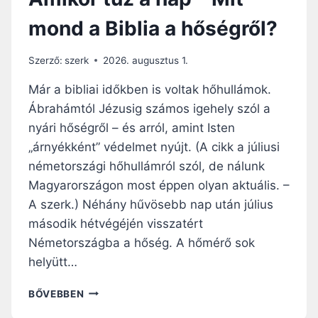
mond a Biblia a hőségről?
Szerző:
szerk
2026. augusztus 1.
Már a bibliai időkben is voltak hőhullámok.
Ábrahámtól Jézusig számos igehely szól a
nyári hőségről – és arról, amint Isten
„árnyékként” védelmet nyújt. (A cikk a júliusi
németországi hőhullámról szól, de nálunk
Magyarországon most éppen olyan aktuális. –
A szerk.) Néhány hűvösebb nap után július
második hétvégéjén visszatért
Németországba a hőség. A hőmérő sok
helyütt…
A
BŐVEBBEN
M