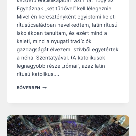
kezdetű enciklikájában azt írta, hogy az
E
L
Egyháznak „két tüdővel” kell lélegeznie.
S
Mivel én keresztényként egyiptomi keleti
Ő
rítusúcsaládban nevelkedtem, latin rítusú
K
E
iskolákban tanultam, és ezért mind a
R
keleti, mind a nyugati tradíciók
E
gazdagságát élvezem, szívből egyetértek
S
a néhai Szentatyával. (A katolikusok
Z
T
legnagyobb része „római”, azaz latin
É
rítusú katolikus,…
N
Y
5
BŐVEBBEN
N
Ö
E
T
M
L
Z
E
E
T
T
N
É
A
T