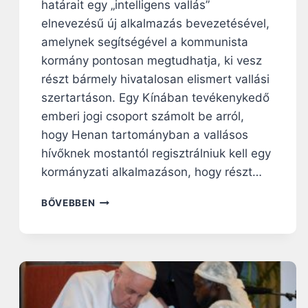
T
határait egy „intelligens vallás”
E
elnevezésű új alkalmazás bevezetésével,
T
amelynek segítségével a kommunista
T
B
kormány pontosan megtudhatja, ki vesz
E
részt bármely hivatalosan elismert vallási
A
szertartáson. Egy Kínában tevékenykedő
S
emberi jogi csoport számolt be arról,
Z
E
hogy Henan tartományban a vallásos
N
hívőknek mostantól regisztrálniuk kell egy
T
kormányzati alkalmazáson, hogy részt…
M
I
K
BŐVEBBEN
S
Í
É
N
K
A
M
B
E
E
G
V
Z
E
A