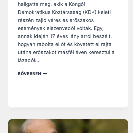
V
hallgatta meg, akik a Kongói
A
Demokratikus Köztársaság (KDK) keleti
L
L
részén zajló véres és erőszakos
Á
események elszenvedői voltak. Egy,
S
annak idején 17 éves lány arról beszélt,
G
hogyan rabolta el őt és követett el rajta
Y
A
utána erőszakot másfél éven keresztül a
K
lázadók…
O
R
„
BŐVEBBEN
L
N
Á
E
S
M
K
J
O
U
R
T
L
U
Á
N
T
K
O