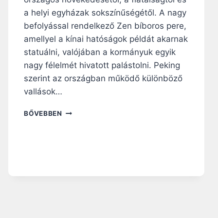
J
A
a helyi egyházak sokszínűségétől. A nagy
P
befolyással rendelkező Zen bíboros pere,
Á
amellyel a kínai hatóságok példát akarnak
N
statuálni, valójában a kormányuk egyik
K
A
nagy félelmét hivatott palástolni. Peking
T
szerint az országban működő különböző
O
vallások…
L
I
A
BŐVEBBEN
K
K
U
E
S
R
O
E
K
S
G
Z
E
T
N
É
E
N
R
Y
Á