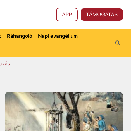
APP
TÁMOGATÁS
t
Ráhangoló
Napi evangélium
azás