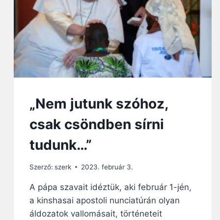
T
V
I
A
A
R
C
Á
S
S
Ú
Á
C
R
S
A
T
E
„Nem jutunk szóhoz,
C
H
csak csöndben sírni
N
O
tudunk…”
L
Ó
Szerző:
szerk
2023. február 3.
G
I
A pápa szavait idéztük, aki február 1-jén,
Á
a kinshasai apostoli nunciatúrán olyan
T
A
áldozatok vallomásait, történeteit