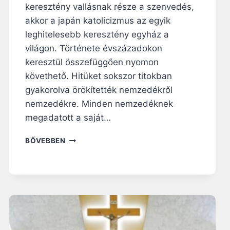
K
keresztény vallásnak része a szenvedés,
E
akkor a japán katolicizmus az egyik
T
leghitelesebb keresztény egyház a
R
világon. Története évszázadokon
E
C
keresztül összefüggően nyomon
B
követhető. Hitüket sokszor titokban
E
gyakorolva örökítették nemzedékről
Z
Á
nemzedékre. Minden nemzedéknek
R
megadatott a saját…
T
Á
H
BŐVEBBEN
L
O
L
G
A
Y
T
A
M
N
Ó
T
D
A
J
R