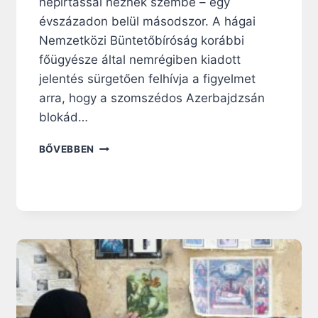
népirtással néznek szembe – egy
évszázadon belül másodszor. A hágai
Nemzetközi Büntetőbíróság korábbi
főügyésze által nemrégiben kiadott
jelentés sürgetően felhívja a figyelmet
arra, hogy a szomszédos Azerbajdzsán
blokád…
V
BŐVEBBEN
A
L
L
Á
S
I
T
I
S
Z
T