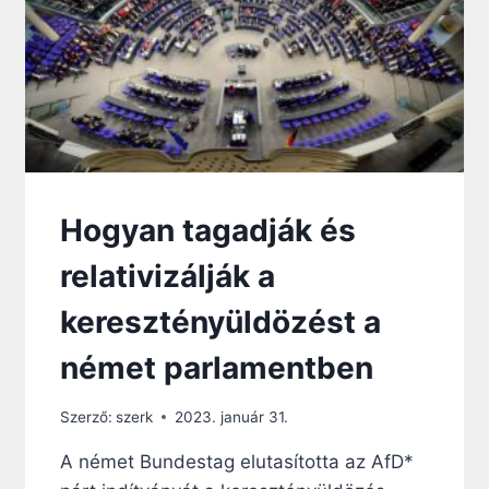
G
Y
P
É
N
T
E
K
R
E
Hogyan tagadják és
O
L
relativizálják a
Y
A
keresztényüldözést a
N
K
német parlamentben
A
T
O
Szerző:
szerk
2023. január 31.
L
A német Bundestag elutasította az AfD*
I
K