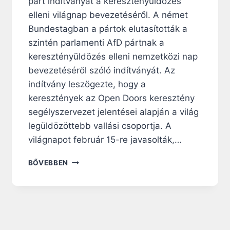
párt indítványát a keresztényüldözés
U
elleni világnap bevezetéséről. A német
S
Bundestagban a pártok elutasították a
O
K
szintén parlamenti AfD pártnak a
T
keresztényüldözés elleni nemzetközi nap
Ó
bevezetéséről szóló indítványát. Az
L
indítvány leszögezte, hogy a
,
A
keresztények az Open Doors keresztény
K
segélyszervezet jelentései alapján a világ
I
legüldözöttebb vallási csoportja. A
K
Ü
világnapot február 15-re javasolták,…
L
D
H
BŐVEBBEN
Ö
O
Z
G
É
Y
S
A
E
N
K
T