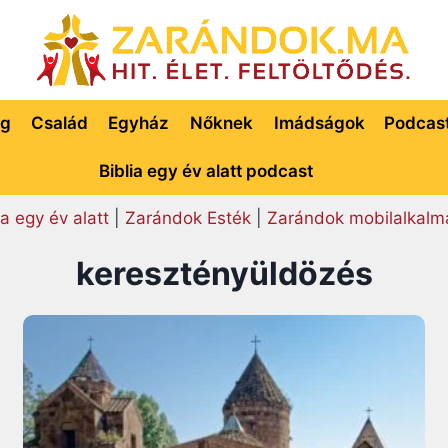
ég
Család
Egyház
Nőknek
Imádságok
Podcas
Biblia egy év alatt podcast
ia egy év alatt
|
Zarándok Esték
|
Zarándok mobilalkalm
keresztényüldözés