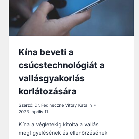
A
K
O
R
M
Á
N
Y
Kína beveti a
Ú
J
csúcstechnológiát a
T
E
vallásgyakorlás
C
H
korlátozására
N
I
Szerző:
Dr. Fedineczné Vittay Katalin
K
2023. április 11.
Á
T
Kína a végletekig kitolta a vallás
V
megfigyelésének és ellenőrzésének
E