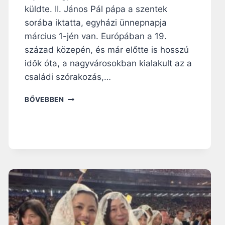
küldte. II. János Pál pápa a szentek
sorába iktatta, egyházi ünnepnapja
március 1-jén van. Európában a 19.
század közepén, és már előtte is hosszú
idők óta, a nagyvárosokban kialakult az a
családi szórakozás,…
S
BŐVEBBEN
Z
E
N
T
Á
G
N
E
S
T
S
A