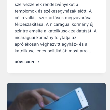
szervezzenek rendezvényeket a
templomok és székesegyházak előtt. A
cél a vallási szertartások megzavarása,
félbeszakítása. A nicaraguai kormány új
szintre emelte a katolikusok zaklatását. A
nicaraguai kormány folytatja az
aprólékosan véghezvitt egyház- és a
katolikusellenes politikáját: most arra…
N
BŐVEBBEN
I
C
A
R
A
G
U
A
: