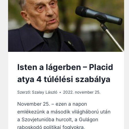
S
Z
Z
Á
Ó
S
H
Á
O
R
Z
A
,
C
S
A
K
Isten a lágerben – Placid
C
S
atya 4 túlélési szabálya
Ö
N
D
Szerző:
Szalay László
2022. november 25.
B
November 25. – ezen a napon
E
N
emlékezünk a második világháború után
S
a Szovjetunióba hurcolt, a Gulágon
Í
raboskodó politikai foglyokra,
R