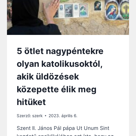
O
G
A
T
Á
S
F
E
5 ötlet nagypéntekre
N
Y
olyan katolikusoktól,
E
G
akik üldözések
E
T
közepette élik meg
I
A
hitüket
V
I
Szerző:
szerk
2023. április 6.
L
Á
Szent II. János Pál pápa Ut Unum Sint
G