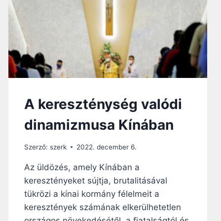
Á
T
R
O
A
T
H
T
A
Á
L
K
T
É
M
L
E
E
G
T
A kereszténység valódi
B
E
dinamizmusa Kínában
N
H
Szerző:
szerk
2022. december 6.
I
T
Az üldözés, amely Kínában a
Ü
keresztényeket sújtja, brutalitásával
K
E
tükrözi a kínai kormány félelmeit a
T
keresztények számának elkerülhetetlen
A
országos növekedésétől, a fiatalságtól és