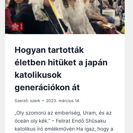
O
K
O
U
Y
I
N
Hogyan tartották
G
T
életben hitüket a japán
Ö
R
katolikusok
T
É
generációkon át
N
E
T
Szerző:
szerk
2023. március 14.
E
,
„Oly szomorú az emberiség, Uram, és az
A
óceán oly kék.” – Felirat Endō Shūsaku
K
katolikus író emlékművén Ha igaz, hogy a
I