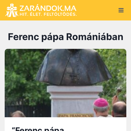
S
k
i
p
Ferenc pápa Romániában
t
o
c
o
n
t
e
n
t
“Ferenc pápa