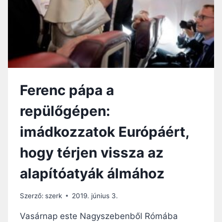
E
R
J
E
N
Ő
S
Z
Ferenc pápa a
A
T
repülőgépen:
M
Á
imádkozzatok Európáért,
R
I
hogy térjen vissza az
P
Ü
alapítóatyák álmához
S
P
Ö
Szerző:
szerk
2019. június 3.
K
A
Vasárnap este Nagyszebenből Rómába