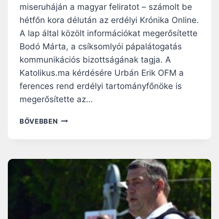
Z
miseruháján a magyar feliratot – számolt be
Z
hétfőn kora délután az erdélyi Krónika Online.
A
A lap által közölt információkat megerősítette
T
Bodó Márta, a csíksomlyói pápalátogatás
O
K
kommunikációs bizottságának tagja. A
E
Katolikus.ma kérdésére Urbán Erik OFM a
U
ferences rend erdélyi tartományfőnöke is
R
Ó
megerősítette az…
P
Á
C
BŐVEBBEN
É
E
R
N
T
Z
,
Ú
H
R
O
Á
G
Z
Y
T
T
A