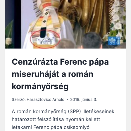
P
A
A
R
E
P
Ü
L
Ő
Cenzúrázta Ferenc pápa
G
É
miseruháját a román
P
E
kormányőrség
N
:
I
Szerző:
Harasztovics Arnold
2019. június 3.
M
Á
A román kormányőrség (SPP) illetékeseinek
D
határozott felszólítása nyomán kellett
K
letakarni Ferenc pápa csíksomlyói
O