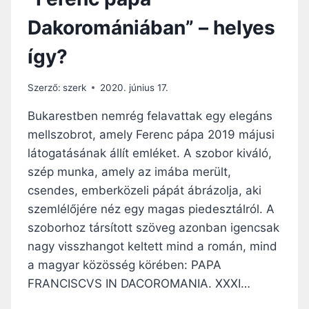
Dakoromániában” – helyes
így?
Szerző:
szerk
2020. június 17.
Bukarestben nemrég felavattak egy elegáns
mellszobrot, amely Ferenc pápa 2019 májusi
látogatásának állít emléket. A szobor kiváló,
szép munka, amely az imába merült,
csendes, emberközeli pápát ábrázolja, aki
szemlélőjére néz egy magas piedesztálról. A
szoborhoz társított szöveg azonban igencsak
nagy visszhangot keltett mind a román, mind
a magyar közösség körében: PAPA
FRANCISCVS IN DACOROMANIA. XXXI…