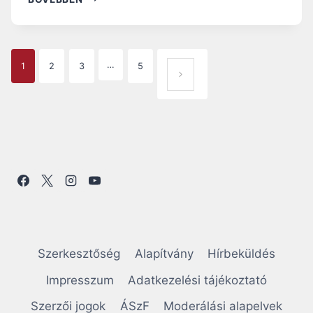
E
R
E
N
P
…
1
2
3
5
C
KÖ
P
A
VET
Á
P
G
KEZ
A
Ő
B
E
OLD
O
C
N
AL
S
Á
A
N
A
V
T
Szerkesztőség
Alapítvány
Hírbeküldés
O
I
T
Impresszum
Adatkezelési tájékoztató
K
G
É
Szerzői jogok
ÁSzF
Moderálási alapelvek