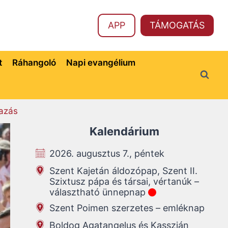
APP
TÁMOGATÁS
t
Ráhangoló
Napi evangélium
azás
Kalendárium
2026. augusztus 7., péntek
Szent Kajetán áldozópap, Szent II.
Szixtusz pápa és társai, vértanúk –
választható ünnepnap
Szent Poimen szerzetes – emléknap
Boldog Agatangelus és Kasszián