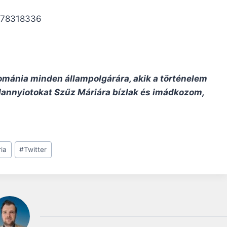
0578318336
ománia minden állampolgárára, akik a történelem
dannyiotokat Szűz Máriára bízlak és imádkozom,
ia
#
Twitter