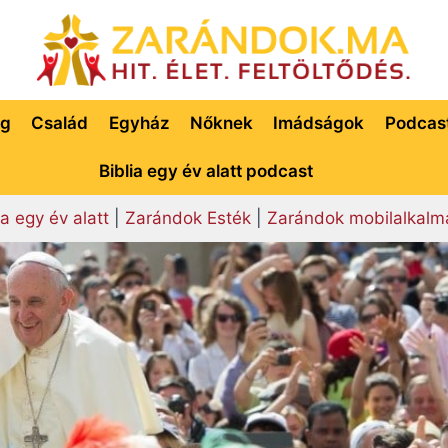
ég
Család
Egyház
Nőknek
Imádságok
Podcas
Biblia egy év alatt podcast
ia egy év alatt
|
Zarándok Esték
|
Zarándok mobilalkalm