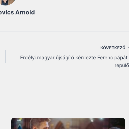
ovics Arnold
KÖVETKEZŐ
Erdélyi magyar újságíró kérdezte Ferenc pápát
repül