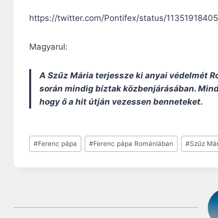
https://twitter.com/Pontifex/status/113519184
Magyarul:
A Szűz Mária terjessze ki anyai védelmét R
során mindig bíztak közbenjárásában. Min
hogy ő a hit útján vezessen benneteket.
Post
#
Ferenc pápa
#
Ferenc pápa Romániában
#
Szűz Már
Tags: