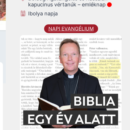
kapucinus vértanúk – emléknap
Ibolya napja
NAPI EVANGÉLIUM