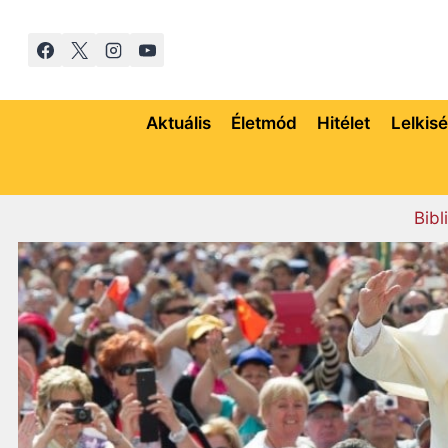
Skip
to
content
Aktuális
Életmód
Hitélet
Lelkis
Bibl