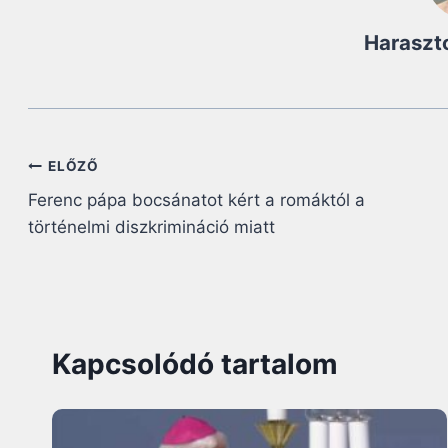
Haraszt
Bejegyzés
ELŐZŐ
Ferenc pápa bocsánatot kért a romáktól a
navigáció
történelmi diszkrimináció miatt
Kapcsolódó tartalom