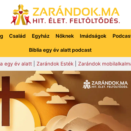
ég
Család
Egyház
Nőknek
Imádságok
Podcas
Biblia egy év alatt podcast
ia egy év alatt
|
Zarándok Esték
|
Zarándok mobilalkalm