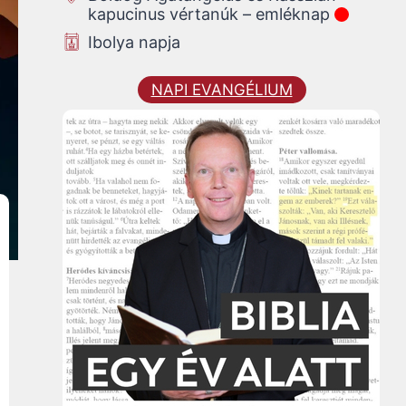
kapucinus vértanúk – emléknap
Ibolya napja
NAPI EVANGÉLIUM