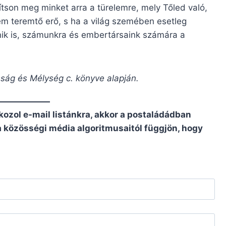
ítson meg minket arra a türelemre, mely Tőled való,
 teremtő erő, s ha a világ szemében esetleg
ik is, számunkra és embertársaink számára a
sság és Mélység c. könyve alapján.
kozol e-mail listánkra, akkor a postaládádban
 a közösségi média algoritmusaitól függjön, hogy