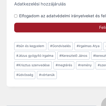
Adatkezelési hozzájárulás
Elfogadom az adatvédelmi irányelveket és fel
Post
#
bűn és kegyelem
#
Gondviselés
#
irgalmas Atya
Tags:
#
Jézus gyógyító irgalma
#
Keresztelő János
#
keresz
#
Krisztus szenvedése
#
megtérés
#
remény
#
sze
#
üdvösség
#
vértanúk