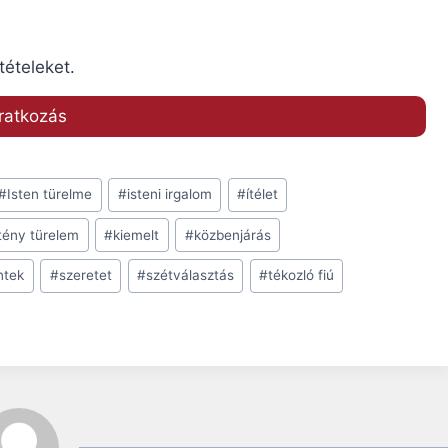
tételeket.
#
Isten türelme
#
isteni irgalom
#
ítélet
tény türelem
#
kiemelt
#
közbenjárás
ntek
#
szeretet
#
szétválasztás
#
tékozló fiú