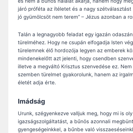
és nem a bűnös halálát akarja, hanem hogy megt
járó próféta az ítéletet és a nagy szétválasztás
jó gyümölcsöt nem terem” – Jézus azonban a ro
Talán a legnagyobb feladat egy igazán odaszánt
türelméhez. Hogy ne csupán elfogadja Isten vé
türelemnek élő hordozója legyen az emberek köz
mindenekelőtt azt jelenti, hogy csendben szenve
illetve a megváltó Krisztus szenvedése ez. Nem i
szemben türelmet gyakorolunk, hanem az irgalmas
életét adja érte.
Imádság
Urunk, szégyenkezve valljuk meg, hogy mi is oly
igazságszolgáltatást, a bűnös azonnali megbünt
gyengeségeinkkel, a bűnbe való visszaesésein