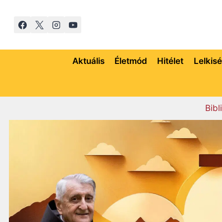
Skip
to
content
Aktuális
Életmód
Hitélet
Lelkis
Bibl