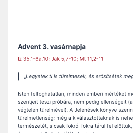
Advent 3. vasárnapja
Iz 35,1-6a.10; Jak 5,7-10; Mt 11,2-11
„
Legyetek ti is türelmesek, és erősítsétek meg
Isten felfoghatatlan, minden emberi mértéket m
szentjeit teszi próbára, nem pedig ellenségeit (
végtelen türelmével). A Jelenések könyve szeri
türelmetlenség; még a kiválasztottaknak is nehez
természetét, s csak fokról fokra tárul fel előttü