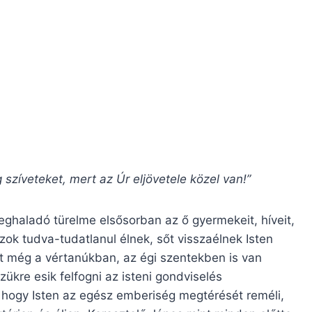
 szíveteket, mert az Úr eljövetele közel van!”
eghaladó türelme elsősorban az ő gyermekeit, híveit,
azok tudva-tudatlanul élnek, sőt visszaélnek Isten
nt még a vértanúkban, az égi szentekben is van
ükre esik felfogni az isteni gondvi­selés
k, hogy Isten az egész emberiség megté­rését reméli,