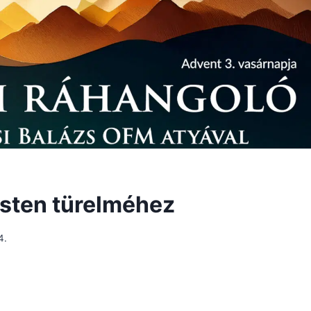
Isten türelméhez
4.