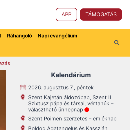
APP
TÁMOGATÁS
t
Ráhangoló
Napi evangélium
azás
Kalendárium
2026. augusztus 7., péntek
Szent Kajetán áldozópap, Szent II.
Szixtusz pápa és társai, vértanúk –
választható ünnepnap
Szent Poimen szerzetes – emléknap
Boldog Agatangelus és Kasszián