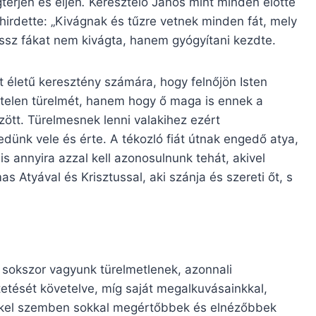
érjen és éljen
.
Keresztelő János mint minden előtte
t hirdette: „Kivágnak és tűzre vetnek minden fát, mely
ssz fákat nem kivágta, hanem gyógyítani kezdte.
 életű keresztény számára, hogy felnőjön Isten
gtelen türelmét, hanem hogy ő maga is ennek a
ött. Türelmesnek lenni valakihez ezért
dünk vele és érte. A tékozló fiát útnak engedő atya,
s annyira azzal kell azonosulnunk tehát, akivel
 Atyával és Krisztussal, aki szánja és szereti őt, s
 sokszor vagyunk türelmetlenek, azonnali
etését követelve, míg saját megalkuvásainkkal,
kkel szemben sokkal megértőbbek és elnézőbbek