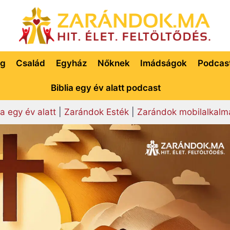
ég
Család
Egyház
Nőknek
Imádságok
Podcas
Biblia egy év alatt podcast
ia egy év alatt
|
Zarándok Esték
|
Zarándok mobilalkalm