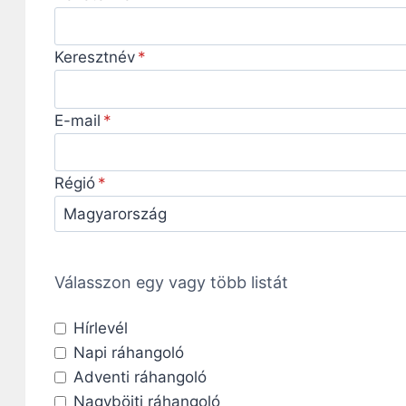
Keresztnév
E-mail
Régió
Válasszon egy vagy több listát
Hírlevél
Napi ráhangoló
Adventi ráhangoló
Nagyböjti ráhangoló