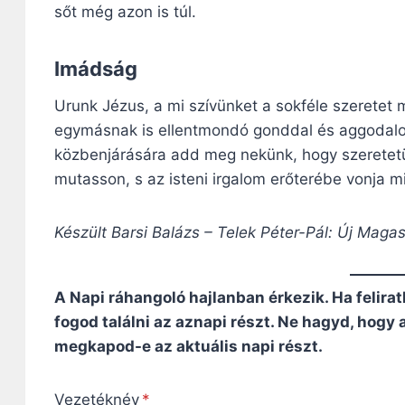
sőt még azon is túl.
Imádság
Urunk Jézus, a mi szívünket a sokféle szeretet
egymásnak is ellentmondó gonddal és aggodalo
közbenjárására add meg nekünk, hogy szeretetün
mutasson, s az isteni irgalom erőterébe vonja m
Készült Barsi Balázs – Telek Péter-Pál: Új Maga
A Napi ráhangoló hajlanban érkezik. Ha felirat
fogod találni az aznapi részt. Ne hagyd, hogy
megkapod-e az aktuális napi részt.
Vezetéknév