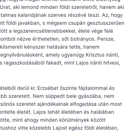
 Urat, aki lemond minden földi szeretetről, hanem aki
talmas kalandjának szerves részévé teszi. Az, hogy
dett földi javakban, s mégsem csupán gesztusszerűen
ött a legszerencsétlenebbekkel, élete vége felé
pontból nézve érthetetlen, sőt botrányos. Persze,
kiismereti kényszer hatására tette, hanem
gnyilvánulásként, amely ugyanúgy Krisztus iránti,
agaszkodásából fakadt, mint Lajos iránti hitvesi,
ételből derül ki: Erzsébet őszinte fájdalommal és
ovább szeretett. Nem süppedt bele gyászába, nem
lcsönös szeretet ajándékainak elfogadása után most
telte életét. Lajos tehát életében és halálában
tötte, mint ahogy minden körülmények között
tushoz vitte közelebb Lajost egész földi életében,