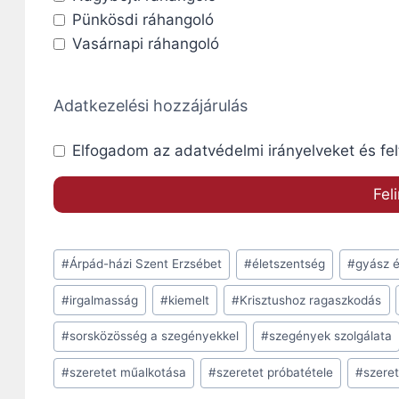
Pünkösdi ráhangoló
Vasárnapi ráhangoló
Adatkezelési hozzájárulás
Elfogadom az adatvédelmi irányelveket és fel
Post
#
Árpád-házi Szent Erzsébet
#
életszentség
#
gyász é
Tags:
#
irgalmasság
#
kiemelt
#
Krisztushoz ragaszkodás
#
sorsközösség a szegényekkel
#
szegények szolgálata
#
szeretet műalkotása
#
szeretet próbatétele
#
szeret