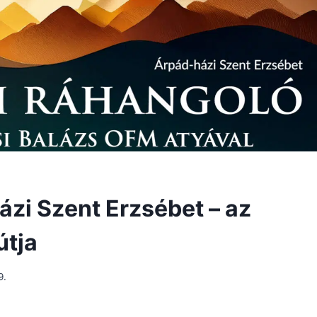
zi Szent Erzsébet – az
útja
9.