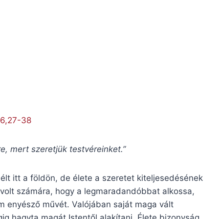
 6,27-38
e, mert szeretjük testvéreinket.”
lt itt a földön, de élete a szeretet kiteljesedésének
 volt számára, hogy a legmaradandóbbat alkossa,
em enyésző művét. Valójában saját maga vált
ig hagyta magát Istentől alakítani. Élete bizonyság