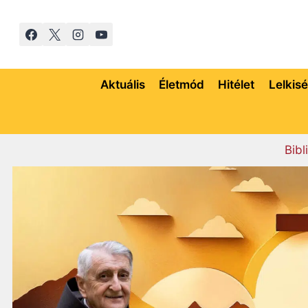
Skip
to
content
Aktuális
Életmód
Hitélet
Lelkis
Bibl