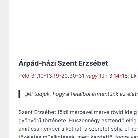
Árpád-házi Szent Erzsébet
Péld 31,10-13.19-20.30-31
vagy
1Jn 3,14-18; Lk
„
Mi tudjuk, hogy a halálból átmentünk az életr
Szent Erzsébet földi mércével mérve rövid ideig é
gyönyörű története. Huszonnégy esztendő elég
amit csak ember alkothat: a szeretet soha el n
tökéletes műalkotássá, mert kezdettől fogva vég