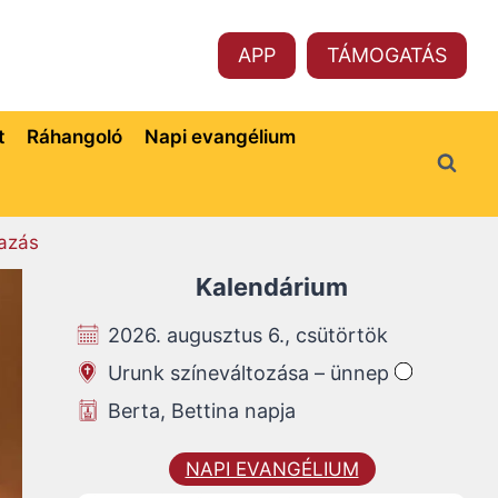
APP
TÁMOGATÁS
t
Ráhangoló
Napi evangélium
azás
Kalendárium
2026. augusztus 6., csütörtök
Urunk színeváltozása – ünnep
Berta, Bettina napja
NAPI EVANGÉLIUM