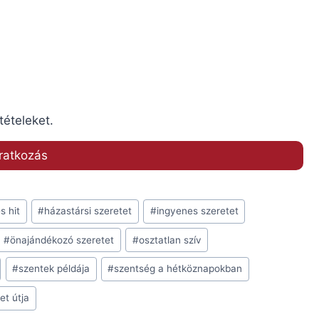
tételeket.
s hit
#
házastársi szeretet
#
ingyenes szeretet
#
önajándékozó szeretet
#
osztatlan szív
#
szentek példája
#
szentség a hétköznapokban
et útja