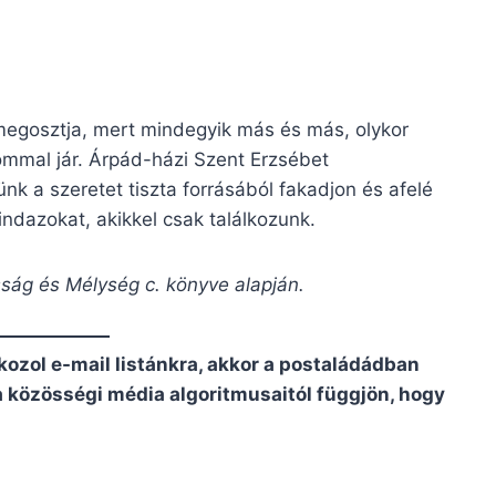
 megosztja, mert mindegyik más és más, olykor
mmal jár. Árpád-házi Szent Erzsébet
k a szeretet tiszta forrásából fakadjon és afelé
indazokat, akikkel csak találkozunk.
sság és Mélység c. könyve alapján.
kozol e-mail listánkra, akkor a postaládádban
 a közösségi média algoritmusaitól függjön, hogy