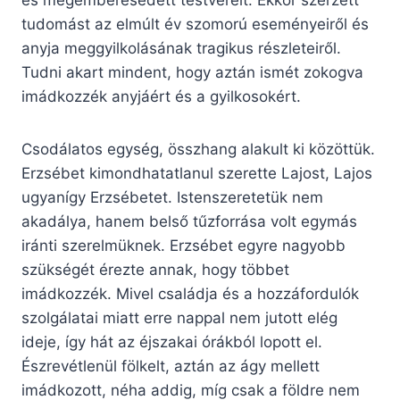
és megemberesedett testvéreit. Ekkor szerzett
tudomást az elmúlt év szomorú eseményeiről és
anyja meggyilkolásának tragikus részleteiről.
Tudni akart mindent, hogy aztán ismét zokogva
imádkozzék anyjáért és a gyilkosokért.
Csodálatos egység, összhang alakult ki közöttük.
Erzsébet kimondhatatlanul szerette Lajost, Lajos
ugyanígy Erzsébetet. Istenszeretetük nem
akadálya, hanem belső tűzforrása volt egymás
iránti szerelmüknek. Erzsébet egyre nagyobb
szükségét érezte annak, hogy többet
imádkozzék. Mivel családja és a hozzáfordulók
szolgálatai miatt erre nappal nem jutott elég
ideje, így hát az éjszakai órákból lopott el.
Észrevétlenül fölkelt, aztán az ágy mellett
imádkozott, néha addig, míg csak a földre nem