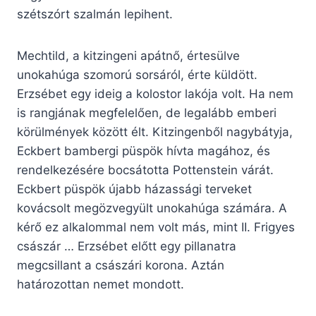
szétszórt szalmán lepihent.
Mechtild, a kitzingeni apátnő, értesülve
unokahúga szomorú sorsáról, érte küldött.
Erzsébet egy ideig a kolostor lakója volt. Ha nem
is rangjának megfelelően, de legalább emberi
körülmények között élt. Kitzingenből nagybátyja,
Eckbert bambergi püspök hívta magához, és
rendelkezésére bocsátotta Pottenstein várát.
Eckbert püspök újabb házassági terveket
kovácsolt megözvegyült unokahúga számára. A
kérő ez alkalommal nem volt más, mint II. Frigyes
császár … Erzsébet előtt egy pillanatra
megcsillant a császári korona. Aztán
határozottan nemet mondott.