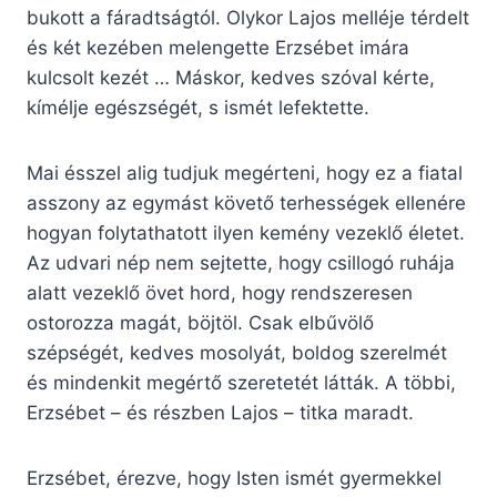
bukott a fáradtságtól. Olykor Lajos melléje térdelt
és két kezében melengette Erzsébet imára
kulcsolt kezét … Máskor, kedves szóval kérte,
kímélje egészségét, s ismét lefektette.
Mai ésszel alig tudjuk megérteni, hogy ez a fiatal
asszony az egymást követő terhességek ellenére
hogyan folytathatott ilyen kemény vezeklő életet.
Az udvari nép nem sejtette, hogy csillogó ruhája
alatt vezeklő övet hord, hogy rendszeresen
ostorozza magát, böjtöl. Csak elbűvölő
szépségét, kedves mosolyát, boldog szerelmét
és mindenkit megértő szeretetét látták. A többi,
Erzsébet – és részben Lajos – titka maradt.
Erzsébet, érezve, hogy Isten ismét gyermekkel