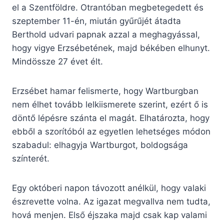
el a Szentföldre. Otrantóban megbetegedett és
szeptember 11-én, miután gyűrűjét átadta
Berthold udvari papnak azzal a meghagyással,
hogy vigye Erzsébetének, majd békében elhunyt.
Mindössze 27 évet élt.
Erzsébet hamar felismerte, hogy Wartburgban
nem élhet tovább lelkiismerete szerint, ezért ő is
döntő lépésre szánta el magát. Elhatározta, hogy
ebből a szorítóból az egyetlen lehetséges módon
szabadul: elhagyja Wartburgot, boldogsága
színterét.
Egy októberi napon távozott anélkül, hogy valaki
észrevette volna. Az igazat megvallva nem tudta,
hová menjen. Első éjszaka majd csak kap valami