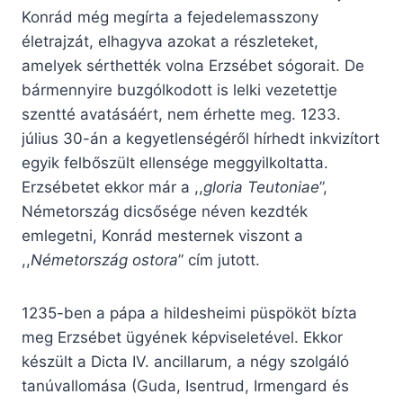
Konrád még megírta a fejedelemasszony
életrajzát, elhagyva azokat a részleteket,
amelyek sérthették volna Erzsébet sógorait. De
bármennyire buzgólkodott is lelki vezetettje
szentté avatásáért, nem érhette meg. 1233.
július 30-án a kegyetlenségéről hírhedt inkvizítort
egyik felbőszült ellensége meggyilkoltatta.
Erzsébetet ekkor már a ,,
gloria Teutoniae
”,
Németország dicsősége néven kezdték
emlegetni, Konrád mesternek viszont a
,,
Németország ostora
” cím jutott.
1235-ben a pápa a hildesheimi püspököt bízta
meg Erzsébet ügyének képviseletével. Ekkor
készült a Dicta IV. ancillarum, a négy szolgáló
tanúvallomása (Guda, Isentrud, Irmengard és