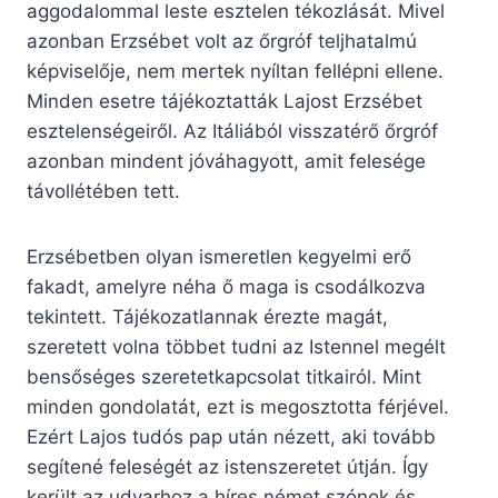
aggodalommal leste esztelen tékozlását. Mivel
azonban Erzsébet volt az őrgróf teljhatalmú
képviselője, nem mertek nyíltan fellépni ellene.
Minden esetre tájékoztatták Lajost Erzsébet
esztelenségeiről. Az Itáliából visszatérő őrgróf
azonban mindent jóváhagyott, amit felesége
távollétében tett.
Erzsébetben olyan ismeretlen kegyelmi erő
fakadt, amelyre néha ő maga is csodálkozva
tekintett. Tájékozatlannak érezte magát,
szeretett volna többet tudni az Istennel megélt
bensőséges szeretetkapcsolat titkairól. Mint
minden gondolatát, ezt is megosztotta férjével.
Ezért Lajos tudós pap után nézett, aki tovább
segítené feleségét az istenszeretet útján. Így
került az udvarhoz a híres német szónok és