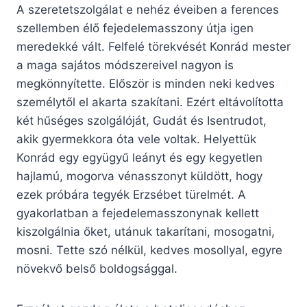
A szeretetszolgálat e nehéz éveiben a ferences
szellemben élő fejedelemasszony útja igen
meredekké vált. Felfelé törekvését Konrád mester
a maga sajátos módszereivel nagyon is
megkönnyítette. Először is minden neki kedves
személytől el akarta szakítani. Ezért eltávolította
két hűséges szolgálóját, Gudát és Isentrudot,
akik gyermekkora óta vele voltak. Helyettük
Konrád egy együgyű leányt és egy kegyetlen
hajlamú, mogorva vénasszonyt küldött, hogy
ezek próbára tegyék Erzsébet türelmét. A
gyakorlatban a fejedelemasszonynak kellett
kiszolgálnia őket, utánuk takarítani, mosogatni,
mosni. Tette szó nélkül, kedves mosollyal, egyre
növekvő belső boldogsággal.