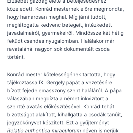
Erzsébet gazdag élete a beteljesedéshez
közeledett. Konrád mesternek előre megmondta,
hogy hamarosan meghal. Míg járni tudott,
meglátogatta kedvenc betegeit, intézkedett
javadalmairól, gyermekeiről. Mindössze két hétig
feküdt csendes nyugalomban. Halálakor már
ravatalánál nagyon sok dokumentált csoda
történt.
Konrád mester kötelességének tartotta, hogy
tájékoztassa IX. Gergely pápát a vezetésére
bízott fejedelemasszony szent haláláról. A pápa
válaszában megbízta a német inkvizítort a
szentté avatás előkészítésével. Konrád tehát
bizottságot alakított, kihallgatta a csodák tanúit,
jegyzőkönyvet készített. Ezt a gyűjteményt
Relatio authentica miraculorum
néven ismerjük.