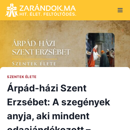
Skip
to
content
SZENTEK ÉLETE
Árpád-házi Szent
Erzsébet: A szegények
anyja, aki mindent
odaajándékozott –