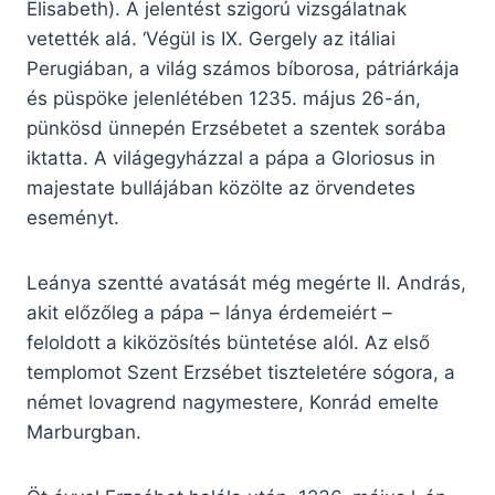
Elisabeth). A jelentést szigorú vizsgálatnak
vetették alá. ‘Végül is IX. Gergely az itáliai
Perugiában, a világ számos bíborosa, pátriárkája
és püspöke jelenlétében 1235. május 26-án,
pünkösd ünnepén Erzsébetet a szentek sorába
iktatta. A világegyházzal a pápa a Gloriosus in
majestate bullájában közölte az örvendetes
eseményt.
Leánya szentté avatását még megérte II. András,
akit előzőleg a pápa – lánya érdemeiért –
feloldott a kiközösítés büntetése alól. Az első
templomot Szent Erzsébet tiszteletére sógora, a
német lovagrend nagymestere, Konrád emelte
Marburgban.