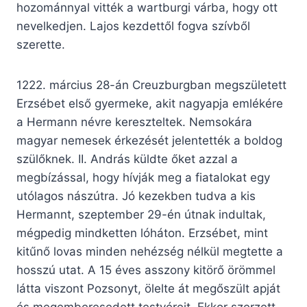
hozománnyal vitték a wartburgi várba, hogy ott
nevelkedjen. Lajos kezdettől fogva szívből
szerette.
1222. március 28-án Creuzburgban megszületett
Erzsébet első gyermeke, akit nagyapja emlékére
a Hermann névre kereszteltek. Nemsokára
magyar nemesek érkezését jelentették a boldog
szülőknek. II. András küldte őket azzal a
megbízással, hogy hívják meg a fiatalokat egy
utólagos nászútra. Jó kezekben tudva a kis
Hermannt, szeptember 29-én útnak indultak,
mégpedig mindketten lóháton. Erzsébet, mint
kitűnő lovas minden nehézség nélkül megtette a
hosszú utat. A 15 éves asszony kitörő örömmel
látta viszont Pozsonyt, ölelte át megőszült apját