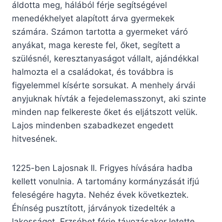
áldotta meg, hálából férje segítségével
menedékhelyet alapított árva gyermekek
számára. Számon tartotta a gyermeket váró
anyákat, maga kereste fel, őket, segített a
szülésnél, keresztanyaságot vállalt, ajándékkal
halmozta el a családokat, és továbbra is
figyelemmel kísérte sorsukat. A menhely árvái
anyjuknak hívták a fejedelemasszonyt, aki szinte
minden nap felkereste őket és eljátszott velük.
Lajos mindenben szabadkezet engedett
hitvesének.
1225-ben Lajosnak II. Frigyes hívására hadba
kellett vonulnia. A tartomány kormányzását ifjú
feleségére hagyta. Nehéz évek következtek.
Éhínség pusztított, járványok tizedelték a
lakosságot. Erzsébet férje távozásakor letette