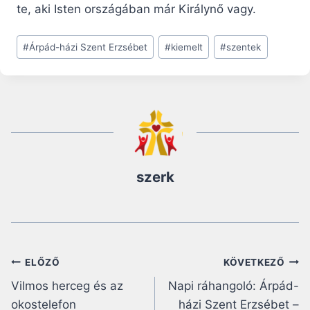
te, aki Isten országában már Királynő vagy.
Post
#
Árpád-házi Szent Erzsébet
#
kiemelt
#
szentek
Tags:
szerk
Bejegyzés
ELŐZŐ
KÖVETKEZŐ
Vilmos herceg és az
Napi ráhangoló: Árpád-
navigáció
okostelefon
házi Szent Erzsébet –