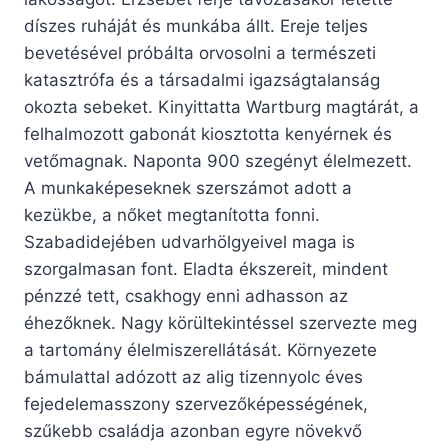
díszes ruháját és munkába állt. Ereje teljes
bevetésével próbálta orvosolni a természeti
katasztrófa és a társadalmi igazságtalanság
okozta sebeket. Kinyittatta Wartburg magtárát, a
felhalmozott gabonát kiosztotta kenyérnek és
vetőmagnak. Naponta 900 szegényt élelmezett.
A munkaképeseknek szerszámot adott a
kezükbe, a nőket megtanította fonni.
Szabadidejében udvarhölgyeivel maga is
szorgalmasan font. Eladta ékszereit, mindent
pénzzé tett, csakhogy enni adhasson az
éhezőknek. Nagy körültekintéssel szervezte meg
a tartomány élelmiszerellátását. Környezete
bámulattal adózott az alig tizennyolc éves
fejedelemasszony szervezőképességének,
szűkebb családja azonban egyre növekvő