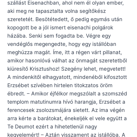
szállást Eisenachban, ahol nem él olyan ember,
aki meg ne tapasztalta volna segítőkész
szeretetét. Besötétedett, ő pedig egymás után
kopogott be a jól ismert eisenachi polgárok
házába. Senki sem fogadta be. Végre egy
vendéglős megengedte, hogy egy istállóban
meghúzza magát. Íme, itt a régen várt pillanat,
amikor hasonlóvá válhat az önmagát szeretetből
kiüresítő Krisztushoz! Szegény lehet, megvetett!
A mindenkitől elhagyatott, mindenéből kifosztott
Erzsébet szívében hirtelen titokzatos öröm
ébredt. – Amikor éjfélkor megszólalt a szomszéd
templom matutinumra hívó harangja, Erzsébet a
ferencesek zsolozsmájára sietett. Az ima végén
arra kérte a barátokat, énekeljék el vele együtt a
Te Deumot ezért a hihetetlenül nagy
kegyelemért! – Aztán visszament az istállóba. A