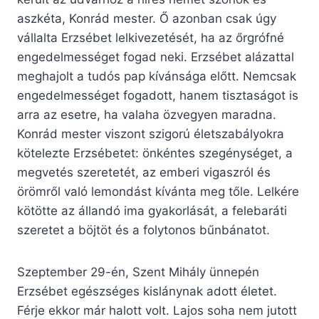
aszkéta, Konrád mester. Ő azonban csak úgy
vállalta Erzsébet lelkivezetését, ha az őrgrófné
engedelmességet fogad neki. Erzsébet alázattal
meghajolt a tudós pap kívánsága előtt. Nemcsak
engedelmességet fogadott, hanem tisztaságot is
arra az esetre, ha valaha özvegyen maradna.
Konrád mester viszont szigorú életszabályokra
kötelezte Erzsébetet: önkéntes szegénységet, a
megvetés szeretetét, az emberi vigaszról és
örömről való lemondást kívánta meg tőle. Lelkére
kötötte az állandó ima gyakorlását, a felebaráti
szeretet a böjtöt és a folytonos bűnbánatot.
Szeptember 29-én, Szent Mihály ünnepén
Erzsébet egészséges kislánynak adott életet.
Férje ekkor már halott volt. Lajos soha nem jutott