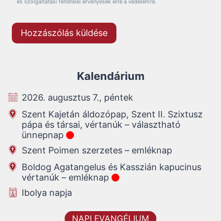
és szolgáltatási feltételei érvényesek erre a védelemre.
Kalendárium
2026. augusztus 7., péntek
Szent Kajetán áldozópap, Szent II. Szixtusz
pápa és társai, vértanúk – választható
ünnepnap
Szent Poimen szerzetes – emléknap
Boldog Agatangelus és Kasszián kapucinus
vértanúk – emléknap
Ibolya napja
NAPI EVANGÉLIUM