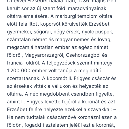
Öt évvel Erzsébet halála után, 1236. május l-én
került sor az új szent földi maradványainak
oltárra emelésére. A marburgi templom oltára
előtt felállított koporsót körülvették Erzsébet
gyermekei, sógorai, négy érsek, nyolc püspök,
számtalan német és magyar nemes és lovag,
megszámlálhatatlan ember az egész német
földről, Magyarországról, Csehországból és
francia földről. A feljegyzések szerint mintegy
1.200.000 ember volt tanúja a megindító
szertartásnak. A koporsót II. Frigyes császár és
az érsekek vitték a vállukon és helyezték az
oltárra. A nép megdöbbent csendben figyelte,
amint II. Frigyes levette fejéről a koronát és azt
Erzsébet fejére helyezte ezekkel a szavakkal: –
Ha nem tudtalak császárnővé koronázni ezen a
földön, fogadd tiszteletem jeléül ezt a koronát,